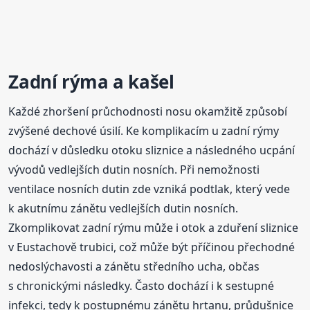
Zadní
rýma
a kašel
Každé zhoršení průchodnosti nosu okamžitě způsobí
zvýšené dechové úsilí. Ke komplikacím u zadní rýmy
dochází v důsledku otoku sliznice a následného ucpání
vývodů vedlejších dutin nosních. Při nemožnosti
ventilace nosních dutin zde vzniká podtlak, který vede
k akutnímu zánětu vedlejších dutin nosních.
Zkomplikovat zadní rýmu může i otok a zduření sliznice
v Eustachově trubici, což může být příčinou přechodné
nedoslýchavosti a zánětu středního ucha, občas
s chronickými následky. Často dochází i k sestupné
infekci, tedy k postupnému zánětu hrtanu, průdušnice