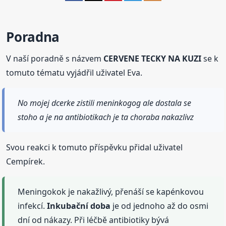
Poradna
V naší poradně s názvem
CERVENE TECKY NA KUZI
se k
tomuto tématu vyjádřil uživatel Eva.
No mojej dcerke zistili meninkogog ale dostala se
stoho a je na antibiotikach je ta choraba nakazlivz
Svou reakci k tomuto příspěvku přidal uživatel
Cempírek.
Meningokok je nakažlivý, přenáší se kapénkovou
infekcí.
Inkubační
doba
je od jednoho až do osmi
dní od nákazy. Při léčbě antibiotiky bývá