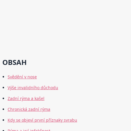
OBSAH
Svědění v nose
Výše invalidního důchodu
Zadní rýma a kašel
Chronická zadní rýma
Kdy se objeví první příznaky svrabu
Rýma a její infekčnost