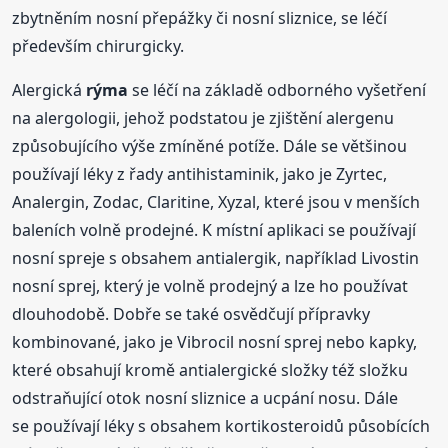
zbytněním nosní přepážky či nosní sliznice, se léčí
především chirurgicky.
Alergická
rýma
se léčí na základě odborného vyšetření
na alergologii, jehož podstatou je zjištění alergenu
způsobujícího výše zmíněné potíže. Dále se většinou
používají léky z řady antihistaminik, jako je Zyrtec,
Analergin, Zodac, Claritine, Xyzal, které jsou v menších
baleních volně prodejné. K místní aplikaci se používají
nosní spreje s obsahem antialergik, například Livostin
nosní sprej, který je volně prodejný a lze ho používat
dlouhodobě. Dobře se také osvědčují přípravky
kombinované, jako je Vibrocil nosní sprej nebo kapky,
které obsahují kromě antialergické složky též složku
odstraňující otok nosní sliznice a ucpání nosu. Dále
se používají léky s obsahem kortikosteroidů působících