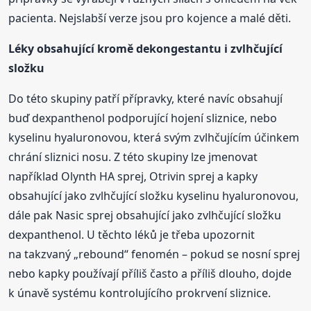
pacienta. Nejslabší verze jsou pro kojence a malé děti.
Léky obsahující kromě dekongestantu i zvlhčující
složku
Do této skupiny patří přípravky, které navíc obsahují
buď dexpanthenol podporující hojení sliznice, nebo
kyselinu hyaluronovou, která svým zvlhčujícím účinkem
chrání sliznici nosu. Z této skupiny lze jmenovat
například Olynth HA sprej, Otrivin sprej a kapky
obsahující jako zvlhčující složku kyselinu hyaluronovou,
dále pak Nasic sprej obsahující jako zvlhčující složku
dexpanthenol. U těchto léků je třeba upozornit
na takzvaný „rebound“ fenomén – pokud se nosní sprej
nebo kapky používají příliš často a příliš dlouho, dojde
k únavě systému kontrolujícího prokrvení sliznice.