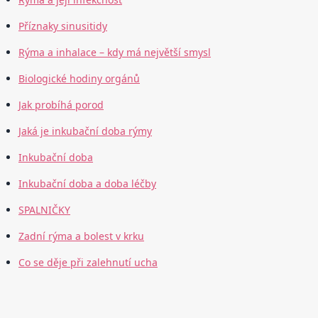
Příznaky sinusitidy
Rýma a inhalace – kdy má největší smysl
Biologické hodiny orgánů
Jak probíhá porod
Jaká je inkubační doba rýmy
Inkubační doba
Inkubační doba a doba léčby
SPALNIČKY
Zadní rýma a bolest v krku
Co se děje při zalehnutí ucha