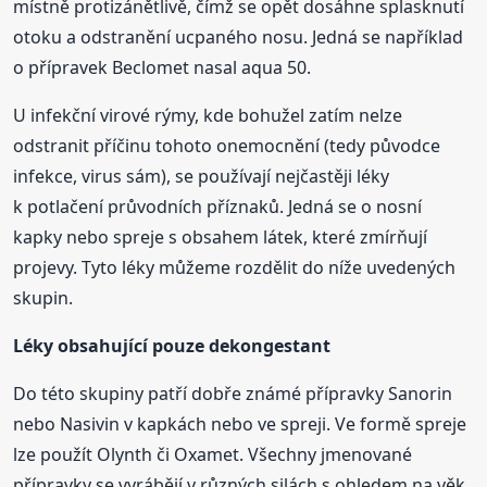
místně protizánětlivě, čímž se opět dosáhne splasknutí
otoku a odstranění ucpaného nosu. Jedná se například
o přípravek Beclomet nasal aqua 50.
U infekční virové rýmy, kde bohužel zatím nelze
odstranit příčinu tohoto onemocnění (tedy původce
infekce, virus sám), se používají nejčastěji léky
k potlačení průvodních příznaků. Jedná se o nosní
kapky nebo spreje s obsahem látek, které zmírňují
projevy. Tyto léky můžeme rozdělit do níže uvedených
skupin.
Léky obsahující pouze dekongestant
Do této skupiny patří dobře známé přípravky Sanorin
nebo Nasivin v kapkách nebo ve spreji. Ve formě spreje
lze použít Olynth či Oxamet. Všechny jmenované
přípravky se vyrábějí v různých silách s ohledem na věk