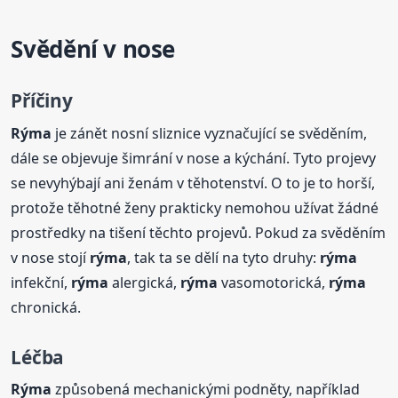
Svědění v nose
Příčiny
Rýma
je zánět nosní sliznice vyznačující se svěděním,
dále se objevuje šimrání v nose a kýchání. Tyto projevy
se nevyhýbají ani ženám v těhotenství. O to je to horší,
protože těhotné ženy prakticky nemohou užívat žádné
prostředky na tišení těchto projevů. Pokud za svěděním
v nose stojí
rýma
, tak ta se dělí na tyto druhy:
rýma
infekční,
rýma
alergická,
rýma
vasomotorická,
rýma
chronická.
Léčba
Rýma
způsobená mechanickými podněty, například