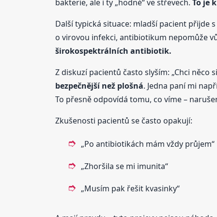
bakterie, ale i ty „hodné“ ve střevech.
To je 
Další typická situace: mladší pacient přijde 
o virovou infekci, antibiotikum nepomůže vů
širokospektrálních antibiotik.
Z diskuzí pacientů často slyším: „Chci něco s
bezpečnější než plošná
. Jedna paní mi např
To přesně odpovídá tomu, co víme – naruše
Zkušenosti pacientů se často opakují:
„Po antibiotikách mám vždy průjem“
„Zhoršila se mi imunita“
„Musím pak řešit kvasinky“