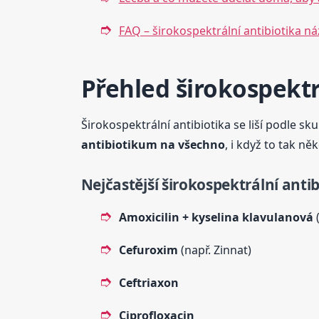
FAQ – širokospektrální antibiotika ná
Přehled širokospektrá
Širokospektrální antibiotika se liší podle s
antibiotikum na všechno
, i když to tak ně
Nejčastější širokospektrální anti
Amoxicilin + kyselina klavulanová
(
Cefuroxim
(např. Zinnat)
Ceftriaxon
Ciprofloxacin