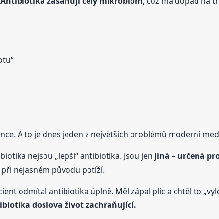
.
Antibiotika zasahují celý mikrobiom
, což má dopad na tr
otu“
ence. A to je dnes jeden z největších problémů moderní medi
biotika nejsou „lepší“ antibiotika. Jsou jen
jiná – určená pr
 při nejasném původu potíží.
ent odmítal antibiotika úplně. Měl zápal plic a chtěl to „vy
biotika doslova život zachraňující.