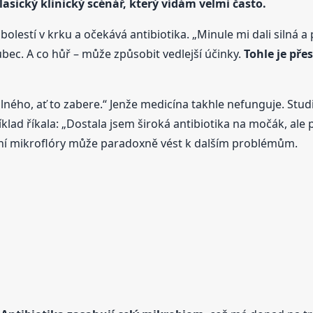
klasický klinický scénář, který vídám velmi často.
s bolestí v krku a očekává antibiotika. „Minule mi dali silná 
bec. A co hůř – může způsobit vedlejší účinky.
Tohle je př
ilného, ať to zabere.“ Jenže medicína takhle nefunguje. Studi
íklad říkala: „Dostala jsem široká antibiotika na močák, al
ní mikroflóry může paradoxně vést k dalším problémům.