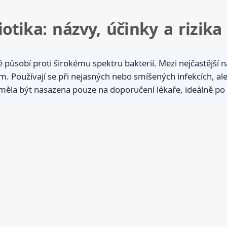
otika: názvy, účinky a rizika
ré působí proti širokému spektru bakterií. Mezi nejčastější n
m. Používají se při nejasných nebo smíšených infekcích, al
 měla být nasazena pouze na doporučení lékaře, ideálně po 