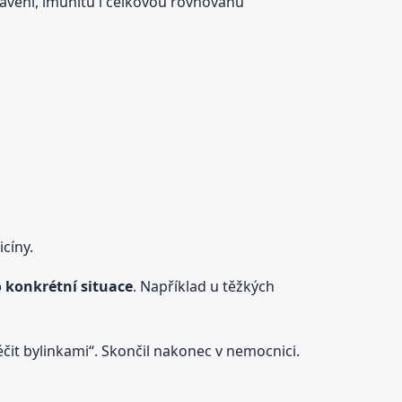
ávení, imunitu i celkovou rovnováhu
cíny.
o konkrétní situace
. Například u těžkých
léčit bylinkami“. Skončil nakonec v nemocnici.