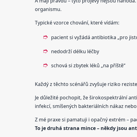
A mají pravdu – tyto projevy nejsou náhoda
organismu.
Typické vzorce chování, které vídám:
pacient si vyžádá antibiotika „pro jist
nedodrží délku léčby
schová si zbytek léků „na příště“
Každý z těchto scénářů zvyšuje riziko rezist
Je důležité pochopit, že širokospektrální anti
infekcí, smíšených bakteriálních nákaz nebo
Z mé praxe si pamatuji i opačný extrém – paci
To je druhá strana mince – někdy jsou anti