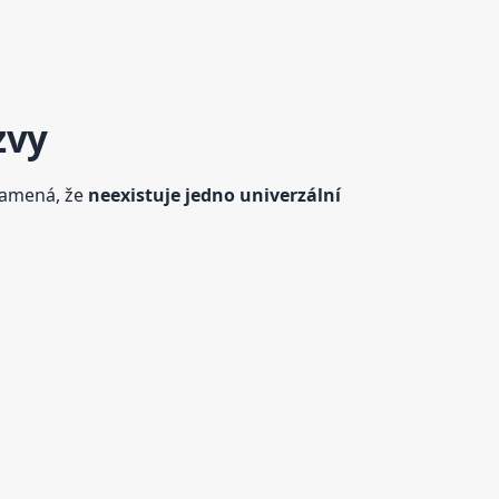
zvy
znamená, že
neexistuje jedno univerzální