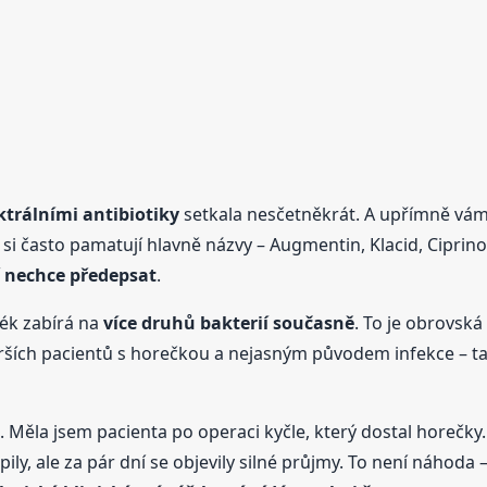
ktrálními antibiotiky
setkala nesčetněkrát. A upřímně vám 
i si často pamatují hlavně názvy – Augmentin, Klacid, Cipri
ař nechce předepsat
.
lék zabírá na
více druhů bakterií současně
. To je obrovská
arších pacientů s horečkou a nejasným původem infekce – tam
 Měla jsem pacienta po operaci kyčle, který dostal horečky.
ily, ale za pár dní se objevily silné průjmy. To není náhoda –