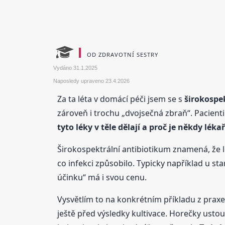
OD ZDRAVOTNÍ SESTRY
Vydáno
31.1.2025
Naposledy upraveno
23.4.2026
Za ta léta v domácí péči jsem se s
širokospe
zároveň i trochu „dvojsečná zbraň“. Pacient
tyto léky v těle dělají a proč je někdy lék
Širokospektrální antibiotikum znamená, že 
co infekci způsobilo. Typicky například u st
účinku“ má i svou cenu.
Vysvětlím to na konkrétním příkladu z praxe.
ještě před výsledky kultivace. Horečky ustoup