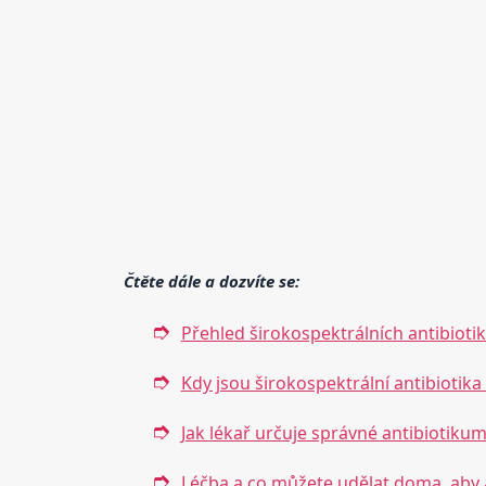
Čtěte dále a dozvíte se:
Přehled širokospektrálních antibiotik 
Kdy jsou širokospektrální antibiotik
Jak lékař určuje správné antibiotikum
Léčba a co můžete udělat doma, aby 