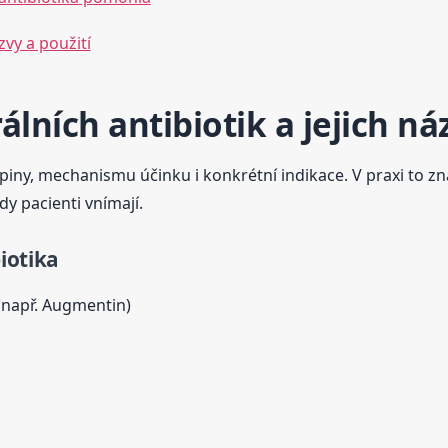
zvy a použití
lních antibiotik a jejich ná
kupiny, mechanismu účinku i konkrétní indikace. V praxi to 
kdy pacienti vnímají.
biotika
např. Augmentin)