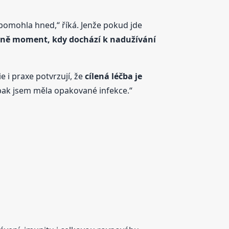
a pomohla hned,“ říká. Jenže pokud jde
esně moment, kdy dochází k nadužívání
e i praxe potvrzují, že
cílená léčba je
e pak jsem měla opakované infekce.“