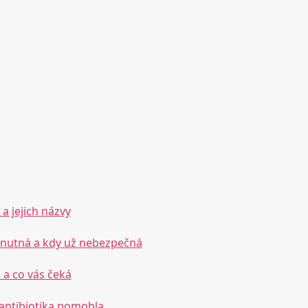
a jejich názvy
a nutná a kdy už nebezpečná
 a co vás čeká
antibiotika pomohla