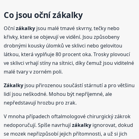
Co jsou oční
zákalky
Oční
zákalky
jsou malé tmavé skvrny, tečky nebo
křivky, které se objevují ve vidění. Jsou způsobeny
drobnými kousky úlomků ve sklivci nebo gelovitou
látkou, která vyplňuje 80 procent oka. Trosky plovoucí
ve sklivci vrhají stíny na sítnici, díky čemuž jsou viditelné
malé tvary v zorném poli.
Zákalky
jsou přirozenou součástí stárnutí a pro většinu
lidí jsou neškodné. Mohou být nepříjemné, ale
nepředstavují hrozbu pro zrak.
V mnoha případech oftalmologové chirurgický zákrok
nedoporučují. Spíše navrhují
zákalky
ignorovat, dokud
se mozek nepřizpůsobí jejich přítomnosti, a už si jich