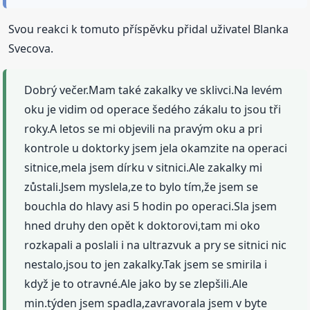
Svou reakci k tomuto příspěvku přidal uživatel Blanka
Svecova.
Dobrý večer.Mam také zakalky ve sklivci.Na levém
oku je vidim od operace šedého zákalu to jsou tři
roky.A letos se mi objevili na pravým oku a pri
kontrole u doktorky jsem jela okamzite na operaci
sitnice,mela jsem dírku v sitnici.Ale zakalky mi
zůstali.Jsem myslela,ze to bylo tím,že jsem se
bouchla do hlavy asi 5 hodin po operaci.Sla jsem
hned druhy den opět k doktorovi,tam mi oko
rozkapali a poslali i na ultrazvuk a pry se sitnici nic
nestalo,jsou to jen zakalky.Tak jsem se smirila i
když je to otravné.Ale jako by se zlepšili.Ale
min.týden jsem spadla,zavravorala jsem v byte