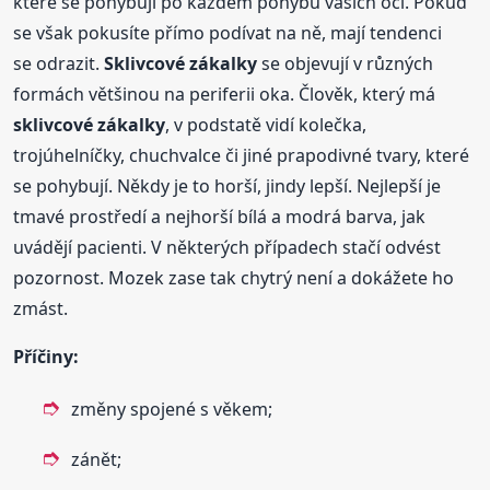
které se pohybují po každém pohybu vašich očí. Pokud
se však pokusíte přímo podívat na ně, mají tendenci
se odrazit.
Sklivcové
zákalky
se objevují v různých
formách většinou na periferii oka. Člověk, který má
sklivcové
zákalky
, v podstatě vidí kolečka,
trojúhelníčky, chuchvalce či jiné prapodivné tvary, které
se pohybují. Někdy je to horší, jindy lepší. Nejlepší je
tmavé prostředí a nejhorší bílá a modrá barva, jak
uvádějí pacienti. V některých případech stačí odvést
pozornost. Mozek zase tak chytrý není a dokážete ho
zmást.
Příčiny:
změny spojené s věkem;
zánět;