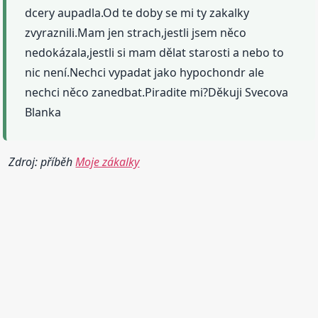
dcery aupadla.Od te doby se mi ty zakalky
zvyraznili.Mam jen strach,jestli jsem něco
nedokázala,jestli si mam dělat starosti a nebo to
nic není.Nechci vypadat jako hypochondr ale
nechci něco zanedbat.Piradite mi?Děkuji Svecova
Blanka
Zdroj: příběh
Moje zákalky