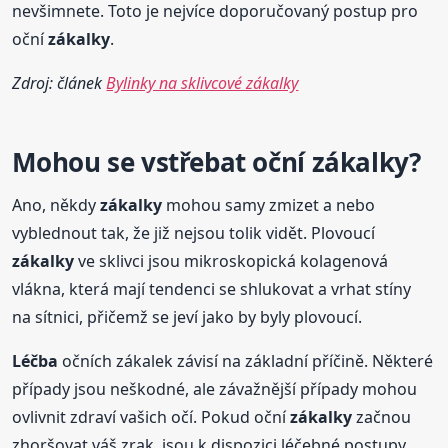
nevšimnete. Toto je nejvíce doporučovaný postup pro
oční
zákalky
.
Zdroj: článek
Bylinky na sklivcové zákalky
Mohou se vstřebat oční
zákalky
?
Ano, někdy
zákalky
mohou samy zmizet a nebo
vyblednout tak, že již nejsou tolik vidět. Plovoucí
zákalky
ve sklivci jsou mikroskopická kolagenová
vlákna, která mají tendenci se shlukovat a vrhat stíny
na sítnici, přičemž se jeví jako by byly plovoucí.
Léčba
očních zákalek závisí na základní příčině. Některé
případy jsou neškodné, ale závažnější případy mohou
ovlivnit zdraví vašich očí. Pokud oční
zákalky
začnou
zhoršovat váš zrak, jsou k dispozici léčebné postupy,