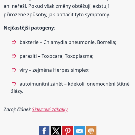
ani neřeší. Pokud však změny obtěžují, existují
přirozené způsoby, jak potlačit tyto symptomy.
Nejčastější patogeny
:
bakterie – Chlamydia pneumonie, Borrelia;
paraziti – Toxocara, Toxoplasma;
viry – zejména Herpes simplex;
autoimunitní zánět – kdekoli, onemocnění štítné
žlázy.
Zdroj: článek
Sklivcové zákalky