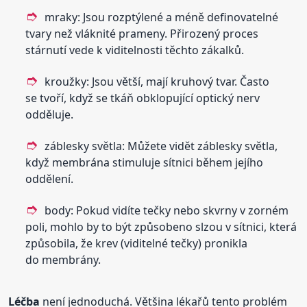
mraky: Jsou rozptýlené a méně definovatelné
tvary než vláknité prameny. Přirozený proces
stárnutí vede k viditelnosti těchto zákalků.
kroužky: Jsou větší, mají kruhový tvar. Často
se tvoří, když se tkáň obklopující optický nerv
odděluje.
záblesky světla: Můžete vidět záblesky světla,
když membrána stimuluje sítnici během jejího
oddělení.
body: Pokud vidíte tečky nebo skvrny v zorném
poli, mohlo by to být způsobeno slzou v sítnici, která
způsobila, že krev (viditelné tečky) pronikla
do membrány.
Léčba
není jednoduchá. Většina lékařů tento problém