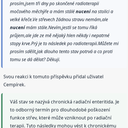
prosím,jsem tři dny po skončené radioterapii
močového měchýře a mám stálé
nucení
na stolici a
velké křeče.Ve střevech žádnou stravu nemám,ale
nucení
mám stále.Nevím,jestli se tomu říká
průjem,ale jde ze mě nějaký hlen někdy i nepatrné
stopy krve.Prý je to následek po radioterapii.Můžete mi
prosím sdělit,jak dlouho tento stav potrvá a co proti
tomu se dá dělat? Děkuji.
Svou reakci k tomuto příspěvku přidal uživatel
Cempírek.
Váš stav se nazývá chronická radiační enteritida. Je
to odborný termín pro dlouhodobé poškození
funkce střev, které může vzniknout po radiační
terapii. Tyto následky mohou vést k chronickému