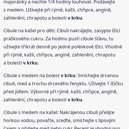
majoránky a nechte 1/4 hodiny louhovat. Podávejte
s medem. Užívejte při rýmě, kašli, chřipce, angíně,
zahlenění, chrapotu a bolesti
v krku
.
Cibule na kašel pro děti: Cibuli nakrájejte, zasypte lžící
práškového cukru. Za hodinu pustí cibule šťávu, tu
užívejte třikrát denně po jedné polévkové lžíci. Vhodné
při rýmě, kašli, chřipce, angíně, zahlenění, chrapotu
a bolesti
v krku
.
Cibule s medem na bolest
v krku
: Smíchejte drcenou
cibuli, med a trochu drceného fenyklu. Užívejte 1 lžičku
před jídlem. Výborné při rýmě, kašli, chřipce, angíně,
zahlenění, chrapotu a bolesti
v krku
.
Cibule s medem na kašel: Nakrájenou cibuli přelijte
horkou vodou, povařte, sceďte, smíchejte s lipovým
čajem a přidejte med nebo cukr. Recept je vhodný pro