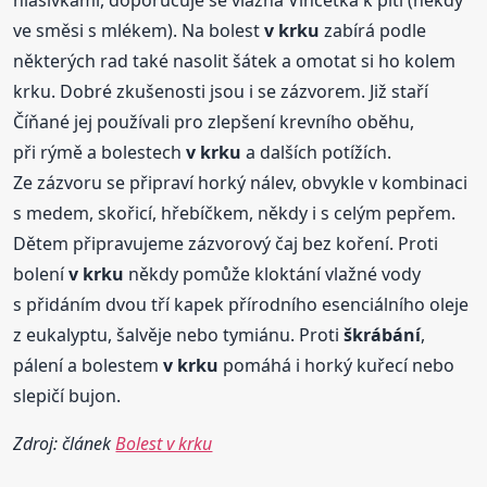
hlasivkami, doporučuje se vlažná Vincetka k pití (někdy
ve směsi s mlékem). Na bolest
v krku
zabírá podle
některých rad také nasolit šátek a omotat si ho kolem
krku. Dobré zkušenosti jsou i se zázvorem. Již staří
Číňané jej používali pro zlepšení krevního oběhu,
při rýmě a bolestech
v krku
a dalších potížích.
Ze zázvoru se připraví horký nálev, obvykle v kombinaci
s medem, skořicí, hřebíčkem, někdy i s celým pepřem.
Dětem připravujeme zázvorový čaj bez koření. Proti
bolení
v krku
někdy pomůže kloktání vlažné vody
s přidáním dvou tří kapek přírodního esenciálního oleje
z eukalyptu, šalvěje nebo tymiánu. Proti
škrábání
,
pálení a bolestem
v krku
pomáhá i horký kuřecí nebo
slepičí bujon.
Zdroj: článek
Bolest v krku