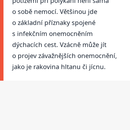
potížemi při polykání není sama
o sobě nemocí. Většinou jde
o základní příznaky spojené
s infekčním onemocněním
dýchacích cest. Vzácně může jít
o projev závažnějších onemocnění,
jako je rakovina hltanu či jícnu.