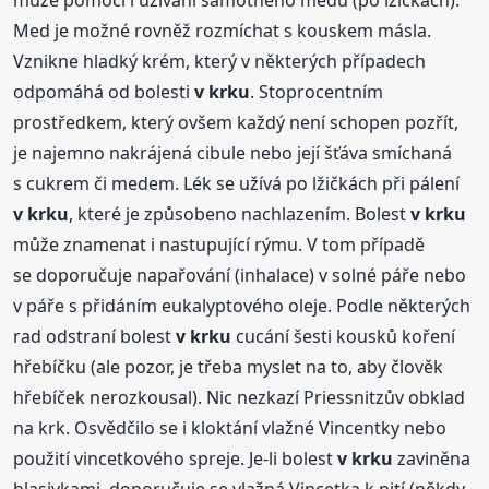
může pomoci i užívání samotného medu (po lžičkách).
Med je možné rovněž rozmíchat s kouskem másla.
Vznikne hladký krém, který v některých případech
odpomáhá od bolesti
v krku
. Stoprocentním
prostředkem, který ovšem každý není schopen pozřít,
je najemno nakrájená cibule nebo její šťáva smíchaná
s cukrem či medem. Lék se užívá po lžičkách při pálení
v krku
, které je způsobeno nachlazením. Bolest
v krku
může znamenat i nastupující rýmu. V tom případě
se doporučuje napařování (inhalace) v solné páře nebo
v páře s přidáním eukalyptového oleje. Podle některých
rad odstraní bolest
v krku
cucání šesti kousků koření
hřebíčku (ale pozor, je třeba myslet na to, aby člověk
hřebíček nerozkousal). Nic nezkazí Priessnitzův obklad
na krk. Osvědčilo se i kloktání vlažné Vincentky nebo
použití vincetkového spreje. Je-li bolest
v krku
zaviněna