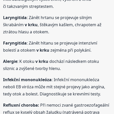
či takzvaným streptestem.
Laryngitida
: Zánět hrtanu se projevuje silným
škrabáním
v krku
, štěkavým kašlem, chrapotem až
ztrátou hlasu a otokem.
Faryngitida
: Zánět hltanu se projevuje intenzivní
bolestí a otokem
v krku
zejména při polykání.
Alergie
: K otoku
v krku
dochází následkem otoku
sliznic a zvýšené tvorby hlenu.
Infekční mononukleóza
: Infekční mononukleóza
neboli EB viróza může mít stejné projevy jako angína,
tedy otok a bolest. Diagnostikuje se krevními testy.
Refluxní choroba:
Při nemoci zvané gastroezofageální
reflux se kyselý obsah žaludku (natrávená potrava