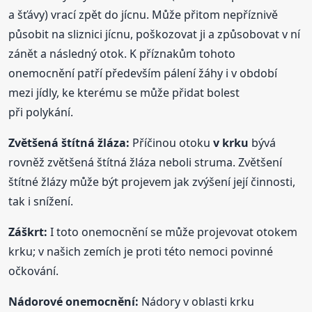
a šťávy) vrací zpět do jícnu. Může přitom nepříznivě
působit na sliznici jícnu, poškozovat ji a způsobovat v ní
zánět a následný otok. K příznakům tohoto
onemocnění patří především pálení žáhy i v období
mezi jídly, ke kterému se může přidat bolest
při polykání.
Zvětšená štítná žláza:
Příčinou otoku
v krku
bývá
rovněž zvětšená štítná žláza neboli struma. Zvětšení
štítné žlázy může být projevem jak zvýšení její činnosti,
tak i snížení.
Záškrt:
I toto onemocnění se může projevovat otokem
krku; v našich zemích je proti této nemoci povinné
očkování.
Nádorové onemocnění:
Nádory v oblasti krku