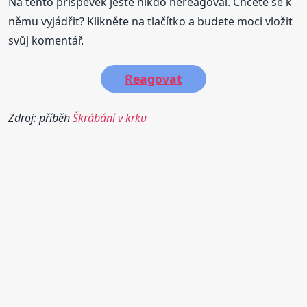
Na tento příspěvěk jestě nikdo nereagoval. Chcete se k
němu vyjádřit? Klikněte na tlačítko a budete moci vložit
svůj komentář.
Reagovat
Zdroj: příběh
Škrábání v krku