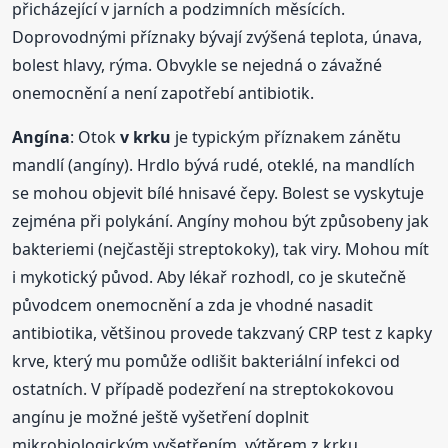
přicházející v jarních a podzimních měsících.
Doprovodnými příznaky bývají zvýšená teplota, únava,
bolest hlavy, rýma. Obvykle se nejedná o závažné
onemocnění a není zapotřebí antibiotik.
Angína
: Otok
v krku
je typickým příznakem zánětu
mandlí (angíny). Hrdlo bývá rudé, oteklé, na mandlích
se mohou objevit bílé hnisavé čepy. Bolest se vyskytuje
zejména při polykání. Angíny mohou být způsobeny jak
bakteriemi (nejčastěji streptokoky), tak viry. Mohou mít
i mykotický původ. Aby lékař rozhodl, co je skutečně
původcem onemocnění a zda je vhodné nasadit
antibiotika, většinou provede takzvaný CRP test z kapky
krve, který mu pomůže odlišit bakteriální infekci od
ostatních. V případě podezření na streptokokovou
angínu je možné ještě vyšetření doplnit
mikrobiologickým vyšetřením, výtěrem z krku