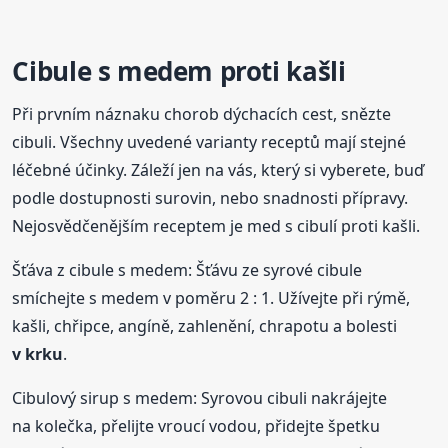
Cibule s medem proti kašli
Při prvním náznaku chorob dýchacích cest, snězte
cibuli. Všechny uvedené varianty receptů mají stejné
léčebné účinky. Záleží jen na vás, který si vyberete, buď
podle dostupnosti surovin, nebo snadnosti přípravy.
Nejosvědčenějším receptem je med s cibulí proti kašli.
Šťáva z cibule s medem: Šťávu ze syrové cibule
smíchejte s medem v poměru 2 : 1. Užívejte při rýmě,
kašli, chřipce, angíně, zahlenění, chrapotu a bolesti
v krku
.
Cibulový sirup s medem: Syrovou cibuli nakrájejte
na kolečka, přelijte vroucí vodou, přidejte špetku