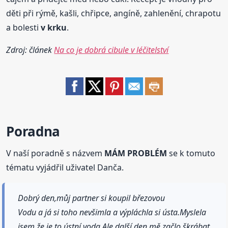
děti při rýmě, kašli, chřipce, angíně, zahlenění, chrapotu
a bolesti
v krku
.
Zdroj: článek
Na co je dobrá cibule v léčitelství
Poradna
V naší poradně s názvem
MÁM PROBLÉM
se k tomuto
tématu vyjádřil uživatel Danča.
Dobrý den,můj partner si koupil březovou
Vodu a já si toho nevšimla a výpláchla si ústa.Myslela
jsem,že je to ústní voda.Ale další den mě začlo škrábat