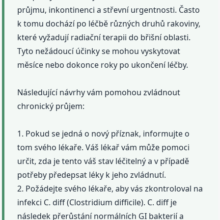
průjmu, inkontinenci a střevní urgentnosti. Často
k tomu dochází po léčbě různých druhů rakoviny,
které vyžadují radiační terapii do břišní oblasti.
Tyto nežádoucí účinky se mohou vyskytovat
měsíce nebo dokonce roky po ukončení léčby.
Následující návrhy vám pomohou zvládnout
chronický průjem:
1. Pokud se jedná o nový příznak, informujte o
tom svého lékaře. Váš lékař vám může pomoci
určit, zda je tento váš stav léčitelný a v případě
potřeby předepsat léky k jeho zvládnutí.
2. Požádejte svého lékaře, aby vás zkontroloval na
infekci C. diff (Clostridium difficile). C. diff je
následek přerůstání normálních GI bakterií a