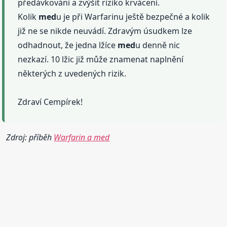
předávkování a zvýšit riziko krvácení.
Kolik
med
u je při Warfarinu ještě bezpečné a kolik
již ne se nikde neuvádí. Zdravým úsudkem lze
odhadnout, že jedna lžíce
med
u denně nic
nezkazí. 10 lžic již může znamenat naplnění
některých z uvedených rizik.
Zdraví Cempírek!
Zdroj: příběh
Warfarin a med