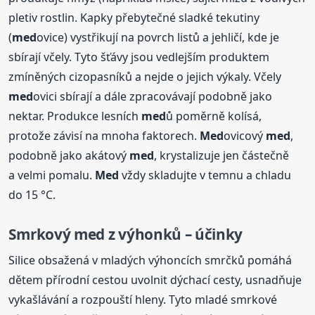
pletiv rostlin. Kapky přebytečné sladké tekutiny
(
med
ovice) vystřikují na povrch listů a jehličí, kde je
sbírají včely. Tyto šťávy jsou vedlejším produktem
zmíněných cizopasníků a nejde o jejich výkaly. Včely
med
ovici sbírají a dále zpracovávají podobně jako
nektar. Produkce lesních
med
ů poměrně kolísá,
protože závisí na mnoha faktorech.
Med
ovicový
med
,
podobně jako akátový
med
, krystalizuje jen částečně
a velmi pomalu.
Med
vždy skladujte v temnu a chladu
do 15 °C.
Smrkový
med
z výhonků – účinky
Silice obsažená v mladých výhoncích smrčků pomáhá
dětem přírodní cestou uvolnit dýchací cesty, usnadňuje
vykašlávání a rozpouští hleny. Tyto mladé smrkové