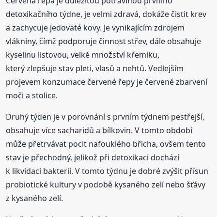
Červená řepa je důležitou potravinou prvního
detoxikačního týdne, je velmi zdravá, dokáže čistit krev
a zachycuje jedovaté kovy. Je vynikajícím zdrojem
vlákniny, čímž podporuje činnost střev, dále obsahuje
kyselinu listovou, velké množství křemíku,
který zlepšuje stav pleti, vlasů a nehtů. Vedlejším
projevem konzumace červené řepy je červené zbarvení
moči a stolice.
Druhý týden je v porovnání s prvním týdnem pestřejší,
obsahuje více sacharidů a bílkovin. V tomto období
může přetrvávat pocit nafouklého břicha, ovšem tento
stav je přechodný, jelikož při detoxikaci dochází
k likvidaci bakterií. V tomto týdnu je dobré zvýšit přísun
probiotické kultury v podobě kysaného zelí nebo šťávy
z kysaného zelí.