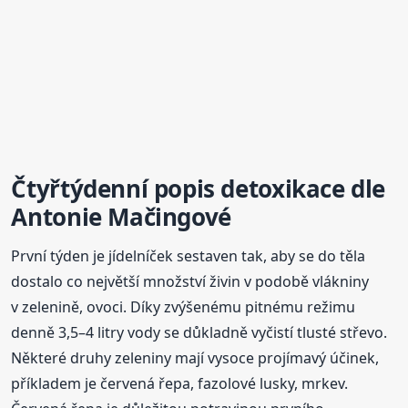
Čtyřtýdenní popis detoxikace dle
Antonie Mačingové
První týden je jídelníček sestaven tak, aby se do těla
dostalo co největší množství živin v podobě vlákniny
v zelenině, ovoci. Díky zvýšenému pitnému režimu
denně 3,5–4 litry vody se důkladně vyčistí tlusté střevo.
Některé druhy zeleniny mají vysoce projímavý účinek,
příkladem je červená řepa, fazolové lusky, mrkev.