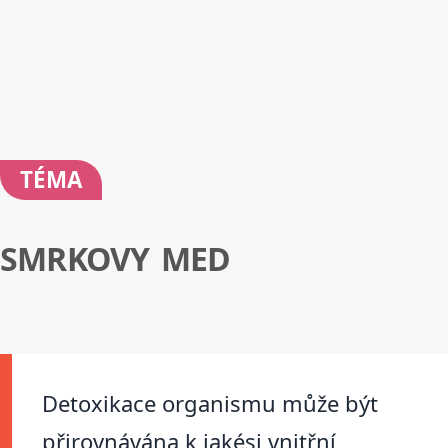
TÉMA
SMRKOVY MED
Detoxikace organismu může být
přirovnávána k jakési vnitřní