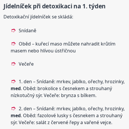
Jídelníček při detoxikaci na 1. týden
Detoxikační jídelníček se skládá:
Snídaně
Oběd – kuřecí maso můžete nahradit krůtím
masem nebo hlívou ústřičnou
Večeře
1. den – Snídaně: mrkev, jablko, ořechy, hrozinky,
med
. Oběd: brokolice s česnekem a strouhaný
nízkotučný sýr. Večeře: brynza s bílkem.
2. den – Snídaně: mrkev, jablko, ořechy, hrozinky,
med
. Oběd: fazolové lusky s česnekem a strouhaný
sýr. Večeře: salát z červené řepy a vařené vejce.