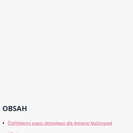
OBSAH
Čtyřtýdenní popis detoxikace dle Antonie Mačingové