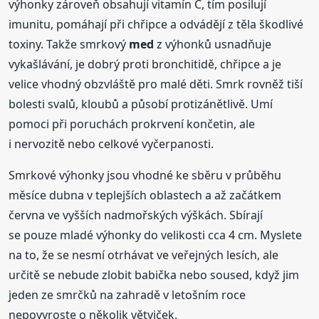
výhonky zároveň obsahují vitamín C, tím posilují
imunitu, pomáhají při chřipce a odvádějí z těla škodlivé
toxiny. Takže smrkový
med
z výhonků usnadňuje
vykašlávání, je dobrý proti bronchitidě, chřipce a je
velice vhodný obzvláště pro malé děti. Smrk rovněž tiší
bolesti svalů, kloubů a působí protizánětlivě. Umí
pomoci při poruchách prokrvení končetin, ale
i nervozitě nebo celkové vyčerpanosti.
Smrkové výhonky jsou vhodné ke sběru v průběhu
měsíce dubna v teplejších oblastech a až začátkem
června ve vyšších nadmořských výškách. Sbírají
se pouze mladé výhonky do velikosti cca 4 cm. Myslete
na to, že se nesmí otrhávat ve veřejných lesích, ale
určitě se nebude zlobit babička nebo soused, když jim
jeden ze smrčků na zahradě v letošním roce
nepovyroste o několik větviček.