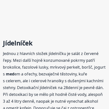
Jídelníček
Jednou z hlavních složek jídelníčku je salát z červené
řepy. Mezi další hojně konzumované pokrmy patří
brokolice, fazolové lusky, mrkvový perkelt, boršč, jogurt
s
med
em a ořechy, bezvaječné těstoviny, kuře
s celerem, ale i celerové hranolky s dušenými kachními
stehny. Detoxikační jídelníček na 28denní je pevně dán.
Při detoxikaci by se mělo pít hodně čisté vody, alespoň
3 až 4 litry denně, naopak je nutné vynechat alkohol
a omezit kofein. Doporučuje se čaj z ostropestřce