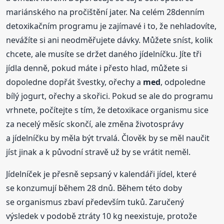
mariánského na pročištění jater. Na celém 28denním
detoxikačním programu je zajímavé i to, že nehladovíte,
nevážíte si ani neodměřujete dávky. Můžete sníst, kolik
chcete, ale musíte se držet daného jídelníčku. Jíte tři
jídla denně, pokud máte i přesto hlad, můžete si
dopoledne dopřát švestky, ořechy a
med
, odpoledne
bílý jogurt, ořechy a skořici. Pokud se ale do programu
vrhnete, počítejte s tím, že detoxikace organismu sice
za necelý měsíc skončí, ale změna životosprávy
a jídelníčku by měla být trvalá. Člověk by se měl naučit
jíst jinak a k původní stravě už by se vrátit neměl.
Jídelníček je přesně sepsaný v kalendáři jídel, které
se konzumují během 28 dnů. Během této doby
se organismus zbaví především tuků. Zaručený
výsledek v podobě ztráty 10 kg neexistuje, protože