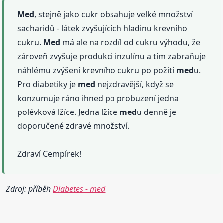
Med
, stejně jako cukr obsahuje velké množství
sacharidů - látek zvyšujících hladinu krevního
cukru.
Med
má ale na rozdíl od cukru výhodu, že
zároveň zvyšuje produkci inzulínu a tím zabraňuje
náhlému zvýšení krevního cukru po požití
med
u.
Pro diabetiky je
med
nejzdravější, když se
konzumuje ráno ihned po probuzení jedna
polévková lžíce. Jedna lžíce
med
u denně je
doporučené zdravé množství.
Zdraví Cempírek!
Zdroj: příběh
Diabetes - med