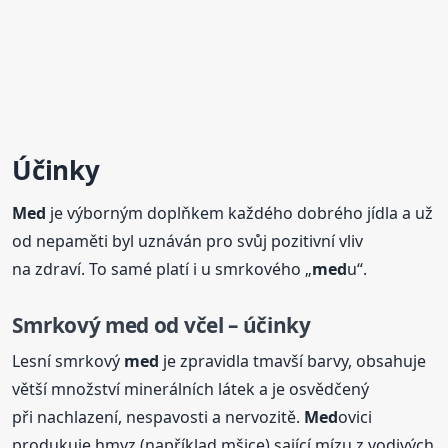
Účinky
Med
je výborným doplňkem každého dobrého jídla a už
od nepaměti byl uznáván pro svůj pozitivní vliv
na zdraví. To samé platí i u smrkového „
med
u“.
Smrkový
med
od včel – účinky
Lesní smrkový
med
je zpravidla tmavší barvy, obsahuje
větší množství minerálních látek a je osvědčený
při nachlazení, nespavosti a nervozitě.
Med
ovici
produkuje hmyz (například mšice) sající mízu z vodivých