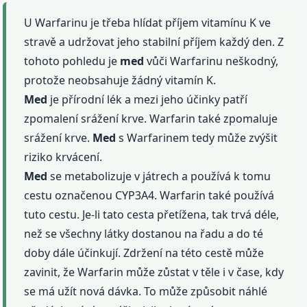
U Warfarinu je třeba hlídat příjem vitamínu K ve
stravě a udržovat jeho stabilní příjem každý den. Z
tohoto pohledu je
med
vůči Warfarinu neškodný,
protože neobsahuje žádný vitamín K.
Med
je přírodní lék a mezi jeho účinky patří
zpomalení srážení krve. Warfarin také zpomaluje
srážení krve.
Med
s Warfarinem tedy může zvýšit
riziko krvácení.
Med
se metabolizuje v játrech a používá k tomu
cestu označenou CYP3A4. Warfarin také používá
tuto cestu. Je-li tato cesta přetížena, tak trvá déle,
než se všechny látky dostanou na řadu a do té
doby dále účinkují. Zdržení na této cestě může
zavinit, že Warfarin může zůstat v těle i v čase, kdy
se má užít nová dávka. To může způsobit náhlé