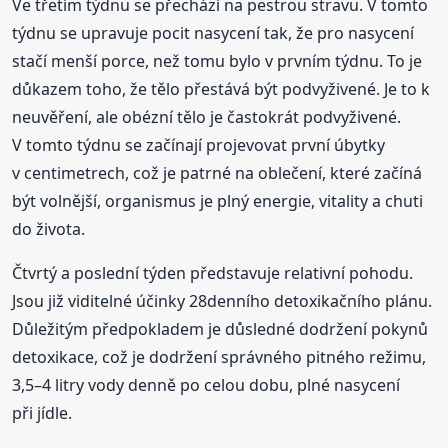
Ve třetím týdnu se přechází na pestrou stravu. V tomto
týdnu se upravuje pocit nasycení tak, že pro nasycení
stačí menší porce, než tomu bylo v prvním týdnu. To je
důkazem toho, že tělo přestává být podvyživené. Je to k
neuvěření, ale obézní tělo je častokrát podvyživené.
V tomto týdnu se začínají projevovat první úbytky
v centimetrech, což je patrné na oblečení, které začíná
být volnější, organismus je plný energie, vitality a chuti
do života.
Čtvrtý a poslední týden představuje relativní pohodu.
Jsou již viditelné účinky 28denního detoxikačního plánu.
Důležitým předpokladem je důsledné dodržení pokynů
detoxikace, což je dodržení správného pitného režimu,
3,5–4 litry vody denně po celou dobu, plné nasycení
při jídle.