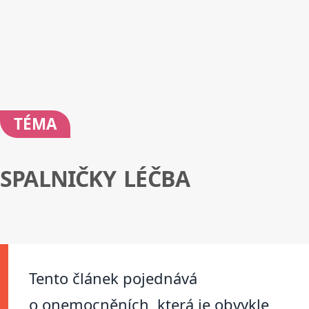
TÉMA
SPALNIČKY LÉČBA
Tento článek pojednává
o onemocněních, která je obvykle