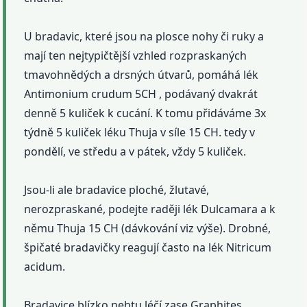
U bradavic, které jsou na plosce nohy či ruky a
mají ten nejtypičtější vzhled rozpraskaných
tmavohnědých a drsných útvarů, pomáhá lék
Antimonium crudum 5CH , podávaný dvakrát
denně 5 kuliček k cucání. K tomu přidáváme 3x
týdně 5 kuliček léku Thuja v síle 15 CH. tedy v
pondělí, ve středu a v pátek, vždy 5 kuliček.
Jsou-li ale bradavice ploché, žlutavé,
nerozpraskané, podejte raději lék Dulcamara a k
němu Thuja 15 CH (dávkování viz výše). Drobné,
špičaté bradavičky reagují často na lék Nitricum
acidum.
Bradavice blízko nehtu léčí zase Graphites