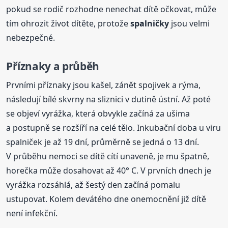
pokud se rodič rozhodne nenechat dítě očkovat, může
tím ohrozit život dítěte, protože
spalničky
jsou velmi
nebezpečné.
Příznaky a průběh
Prvními příznaky jsou kašel, zánět spojivek a rýma,
následují bílé skvrny na sliznici v dutině ústní. Až poté
se objeví vyrážka, která obvykle začíná za ušima
a postupně se rozšíří na celé tělo. Inkubační doba u viru
spalniček je až 19 dní, průměrně se jedná o 13 dní.
V průběhu nemoci se dítě cítí unaveně, je mu špatně,
horečka může dosahovat až 40° C. V prvních dnech je
vyrážka rozsáhlá, až šestý den začíná pomalu
ustupovat. Kolem devátého dne onemocnění již dítě
není infekční.