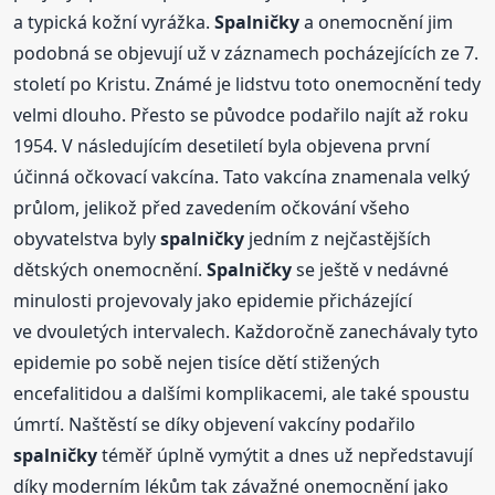
a typická kožní vyrážka.
Spalničky
a onemocnění jim
podobná se objevují už v záznamech pocházejících ze 7.
století po Kristu. Známé je lidstvu toto onemocnění tedy
velmi dlouho. Přesto se původce podařilo najít až roku
1954. V následujícím desetiletí byla objevena první
účinná očkovací vakcína. Tato vakcína znamenala velký
průlom, jelikož před zavedením očkování všeho
obyvatelstva byly
spalničky
jedním z nejčastějších
dětských onemocnění.
Spalničky
se ještě v nedávné
minulosti projevovaly jako epidemie přicházející
ve dvouletých intervalech. Každoročně zanechávaly tyto
epidemie po sobě nejen tisíce dětí stižených
encefalitidou a dalšími komplikacemi, ale také spoustu
úmrtí. Naštěstí se díky objevení vakcíny podařilo
spalničky
téměř úplně vymýtit a dnes už nepředstavují
díky moderním lékům tak závažné onemocnění jako