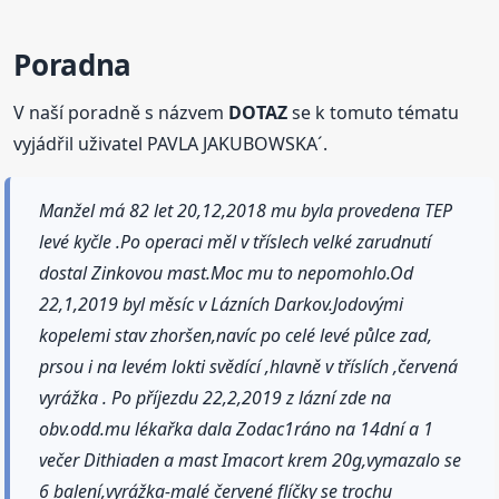
Poradna
V naší poradně s názvem
DOTAZ
se k tomuto tématu
vyjádřil uživatel PAVLA JAKUBOWSKA´.
Manžel má 82 let 20,12,2018 mu byla provedena TEP
levé kyčle .Po operaci měl v tříslech velké zarudnutí
dostal Zinkovou mast.Moc mu to nepomohlo.Od
22,1,2019 byl měsíc v Lázních Darkov.Jodovými
kopelemi stav zhoršen,navíc po celé levé půlce zad,
prsou i na levém lokti svědící ,hlavně v tříslích ,červená
vyrážka . Po příjezdu 22,2,2019 z lázní zde na
obv.odd.mu lékařka dala Zodac1ráno na 14dní a 1
večer Dithiaden a mast Imacort krem 20g,vymazalo se
6 balení,vyrážka-malé červené flíčky se trochu