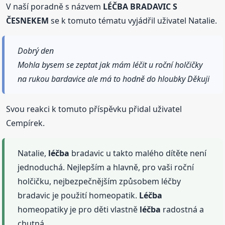
V naší poradně s názvem
LÉČBA BRADAVIC S
ČESNEKEM
se k tomuto tématu vyjádřil uživatel Natalie.
Dobrý den
Mohla bysem se zeptat jak mám léčit u roční holčičky
na rukou bardavice ale má to hodně do hloubky Děkuji
Svou reakci k tomuto příspěvku přidal uživatel
Cempírek.
Natalie,
léčba
bradavic u takto malého dítěte není
jednoduchá. Nejlepším a hlavně, pro vaši roční
holčičku, nejbezpečnějším způsobem léčby
bradavic je použití homeopatik.
Léčba
homeopatiky je pro děti vlastně
léčba
radostná a
chutná.