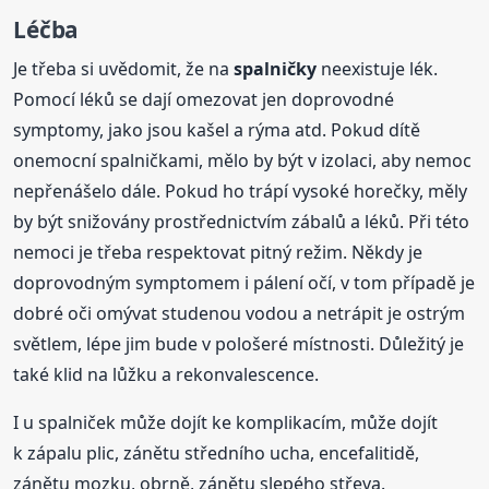
Léčba
Je třeba si uvědomit, že na
spalničky
neexistuje lék.
Pomocí léků se dají omezovat jen doprovodné
symptomy, jako jsou kašel a rýma atd. Pokud dítě
onemocní spalničkami, mělo by být v izolaci, aby nemoc
nepřenášelo dále. Pokud ho trápí vysoké horečky, měly
by být snižovány prostřednictvím zábalů a léků. Při této
nemoci je třeba respektovat pitný režim. Někdy je
doprovodným symptomem i pálení očí, v tom případě je
dobré oči omývat studenou vodou a netrápit je ostrým
světlem, lépe jim bude v pološeré místnosti. Důležitý je
také klid na lůžku a rekonvalescence.
I u spalniček může dojít ke komplikacím, může dojít
k zápalu plic, zánětu středního ucha, encefalitidě,
zánětu mozku, obrně, zánětu slepého střeva.