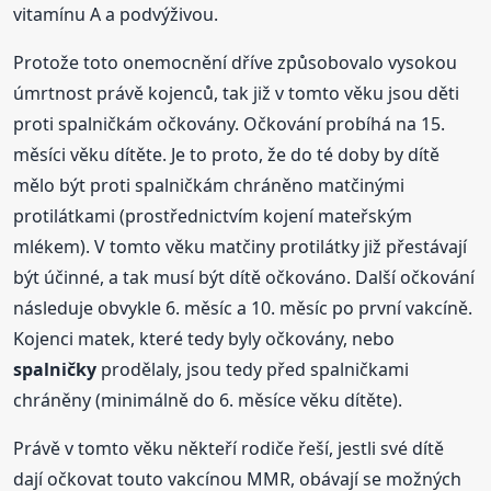
vitamínu A a podvýživou.
Protože toto onemocnění dříve způsobovalo vysokou
úmrtnost právě kojenců, tak již v tomto věku jsou děti
proti spalničkám očkovány. Očkování probíhá na 15.
měsíci věku dítěte. Je to proto, že do té doby by dítě
mělo být proti spalničkám chráněno matčinými
protilátkami (prostřednictvím kojení mateřským
mlékem). V tomto věku matčiny protilátky již přestávají
být účinné, a tak musí být dítě očkováno. Další očkování
následuje obvykle 6. měsíc a 10. měsíc po první vakcíně.
Kojenci matek, které tedy byly očkovány, nebo
spalničky
prodělaly, jsou tedy před spalničkami
chráněny (minimálně do 6. měsíce věku dítěte).
Právě v tomto věku někteří rodiče řeší, jestli své dítě
dají očkovat touto vakcínou MMR, obávají se možných