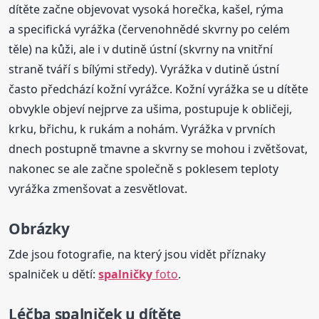
dítěte začne objevovat vysoká horečka, kašel, rýma
a specifická vyrážka (červenohnědé skvrny po celém
těle) na kůži, ale i v dutině ústní (skvrny na vnitřní
straně tváří s bílými středy). Vyrážka v dutině ústní
často předchází kožní vyrážce. Kožní vyrážka se u dítěte
obvykle objeví nejprve za ušima, postupuje k obličeji,
krku, břichu, k rukám a nohám. Vyrážka v prvních
dnech postupně tmavne a skvrny se mohou i zvětšovat,
nakonec se ale začne společně s poklesem teploty
vyrážka zmenšovat a zesvětlovat.
Obrázky
Zde jsou fotografie, na který jsou vidět příznaky
spalniček u dětí:
spalničky
foto
.
Léčba
spalniček u dítěte