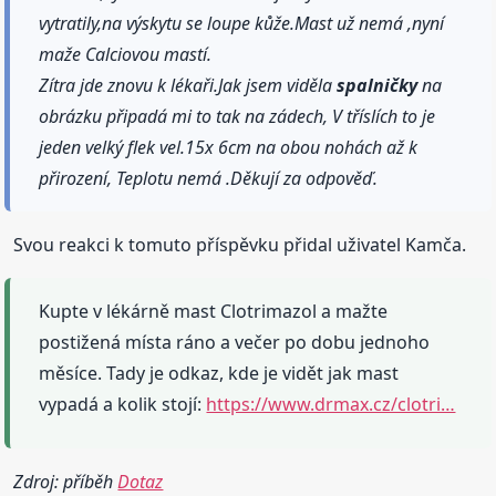
vytratily,na výskytu se loupe kůže.Mast už nemá ,nyní
maže Calciovou mastí.
Zítra jde znovu k lékaři.Jak jsem viděla
spalničky
na
obrázku připadá mi to tak na zádech, V tříslích to je
jeden velký flek vel.15x 6cm na obou nohách až k
přirození, Teplotu nemá .Děkují za odpověď.
Svou reakci k tomuto příspěvku přidal uživatel Kamča.
Kupte v lékárně mast Clotrimazol a mažte
postižená místa ráno a večer po dobu jednoho
měsíce. Tady je odkaz, kde je vidět jak mast
vypadá a kolik stojí:
https://www.drmax.cz/clotri…
Zdroj: příběh
Dotaz