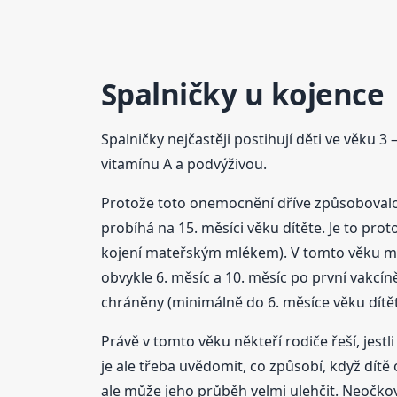
Spalničky u kojence
Spalničky nejčastěji postihují děti ve věku 3
vitamínu A a podvýživou.
Protože toto onemocnění dříve způsobovalo 
probíhá na 15. měsíci věku dítěte. Je to pro
kojení mateřským mlékem). V tomto věku matči
obvykle 6. měsíc a 10. měsíc po první vakcín
chráněny (minimálně do 6. měsíce věku dítět
Právě v tomto věku někteří rodiče řeší, jest
je ale třeba uvědomit, co způsobí, když dí
ale může jeho průběh velmi ulehčit. Neočko