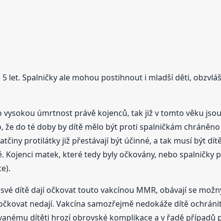
 – 5 let. Spalničky ale mohou postihnout i mladší děti, obzv
vysokou úmrtnost právě kojenců, tak již v tomto věku jsou
to, že do té doby by dítě mělo být proti spalničkám chráněn
ny protilátky již přestávají být účinné, a tak musí být dí
ě. Kojenci matek, které tedy byly očkovány, nebo spalničky p
e).
li své dítě dají očkovat touto vakcínou MMR, obávají se mož
tě očkovat nedají. Vakcína samozřejmě nedokáže dítě ochrá
vanému dítěti hrozí obrovské komplikace a v řadě případů p