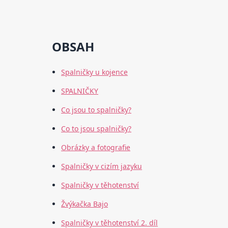
OBSAH
Spalničky u kojence
SPALNIČKY
Co jsou to spalničky?
Co to jsou spalničky?
Obrázky a fotografie
Spalničky v cizím jazyku
Spalničky v těhotenství
Žvýkačka Bajo
Spalničky v těhotenství 2. díl