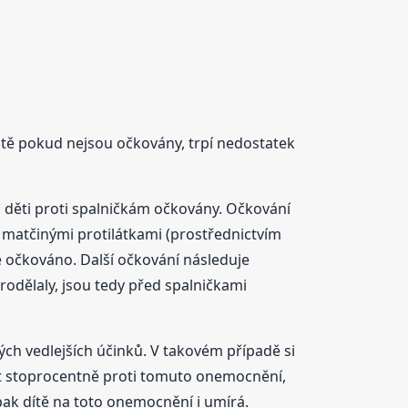
láště pokud nejsou očkovány, trpí nedostatek
 děti proti spalničkám očkovány. Očkování
o matčinými protilátkami (prostřednictvím
tě očkováno. Další očkování následuje
rodělaly, jsou tedy před spalničkami
ných vedlejších účinků. V takovém případě si
nit stoprocentně proti tomuto onemocnění,
ak dítě na toto onemocnění i umírá.