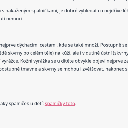
 s nakaženým spalničkami, je dobré vyhledat co nejdříve lé
utí nemoci.
nejprve dýchacími cestami, kde se také množí. Postupně se 
 skvrny po celém těle) na kůži, ale i v dutině ústní (skvrny 
vyrážce. Kožní vyrážka se u dítěte obvykle objeví nejprve za
ostupně tmavne a skvrny se mohou i zvětšovat, nakonec se
naky spalniček u dětí:
spalničky foto
.