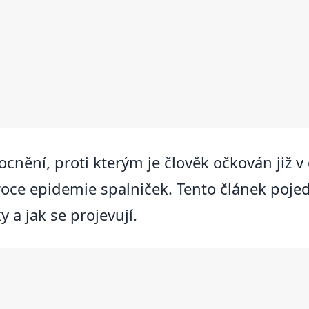
cnění, proti kterým je člověk očkován již v
roce epidemie spalniček. Tento článek poje
y a jak se projevují.