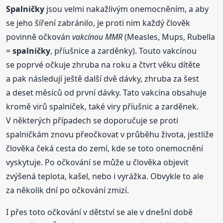
Spalničky
jsou velmi nakažlivým onemocněním, a aby
se jeho šíření zabránilo, je proti nim každý člověk
povinně očkován
vakcínou MMR
(Measles, Mups, Rubella
=
spalničky
, příušnice a zarděnky). Touto vakcínou
se poprvé očkuje zhruba na roku a čtvrt věku dítěte
a pak následují ještě další dvě dávky, zhruba za šest
a deset měsíců od první dávky. Tato vakcína obsahuje
kromě virů spalniček, také viry příušnic a zarděnek.
V některých případech se doporučuje se proti
spalničkám znovu přeočkovat v průběhu života, jestliže
člověka čeká cesta do zemí, kde se toto onemocnění
vyskytuje. Po očkování se může u člověka objevit
zvýšená teplota, kašel, nebo i vyrážka. Obvykle to ale
za několik dní po očkování zmizí.
I přes toto očkování v dětství se ale v dnešní době