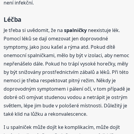
není infekční.
Léčba
Je třeba si uvědomit, že na
spalničky
neexistuje lék.
Pomocí léků se dají omezovat jen doprovodné
symptomy, jako jsou kašel a rýma atd. Pokud dítě
onemocní spalničkami, mělo by být v izolaci, aby nemoc
nepřenášelo dále. Pokud ho trápí vysoké horečky, měly
by být snižovány prostřednictvím zábalů a léků. Při této
nemoci je třeba respektovat pitný režim. Někdy je
doprovodným symptomem i pálení očí, v tom případě je
dobré oči omývat studenou vodou a netrápit je ostrým
světlem, lépe jim bude v pološeré místnosti. Důležitý je
také klid na lůžku a rekonvalescence.
I u spalniček může dojít ke komplikacím, může dojít