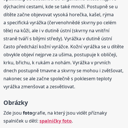
dýchacími cestami, kde se také množí. Postupně se u
dítěte začne objevovat vysoká horečka, kašel, rýma
a specifická vyrážka (červenohnědé skvrny po celém
těle) na kůži, ale i v dutině ústní (skvrny na vnitřní
straně tváří s bílými středy). Vyrážka v dutině ústní
často předchází kožní vyrážce. Kožní vyrážka se u dítěte
obvykle objeví nejprve za ušima, postupuje k obličeji,
krku, břichu, k rukám a nohám. Vyrážka v prvních
dnech postupně tmavne a skvrny se mohou i zvětšovat,
nakonec se ale začne společně s poklesem teploty
vyrážka zmenšovat a zesvětlovat.
Obrázky
Zde jsou
foto
grafie, na který jsou vidět příznaky
spalniček u dětí:
spalničky
foto
.