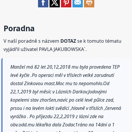
Poradna
V naší poradně s názvem
DOTAZ
se k tomuto tématu
vyjádřil uživatel PAVLA JAKUBOWSKA´.
Manžel má 82 let 20,12,2018 mu byla provedena TEP
levé kyčle .Po operaci měl v tříslech velké zarudnutí
dostal Zinkovou mast.Moc mu to nepomohlo.Od
22,1,2019 byl měsíc v Lázních Darkov.Jodovými
kopelemi stav zhoršen,navíc po celé levé půlce zad,
prsou i na levém lokti svědící ,hlavně v tříslích ,červená
vyrážka . Po příjezdu 22,2,2019 z lázní zde na
obv.odd.mu lékařka dala Zodac1ráno na 14dní a 1