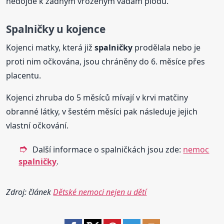
nedojde k žádným vrozeným vadám plodu.
Spalničky
u kojence
Kojenci matky, která již
spalničky
prodělala nebo je
proti nim očkována, jsou chráněny do 6. měsíce přes
placentu.
Kojenci zhruba do 5 měsíců mívají v krvi matčiny
obranné látky, v šestém měsíci pak následuje jejich
vlastní očkování.
Další informace o spalničkách jsou zde:
nemoc
spalničky
.
Zdroj: článek
Dětské nemoci nejen u dětí