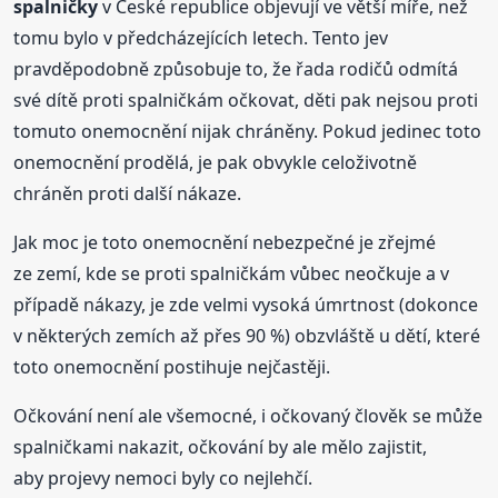
spalničky
v České republice objevují ve větší míře, než
tomu bylo v předcházejících letech. Tento jev
pravděpodobně způsobuje to, že řada rodičů odmítá
své dítě proti spalničkám očkovat, děti pak nejsou proti
tomuto onemocnění nijak chráněny. Pokud jedinec toto
onemocnění prodělá, je pak obvykle celoživotně
chráněn proti další nákaze.
Jak moc je toto onemocnění nebezpečné je zřejmé
ze zemí, kde se proti spalničkám vůbec neočkuje a v
případě nákazy, je zde velmi vysoká úmrtnost (dokonce
v některých zemích až přes 90 %) obzvláště u dětí, které
toto onemocnění postihuje nejčastěji.
Očkování není ale všemocné, i očkovaný člověk se může
spalničkami nakazit, očkování by ale mělo zajistit,
aby projevy nemoci byly co nejlehčí.