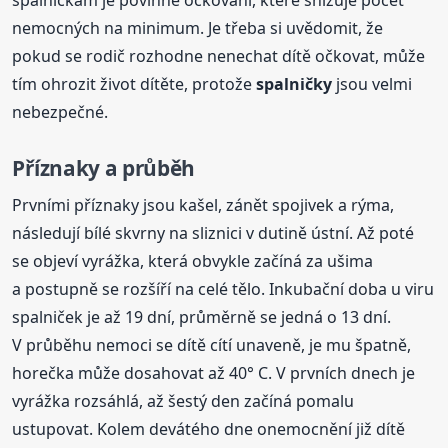
spalničkám je povinné očkování, které snižuje počet
nemocných na minimum. Je třeba si uvědomit, že
pokud se rodič rozhodne nenechat dítě očkovat, může
tím ohrozit život dítěte, protože
spalničky
jsou velmi
nebezpečné.
Příznaky a průběh
Prvními příznaky jsou kašel, zánět spojivek a rýma,
následují bílé skvrny na sliznici v dutině ústní. Až poté
se objeví vyrážka, která obvykle začíná za ušima
a postupně se rozšíří na celé tělo. Inkubační doba u viru
spalniček je až 19 dní, průměrně se jedná o 13 dní.
V průběhu nemoci se dítě cítí unaveně, je mu špatně,
horečka může dosahovat až 40° C. V prvních dnech je
vyrážka rozsáhlá, až šestý den začíná pomalu
ustupovat. Kolem devátého dne onemocnění již dítě