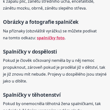
k zápalu plic, zánětu středního ucha, encefalitidě,
zánětu mozku, obrně, zánětu slepého střeva.
Obrázky a
foto
grafie spalniček
Na příznaky (obzvláště vyrážku) se můžete podívat
na tomto odkazu:
spalničky
foto
.
Spalničky
v dospělosti
Pokud je člověk očkovaný neměla by u něj nemoc
propuknout, zároveň pokud je prodělal již v dětství, tak
je již znovu mít nebude. Projevy u dospělého jsou stejné
jako u dítěte.
Spalničky
v těhotenství
Pokud by onemocněla těhotná žena spalničkami, tak