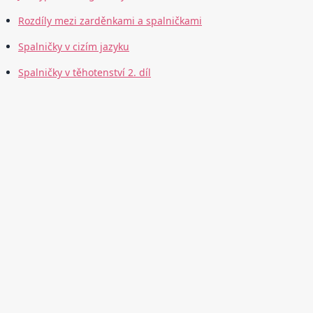
Rozdíly mezi zarděnkami a spalničkami
Spalničky v cizím jazyku
Spalničky v těhotenství 2. díl