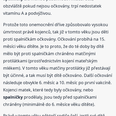
obzvláště pokud nejsou očkovány, trpí nedostatek
vitamínu A a podvýživou.
Protože toto onemocnění dříve způsobovalo vysokou
úmrtnost právě kojenců, tak již v tomto věku jsou děti
proti spalničkám očkovány. Očkování probíhá na 15.
měsíci věku dítěte. Je to proto, že do té doby by dítě
mělo být proti spalničkám chráněno matčinými
protilátkami (prostřednictvím kojení mateřským
mlékem). V tomto věku matčiny protilátky již přestávají
být účinné, a tak musí být dítě očkováno. Další očkování
následuje obvykle 6. měsíc a 10. měsíc po první vakcíně.
Kojenci matek, které tedy byly očkovány, nebo
spalničky
prodělaly, jsou tedy před spalničkami
chráněny (minimálně do 6. měsíce věku dítěte).
Právě v tomto věku někteří rodiče řeší, jestli své dítě