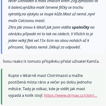
večer Dithiaden a mast Imacort krem 20g,vymazalo se
6 balení,vyrážka-malé červené flíčky se trochu
vytratily,na výskytu se loupe kůže.Mast už nemá ,nyní
maže Calciovou mastí.
Zítra jde znovu k lékaři.Jak jsem viděla
spalničky
na
obrázku připadá mi to tak na zádech, V tříslích to je
jeden velký flek vel.15x 6cm na obou nohách až k
přirození, Teplotu nemá .Děkují za odpověď.
Svou reakci k tomuto příspěvku přidal uživatel Kamča.
Kupte v lékárně mast Clotrimazol a mažte
postižená místa ráno a večer po dobu jednoho
měsíce. Tady je odkaz, kde je vidět jak mast
vypadá a kolik stojí:
https://www.drmax.cz/clotri…