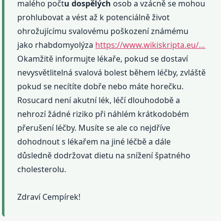
malého počt
u dospělých
osob a vzácně se mohou
prohlubovat a vést až k potenciálně život
ohrožujícímu svalovému poškození známému
jako rhabdomyolýza
https://www.wikiskripta.eu/…
Okamžitě informujte lékaře, pokud se dostaví
nevysvětlitelná svalová bolest během léčby, zvláště
pokud se necítíte dobře nebo máte horečku.
Rosucard není akutní lék, léčí dlouhodobě a
nehrozí žádné riziko při náhlém krátkodobém
přerušení léčby. Musíte se ale co nejdříve
dohodnout s lékařem na jiné léčbě a dále
důsledně dodržovat dietu na snížení špatného
cholesterolu.
Zdraví Cempírek!