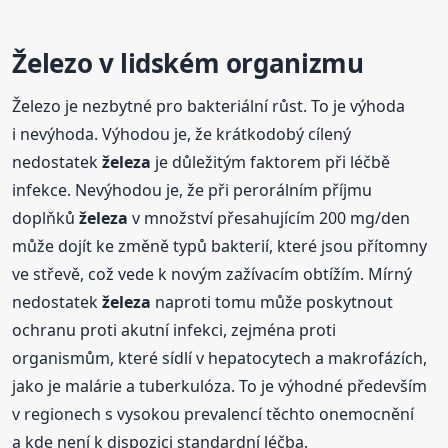
Železo v lidském organizmu
Železo je nezbytné pro bakteriální růst. To je výhoda
i nevýhoda. Výhodou je, že krátkodobý cílený
nedostatek
železa
je důležitým faktorem při léčbě
infekce. Nevýhodou je, že při perorálním příjmu
doplňků
železa
v množství přesahujícím 200 mg/den
může dojít ke změně typů bakterií, které jsou přítomny
ve střevě, což vede k novým zažívacím obtížím. Mírný
nedostatek
železa
naproti tomu může poskytnout
ochranu proti akutní infekci, zejména proti
organismům, které sídlí v hepatocytech a makrofázích,
jako je malárie a tuberkulóza. To je výhodné především
v regionech s vysokou prevalencí těchto onemocnění
a kde není k dispozici standardní léčba.