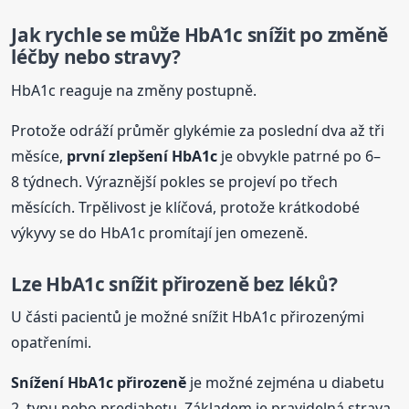
Jak rychle se může HbA1c snížit po změně
léčby nebo stravy?
HbA1c reaguje na změny postupně.
Protože odráží průměr glykémie za poslední dva až tři
měsíce,
první zlepšení HbA1c
je obvykle patrné po 6–
8 týdnech. Výraznější pokles se projeví po třech
měsících. Trpělivost je klíčová, protože krátkodobé
výkyvy se do HbA1c promítají jen omezeně.
Lze HbA1c snížit přirozeně bez léků?
U části pacientů je možné snížit HbA1c přirozenými
opatřeními.
Snížení HbA1c přirozeně
je možné zejména u diabetu
2. typu nebo prediabetu. Základem je pravidelná strava,