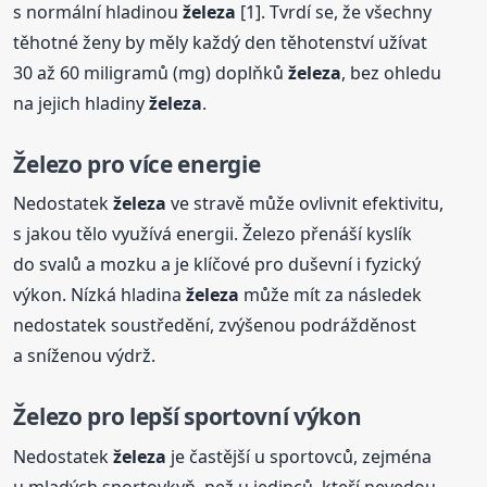
s normální hladinou
železa
[1]. Tvrdí se, že všechny
těhotné ženy by měly každý den těhotenství užívat
30 až 60 miligramů (mg) doplňků
železa
, bez ohledu
na jejich hladiny
železa
.
Železo pro více energie
Nedostatek
železa
ve stravě může ovlivnit efektivitu,
s jakou tělo využívá energii. Železo přenáší kyslík
do svalů a mozku a je klíčové pro duševní i fyzický
výkon. Nízká hladina
železa
může mít za následek
nedostatek soustředění, zvýšenou podrážděnost
a sníženou výdrž.
Železo pro lepší sportovní výkon
Nedostatek
železa
je častější u sportovců, zejména
u mladých sportovkyň, než u jedinců, kteří nevedou