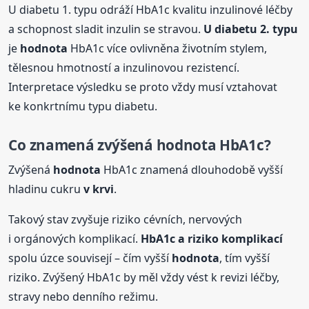
U diabetu 1. typu odráží HbA1c kvalitu inzulinové léčby
a schopnost sladit inzulin se stravou.
U diabetu 2. typu
je
hodnota
HbA1c více ovlivněna životním stylem,
tělesnou hmotností a inzulinovou rezistencí.
Interpretace výsledku se proto vždy musí vztahovat
ke konkrtnímu typu diabetu.
Co znamená zvýšená
hodnota
HbA1c?
Zvýšená
hodnota
HbA1c znamená dlouhodobě vyšší
hladinu cukru
v krvi
.
Takový stav zvyšuje riziko cévních, nervových
i orgánových komplikací.
HbA1c a riziko komplikací
spolu úzce souvisejí – čím vyšší
hodnota
, tím vyšší
riziko. Zvýšený HbA1c by měl vždy vést k revizi léčby,
stravy nebo denního režimu.