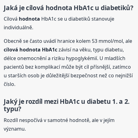
Jaká je cílová
hodnota
HbA1c u diabetiků?
Cílová
hodnota
HbA1c se u diabetiků stanovuje
individuálně.
Obecně se často uvádí hranice kolem 53 mmol/mol, ale
cílová
hodnota
HbA1c
závisí na věku, typu diabetu,
délce onemocnění a riziku hypoglykémií. U mladších
pacientů bez komplikací může být cíl přísnější, zatímco
u starších osob je důležitější bezpečnost než co nejnižší
číslo.
Jaký je rozdíl mezi HbA1c u diabetu 1. a 2.
typu?
Rozdíl nespočívá v samotné hodnotě, ale v jejím
významu.