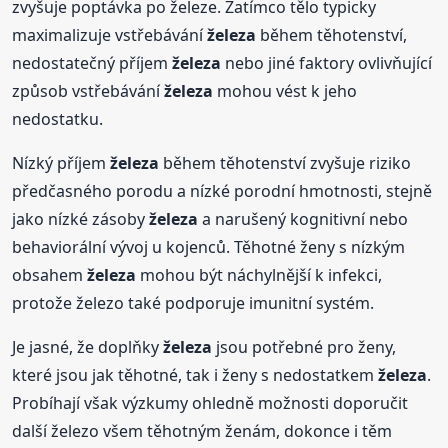
zvyšuje poptávka po železe. Zatímco tělo typicky
maximalizuje vstřebávání
železa
během těhotenství,
nedostatečný příjem
železa
nebo jiné faktory ovlivňující
způsob vstřebávání
železa
mohou vést k jeho
nedostatku.
Nízký příjem
železa
během těhotenství zvyšuje riziko
předčasného porodu a nízké porodní hmotnosti, stejně
jako nízké zásoby
železa
a narušený kognitivní nebo
behaviorální vývoj u kojenců. Těhotné ženy s nízkým
obsahem
železa
mohou být náchylnější k infekci,
protože železo také podporuje imunitní systém.
Je jasné, že doplňky
železa
jsou potřebné pro ženy,
které jsou jak těhotné, tak i ženy s nedostatkem
železa
.
Probíhají však výzkumy ohledně možnosti doporučit
další železo všem těhotným ženám, dokonce i těm