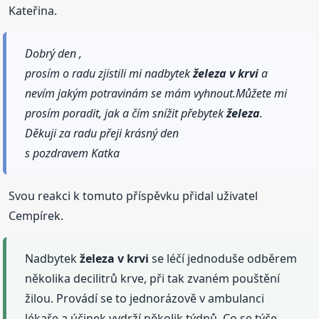
Kateřina.
Dobrý den ,
prosím o radu zjistili mi nadbytek
železa
v krvi
a
nevím jakým potravinám se mám vyhnout.Můžete mi
prosím poradit, jak a čím snížit přebytek
železa
.
Děkuji za radu přeji krásný den
s pozdravem Katka
Svou reakci k tomuto příspěvku přidal uživatel
Cempírek.
Nadbytek
železa
v krvi
se léčí jednoduše odběrem
několika decilitrů krve, při tak zvaném pouštění
žilou. Provádí se to jednorázově v ambulanci
lékaře a účinek vydrží několik týdnů. Co se týče