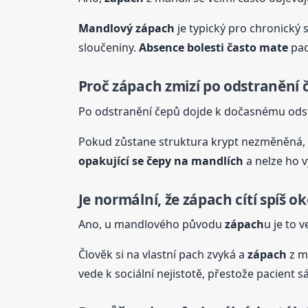
Mandlový
zápach
je typický pro chronický s
sloučeniny.
Absence bolesti často mate
pac
Proč
zápach
zmizí po odstranění č
Po odstranění čepů dojde k dočasnému ods
Pokud zůstane struktura krypt nezměněná, 
opakující se čepy na mandlích
a nelze ho 
Je normální, že
zápach
cítí spíš o
Ano, u mandlového původu
zápach
u je to 
Člověk si na vlastní pach zvyká a
zápach
z ma
vede k sociální nejistotě, přestože pacient 