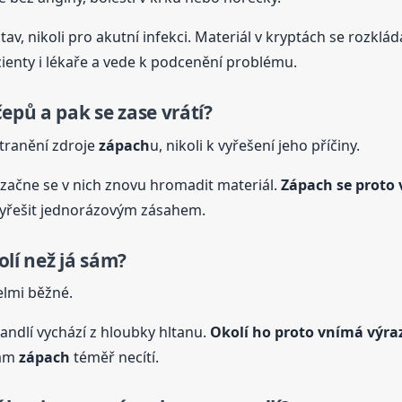
tav, nikoli pro akutní infekci. Materiál v kryptách se rozklá
ienty i lékaře a vede k podcenění problému.
epů a pak se zase vrátí?
tranění zdroje
zápach
u, nikoli k vyřešení jeho příčiny.
začne se v nich znovu hromadit materiál.
Zápach
se proto 
vyřešit jednorázovým zásahem.
kolí než já sám?
velmi běžné.
ndlí vychází z hloubky hltanu.
Okolí ho proto vnímá výra
sám
zápach
téměř necítí.