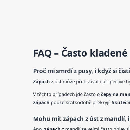
FAQ – Často kladené
Proč mi smrdí z pusy, i když si či
Zápach
z úst může přetrvávat i při pečlivé h
V těchto případech jde často o
čepy na man
zápach
pouze krátkodobě překryjí.
Skutečn
Mohu mít
zápach
z úst z mandlí,
Ano,
zápach
z mandlí se velmi často objevuj