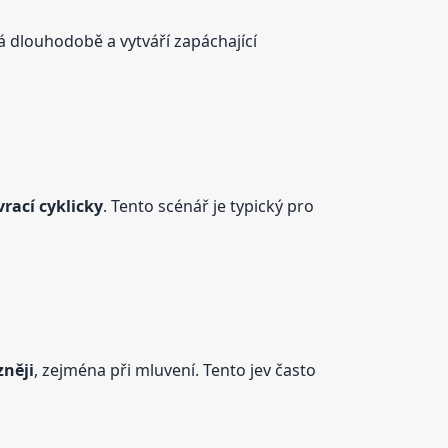
dá dlouhodobě a vytváří zapáchající
vrací cyklicky
. Tento scénář je typický pro
zněji
, zejména při mluvení. Tento jev často