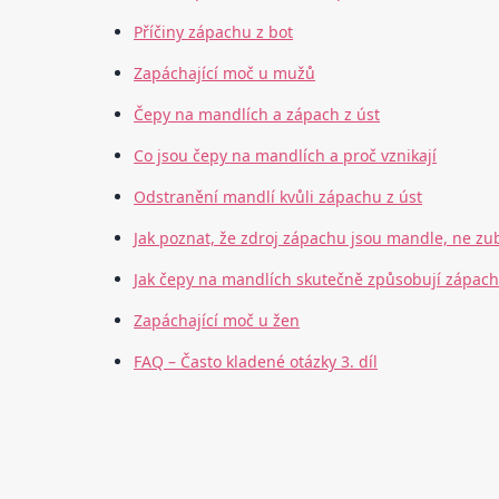
Příčiny zápachu z bot
Zapáchající moč u mužů
Čepy na mandlích a zápach z úst
Co jsou čepy na mandlích a proč vznikají
Odstranění mandlí kvůli zápachu z úst
Jak poznat, že zdroj zápachu jsou mandle, ne zu
Jak čepy na mandlích skutečně způsobují zápach
Zapáchající moč u žen
FAQ – Často kladené otázky 3. díl