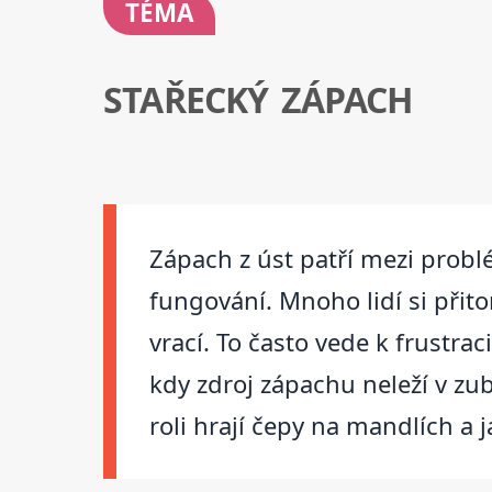
TÉMA
STAŘECKÝ ZÁPACH
Zápach z úst patří mezi prob
fungování. Mnoho lidí si přito
vrací. To často vede k frustra
kdy zdroj zápachu neleží v zub
roli hrají čepy na mandlích a 