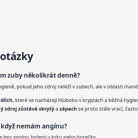
 otázky
stím zuby několikrát denně?
ygieně, pokud jeho zdroj neleží v zubech, ale v oblasti mandl
dlích
, které se nacházejí hluboko v kryptách a běžná hygien
ý zdroj zůstává skrytý
a
zápach
se proto stále vrací, čast
 i když nemám angínu?
e bez angíny, bolesti v krku nebo horečky.