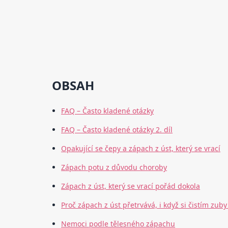
OBSAH
FAQ – Často kladené otázky
FAQ – Často kladené otázky 2. díl
Opakující se čepy a zápach z úst, který se vrací
Zápach potu z důvodu choroby
Zápach z úst, který se vrací pořád dokola
Proč zápach z úst přetrvává, i když si čistím zu
Nemoci podle tělesného zápachu