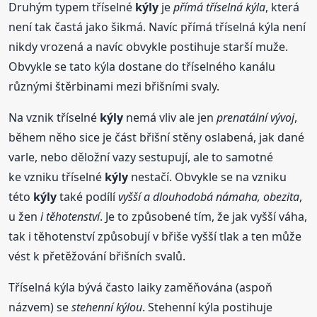
Druhým typem tříselné
kýly
je
přímá tříselná kýla
, která
není tak častá jako šikmá. Navíc přímá tříselná kýla není
nikdy vrozená a navíc obvykle postihuje starší muže.
Obvykle se tato kýla dostane do tříselného kanálu
různými štěrbinami mezi břišními svaly.
Na vznik tříselné
kýly
nemá vliv ale jen
prenatální vývoj
,
během něho sice je část břišní stěny oslabená, jak dané
varle, nebo děložní vazy sestupují, ale to samotné
ke vzniku tříselné
kýly
nestačí. Obvykle se na vzniku
této
kýly
také podílí
vyšší a dlouhodobá námaha, obezita
,
u žen
i těhotenství
. Je to způsobené tím, že jak vyšší váha,
tak i těhotenství způsobují v břiše vyšší tlak a ten může
vést k přetěžování břišních svalů.
Tříselná kýla bývá často laiky zaměňována (aspoň
názvem) se
stehenní kýlou
. Stehenní kýla postihuje