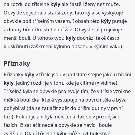
na rozdíl od tříselné
kýly
ale častěji ženy než muže.
Obvykle se jedná o starší ženy. Tato kýla se vyskytuje
obvykle pod tříselným vazem. I obsah této
kýly
putuje
z dutiny břišní ke stehenní žíle. Obvykle se projevuje
menší boulí. U tohoto typu
kýly
dochází také často
k uskřinutí (zaškrcení kýlního obsahu v kýlním vaku).
Příznaky
Příznaky
kýly
v třísle jsou v podstatě stejné jako u břišní
kýly
. Jediný rozdíl je v tom, kde je cítíme (= vidíme).
Tříselná kýla se obvykle projevuje tím, že v třísle vznikne
měkká boulička, která vystupuje na povrch těla a bývá
pohyblivá (dá se zatlačit zpět do břišní dutiny v první
fázi). Pokud je ale kýla neléčená, tak se v pozdějších
fázích již zatlačit nedá a obvykle se navíc i boule
zvětšuje. Okolí tříselné
kýly
může být bolestivé