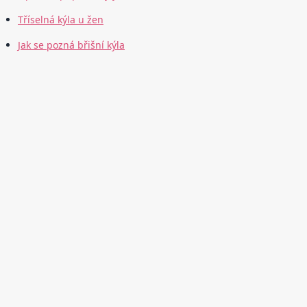
Tříselná kýla u žen
Jak se pozná břišní kýla