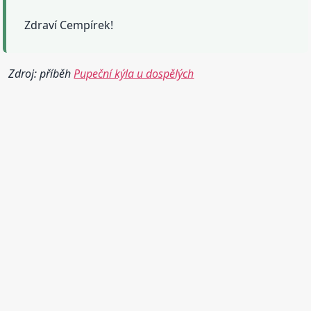
Zdraví Cempírek!
Zdroj: příběh
Pupeční kýla u dospělých