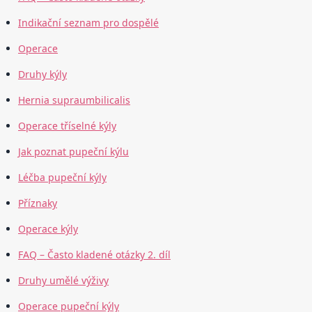
Indikační seznam pro dospělé
Operace
Druhy kýly
Hernia supraumbilicalis
Operace tříselné kýly
Jak poznat pupeční kýlu
Léčba pupeční kýly
Příznaky
Operace kýly
FAQ – Často kladené otázky 2. díl
Druhy umělé výživy
Operace pupeční kýly