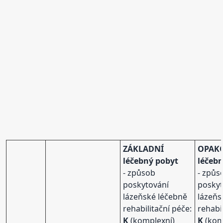
ZÁKLADNÍ
OPAK
léčebný pobyt
léčeb
- způsob
- způs
poskytování
poskyt
lázeňské léčebně
lázeňs
rehabilitační péče:
rehabi
K
(komplexní)
K
(kom