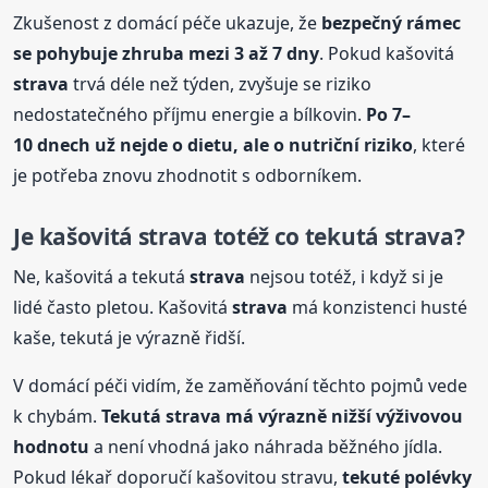
Zkušenost z domácí péče ukazuje, že
bezpečný rámec
se pohybuje zhruba mezi 3 až 7 dny
. Pokud kašovitá
strava
trvá déle než týden, zvyšuje se riziko
nedostatečného příjmu energie a bílkovin.
Po 7–
10 dnech už nejde o dietu, ale o nutriční riziko
, které
je potřeba znovu zhodnotit s odborníkem.
Je kašovitá
strava
totéž co tekutá
strava
?
Ne, kašovitá a tekutá
strava
nejsou totéž, i když si je
lidé často pletou. Kašovitá
strava
má konzistenci husté
kaše, tekutá je výrazně řidší.
V domácí péči vidím, že zaměňování těchto pojmů vede
k chybám.
Tekutá
strava
má výrazně nižší výživovou
hodnotu
a není vhodná jako náhrada běžného jídla.
Pokud lékař doporučí kašovitou stravu,
tekuté polévky