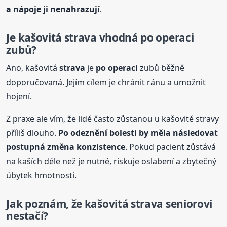
a nápoje ji nenahrazují
.
Je kašovitá
strava
vhodná
po operaci
zubů?
Ano, kašovitá
strava
je
po operaci
zubů běžně
doporučovaná. Jejím cílem je chránit ránu a umožnit
hojení.
Z praxe ale vím, že lidé často zůstanou u kašovité stravy
příliš dlouho.
Po odeznění bolesti by měla následovat
postupná změna konzistence
. Pokud pacient zůstává
na kaších déle než je nutné, riskuje oslabení a zbytečný
úbytek hmotnosti.
Jak poznám, že kašovitá
strava
seniorovi
nestačí?