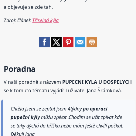
a objevuje se zde tah.
Zdroj: článek
Tříselná kýla
Poradna
V naší poradně s názvem
PUPECNI KYLA U DOSPELYCH
se k tomuto tématu vyjádřil uživatel Jana Šrámková.
Chtěla jsem se zeptat jsem 4týdny
po operaci
pupeční
kýly
můžu zpívat .Chodím se učit zpívat kde
se taky dýchá do bříška,nebo mám ještě chvílí počkat.
Děkuji Jana