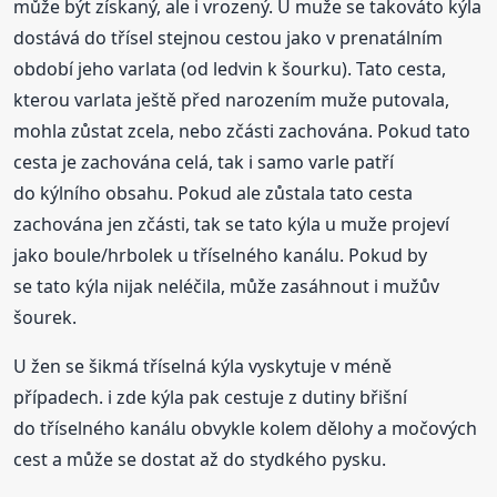
může být získaný, ale i vrozený. U muže se takováto kýla
dostává do třísel stejnou cestou jako v prenatálním
období jeho varlata (od ledvin k šourku). Tato cesta,
kterou varlata ještě před narozením muže putovala,
mohla zůstat zcela, nebo zčásti zachována. Pokud tato
cesta je zachována celá, tak i samo varle patří
do kýlního obsahu. Pokud ale zůstala tato cesta
zachována jen zčásti, tak se tato kýla u muže projeví
jako boule/hrbolek u tříselného kanálu. Pokud by
se tato kýla nijak neléčila, může zasáhnout i mužův
šourek.
U žen se šikmá tříselná kýla vyskytuje v méně
případech. i zde kýla pak cestuje z dutiny břišní
do tříselného kanálu obvykle kolem dělohy a močových
cest a může se dostat až do stydkého pysku.