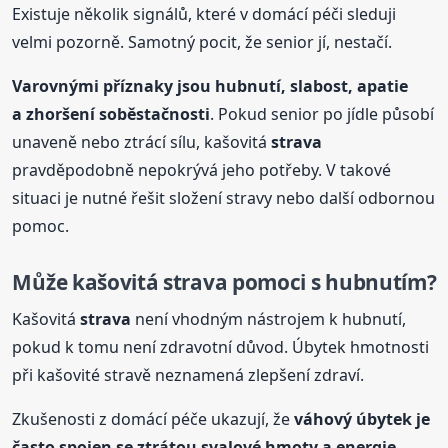
Existuje několik signálů, které v domácí péči sleduji
velmi pozorně. Samotný pocit, že senior jí, nestačí.
Varovnými příznaky jsou hubnutí, slabost, apatie
a zhoršení soběstačnosti
. Pokud senior po jídle působí
unaveně nebo ztrácí sílu, kašovitá
strava
pravděpodobně nepokrývá jeho potřeby. V takové
situaci je nutné řešit složení stravy nebo další odbornou
pomoc.
Může kašovitá
strava
pomoci s hubnutím?
Kašovitá
strava
není vhodným nástrojem k hubnutí,
pokud k tomu není zdravotní důvod. Úbytek hmotnosti
při kašovité stravě neznamená zlepšení zdraví.
Zkušenosti z domácí péče ukazují, že
váhový úbytek je
často spojen se ztrátou svalové hmoty a energie
.