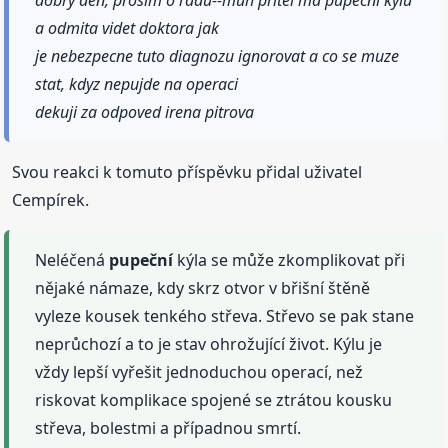
dobry den, prosim o radu--muh pritel ma pupecni kylu
a odmita videt doktora jak
je nebezpecne tuto diagnozu ignorovat a co se muze
stat, kdyz nepujde na operaci
dekuji za odpoved irena pitrova
Svou reakci k tomuto příspěvku přidal uživatel
Cempírek.
Neléčená
pupeční
kýla se může zkomplikovat při
nějaké námaze, kdy skrz otvor v břišní štěně
vyleze kousek tenkého střeva. Střevo se pak stane
neprůchozí a to je stav ohrožující život. Kýlu je
vždy lepší vyřešit jednoduchou operací, než
riskovat komplikace spojené se ztrátou kousku
střeva, bolestmi a případnou smrtí.