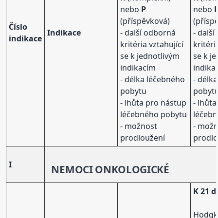
nebo
P
nebo
(příspěvková)
(přísp
Číslo
Indikace
- další odborná
- dalš
indikace
kritéria vztahující
kritéri
se k jednotlivým
se k j
indikacím
indika
- délka léčebného
- délk
pobytu
pobyt
- lhůta pro nástup
- lhůt
léčebného pobytu
léčeb
- možnost
- mož
prodloužení
prodlo
I
NEMOCI ONKOLOGICKÉ
K 21 
Hodgk