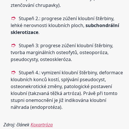
ztenčování chrupavky).
Stupeň 2.: progrese zúžení kloubní štěrbiny,
lehké nerovnosti kloubních ploch,
subchondrální
sklerotizace
.
Stupeň 3: progrese zúžení kloubní štěrbiny,
tvorba marginálních osteofytů, osteoporóza,
pseudocysty, osteoskleróza.
Stupeň 4.: vymizení kloubní štěrbiny, deformace
kloubních konců kostí, splývání pseudocyst,
osteonekrotické změny, patologické postavení
kloubní (takzvaná těžká artróza). Právě při tomto
stupni onemocnění je již indikována kloubní
náhrada (endoprotéza).
Zdroj: článek
Koxartróza