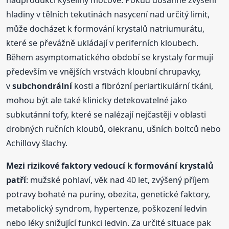
nadprodukci kyseliny močové. Pokud dosáhne zvýšení
hladiny v tělních tekutinách nasycení nad určitý limit,
může docházet k formování krystalů natriumurátu,
které se převážně ukládají v periferních kloubech.
Během asymptomatického období se krystaly formují
především ve vnějších vrstvách kloubní chrupavky,
v
subchondrální
kosti a fibrózní periartikulární tkáni,
mohou být ale také klinicky detekovatelné jako
subkutánní tofy, které se nalézají nejčastěji v oblasti
drobných ručních kloubů, olekranu, ušních boltců nebo
Achillovy šlachy.
Mezi rizikové faktory vedoucí k formování krystalů
patří
: mužské pohlaví, věk nad 40 let, zvýšený příjem
potravy bohaté na puriny, obezita, genetické faktory,
metabolický syndrom, hypertenze, poškození ledvin
nebo léky snižující funkci ledvin. Za určité situace pak