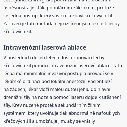
úspěšnost a je stále populárním zákrokem, protože
se jedná postup, který vás zcela zbaví křečových žil.
Zároveň je tato metoda nejrozšířenější možností léčby
křečových žil.
Intravenózní laserová ablace
V posledních deseti letech došlo k inovaci léčby
křečových žil pomocí intravenózní laserové ablace. Tato
léčba má minimálně invazivní postup a provádí se v
lékařské ordinaci pod lokální anestezií. Pacient leží
na zádech, lékař vloží malou dutou jehlu do hlavní
drenážní žíly na noze a pomocí laseru dojde k utěsnění
žíly. Krev nuceně protéká sekundárním žilním
systémem, který uvolňuje tlak abnormálně nafouklých
křečových žil a umožňuje jim, aby se vrátily