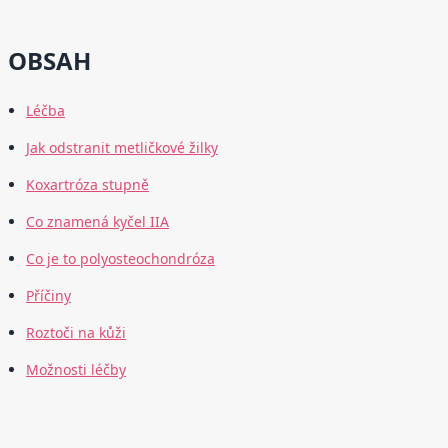
OBSAH
Léčba
Jak odstranit metličkové žilky
Koxartróza stupně
Co znamená kyčel IIA
Co je to polyosteochondróza
Příčiny
Roztoči na kůži
Možnosti léčby