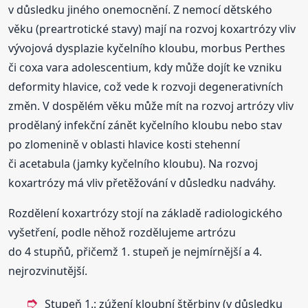
v důsledku jiného onemocnění. Z nemocí dětského
věku (preartrotické stavy) mají na rozvoj koxartrózy vliv
vývojová dysplazie kyčelního kloubu, morbus Perthes
či coxa vara adolescentium, kdy může dojít ke vzniku
deformity hlavice, což vede k rozvoji degenerativních
změn. V dospělém věku může mít na rozvoj artrózy vliv
prodělaný infekční zánět kyčelního kloubu nebo stav
po zlomenině v oblasti hlavice kosti stehenní
či acetabula (jamky kyčelního kloubu). Na rozvoj
koxartrózy má vliv přetěžování v důsledku nadváhy.
Rozdělení koxartrózy stojí na základě radiologického
vyšetření, podle něhož rozdělujeme artrózu
do 4 stupňů, přičemž 1. stupeň je nejmírnější a 4.
nejrozvinutější.
Stupeň 1.: zúžení kloubní štěrbiny (v důsledku