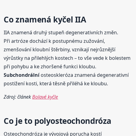
Co znamená kyčel IIA
IIA znamená druhý stupeň degenerativních změn.
Při artróze dochází k postupnému zužování,
zmenšování kloubní štěrbiny, vznikají nejrůznější
výrůstky na přilehlých kostech – to vše vede k bolestem
při pohybu a ke zhoršené funkci kloubu.
Subchondrální
osteoskleróza znamená degenerativní
postižení kosti, která těsně přiléhá ke kloubu.
Zdroj: článek
Bolavé kyčle
Co je to polyosteochondróza
Osteochondróza je vývojová porucha kostí