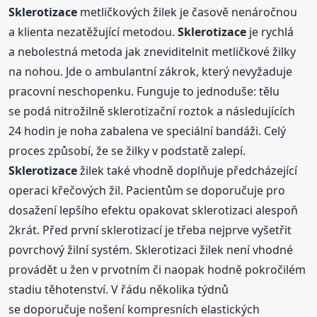
Sklerotizace
metličkových žilek je časově nenáročnou
a klienta nezatěžující metodou.
Sklerotizace
je rychlá
a nebolestná metoda jak zneviditelnit metličkové žilky
na nohou. Jde o ambulantní zákrok, který nevyžaduje
pracovní neschopenku. Funguje to jednoduše: tělu
se podá nitrožilně sklerotizační roztok a následujících
24 hodin je noha zabalena ve speciální bandáži. Celý
proces způsobí, že se žilky v podstatě zalepí.
Sklerotizace
žilek také vhodně doplňuje předcházející
operaci křečových žil. Pacientům se doporučuje pro
dosažení lepšího efektu opakovat sklerotizaci alespoň
2krát. Před první sklerotizací je třeba nejprve vyšetřit
povrchový žilní systém. Sklerotizaci žilek není vhodné
provádět u žen v prvotním či naopak hodně pokročilém
stadiu těhotenství. V řádu několika týdnů
se doporučuje nošení kompresních elastických