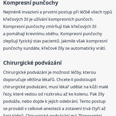
Kompresní punčochy
Nejméně invazivní a prvotní postup při léčbě všech typů
křečových žil je užívání kompresních punčoch.
Kompresní punčochy zmírňují tlak křečových žil
a pomáhají krevnímu oběhu. Kompresní punčochy
zlepšují fyzický stav pacientů. Jakmile však kompresní
punčochy sundáte, křečové žíly se automaticky vrátí.
Chirurgické podvázání
Chirurgické podvázání je možnost léčby, kterou
doporučuje většina lékařů. Chcete-li podstoupit
chirurgické podvázání, musí lékař udělat na kůži malé
řezy, které vedou od rozkroku až ke kolenu. Pak žíly
podváže, nebo dojde k jejich odebrání. Tento postup
se provádí v celkové anestezii a zotavení trvá čtyři až
šest týdnů. Chirurgické podvázání má 75procentní