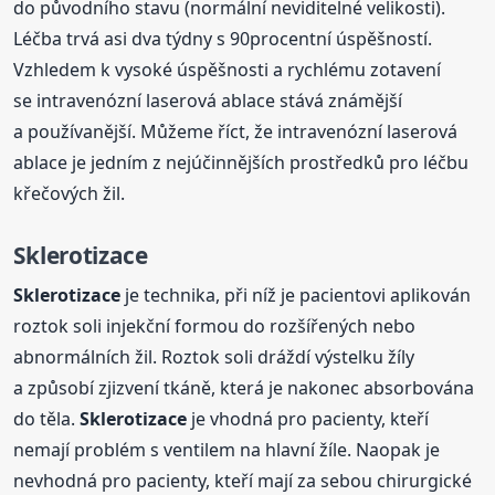
do původního stavu (normální neviditelné velikosti).
Léčba trvá asi dva týdny s 90procentní úspěšností.
Vzhledem k vysoké úspěšnosti a rychlému zotavení
se intravenózní laserová ablace stává známější
a používanější. Můžeme říct, že intravenózní laserová
ablace je jedním z nejúčinnějších prostředků pro léčbu
křečových žil.
Sklerotizace
Sklerotizace
je technika, při níž je pacientovi aplikován
roztok soli injekční formou do rozšířených nebo
abnormálních žil. Roztok soli dráždí výstelku žíly
a způsobí zjizvení tkáně, která je nakonec absorbována
do těla.
Sklerotizace
je vhodná pro pacienty, kteří
nemají problém s ventilem na hlavní žíle. Naopak je
nevhodná pro pacienty, kteří mají za sebou chirurgické