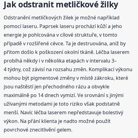
Jak odstranit metličkové žilky
Odstranění metličkových žilek je možné například
pomocí laseru. Paprsek laseru prochází kůží a jeho
energie je pohlcována v cílové struktuře, v tomto
případě v rozšířené cévce. Ta je destruována, aniž by
přitom došlo k poškození okolní tkáně. Léčba laserem
probíhá někdy i v několika etapách v intervalu 3–
4 týdny, což závisí na rozsahu změn. Komplikací výkonu
mohou být pigmentové změny v místě zákroku, které
jsou naštěstí jen přechodného rázu a obvykle
maximálně po 14 dnech vymizí. Ve srovnání s jinými
užívanými metodami je toto riziko však podstatně
menší. Navíc léčba laserem nepředstavuje bolestivý
výkon. Na přání klienta je nadto možné použít
povrchové znecitlivění gelem.