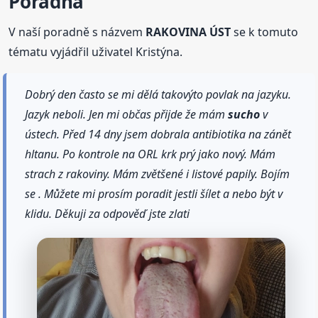
Poradna
V naší poradně s názvem
RAKOVINA ÚST
se k tomuto
tématu vyjádřil uživatel Kristýna.
Dobrý den často se mi dělá takovýto povlak na jazyku.
Jazyk neboli. Jen mi občas přijde že mám
sucho
v
ústech. Před 14 dny jsem dobrala antibiotika na zánět
hltanu. Po kontrole na ORL krk prý jako nový. Mám
strach z rakoviny. Mám zvětšené i listové papily. Bojím
se . Můžete mi prosím poradit jestli šílet a nebo být v
klidu. Děkuji za odpověď jste zlati