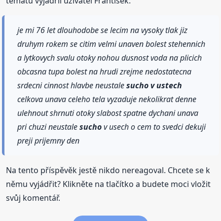
tématu vyjádřil uživatel Frantisek.
je mi 76 let dlouhodobe se lecim na vysoky tlak jiz
druhym rokem se citim velmi unaven bolest stehennich
a lytkovych svalu otoky nohou dusnost voda na plicich
obcasna tupa bolest na hrudi zrejme nedostatecna
srdecni cinnost hlavbe neustale
sucho
v ustech
celkova unava celeho tela vyzaduje nekolikrat denne
ulehnout shrnuti otoky slabost spatne dychani unava
pri chuzi neustale
sucho
v usech o cem to svedci dekuji
preji prijemny den
Na tento příspěvěk jestě nikdo nereagoval. Chcete se k
němu vyjádřit? Klikněte na tlačítko a budete moci vložit
svůj komentář.