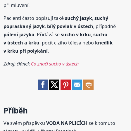
při mluvení.
Pacienti často popisují také
suchý jazyk
,
suchý
popraskaný jazyk
,
bílý povlak v ústech
, případně
pálení jazyka
. Přidává se
sucho
v krku
,
sucho
v ústech a krku
, pocit cizího tělesa nebo
knedlík
v krku při polykání
.
Zdroj: článek
Co značí sucho v ústech
Příběh
Ve svém příspěvku
VODA NA PLICÍCH
se k tomuto