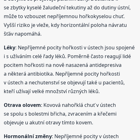
se zbytky kyselé žaludeční tekutiny až do dutiny ústní,
může to vzbouzet nepříjemnou hořkokyselou chuť.
Vyšší riziko je vleže, kdy horizontální poloha návratu
šťáv napomáhá.
Léky
: Nepříjemné pocity hořkosti v ústech jsou spojené
i s užíváním celé řady léků. Poměrně často reagují lidé
pocitem hořkosti na nově nasazená antidepresiva
a některá antibiotika. Nepříjemné pocity hořkosti
v ústech a nechutenství se objevují také u pacientů,
kteří užívají velké množství různých léků.
Otrava olovem
: Kovová nahořklá chuť v ústech
se spolu s bolestmi břicha, zvracením a křečemi
objevuje u akutní otravy tímto kovem.
Hormonální změny
: Nepříjemné pocity v ústech