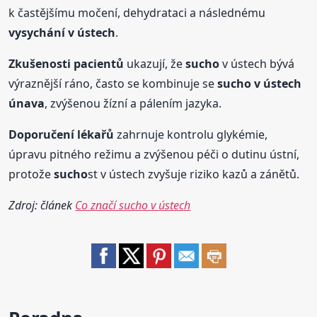
k častějšímu močení, dehydrataci a následnému
vysychání v ústech
.
Zkušenosti pacientů
ukazují, že
sucho
v ústech bývá
výraznější ráno, často se kombinuje se
sucho
v ústech
únava
, zvýšenou žízní a pálením jazyka.
Doporučení lékařů
zahrnuje kontrolu glykémie,
úpravu pitného režimu a zvýšenou péči o dutinu ústní,
protože
sucho
st v ústech zvyšuje riziko kazů a zánětů.
Zdroj: článek
Co značí sucho v ústech