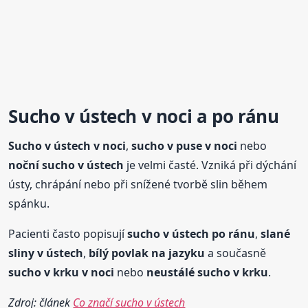
Sucho
v ústech v noci a po ránu
Sucho
v ústech v noci
,
sucho
v puse v noci
nebo
noční
sucho
v ústech
je velmi časté. Vzniká při dýchání
ústy, chrápání nebo při snížené tvorbě slin během
spánku.
Pacienti často popisují
sucho
v ústech po ránu
,
slané
sliny v ústech
,
bílý povlak na jazyku
a současně
sucho
v krku v noci
nebo
neustálé
sucho
v krku
.
Zdroj: článek
Co značí sucho v ústech