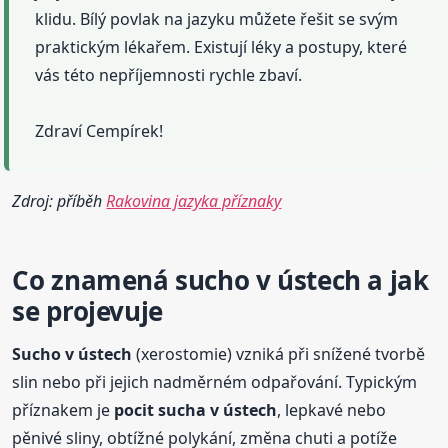
klidu. Bílý povlak na jazyku můžete řešit se svým
praktickým lékařem. Existují léky a postupy, které
vás této nepříjemnosti rychle zbaví.
Zdraví Cempírek!
Zdroj: příběh
Rakovina jazyka příznaky
Co znamená
sucho
v ústech a jak
se projevuje
Sucho
v ústech
(xerostomie) vzniká při snížené tvorbě
slin nebo při jejich nadměrném odpařování. Typickým
příznakem je
pocit sucha v ústech
, lepkavé nebo
pěnivé sliny, obtížné polykání, změna chuti a potíže