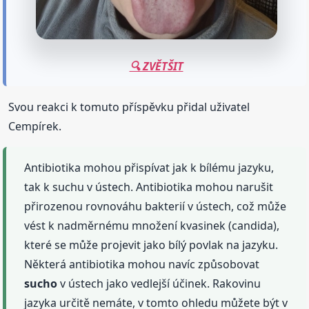
🔍 ZVĚTŠIT
Svou reakci k tomuto příspěvku přidal uživatel
Cempírek.
Antibiotika mohou přispívat jak k bílému jazyku,
tak k suchu v ústech. Antibiotika mohou narušit
přirozenou rovnováhu bakterií v ústech, což může
vést k nadměrnému množení kvasinek (candida),
které se může projevit jako bílý povlak na jazyku.
Některá antibiotika mohou navíc způsobovat
sucho
v ústech jako vedlejší účinek. Rakovinu
jazyka určitě nemáte, v tomto ohledu můžete být v