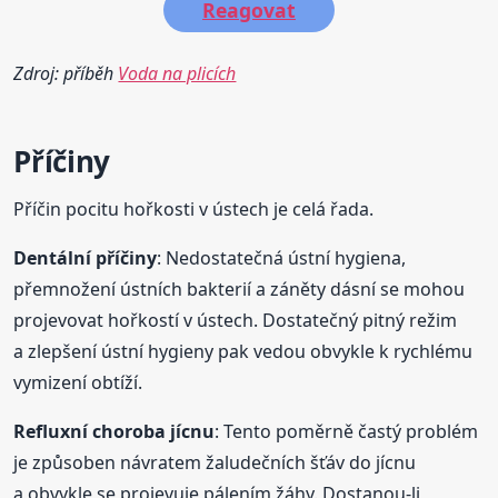
Reagovat
Zdroj: příběh
Voda na plicích
Příčiny
Příčin pocitu hořkosti v ústech je celá řada.
Dentální příčiny
: Nedostatečná ústní hygiena,
přemnožení ústních bakterií a záněty dásní se mohou
projevovat hořkostí v ústech. Dostatečný pitný režim
a zlepšení ústní hygieny pak vedou obvykle k rychlému
vymizení obtíží.
Refluxní choroba jícnu
: Tento poměrně častý problém
je způsoben návratem žaludečních šťáv do jícnu
a obvykle se projevuje pálením žáhy. Dostanou-li