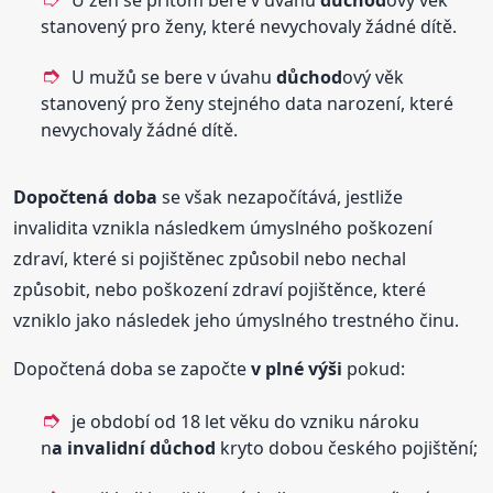
U žen se přitom bere v úvahu
důchod
ový věk
stanovený pro ženy, které nevychovaly žádné dítě.
U mužů se bere v úvahu
důchod
ový věk
stanovený pro ženy stejného data narození, které
nevychovaly žádné dítě.
Dopočtená doba
se však nezapočítává, jestliže
invalidita vznikla následkem úmyslného poškození
zdraví, které si pojištěnec způsobil nebo nechal
způsobit, nebo poškození zdraví pojištěnce, které
vzniklo jako následek jeho úmyslného trestného činu.
Dopočtená doba se započte
v plné výši
pokud:
je období od 18 let věku do vzniku nároku
n
a invalidní
důchod
kryto dobou českého pojištění;