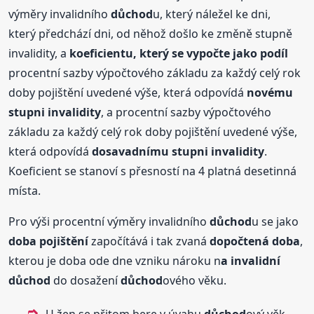
výměry invalidního
důchod
u, který náležel ke dni,
který předchází dni, od něhož došlo ke změně stupně
invalidity, a
koeficientu, který se vypočte jako podíl
procentní sazby výpočtového základu za každý celý rok
doby pojištění uvedené výše, která odpovídá
novému
stupni invalidity
, a procentní sazby výpočtového
základu za každý celý rok doby pojištění uvedené výše,
která odpovídá
dosavadnímu stupni invalidity
.
Koeficient se stanoví s přesností na 4 platná desetinná
místa.
Pro výši procentní výměry invalidního
důchod
u se jako
doba pojištění
započítává i tak zvaná
dopočtená doba
,
kterou je doba ode dne vzniku nároku n
a invalidní
důchod
do dosažení
důchod
ového věku.