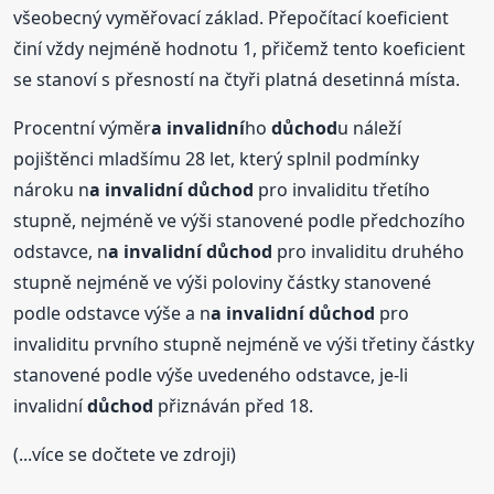
všeobecný vyměřovací základ. Přepočítací koeficient
činí vždy nejméně hodnotu 1, přičemž tento koeficient
se stanoví s přesností na čtyři platná desetinná místa.
Procentní výměr
a invalidní
ho
důchod
u náleží
pojištěnci mladšímu 28 let, který splnil podmínky
nároku n
a invalidní
důchod
pro invaliditu třetího
stupně, nejméně ve výši stanovené podle předchozího
odstavce, n
a invalidní
důchod
pro invaliditu druhého
stupně nejméně ve výši poloviny částky stanovené
podle odstavce výše a n
a invalidní
důchod
pro
invaliditu prvního stupně nejméně ve výši třetiny částky
stanovené podle výše uvedeného odstavce, je-li
invalidní
důchod
přiznáván před 18.
(...více se dočtete ve zdroji)