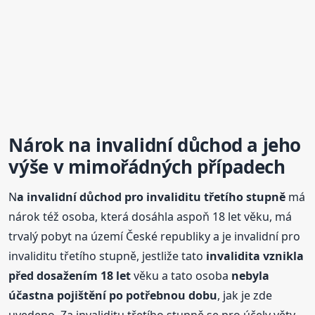
Nárok n
a invalidní
důchod
a jeho
výše v mimořádných případech
N
a invalidní
důchod
pro invaliditu třetího stupně
má
nárok též osoba, která dosáhla aspoň 18 let věku, má
trvalý pobyt na území České republiky a je invalidní pro
invaliditu třetího stupně, jestliže tato
invalidita vznikla
před dosažením 18 let
věku a tato osoba
nebyla
účastna pojištění po potřebnou dobu
, jak je zde