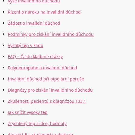
Výše invalidního důchodu
Řízení o nároku na invalidní důchod
Žádost o invalidní důchod
Podmínky pro získání invalidního důchodu
Vysoký tep v klidu
FAQ – Často kladené otázky
Polyneuropatie a invalidní důchod
Invalidní důchod při bipolární poruše
Diagnózy pro získání invalidního důchodu
Zkušenosti pacientů s diagnózou F33.1
Jak snížit vysoký tep
Zrychlený tep srdce, hodnoty
Alpicort F – zkušenosti a diskuze