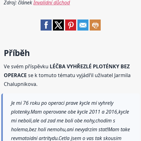
Zdroj: článek
Invalidní důchod
Příběh
Ve svém příspěvku
LÉČBA VYHŘEZLÉ PLOTÉNKY BEZ
OPERACE
se k tomuto tématu vyjádřil uživatel Jarmila
Chalupnikova.
Je mi 76 roku po operaci prave kycle mi vyhrely
plotenky.Mam operovane obe kycle 2011 a 2016,kycle
mi neboli,ale od zad me boli obe nohy,chodim s
holema,bez holi nemohu,ani nevydrzim stat!Mam take
revmatoidni artritydu.Cetla jsem o vas tak skousim