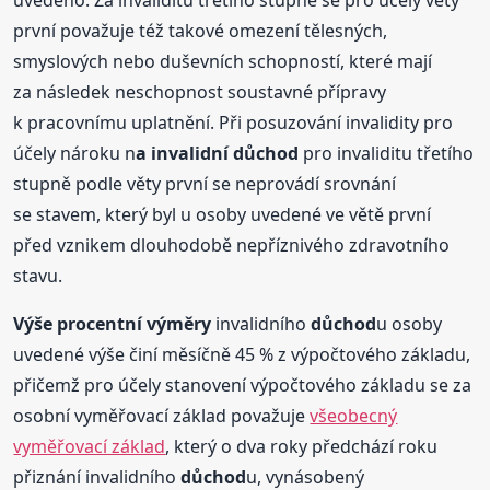
uvedeno. Za invaliditu třetího stupně se pro účely věty
první považuje též takové omezení tělesných,
smyslových nebo duševních schopností, které mají
za následek neschopnost soustavné přípravy
k pracovnímu uplatnění. Při posuzování invalidity pro
účely nároku n
a invalidní
důchod
pro invaliditu třetího
stupně podle věty první se neprovádí srovnání
se stavem, který byl u osoby uvedené ve větě první
před vznikem dlouhodobě nepříznivého zdravotního
stavu.
Výše procentní výměry
invalidního
důchod
u osoby
uvedené výše činí měsíčně 45 % z výpočtového základu,
přičemž pro účely stanovení výpočtového základu se za
osobní vyměřovací základ považuje
všeobecný
vyměřovací základ
, který o dva roky předchází roku
přiznání invalidního
důchod
u, vynásobený