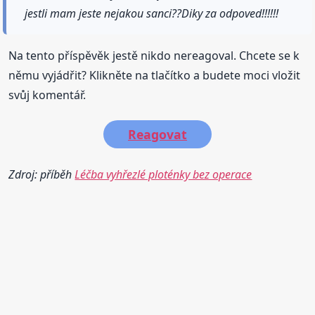
jestli mam jeste nejakou sanci??Diky za odpoved!!!!!!
Na tento příspěvěk jestě nikdo nereagoval. Chcete se k
němu vyjádřit? Klikněte na tlačítko a budete moci vložit
svůj komentář.
Reagovat
Zdroj: příběh
Léčba vyhřezlé ploténky bez operace