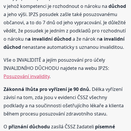
v jehož kompetenci je rozhodnout o nároku na
důchod
a jeho výši. IPZS posudek zašle také posuzovanému
občanovi, a to do 7 dnů od jeho vypracování. Je důležité
vědět, že posudek je jedním z podkladů pro rozhodnutí
o nároku n
a invalidní
důchod
a že nárok n
a invalidní
důchod
nenastane automaticky s uznanou invaliditou.
Vše o INVALIDITĚ a jejím posuzování pro účely
INVALIDNÍHO DŮCHODU najdete na webu IPZS:
Posuzování invalidity
.
Zákonná lhůta pro vyřízení je 90 dnů.
Délka vyřízení
závisí na tom, zda jsou v evidenci ČSSZ všechny
podklady a na součinnosti ošetřujícího lékaře a klienta
během procesu posuzování zdravotního stavu.
O
přiznání
důchod
u
zasílá ČSSZ žadateli
písemné