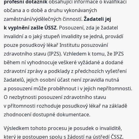
profesní dotazník
obsahující informace o kvalifikaci
občana a o době a druhu vykonávaných
zaměstnání/výdělečných činností.
Žadateli jej
k vyplnění zašle ÚSSZ
. Posouzení, zda je žadatel
invalidní a o jaký stupeň invalidity se jedná, provádí
pouze posudkový lékař Institutu posuzování
zdravotního stavu (IPZS). Vzhledem k tomu, že IPZS
během ní vyhodnocuje veškeré vyžádané a dodané
zdravotní zprávy a podklady z předchozích vyšetření
žadatelů, jejich osobní účast není zpravidla nutná
a posouzení může proběhnout i v jejich nepřítomnosti.
O nezbytnosti posouzení zdravotního stavu
v přítomnosti rozhoduje posudkový lékař na základě
zhodnocení dostupné dokumentace.
Výsledkem tohoto procesu je posudek o invaliditě,
který je postoupen spolu s žádostí na ústředí ČSSZ,