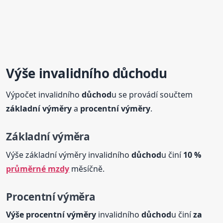
Výše invalidního
důchod
u
Výpočet invalidního
důchod
u se provádí součtem
základní výměry
a
procentní výměry
.
Základní výměra
Výše základní výměry invalidního
důchod
u činí
10 %
průměrné mzdy
měsíčně.
Procentní výměra
Výše procentní výměry
invalidního
důchod
u činí
za