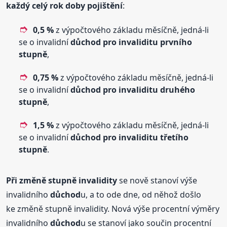
každý celý rok doby pojištění
:
0,5 %
z výpočtového základu měsíčně, jedná-li
se o invalidní
důchod
pro invaliditu prvního
stupně
,
0,75 %
z výpočtového základu měsíčně, jedná-li
se o invalidní
důchod
pro invaliditu druhého
stupně
,
1,5 %
z výpočtového základu měsíčně, jedná-li
se o invalidní
důchod
pro invaliditu třetího
stupně
.
Při změně stupně invalidity
se nově stanoví výše
invalidního
důchod
u, a to ode dne, od něhož došlo
ke změně stupně invalidity. Nová výše procentní výměry
invalidního
důchod
u se stanoví jako součin procentní