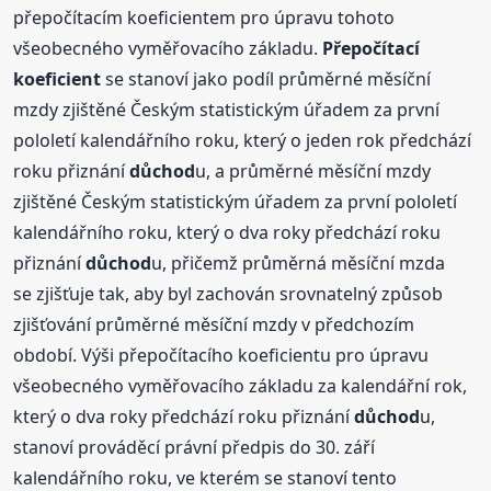
přepočítacím koeficientem pro úpravu tohoto
všeobecného vyměřovacího základu.
Přepočítací
koeficient
se stanoví jako podíl průměrné měsíční
mzdy zjištěné Českým statistickým úřadem za první
pololetí kalendářního roku, který o jeden rok předchází
roku přiznání
důchod
u, a průměrné měsíční mzdy
zjištěné Českým statistickým úřadem za první pololetí
kalendářního roku, který o dva roky předchází roku
přiznání
důchod
u, přičemž průměrná měsíční mzda
se zjišťuje tak, aby byl zachován srovnatelný způsob
zjišťování průměrné měsíční mzdy v předchozím
období. Výši přepočítacího koeficientu pro úpravu
všeobecného vyměřovacího základu za kalendářní rok,
který o dva roky předchází roku přiznání
důchod
u,
stanoví prováděcí právní předpis do 30. září
kalendářního roku, ve kterém se stanoví tento