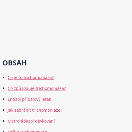
OBSAH
Co je to trichomoniáza?
Co způsobuje trichomoniáza?
Entizol příbalový leták
Jak zabránit trichomoniáze?
Metronidazol dávkování
Léčba trichomoniázy