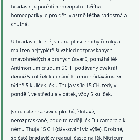
bradavic je použití homeopatik.
Léčba
homeopatiky je pro děti vlastně
léčba
radostná a
chutná.
U bradavic, které jsou na plosce nohy či ruky a
mají ten nejtypičtější vzhled rozpraskaných
tmavohnědých a drsných útvarů, pomáhá lék
Antimonium crudum 5CH , podávaný dvakrát
denně 5 kuliček k cucání. K tomu přidáváme 3x
týdně 5 kuliček léku Thuja v síle 15 CH. tedy v
pondělí, ve středu a v pátek, vždy 5 kuliček.
Jsou-li ale bradavice ploché, žlutavé,
nerozpraskané, podejte raději lék Dulcamara a k
němu Thuja 15 CH (dávkování viz výše). Drobné,
špičaté bradavičky reagují často na lék Nitricum