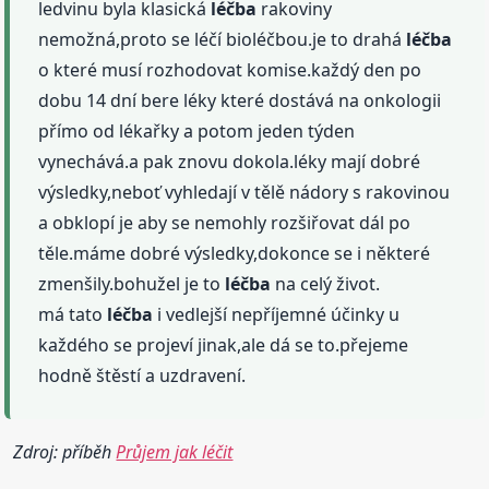
ledvinu byla klasická
léčba
rakoviny
nemožná,proto se léčí bioléčbou.je to drahá
léčba
o které musí rozhodovat komise.každý den po
dobu 14 dní bere léky které dostává na onkologii
přímo od lékařky a potom jeden týden
vynechává.a pak znovu dokola.léky mají dobré
výsledky,neboť vyhledají v tělě nádory s rakovinou
a obklopí je aby se nemohly rozšiřovat dál po
těle.máme dobré výsledky,dokonce se i některé
zmenšily.bohužel je to
léčba
na celý život.
má tato
léčba
i vedlejší nepříjemné účinky u
každého se projeví jinak,ale dá se to.přejeme
hodně štěstí a uzdravení.
Zdroj: příběh
Průjem jak léčit