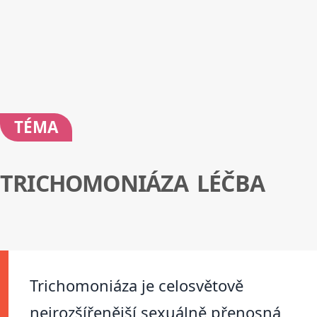
TÉMA
TRICHOMONIÁZA LÉČBA
Trichomoniáza je celosvětově
nejrozšířenější sexuálně přenosná