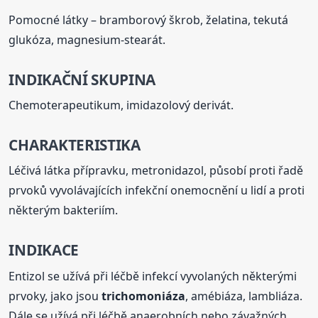
Pomocné látky – bramborový škrob, želatina, tekutá
glukóza, magnesium-stearát.
INDIKAČNÍ SKUPINA
Chemoterapeutikum, imidazolový derivát.
CHARAKTERISTIKA
Léčivá látka přípravku, metronidazol, působí proti řadě
prvoků vyvolávajících infekční onemocnění u lidí a proti
některým bakteriím.
INDIKACE
Entizol se užívá při léčbě infekcí vyvolaných některými
prvoky, jako jsou
trichomoniáza
, amébiáza, lambliáza.
Dále se užívá při léčbě anaerobních nebo závažných