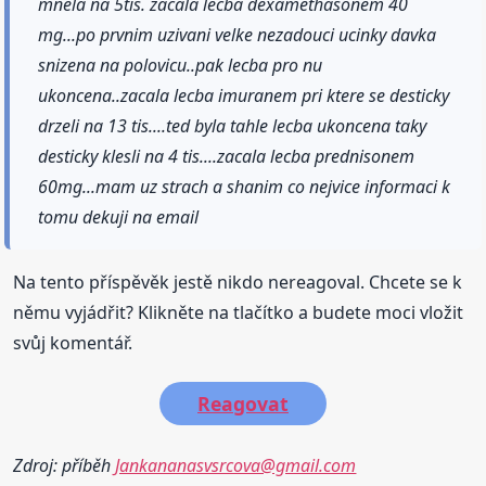
mnela na 5tis. zacala lecba dexamethasonem 40
mg...po prvnim uzivani velke nezadouci ucinky davka
snizena na polovicu..pak lecba pro nu
ukoncena..zacala lecba imuranem pri ktere se desticky
drzeli na 13 tis....ted byla tahle lecba ukoncena taky
desticky klesli na 4 tis....zacala lecba prednisonem
60mg...mam uz strach a shanim co nejvice informaci k
tomu dekuji na email
Na tento příspěvěk jestě nikdo nereagoval. Chcete se k
němu vyjádřit? Klikněte na tlačítko a budete moci vložit
svůj komentář.
Reagovat
Zdroj: příběh
Jankananasvsrcova@gmail.com