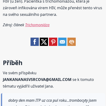
HIV (u žen). Pacientka s trichomoniázou, která je
zároveň infikována virem HIV, může přenést tento virus
na svého sexuálního partnera.
Zdroj: článek
Trichomoniáza
Příběh
Ve svém příspěvku
JANKANANASVSRCOVA@GMAIL.COM
se k tomuto
tématu vyjádřil uživatel Jana.
dobry den mam ITP uz cca pul roku...trombocyty jsem