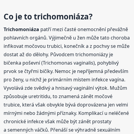
Co je to
trichomoniáza
?
Trichomoniáza
patří mezi časté onemocnění převážně
pohlavních orgánů. Výjimečně u žen může tato choroba
infikovat močovou trubici, konečník a z pochvy se může
dostat až do dělohy. Původcem trichomoniázy je
bičenka poševní (Trichomonas vaginalis), pohyblivý
prvok se čtyřmi bičíky. Nemoc je nepříjemná především
pro ženy, u nichž je primárním místem infekce vagína.
Vyvolává zde svědivý a hnisavý vaginální výtok. Mužům
způsobuje uretritidu, to znamená zánět močové
trubice, která však obvykle bývá doprovázena jen velmi
mírnými nebo žádnými příznaky. Komplikací u neléčené
chronické infekce však může být zánět prostaty
a semenných váčků. Přenáší se výhradně sexuálním