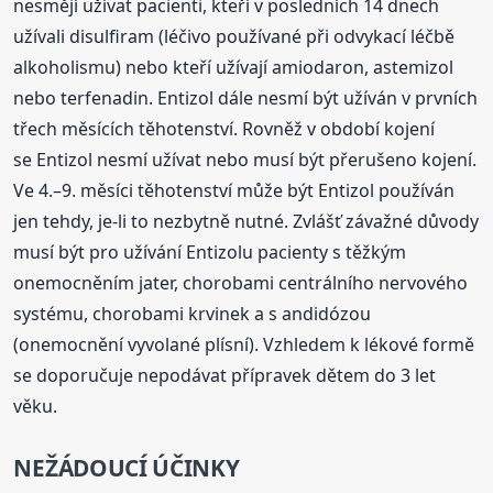
nesmějí užívat pacienti, kteří v posledních 14 dnech
užívali disulfiram (léčivo používané při odvykací léčbě
alkoholismu) nebo kteří užívají amiodaron, astemizol
nebo terfenadin. Entizol dále nesmí být užíván v prvních
třech měsících těhotenství. Rovněž v období kojení
se Entizol nesmí užívat nebo musí být přerušeno kojení.
Ve 4.–9. měsíci těhotenství může být Entizol používán
jen tehdy, je-li to nezbytně nutné. Zvlášť závažné důvody
musí být pro užívání Entizolu pacienty s těžkým
onemocněním jater, chorobami centrálního nervového
systému, chorobami krvinek a s andidózou
(onemocnění vyvolané plísní). Vzhledem k lékové formě
se doporučuje nepodávat přípravek dětem do 3 let
věku.
NEŽÁDOUCÍ ÚČINKY