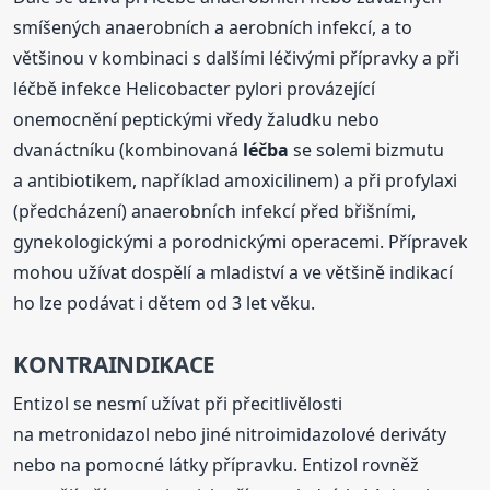
smíšených anaerobních a aerobních infekcí, a to
většinou v kombinaci s dalšími léčivými přípravky a při
léčbě infekce Helicobacter pylori provázející
onemocnění peptickými vředy žaludku nebo
dvanáctníku (kombinovaná
léčba
se solemi bizmutu
a antibiotikem, například amoxicilinem) a při profylaxi
(předcházení) anaerobních infekcí před břišními,
gynekologickými a porodnickými operacemi. Přípravek
mohou užívat dospělí a mladiství a ve většině indikací
ho lze podávat i dětem od 3 let věku.
KONTRAINDIKACE
Entizol se nesmí užívat při přecitlivělosti
na metronidazol nebo jiné nitroimidazolové deriváty
nebo na pomocné látky přípravku. Entizol rovněž