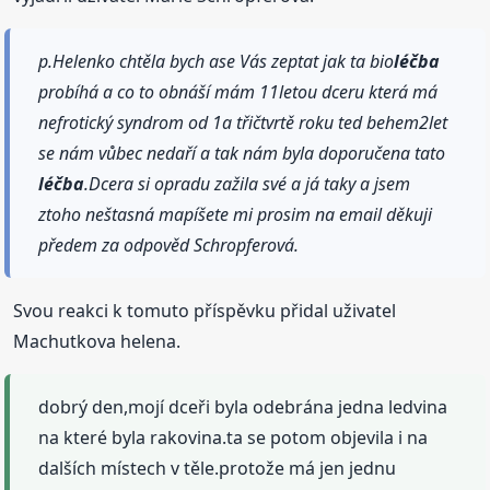
p.Helenko chtěla bych ase Vás zeptat jak ta bio
léčba
probíhá a co to obnáší mám 11letou dceru která má
nefrotický syndrom od 1a třičtvrtě roku ted behem2let
se nám vůbec nedaří a tak nám byla doporučena tato
léčba
.Dcera si opradu zažila své a já taky a jsem
ztoho neštasná mapíšete mi prosim na email děkuji
předem za odpověd Schropferová.
Svou reakci k tomuto příspěvku přidal uživatel
Machutkova helena.
dobrý den,mojí dceři byla odebrána jedna ledvina
na které byla rakovina.ta se potom objevila i na
dalších místech v těle.protože má jen jednu