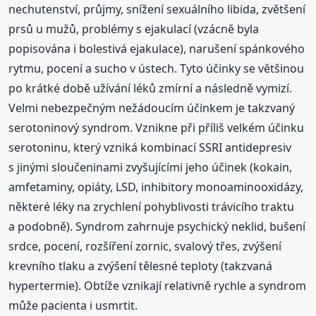
nechutenství, průjmy, snížení sexuálního libida, zvětšení
prsů u mužů, problémy s ejakulací (vzácně byla
popisována i bolestivá ejakulace), narušení spánkového
rytmu, pocení a sucho v ústech. Tyto účinky se většinou
po krátké době užívání léků zmírní a následně vymizí.
Velmi nebezpečným nežádoucím účinkem je takzvaný
serotoninový syndrom. Vznikne při příliš velkém účinku
serotoninu, který vzniká kombinací SSRI antidepresiv
s jinými sloučeninami zvyšujícími jeho účinek (kokain,
amfetaminy, opiáty, LSD, inhibitory monoaminooxidázy,
některé léky na zrychlení pohyblivosti trávicího traktu
a podobně). Syndrom zahrnuje psychický neklid, bušení
srdce, pocení, rozšíření zornic, svalový třes, zvýšení
krevního tlaku a zvýšení tělesné teploty (takzvaná
hypertermie). Obtíže vznikají relativně rychle a syndrom
může pacienta i usmrtit.