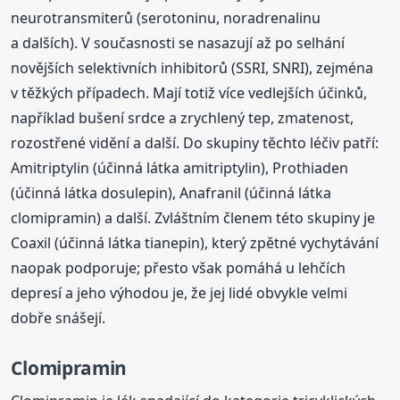
neurotransmiterů (serotoninu, noradrenalinu
a dalších). V současnosti se nasazují až po selhání
novějších selektivních inhibitorů (SSRI, SNRI), zejména
v těžkých případech. Mají totiž více vedlejších účinků,
například bušení srdce a zrychlený tep, zmatenost,
rozostřené vidění a další. Do skupiny těchto léčiv patří:
Amitriptylin (účinná látka amitriptylin), Prothiaden
(účinná látka dosulepin), Anafranil (účinná látka
clomipramin) a další. Zvláštním členem této skupiny je
Coaxil (účinná látka tianepin), který zpětné vychytávání
naopak podporuje; přesto však pomáhá u lehčích
depresí a jeho výhodou je, že jej lidé obvykle velmi
dobře snášejí.
Clomipramin