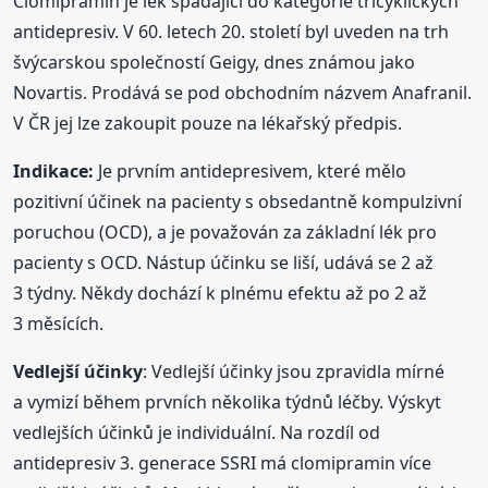
Clomipramin je lék spadající do kategorie tricyklických
antidepresiv. V 60. letech 20. století byl uveden na trh
švýcarskou společností Geigy, dnes známou jako
Novartis. Prodává se pod obchodním názvem Anafranil.
V ČR jej lze zakoupit pouze na lékařský předpis.
Indikace:
Je prvním antidepresivem, které mělo
pozitivní účinek na pacienty s obsedantně kompulzivní
poruchou (OCD), a je považován za základní lék pro
pacienty s OCD. Nástup účinku se liší, udává se 2 až
3 týdny. Někdy dochází k plnému efektu až po 2 až
3 měsících.
Vedlejší účinky
: Vedlejší účinky jsou zpravidla mírné
a vymizí během prvních několika týdnů léčby. Výskyt
vedlejších účinků je individuální. Na rozdíl od
antidepresiv 3. generace SSRI má clomipramin více