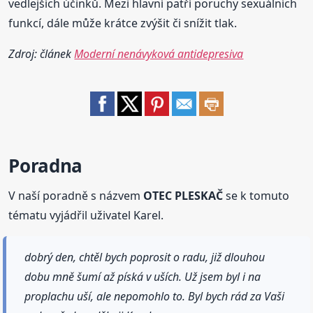
vedlejších účinků. Mezi hlavní patří poruchy sexuálních
funkcí, dále může krátce zvýšit či snížit tlak.
Zdroj: článek
Moderní nenávyková antidepresiva
Poradna
V naší poradně s názvem
OTEC PLESKAČ
se k tomuto
tématu vyjádřil uživatel Karel.
dobrý den, chtěl bych poprosit o radu, již dlouhou
dobu mně šumí až píská v uších. Už jsem byl i na
proplachu uší, ale nepomohlo to. Byl bych rád za Vaši