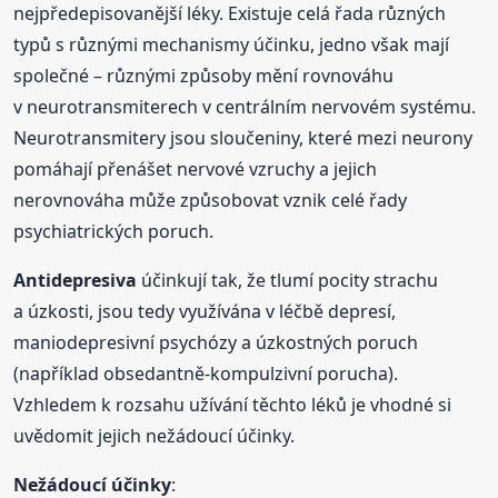
nejpředepisovanější léky. Existuje celá řada různých
typů s různými mechanismy účinku, jedno však mají
společné – různými způsoby mění rovnováhu
v neurotransmiterech v centrálním nervovém systému.
Neurotransmitery jsou sloučeniny, které mezi neurony
pomáhají přenášet nervové vzruchy a jejich
nerovnováha může způsobovat vznik celé řady
psychiatrických poruch.
Antidepresiva
účinkují tak, že tlumí pocity strachu
a úzkosti, jsou tedy využívána v léčbě depresí,
maniodepresivní psychózy a úzkostných poruch
(například obsedantně-kompulzivní porucha).
Vzhledem k rozsahu užívání těchto léků je vhodné si
uvědomit jejich nežádoucí účinky.
Nežádoucí účinky
: