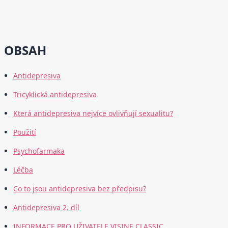
OBSAH
Antidepresiva
Tricyklická antidepresiva
Která antidepresiva nejvíce ovlivňují sexualitu?
Použití
Psychofarmaka
Léčba
Co to jsou antidepresiva bez předpisu?
Antidepresiva 2. díl
INFORMACE PRO UŽIVATELE VISINE CLASSIC