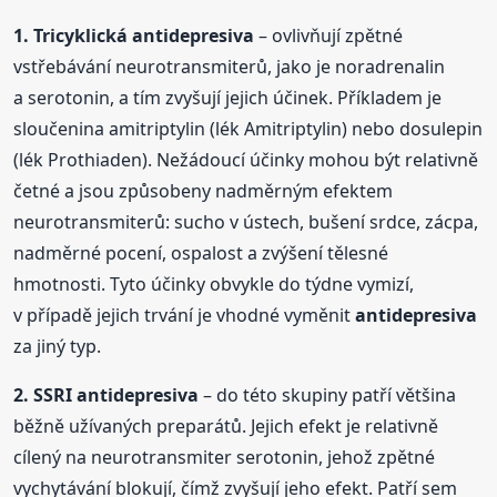
1.
Tricyklická
antidepresiva
– ovlivňují zpětné
vstřebávání neurotransmiterů, jako je noradrenalin
a serotonin, a tím zvyšují jejich účinek. Příkladem je
sloučenina amitriptylin (lék Amitriptylin) nebo dosulepin
(lék Prothiaden). Nežádoucí účinky mohou být relativně
četné a jsou způsobeny nadměrným efektem
neurotransmiterů: sucho v ústech, bušení srdce, zácpa,
nadměrné pocení, ospalost a zvýšení tělesné
hmotnosti. Tyto účinky obvykle do týdne vymizí,
v případě jejich trvání je vhodné vyměnit
antidepresiva
za jiný typ.
2. SSRI
antidepresiva
– do této skupiny patří většina
běžně užívaných preparátů. Jejich efekt je relativně
cílený na neurotransmiter serotonin, jehož zpětné
vychytávání blokují, čímž zvyšují jeho efekt. Patří sem