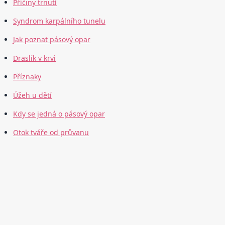
Příčiny trnutí
Syndrom karpálního tunelu
Jak poznat pásový opar
Draslík v krvi
Příznaky
Úžeh u dětí
Kdy se jedná o pásový opar
Otok tváře od průvanu