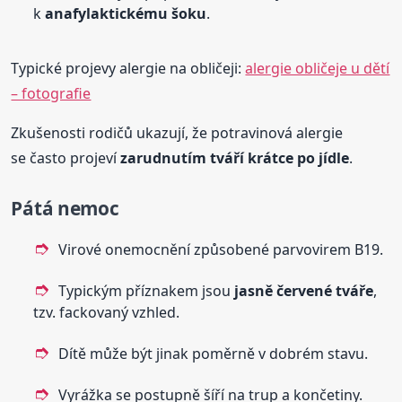
k
anafylaktickému šoku
.
Typické projevy alergie na obličeji:
alergie obličeje u dětí
– fotografie
Zkušenosti rodičů ukazují, že potravinová alergie
se často projeví
zarudnutím tváří krátce po jídle
.
Pátá nemoc
Virové onemocnění způsobené parvovirem B19.
Typickým příznakem jsou
jasně červené
tváře
,
tzv. fackovaný vzhled.
Dítě může být jinak poměrně v dobrém stavu.
Vyrážka se postupně šíří na trup a končetiny.