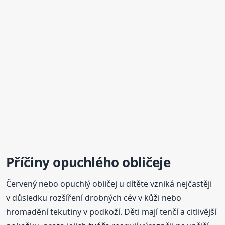
Příčiny opuchlého obličeje
Červený nebo opuchlý obličej u dítěte vzniká nejčastěji
v důsledku rozšíření drobných cév v kůži nebo
hromadění tekutiny v podkoží. Děti mají tenčí a citlivější