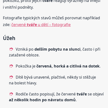
pokožku, proto jejich
tváře
reagují výrazněji na vnější
i vnitřní podněty.
Fotografie typických stavů můžeš porovnat například
zde:
červené
tváře
u dětí – fotografie
Úžeh
Vzniká po
delším pobytu na slunci
, často i při
zatažené obloze.
Pokožka je
červená, horká a citlivá na dotek
.
Dítě bývá unavené, plačtivé, někdy si stěžuje
na bolest hlavy.
Rodiče často popisují, že červené
tváře
se objeví
až několik hodin po návratu domů
.