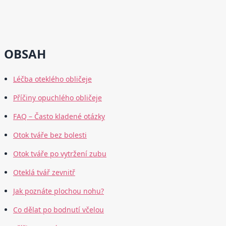
OBSAH
Léčba oteklého obličeje
Příčiny opuchlého obličeje
FAQ – Často kladené otázky
Otok tváře bez bolesti
Otok tváře po vytržení zubu
Oteklá tvář zevnitř
Jak poznáte plochou nohu?
Co dělat po bodnutí včelou