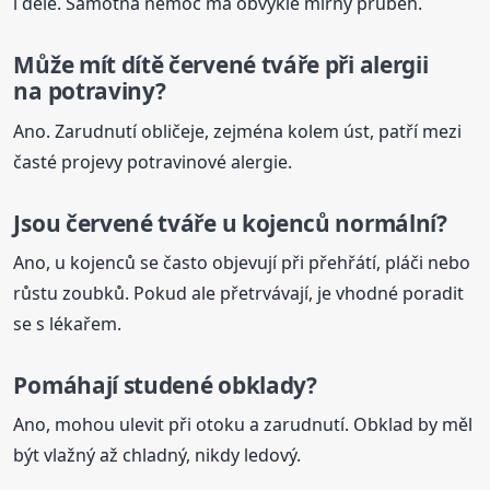
i déle. Samotná nemoc má obvykle mírný průběh.
Může mít dítě červené
tváře
při alergii
na potraviny?
Ano. Zarudnutí obličeje, zejména kolem úst, patří mezi
časté projevy potravinové alergie.
Jsou červené
tváře
u kojenců normální?
Ano, u kojenců se často objevují při přehřátí, pláči nebo
růstu zoubků. Pokud ale přetrvávají, je vhodné poradit
se s lékařem.
Pomáhají studené obklady?
Ano, mohou ulevit při otoku a zarudnutí. Obklad by měl
být vlažný až chladný, nikdy ledový.