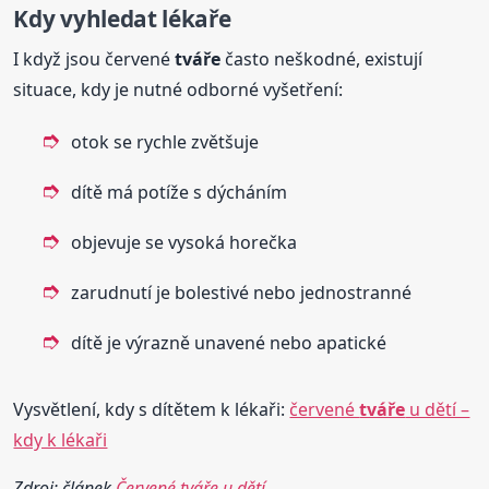
Kdy vyhledat lékaře
I když jsou červené
tváře
často neškodné, existují
situace, kdy je nutné odborné vyšetření:
otok se rychle zvětšuje
dítě má potíže s dýcháním
objevuje se vysoká horečka
zarudnutí je bolestivé nebo jednostranné
dítě je výrazně unavené nebo apatické
Vysvětlení, kdy s dítětem k lékaři:
červené
tváře
u dětí –
kdy k lékaři
Zdroj: článek
Červené tváře u dětí