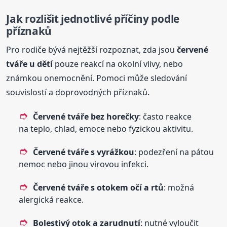
Jak rozlišit jednotlivé příčiny podle
příznaků
Pro rodiče bývá nejtěžší rozpoznat, zda jsou
červené
tváře
u dětí
pouze reakcí na okolní vlivy, nebo
známkou onemocnění. Pomoci může sledování
souvislostí a doprovodných příznaků.
Červené
tváře
bez horečky
: často reakce
na teplo, chlad, emoce nebo fyzickou aktivitu.
Červené
tváře
s vyrážkou
: podezření na pátou
nemoc nebo jinou virovou infekci.
Červené
tváře
s otokem očí a rtů
: možná
alergická reakce.
Bolestivý otok a zarudnutí
: nutné vyloučit