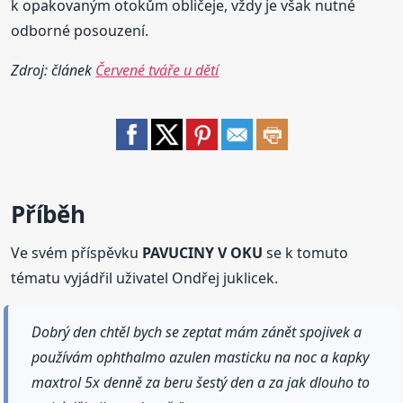
k opakovaným otokům obličeje, vždy je však nutné
odborné posouzení.
Zdroj: článek
Červené tváře u dětí
Příběh
Ve svém příspěvku
PAVUCINY V OKU
se k tomuto
tématu vyjádřil uživatel Ondřej juklicek.
Dobrý den chtěl bych se zeptat mám zánět spojivek a
používám ophthalmo azulen masticku na noc a kapky
maxtrol 5x denně za beru šestý den a za jak dlouho to