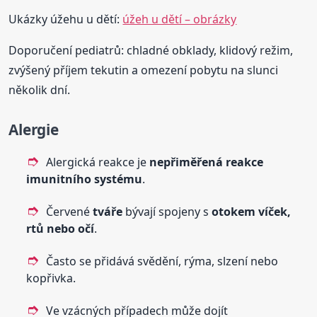
Ukázky úžehu u dětí:
úžeh u dětí – obrázky
Doporučení pediatrů: chladné obklady, klidový režim,
zvýšený příjem tekutin a omezení pobytu na slunci
několik dní.
Alergie
Alergická reakce je
nepřiměřená reakce
imunitního systému
.
Červené
tváře
bývají spojeny s
otokem víček,
rtů nebo očí
.
Často se přidává svědění, rýma, slzení nebo
kopřivka.
Ve vzácných případech může dojít