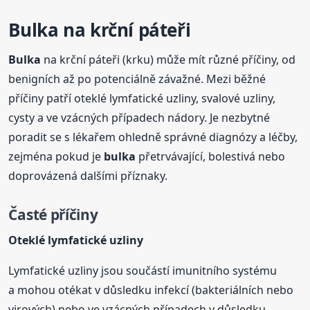
Bulka
na krční páteři
Bulka
na krční páteři (krku) může mít různé příčiny, od
benigních až po potenciálně závažné. Mezi běžné
příčiny patří oteklé lymfatické uzliny, svalové uzliny,
cysty a ve vzácných případech nádory. Je nezbytné
poradit se s lékařem ohledně správné diagnózy a léčby,
zejména pokud je
bulka
přetrvávající, bolestivá nebo
doprovázená dalšími příznaky.
Časté příčiny
Oteklé lymfatické uzliny
Lymfatické uzliny jsou součástí imunitního systému
a mohou otékat v důsledku infekcí (bakteriálních nebo
virových) nebo ve vzácných případech v důsledku