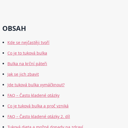
OBSAH
Kde se nejčastěji tvoří
Co je to tuková bulka
Bulka na krční páteři
Jak se jich zbavit
Jde tuková bulka vymáčknout?
FAQ – Často kladené otázky
Co je tuková bulka a proč vzniká
FAQ – Často kladené otázky 2. díl
Tuková dieta a možné dopady na zdraví