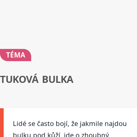
TÉMA
TUKOVÁ BULKA
Lidé se často bojí, že jakmile najdou
bulku pod kůží, jde o zhoubný