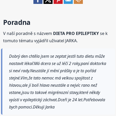
Poradna
V naší poradně s názvem
DIETA PRO EPILEPTIKY
se k
tomuto tématu vyjádřil uživatel JARKA.
Dobrý den chtěla jsem se zeptat jestli tuto dietu může
nastavit lékař.Má dcera se už léčí 2 roky,paní doktorka
si neví rady.Neustále jí mění prášky a je to pořád
stejné.Vím,že tato nemoc má velkou spojitost z
hlavou,ale jí bolí hlava neustále a nejvíc rano než
vstane,jsou to takové migrénozní stavy,které někdy
vyústi v epileptický záchvat.Dceři je 24 let.Potřebovala
bych pomoci.Děkuji Jarka