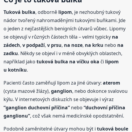
Tuková
bulka
, odborně
lipom
, je nezhoubný tukový
nádor tvořený nahromaděnými tukovými buňkami. Jde
o jeden z nejčastějších benigních útvarů vůbec. Lipomy
se objevují v různých částech těla – velmi typicky
na
zádech
,
v podpaží
,
v prsu
,
na noze
,
na krku
nebo
na
zadku
. Někdy se objeví i v méně obvyklých oblastech,
například jako
tuková
bulka
na víčku oka
či
lipom
u kotníku
.
Pacienti často zaměňují lipom za jiné útvary:
aterom
(cysta mazové žlázy),
ganglion
, nebo dokonce svalovou
kýlu. V internetových diskuzích se objevuje i výraz
“ganglion duchovní příčina”
nebo
“duchovní příčina
ganglionu”
, což však nemá medicínské opodstatnění.
Podobně zaměnitelné útvary mohou být i
tuková
boule