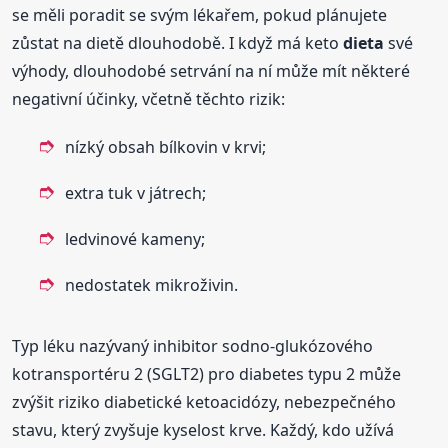
se měli poradit se svým lékařem, pokud plánujete
zůstat na dietě dlouhodobě. I když má keto
dieta
své
výhody, dlouhodobé setrvání na ní může mít některé
negativní účinky, včetně těchto rizik:
nízký obsah bílkovin v krvi;
extra tuk v játrech;
ledvinové kameny;
nedostatek mikroživin.
Typ léku nazývaný inhibitor sodno-glukózového
kotransportéru 2 (SGLT2) pro diabetes typu 2 může
zvýšit riziko diabetické ketoacidózy, nebezpečného
stavu, který zvyšuje kyselost krve. Každý, kdo užívá