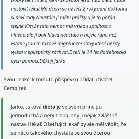
Dobrý den chtěla jsem se zeptat jestli tuto dietu může
nastavit lékař.Má dcera se už léčí 2 roky,paní doktorka
si neví rady.Neustále jí mění prášky a je to pořád
stejné.Vím,že tato nemoc má velkou spojitost z
hlavou,ale jí bolí hlava neustále a nejvíc rano než
vstane,jsou to takové migrénozní stavy,které někdy
vyústi v epileptický záchvat.Dceři je 24 let.Potřebovala
bych pomoci.Děkuji Jarka
Svou reakci k tomuto příspěvku přidal uživatel
Cempírek.
Jarko, tuková
dieta
je ve svém principu
jednoduchá a není třeba, aby ji nějak zvláštně
nastavil lékař. Ošetřující lékař by ale měl vědět, že
se něco takového chystáte se svou dcerou