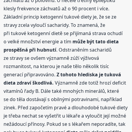
záchvatů až o polovinu. U necelé třetiny epileptiků
klesly frekvence záchvatů až o 90 procent i více.
Základní princip ketogenní tukové diety je, že se ze
stravy zcela vyloučí sacharidy. To znamená, že
při tukové ketogenní dietě se přijímaná strava ochudí
o velké množství energie a tím
může být tato
dieta
prospěšná při hubnutí
. Odstraněním sacharidů
ze stravy se ovšem významně zúží výživová
rozmanitost, na kterou je naše tělo několik tisíc
generací připravováno.
Z tohoto hlediska je tuková
dieta
zdraví škodlivá.
Významně zde totiž hrozí deficit
vitamínů řady B. Dále také mnohých minerálů, které
se do těla dostávají s obilnými potravinami, například
zinek. Před započetím pravé a dlouhodobé tukové diety
je třeba nechat se vyšetřit u lékaře a vyloučit její možné
nežádoucí přínosy. Pokud se s lékařem neporadíte, tak