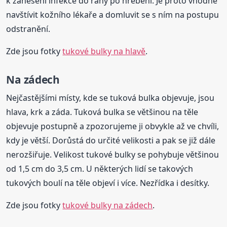
k zanesení infekce do rány po hřebeni. Je proto vhodné
navštívit kožního lékaře a domluvit se s ním na postupu
odstranění.
Zde jsou fotky
tukové bulky na hlavě
.
Na zádech
Nejčastějšími místy, kde se tuková bulka objevuje, jsou
hlava, krk a záda. Tuková bulka se většinou na těle
objevuje postupně a zpozorujeme ji obvykle až ve chvíli,
kdy je větší. Dorůstá do určité velikosti a pak se již dále
nerozšiřuje. Velikost tukové bulky se pohybuje většinou
od 1,5 cm do 3,5 cm. U některých lidí se takových
tukových boulí na těle objeví i více. Nezřídka i desítky.
Zde jsou fotky
tukové bulky na zádech
.