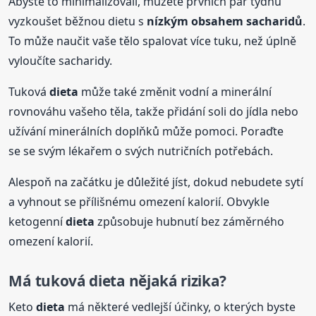
Abyste to minimalizovali, můžete prvních pár týdnů
vyzkoušet běžnou dietu s
nízkým obsahem sacharidů
.
To může naučit vaše tělo spalovat více tuku, než úplně
vyloučíte sacharidy.
Tuková
dieta
může také změnit vodní a minerální
rovnováhu vašeho těla, takže přidání soli do jídla nebo
užívání minerálních doplňků může pomoci. Poraďte
se se svým lékařem o svých nutričních potřebách.
Alespoň na začátku je důležité jíst, dokud nebudete sytí
a vyhnout se přílišnému omezení kalorií. Obvykle
ketogenní
dieta
způsobuje hubnutí bez záměrného
omezení kalorií.
Má tuková
dieta
nějaká rizika?
Keto
dieta
má některé vedlejší účinky, o kterých byste