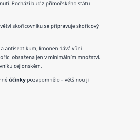
inutí. Pochází buď z přímořského státu
 větví skořicovníku se připravuje skořicový
 a antiseptikum, limonen dává vůni
 skořici obsažena jen v minimálním množství.
vníku cejlonském.
árné
účinky
pozapomnělo – většinou ji