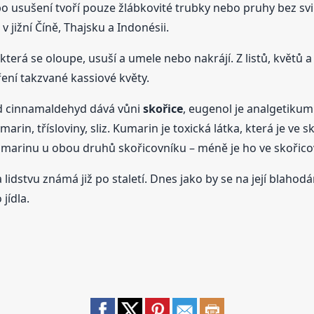
o usušení tvoří pouze žlábkovité trubky nebo pruhy bez sv
v jižní Číně, Thajsku a Indonésii.
terá se oloupe, usuší a umele nebo nakrájí. Z listů, květů a
ření takzvané kassiové květy.
ad cinnamaldehyd dává vůni
skořice
, eugenol je analgetikum
arin, třísloviny, sliz. Kumarin je toxická látka, která je ve
umarinu u obou druhů skořicovníku – méně je ho ve skořico
a lidstvu známá již po staletí. Dnes jako by se na její blahod
jídla.