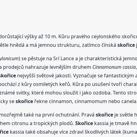
 dorůstající výšky až 10 m. Kůru pravého ceylonského skoři
větle hnědá a má jemnou strukturu, zatímco čínská
skořice
lonicum
) se pěstuje na Srí Lance a je charakteristická jem
ina prodejců nahrazuje levnějším druhem
Cinnamonum cassia
skořice
nejvyšší světové jakosti. Vyznačuje se fantastickým
pochází z kůry osmiletých keřů. Kůra po usušení tvoří charakt
 známé svitky, které mohou sloužit i jako ozdoba. Tento stro
icky se
skořice
řekne cinnamon, cinnamomum nebo canela
amozřejmě také na první ochutnání. Pravá
skořice
je světle 
hem citronu a tropických plodů.
Skořice
kassia je tmavě hn
řice
kassia také obsahuje více zdraví škodlivých látek (kuma