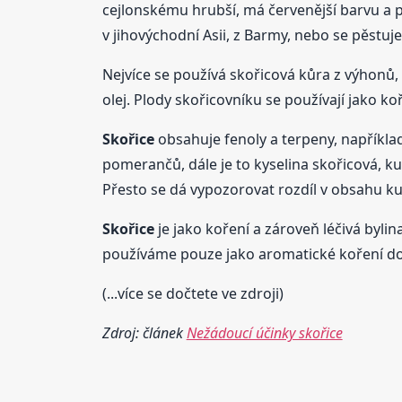
cejlonskému hrubší, má červenější barvu a p
v jihovýchodní Asii, z Barmy, nebo se pěstuje 
Nejvíce se používá skořicová kůra z výhonů, k
olej. Plody skořicovníku se používají jako ko
Skořice
obsahuje fenoly a terpeny, napříkl
pomerančů, dále je to kyselina skořicová, kum
Přesto se dá vypozorovat rozdíl v obsahu k
Skořice
je jako koření a zároveň léčivá bylin
používáme pouze jako aromatické koření do 
(...více se dočtete ve zdroji)
Zdroj: článek
Nežádoucí účinky skořice