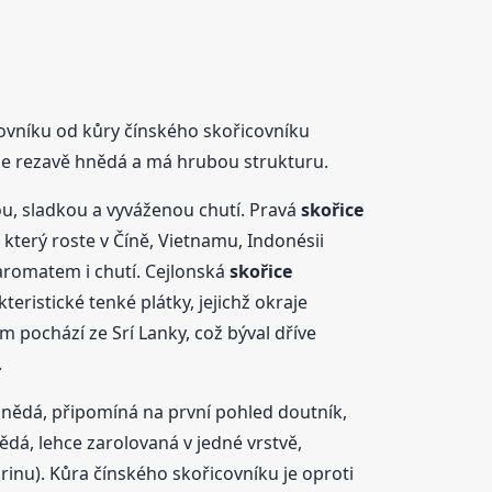
covníku od kůry čínského skořicovníku
je rezavě hnědá a má hrubou strukturu.
nou, sladkou a vyváženou chutí. Pravá
skořice
, který roste v Číně, Vietnamu, Indonésii
 aromatem i chutí. Cejlonská
skořice
eristické tenké plátky, jejichž okraje
m pochází ze Srí Lanky, což býval dříve
.
hnědá, připomíná na první pohled doutník,
ědá, lehce zarolovaná v jedné vrstvě,
rinu). Kůra čínského skořicovníku je oproti