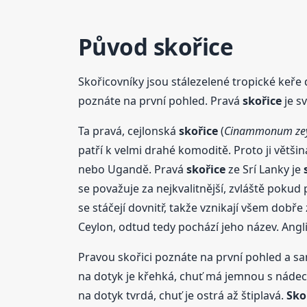
Původ
skořice
Skořicovníky jsou stálezelené tropické keře
poznáte na první pohled. Pravá
skořice
je s
Ta pravá, cejlonská
skořice
(
Cinammonum zey
patří k velmi drahé komoditě. Proto ji větš
nebo Ugandě. Pravá
skořice
ze Srí Lanky je
se považuje za nejkvalitnější, zvláště pokud 
se stáčejí dovnitř, takže vznikají všem dobře
Ceylon, odtud tedy pochází jeho název. Angl
Pravou skořici poznáte na první pohled a s
na dotyk je křehká, chuť má jemnou s nádec
na dotyk tvrdá, chuť je ostrá až štiplavá.
Sko