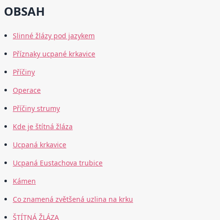
OBSAH
Slinné žlázy pod jazykem
Příznaky ucpané krkavice
Příčiny
Operace
Příčiny strumy
Kde je štítná žláza
Ucpaná krkavice
Ucpaná Eustachova trubice
Kámen
Co znamená zvětšená uzlina na krku
ŠTÍTNÁ ŽLÁZA