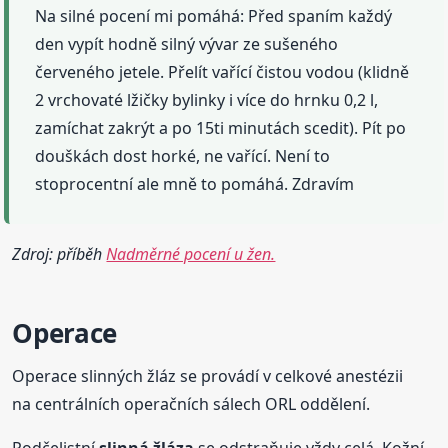
Na silné pocení mi pomáhá: Před spaním každý
den vypít hodně silný vývar ze sušeného
červeného jetele. Přelít vařící čistou vodou (klidně
2 vrchovaté lžičky bylinky i více do hrnku 0,2 l,
zamíchat zakrýt a po 15ti minutách scedit). Pít po
douškách dost horké, ne vařící. Není to
stoprocentní ale mně to pomáhá. Zdravím
Zdroj: příběh
Nadměrné pocení u žen.
Operace
Operace slinných žláz se provádí v celkové anestézii
na centrálních operačních sálech ORL oddělení.