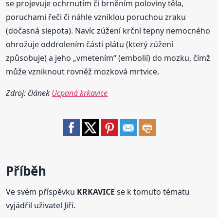
se projevuje ochrnutím či brněním poloviny těla,
poruchami řeči či náhle vzniklou poruchou zraku
(dočasná slepota). Navíc zúžení krční tepny nemocného
ohrožuje oddrolením části plátu (který zúžení
způsobuje) a jeho „vmetením“ (embolií) do mozku, čímž
může vzniknout rovněž mozková mrtvice.
Zdroj: článek
Ucpaná krkavice
Příběh
Ve svém příspěvku
KRKAVICE
se k tomuto tématu
vyjádřil uživatel Jiří.