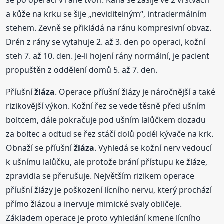
se po operaci v ráně tvoří. Rána se zašije ve 2 vrstvách
a kůže na krku se šije „neviditelným“, intradermálním
stehem. Zevně se přikládá na ránu kompresivní obvaz.
Drén z rány se vytahuje 2. až 3. den po operaci, kožní
steh 7. až 10. den. Je-li hojení rány normální, je pacient
propuštěn z oddělení domů 5. až 7. den.
Příušní
žláza
. Operace příušní žlázy je náročnější a také
rizikovější výkon. Kožní řez se vede těsně před ušním
boltcem, dále pokračuje pod ušním lalůčkem dozadu
za boltec a odtud se řez stáčí dolů podél kývače na krk.
Obnaží se příušní
žláza
. Vyhledá se kožní nerv vedoucí
k ušnímu lalůčku, ale protože brání přístupu ke žláze,
zpravidla se přerušuje. Největším rizikem operace
příušní žlázy je poškození lícního nervu, který prochází
přímo žlázou a inervuje mimické svaly obličeje.
Základem operace je proto vyhledání kmene lícního