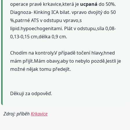
operace pravé krkavice,která je
ucpaná
do 50%.
Diagnoza- Kinking ICA bilat. vpravo dvojitý do 50
%,patrné ATS v odstupu vpravo,s
lipid.hypoechogenitami. Plát v odstupu,síla 0,08-
0,13-0,15 cm,délka 0,9 cm.
Chodím na kontroly.V případě točení hlavy,hned
mám přijít.Mám obavy,aby to nebylo pozdě.Jestli je
možné nějak tomu předejít.
Děkuji za odpověď.
Zdroj: příběh
Krkavice