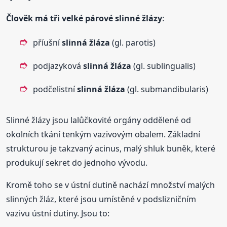
Člověk má tři velké párové slinné žlázy
:
příušní
slinná
žláza
(gl. parotis)
podjazyková
slinná
žláza
(gl. sublingualis)
podčelistní
slinná
žláza
(gl. submandibularis)
Slinné žlázy jsou lalůčkovité orgány oddělené od
okolních tkání tenkým vazivovým obalem. Základní
strukturou je takzvaný acinus, malý shluk buněk, které
produkují sekret do jednoho vývodu.
Kromě toho se v ústní dutině nachází množství malých
slinných žláz, které jsou umístěné v podslizničním
vazivu ústní dutiny. Jsou to: