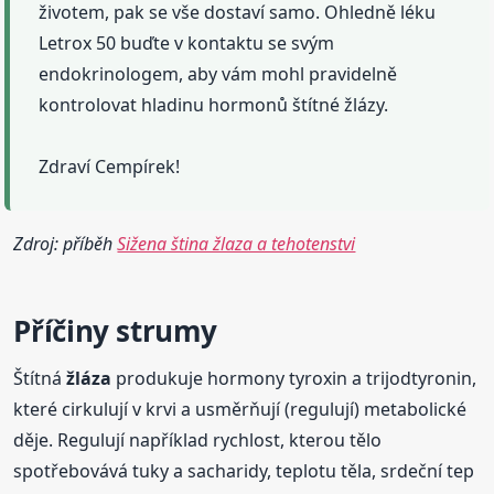
životem, pak se vše dostaví samo. Ohledně léku
Letrox 50 buďte v kontaktu se svým
endokrinologem, aby vám mohl pravidelně
kontrolovat hladinu hormonů štítné žlázy.
Zdraví Cempírek!
Zdroj: příběh
Sižena ština žlaza a tehotenstvi
Příčiny strumy
Štítná
žláza
produkuje hormony tyroxin a trijodtyronin,
které cirkulují v krvi a usměrňují (regulují) metabolické
děje. Regulují například rychlost, kterou tělo
spotřebovává tuky a sacharidy, teplotu těla, srdeční tep