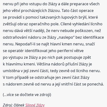
nervu při jeho vstupu do žlázy a dále preparace všech
jeho větví procházejících žlázou. Tato část operace
se provádí s pomocí takzvaných lupových brýlí, které
zvětšují obraz operačního pole. Cílené vyhledání lícního
nervu dává větší naději, že nerv nebude poškozen, než
odstraňování nádoru ze žlázy „naslepo“ bez identifikace
nervu. Nepodaří-li se najít hlavní kmen nervu, snaží
se operatér identifikovat jeho periferní větve
po výstupu ze žlázy a po nich pak postupuje zpět
k hlavnímu kmeni. Většina nádorů příušní žlázy je
umístěna v její zevní části, tedy zevně od lícního nervu.
V tom případě se odstraňuje jen zevní část žlázy
s nádorem zevně od nervu a její vnitřní část se ponechá.
(...více se dočtete ve zdroji)
Zdroj: článek
Slinné žlázy