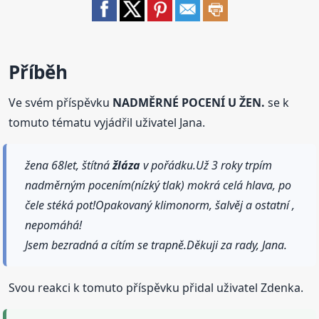
Příběh
Ve svém příspěvku
NADMĚRNÉ POCENÍ U ŽEN.
se k
tomuto tématu vyjádřil uživatel Jana.
žena 68let, štítná
žláza
v pořádku.Už 3 roky trpím
nadměrným pocením(nízký tlak) mokrá celá hlava, po
čele stéká pot!Opakovaný klimonorm, šalvěj a ostatní ,
nepomáhá!
Jsem bezradná a cítím se trapně.Děkuji za rady, Jana.
Svou reakci k tomuto příspěvku přidal uživatel Zdenka.