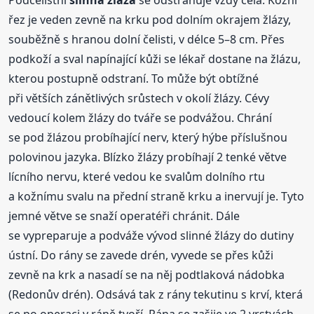
Podčelistní
slinná
žláza
se odstraňuje vždy celá. Kožní
řez je veden zevně na krku pod dolním okrajem žlázy,
souběžně s hranou dolní čelisti, v délce 5–8 cm. Přes
podkoží a sval napínající kůži se lékař dostane na žlázu,
kterou postupně odstraní. To může být obtížné
při větších zánětlivých srůstech v okolí žlázy. Cévy
vedoucí kolem žlázy do tváře se podvážou. Chrání
se pod žlázou probíhající nerv, který hýbe příslušnou
polovinou jazyka. Blízko žlázy probíhají 2 tenké větve
lícního nervu, které vedou ke svalům dolního rtu
a kožnímu svalu na přední straně krku a inervují je. Tyto
jemné větve se snaží operatéři chránit. Dále
se vypreparuje a podváže vývod slinné žlázy do dutiny
ústní. Do rány se zavede drén, vyvede se přes kůži
zevně na krk a nasadí se na něj podtlaková nádobka
(Redonův drén). Odsává tak z rány tekutinu s krví, která