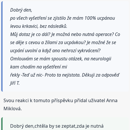
Dobrý den,
po všech vyšetření se zjistilo že mám 100% ucpánou
levou krkavici, bez následků.
Můj dotaz je co dál? Je možná nebo nutná operace? Co
se děje s cevou a žílami za ucpávkou? Je možné že se
ucpání uvolní a když ano nehrozí vykrvácení?
Omlouvám se mám spoustu otázek, na neurologii
kam chodím na vyšetření mi
řekly -Teď už nic- Proto ta nejistota. Děkuji za odpověď
Jiří T.
Svou reakci k tomuto příspěvku přidal uživatel Anna
Miklová.
Dobrý den,chtěla by se zeptat,zda je nutná