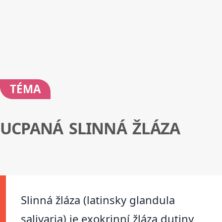
TÉMA
UCPANÁ SLINNÁ ŽLÁZA
Slinná žláza (latinsky glandula
salivaria) je exokrinní žláza dutiny