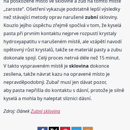
na poškozené místo ve sklovině a zub na tomto místě
„zaroste“. Ošetření vykazuje podstatně lepší výsledky
než stávající metody oprav narušené
zubní
skloviny.
Kouzlo jejího úspěchu zřejmě spočívá v tom, že kyselá
pasta při prvním kontaktu nejprve rozpustí krystaly
hydroxyapatitu v narušeném místě, ale vzápětí navodí
opětovný růst krystalů, takže se materiál pasty a zubu
dokonale spojí. Celý proces netrvá déle než 15 minut.
V takto vyspraveném místě je
sklovina
dokonce
zesílena, takže návrat kazu na opravené místo je
nepravděpodobný. Zubař musí jen dávat pozor,
aby pasta nepřišla do kontaktu s dásní, protože je silně
kyselá a mohla by naleptat sliznici dásní.
Zdroj: článek
Zubní sklovina