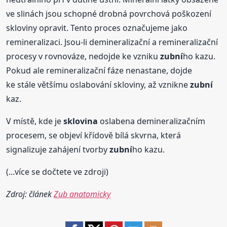
ve slinách jsou schopné drobná povrchová poškození
skloviny opravit. Tento proces označujeme jako
remineralizaci. Jsou-li demineralizační a remineralizační
procesy v rovnováze, nedojde ke vzniku
zubní
ho kazu.
Pokud ale remineralizační fáze nenastane, dojde
ke stále většímu oslabování skloviny, až vznikne
zubní
kaz.
V místě, kde je
sklovina
oslabena demineralizačním
procesem, se objeví křídově bílá skvrna, která
signalizuje zahájení tvorby
zubní
ho kazu.
(...více se dočtete ve zdroji)
Zdroj: článek
Zub anatomicky