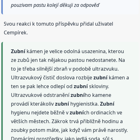
pouzivam pastu kolejí děkuji za odpověď
Svou reakci k tomuto příspěvku přidal uživatel
Cempírek.
Zubní
kámen je velice odolná usazenina, kterou
ze zubů jen tak nějakou pastou nedostanete. Na
to je třeba silnější zbraň v podobě ultrazvuku.
Ultrazvukový čistič doslova rozbije
zubní
kámen a
ten se pak lehce odlepí od
zubní
skloviny.
Ultrazvukové odstranění
zubní
ho kamene
provádí kterákoliv
zubní
hygienistka.
Zubní
hygienu nejdete běžně v
zubní
ch ordinacích ve
větších městech. Zákrok trvá přibližně hodinu a
zoubky potom máte, jak když vám právě narostly.
Domácími prostředky, jako jedlá soda, sůl s