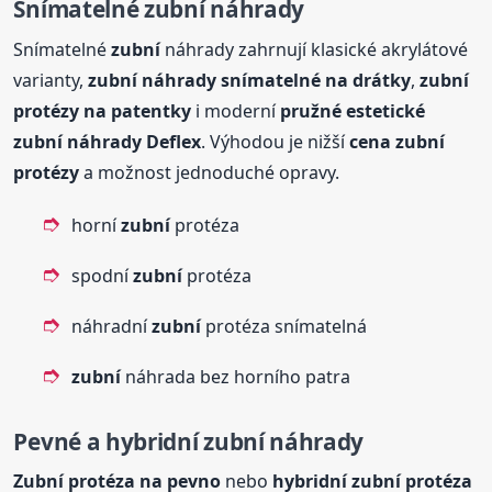
Snímatelné
zubní
náhrady
Snímatelné
zubní
náhrady zahrnují klasické akrylátové
varianty,
zubní
náhrady snímatelné na drátky
,
zubní
protézy na patentky
i moderní
pružné estetické
zubní
náhrady Deflex
. Výhodou je nižší
cena
zubní
protézy
a možnost jednoduché opravy.
horní
zubní
protéza
spodní
zubní
protéza
náhradní
zubní
protéza snímatelná
zubní
náhrada bez horního patra
Pevné a hybridní
zubní
náhrady
Zubní
protéza na pevno
nebo
hybridní
zubní
protéza