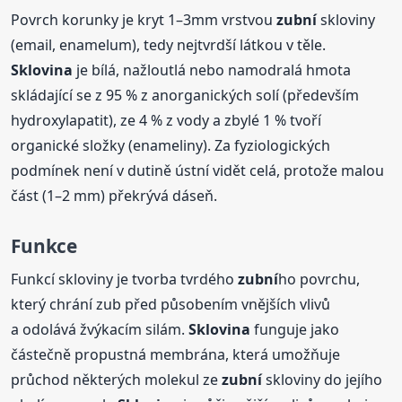
Povrch korunky je kryt 1–3mm vrstvou
zubní
skloviny
(email, enamelum), tedy nejtvrdší látkou v těle.
Sklovina
je bílá, nažloutlá nebo namodralá hmota
skládající se z 95 % z anorganických solí (především
hydroxylapatit), ze 4 % z vody a zbylé 1 % tvoří
organické složky (enameliny). Za fyziologických
podmínek není v dutině ústní vidět celá, protože malou
část (1–2 mm) překrývá dáseň.
Funkce
Funkcí skloviny je tvorba tvrdého
zubní
ho povrchu,
který chrání zub před působením vnějších vlivů
a odolává žvýkacím silám.
Sklovina
funguje jako
částečně propustná membrána, která umožňuje
průchod některých molekul ze
zubní
skloviny do jejího