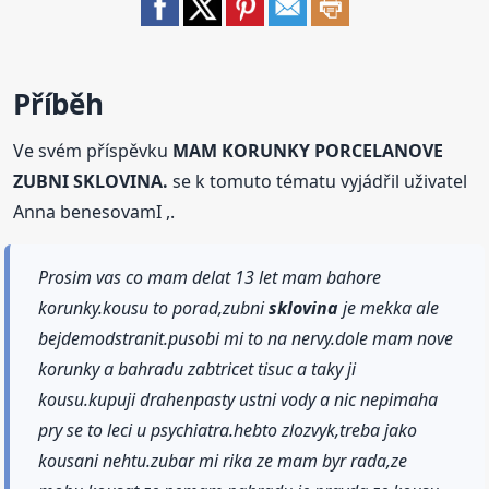
Příběh
Ve svém příspěvku
MAM KORUNKY PORCELANOVE
ZUBNI SKLOVINA.
se k tomuto tématu vyjádřil uživatel
Anna benesovamI ,.
Prosim vas co mam delat 13 let mam bahore
korunky.kousu to porad,zubni
sklovina
je mekka ale
bejdemodstranit.pusobi mi to na nervy.dole mam nove
korunky a bahradu zabtricet tisuc a taky ji
kousu.kupuji drahenpasty ustni vody a nic nepimaha
pry se to leci u psychiatra.hebto zlozvyk,treba jako
kousani nehtu.zubar mi rika ze mam byr rada,ze