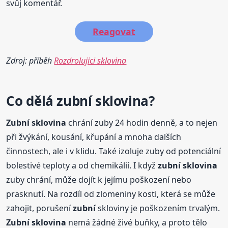
svůj komentář.
Reagovat
Zdroj: příběh
Rozdrolujici sklovina
Co dělá
zubní
sklovina
?
Zubní
sklovina
chrání zuby 24 hodin denně, a to nejen
při žvýkání, kousání, křupání a mnoha dalších
činnostech, ale i v klidu. Také izoluje zuby od potenciální
bolestivé teploty a od chemikálií. I když
zubní
sklovina
zuby chrání, může dojít k jejímu poškození nebo
prasknutí. Na rozdíl od zlomeniny kosti, která se může
zahojit, porušení
zubní
skloviny je poškozením trvalým.
Zubní
sklovina
nemá žádné živé buňky, a proto tělo