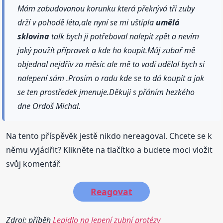
Mám zabudovanou korunku která překrývá tři zuby
drží v pohodě léta,ale nyní se mi uštípla
umělá
sklovina
talk bych ji potřeboval nalepit zpět a nevím
jaký použít přípravek a kde ho koupit.Můj zubař mě
objednal nejdřív za měsíc ale mě to vadí udělal bych si
nalepení sám .Prosím o radu kde se to dá koupit a jak
se ten prostředek jmenuje.Děkuji s přáním hezkého
dne Ordoš Michal.
Na tento příspěvěk jestě nikdo nereagoval. Chcete se k
němu vyjádřit? Klikněte na tlačítko a budete moci vložit
svůj komentář.
Reagovat
Zdroj: příběh
Lepidlo na lepení zubní protézy