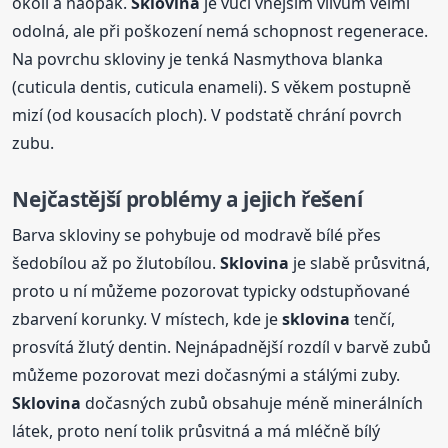
okolí a naopak.
Sklovina
je vůči vnějším vlivům velmi
odolná, ale při poškození nemá schopnost regenerace.
Na povrchu skloviny je tenká Nasmythova blanka
(cuticula dentis, cuticula enameli). S věkem postupně
mizí (od kousacích ploch). V podstatě chrání povrch
zubu.
Nejčastější problémy a jejich řešení
Barva skloviny se pohybuje od modravě bílé přes
šedobílou až po žlutobílou.
Sklovina
je slabě průsvitná,
proto u ní můžeme pozorovat typicky odstupňované
zbarvení korunky. V místech, kde je
sklovina
tenčí,
prosvítá žlutý dentin. Nejnápadnější rozdíl v barvě zubů
můžeme pozorovat mezi dočasnými a stálými zuby.
Sklovina
dočasných zubů obsahuje méně minerálních
látek, proto není tolik průsvitná a má mléčně bílý