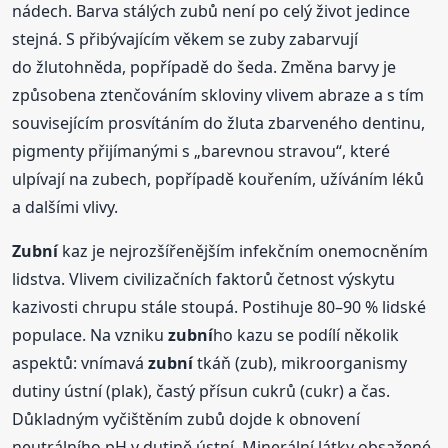
nádech. Barva stálých zubů není po celý život jedince
stejná. S přibývajícím věkem se zuby zabarvují
do žlutohněda, popřípadě do šeda. Změna barvy je
způsobena ztenčováním skloviny vlivem abraze a s tím
souvisejícím prosvítáním do žluta zbarveného dentinu,
pigmenty přijímanými s „barevnou stravou“, které
ulpívají na zubech, popřípadě kouřením, užíváním léků
a dalšími vlivy.
Zubní
kaz je nejrozšířenějším infekčním onemocněním
lidstva. Vlivem civilizačních faktorů četnost výskytu
kazivosti chrupu stále stoupá. Postihuje 80–90 % lidské
populace. Na vzniku
zubní
ho kazu se podílí několik
aspektů: vnímavá
zubní
tkáň (zub), mikroorganismy
dutiny ústní (plak), častý přísun cukrů (cukr) a čas.
Důkladným vyčištěním zubů dojde k obnovení
neutrálního pH v dutině ústní. Minerální látky obsažené