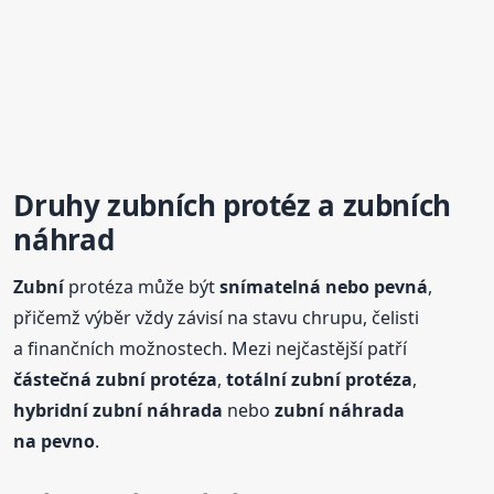
Druhy
zubní
ch protéz a
zubní
ch
náhrad
Zubní
protéza může být
snímatelná nebo pevná
,
přičemž výběr vždy závisí na stavu chrupu, čelisti
a finančních možnostech. Mezi nejčastější patří
částečná
zubní
protéza
,
totální
zubní
protéza
,
hybridní
zubní
náhrada
nebo
zubní
náhrada
na pevno
.