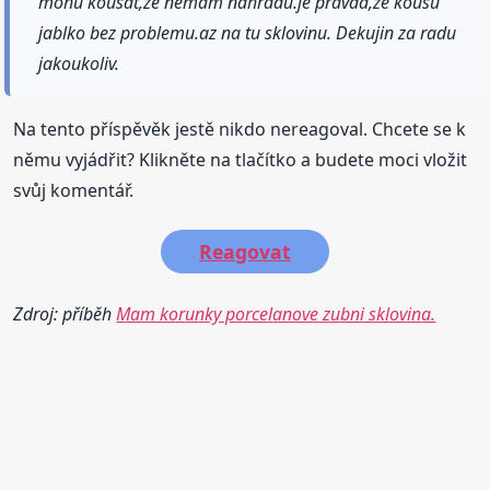
mohu kousat,ze nemam nahradu.je pravda,ze kousu
jablko bez problemu.az na tu sklovinu. Dekujin za radu
jakoukoliv.
Na tento příspěvěk jestě nikdo nereagoval. Chcete se k
němu vyjádřit? Klikněte na tlačítko a budete moci vložit
svůj komentář.
Reagovat
Zdroj: příběh
Mam korunky porcelanove zubni sklovina.