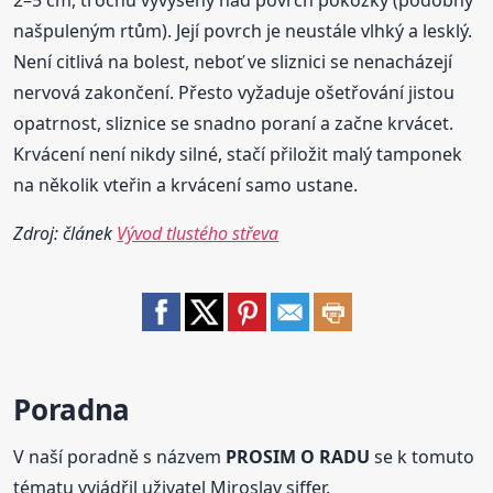
2–5 cm, trochu vyvýšený nad povrch pokožky (podobný
našpuleným rtům). Její povrch je neustále vlhký a lesklý.
Není citlivá na bolest, neboť ve sliznici se nenacházejí
nervová zakončení. Přesto vyžaduje ošetřování jistou
opatrnost, sliznice se snadno poraní a začne krvácet.
Krvácení není nikdy silné, stačí přiložit malý tamponek
na několik vteřin a krvácení samo ustane.
Zdroj: článek
Vývod tlustého střeva
Poradna
V naší poradně s názvem
PROSIM O RADU
se k tomuto
tématu vyjádřil uživatel Miroslav siffer.