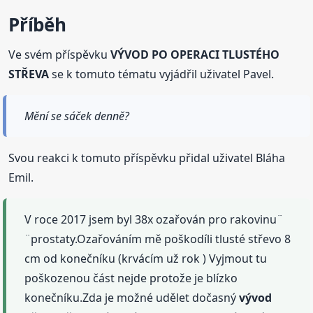
Příběh
Ve svém příspěvku
VÝVOD PO OPERACI TLUSTÉHO
STŘEVA
se k tomuto tématu vyjádřil uživatel Pavel.
Mění se sáček denně?
Svou reakci k tomuto příspěvku přidal uživatel Bláha
Emil.
V roce 2017 jsem byl 38x ozařován pro rakovinu¨
¨prostaty.Ozařováním mě poškodíli tlusté střevo 8
cm od konečníku (krvácím už rok ) Vyjmout tu
poškozenou část nejde protože je blízko
konečníku.Zda je možné udělet dočasný
vývod