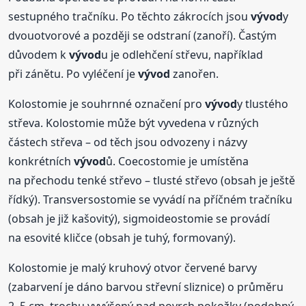
sestupného tračníku. Po těchto zákrocích jsou
vývod
y
dvouotvorové a později se odstraní (zanoří). Častým
důvodem k
vývod
u je odlehčení střevu, například
při zánětu. Po vyléčení je
vývod
zanořen.
Kolostomie je souhrnné označení pro
vývod
y tlustého
střeva. Kolostomie může být vyvedena v různých
částech střeva – od těch jsou odvozeny i názvy
konkrétních
vývod
ů. Coecostomie je umístěna
na přechodu tenké střevo – tlusté střevo (obsah je ještě
řídký). Transversostomie se vyvádí na příčném tračníku
(obsah je již kašovitý), sigmoideostomie se provádí
na esovité kličce (obsah je tuhý, formovaný).
Kolostomie je malý kruhový otvor červené barvy
(zabarvení je dáno barvou střevní sliznice) o průměru