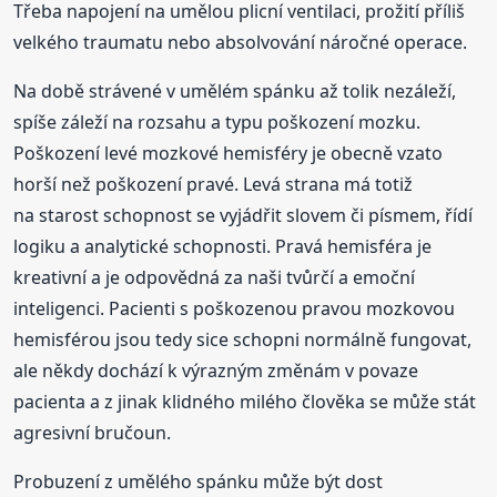
Třeba napojení na umělou plicní ventilaci, prožití příliš
velkého traumatu nebo absolvování náročné operace.
Na době strávené v umělém spánku až tolik nezáleží,
spíše záleží na rozsahu a typu poškození mozku.
Poškození levé mozkové hemisféry je obecně vzato
horší než poškození pravé. Levá strana má totiž
na starost schopnost se vyjádřit slovem či písmem, řídí
logiku a analytické schopnosti. Pravá hemisféra je
kreativní a je odpovědná za naši tvůrčí a emoční
inteligenci. Pacienti s poškozenou pravou mozkovou
hemisférou jsou tedy sice schopni normálně fungovat,
ale někdy dochází k výrazným změnám v povaze
pacienta a z jinak klidného milého člověka se může stát
agresivní bručoun.
Probuzení z umělého spánku může být dost