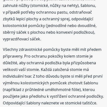
zahnuté nůžky (stomické, nůžky na nehty), šablonu,
v případě potřeby ochrannou pastu, odstraňovač
zbytků lepicí plochy a ochranný sprej, odpovídající
kolostomické pomůcky (jednodílné nebo dvoudílné,
sběrný sáček s plochou nebo konvexní podložkou),
vyprazdňovací sáček.
Všechny zdravotnické pomůcky byste měli mít předem
připraveny. Pro ochranu pokožky kolem stomie je
důležité, aby ochranná podložka byla přizpůsobena
velikosti vaší stomie. Každá založená stomie má
individuální tvar. Z toho důvodu byste si měli před první
výměnou kolostomických pomůcek zhotovit šablonu
(například z průhledné umělohmotné fólie), kterou
použijete jako předlohu k vystřižení ochranné podložky.
Odpovídající šablony naleznete ve stomické taštičce.