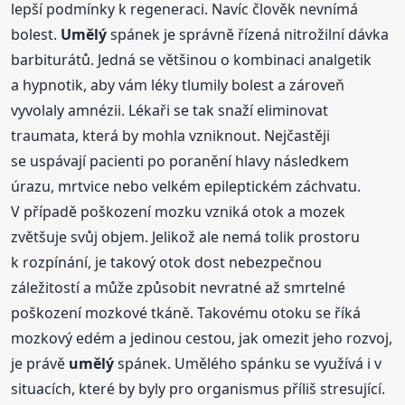
lepší podmínky k regeneraci. Navíc člověk nevnímá
bolest.
Umělý
spánek je správně řízená nitrožilní dávka
barbiturátů. Jedná se většinou o kombinaci analgetik
a hypnotik, aby vám léky tlumily bolest a zároveň
vyvolaly amnézii. Lékaři se tak snaží eliminovat
traumata, která by mohla vzniknout. Nejčastěji
se uspávají pacienti po poranění hlavy následkem
úrazu, mrtvice nebo velkém epileptickém záchvatu.
V případě poškození mozku vzniká otok a mozek
zvětšuje svůj objem. Jelikož ale nemá tolik prostoru
k rozpínání, je takový otok dost nebezpečnou
záležitostí a může způsobit nevratné až smrtelné
poškození mozkové tkáně. Takovému otoku se říká
mozkový edém a jedinou cestou, jak omezit jeho rozvoj,
je právě
umělý
spánek. Umělého spánku se využívá i v
situacích, které by byly pro organismus příliš stresující.