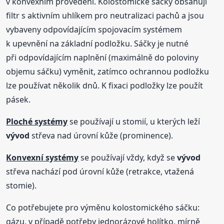
v konvexním provedení. Kolostomické sáčky obsahují
filtr s aktivním uhlíkem pro neutralizaci pachů a jsou
vybaveny odpovídajícím spojovacím systémem
k upevnění na základní podložku. Sáčky je nutné
při odpovídajícím naplnění (maximálně do poloviny
objemu sáčku) vyměnit, zatímco ochrannou podložku
lze používat několik dnů. K fixaci podložky lze použít
pásek.
Ploché systémy
se používají u stomií, u kterých leží
vývod
střeva nad úrovní kůže (prominence).
Konvexní systémy
se používají vždy, když se
vývod
střeva nachází pod úrovní kůže (retrakce, vtažená
stomie).
Co potřebujete pro výměnu kolostomického sáčku:
gázu, v případě potřeby jednorázové holítko, mírně