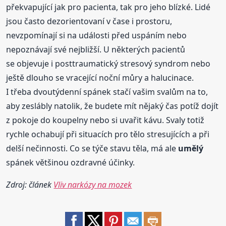
překvapující jak pro pacienta, tak pro jeho blízké. Lidé
jsou často dezorientovaní v čase i prostoru,
nevzpomínají si na události před uspáním nebo
nepoznávají své nejbližší. U některých pacientů
se objevuje i posttraumatický stresový syndrom nebo
ještě dlouho se vracející noční můry a halucinace.
I třeba dvoutýdenní spánek stačí vašim svalům na to,
aby zeslábly natolik, že budete mít nějaký čas potíž dojít
z pokoje do koupelny nebo si uvařit kávu. Svaly totiž
rychle ochabují při situacích pro tělo stresujících a při
delší nečinnosti. Co se týče stavu těla, má ale
umělý
spánek většinou ozdravné účinky.
Zdroj: článek
Vliv narkózy na mozek