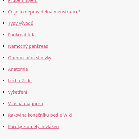
Průběh hojení
Co je to nepravidelná menstruace?
Typy vývodů
Pankreatitida
Nemocný pankreas
Onemocnění slinivky
Anatomie
Léčba 2. díl
Vyšetření
Včasná diagnóza
Rakovina konečníku podle Wiki
Paruky z umělých vláken