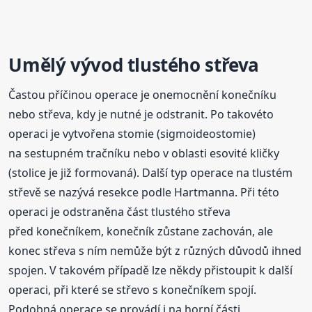
Umělý
vývod
tlustého střeva
Častou příčinou operace je onemocnění konečníku
nebo střeva, kdy je nutné je odstranit. Po takovéto
operaci je vytvořena stomie (sigmoideostomie)
na sestupném tračníku nebo v oblasti esovité kličky
(stolice je již formovaná). Další typ operace na tlustém
střevě se nazývá resekce podle Hartmanna. Při této
operaci je odstraněna část tlustého střeva
před konečníkem, konečník zůstane zachován, ale
konec střeva s ním nemůže být z různých důvodů ihned
spojen. V takovém případě lze někdy přistoupit k další
operaci, při které se střevo s konečníkem spojí.
Podobná operace se provádí i na horní části