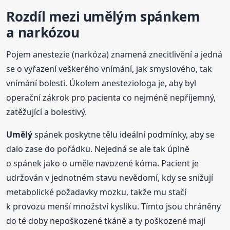
Rozdíl mezi
umělý
m spánkem
a narkózou
Pojem anestezie (narkóza) znamená znecitlivění a jedná
se o vyřazení veškerého vnímání, jak smyslového, tak
vnímání bolesti. Úkolem anesteziologa je, aby byl
operační zákrok pro pacienta co nejméně nepříjemný,
zatěžující a bolestivý.
Umělý
spánek poskytne tělu ideální podmínky, aby se
dalo zase do pořádku. Nejedná se ale tak úplně
o spánek jako o uměle navozené kóma. Pacient je
udržován v jednotném stavu nevědomí, kdy se snižují
metabolické požadavky mozku, takže mu stačí
k provozu menší množství kyslíku. Tímto jsou chráněny
do té doby nepoškozené tkáně a ty poškozené mají