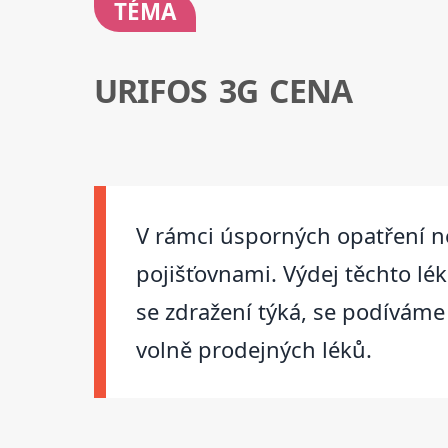
TÉMA
URIFOS 3G CENA
V rámci úsporných opatření n
pojišťovnami. Výdej těchto lé
se zdražení týká, se podíváme
volně prodejných léků.