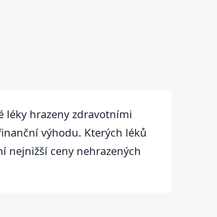
 léky hrazeny zdravotními
finanční výhodu. Kterých léků
ní nejnižší ceny nehrazených