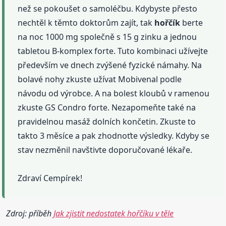
než se pokoušet o samoléčbu. Kdybyste přesto
nechtěl k těmto doktorům zajít, tak
hořčík
berte
na noc 1000 mg společně s 15 g zinku a jednou
tabletou B-komplex forte. Tuto kombinaci užívejte
především ve dnech zvýšené fyzické námahy. Na
bolavé nohy zkuste užívat Mobivenal podle
návodu od výrobce. A na bolest kloubů v ramenou
zkuste GS Condro forte. Nezapomeňte také na
pravidelnou masáž dolních končetin. Zkuste to
takto 3 měsíce a pak zhodnoťte výsledky. Kdyby se
stav nezměnil navštivte doporučované lékaře.
Zdraví Cempírek!
Zdroj: příběh
Jak zjistit nedostatek hořčíku v těle