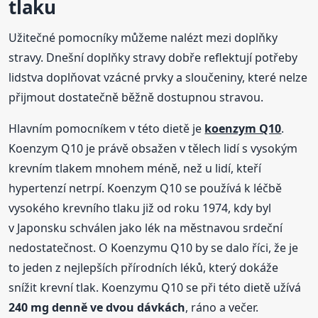
tlaku
Užitečné pomocníky můžeme nalézt mezi doplňky
stravy. Dnešní doplňky stravy dobře reflektují potřeby
lidstva doplňovat vzácné prvky a sloučeniny, které nelze
přijmout dostatečně běžně dostupnou stravou.
Hlavním pomocníkem v této dietě je
koenzym Q10
.
Koenzym Q10 je právě obsažen v tělech lidí s vysokým
krevním tlakem mnohem méně, než u lidí, kteří
hypertenzí netrpí. Koenzym Q10 se používá k léčbě
vysokého krevního tlaku již od roku 1974, kdy byl
v Japonsku schválen jako lék na městnavou srdeční
nedostatečnost. O Koenzymu Q10 by se dalo říci, že je
to jeden z nejlepších přírodních léků, který dokáže
snížit krevní tlak. Koenzymu Q10 se při této dietě užívá
240 mg denně ve dvou dávkách
, ráno a večer.