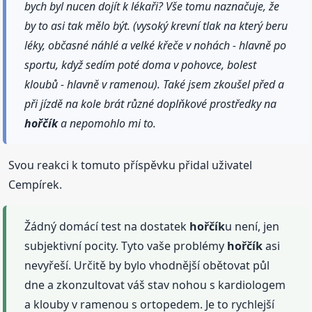
bych byl nucen dojít k lékaři? Vše tomu naznačuje, že
by to asi tak mělo být. (vysoký krevní tlak na který beru
léky, občasné náhlé a velké křeče v nohách - hlavně po
sportu, když sedím poté doma v pohovce, bolest
kloubů - hlavně v ramenou). Také jsem zkoušel před a
při jízdě na kole brát různé doplňkové prostředky na
hořčík
a nepomohlo mi to.
Svou reakci k tomuto příspěvku přidal uživatel
Cempírek.
Žádný domácí test na dostatek
hořčík
u není, jen
subjektivní pocity. Tyto vaše problémy
hořčík
asi
nevyřeší. Určitě by bylo vhodnější obětovat půl
dne a zkonzultovat váš stav nohou s kardiologem
a klouby v ramenou s ortopedem. Je to rychlejší