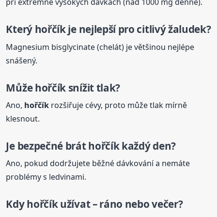
při extrémně vysokých dávkách (nad 1000 mg denně).
Který
hořčík
je nejlepší pro citlivý žaludek?
Magnesium bisglycinate (chelát) je většinou nejlépe
snášený.
Může
hořčík
snížit tlak?
Ano,
hořčík
rozšiřuje cévy, proto může tlak mírně
klesnout.
Je bezpečné brát
hořčík
každý den?
Ano, pokud dodržujete běžné dávkování a nemáte
problémy s ledvinami.
Kdy
hořčík
užívat – ráno nebo večer?