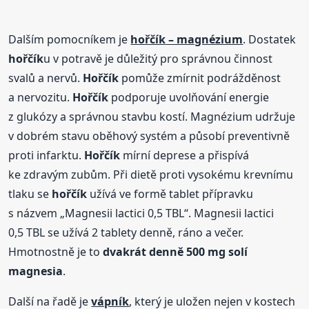
Dalším pomocníkem je
hořčík
– magnézium
. Dostatek
hořčík
u v potravě je důležitý pro správnou činnost
svalů a nervů.
Hořčík
pomůže zmírnit podrážděnost
a nervozitu.
Hořčík
podporuje uvolňování energie
z glukózy a správnou stavbu kostí. Magnézium udržuje
v dobrém stavu oběhový systém a působí preventivně
proti infarktu.
Hořčík
mírní deprese a přispívá
ke zdravým zubům. Při dietě proti vysokému krevnímu
tlaku se
hořčík
užívá ve formě tablet přípravku
s názvem „Magnesii lactici 0,5 TBL“. Magnesii lactici
0,5 TBL se užívá 2 tablety denně, ráno a večer.
Hmotnostně je to
dvakrát denně 500 mg solí
magnesia
.
Další na řadě je
vápník
, který je uložen nejen v kostech