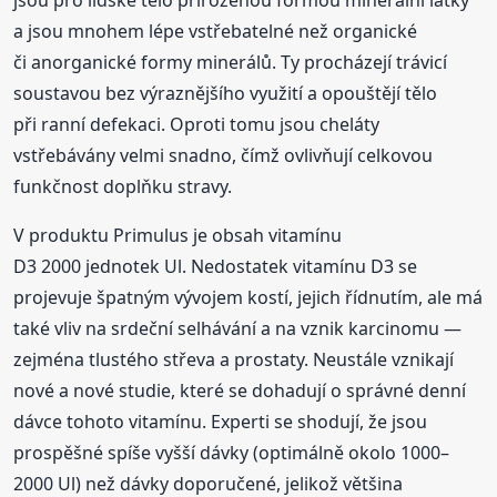
a jsou mnohem lépe vstřebatelné než organické
či anorganické formy minerálů. Ty procházejí trávicí
soustavou bez výraznějšího využití a opouštějí tělo
při ranní defekaci. Oproti tomu jsou cheláty
vstřebávány velmi snadno, čímž ovlivňují celkovou
funkčnost doplňku stravy.
V produktu Primulus je obsah vitamínu
D3 2000 jednotek Ul. Nedostatek vitamínu D3 se
projevuje špatným vývojem kostí, jejich řídnutím, ale má
také vliv na srdeční selhávání a na vznik karcinomu —
zejména tlustého střeva a prostaty. Neustále vznikají
nové a nové studie, které se dohadují o správné denní
dávce tohoto vitamínu. Experti se shodují, že jsou
prospěšné spíše vyšší dávky (optimálně okolo 1000–
2000 Ul) než dávky doporučené, jelikož většina