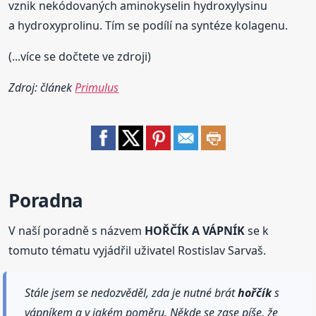
vznik nekódovaných aminokyselin hydroxylysinu
a hydroxyprolinu. Tím se podílí na syntéze kolagenu.
(...více se dočtete ve zdroji)
Zdroj: článek
Primulus
Poradna
V naší poradně s názvem
HOŘČÍK A VÁPNÍK
se k
tomuto tématu vyjádřil uživatel Rostislav Sarvaš.
Stále jsem se nedozvěděl, zda je nutné brát
hořčík
s
vápníkem a v jakém poměru. Někde se zase píše, že