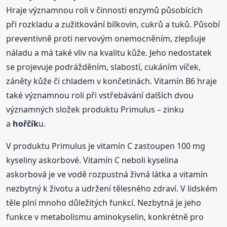
Hraje významnou roli v činnosti enzymů působících
při rozkladu a zužitkování bílkovin, cukrů a tuků. Působí
preventivně proti nervovým onemocněním, zlepšuje
náladu a má také vliv na kvalitu kůže. Jeho nedostatek
se projevuje podrážděním, slabostí, cukáním víček,
záněty kůže či chladem v končetinách. Vitamín B6 hraje
také významnou roli při vstřebávání dalších dvou
významných složek produktu Primulus – zinku
a
hořčík
u.
V produktu Primulus je vitamín C zastoupen 100 mg
kyseliny askorbové. Vitamín C neboli kyselina
askorbová je ve vodě rozpustná živná látka a vitamín
nezbytný k životu a udržení tělesného zdraví. V lidském
těle plní mnoho důležitých funkcí. Nezbytná je jeho
funkce v metabolismu aminokyselin, konkrétně pro