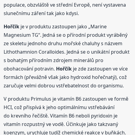
populace, obzvláště ve střední Evropě, není vystavena
slunečnímu záření tak jako kdysi.
Hořčík
je v produktu zastoupen jako „Marine
Magnesium TG“. Jedná se o přírodní produkt vyráběný
ze skeletu jednoho druhu mořské chaluhy s názvem
Lithothamnion Coralloides. Jedná se o unikátní produkt
s bohatým přírodním zdrojem minerálů pro
obohacování potravin.
Hořčík
je zde zastoupen ve více
formách (převážně však jako hydroxid hořečnatý), což
zaručuje velmi dobrou vstřebatelnost do organismu.
V produktu Primulus je vitamín B6 zastoupen ve formě
HCI, což přispívá k jeho optimálnímu vstřebávání
do krevního řečiště. Vitamín B6 neboli pyridoxin je
vitamín rozpustný ve vodě. Účinkuje jako takzvaný
koenzym, urychluje tudíž chemické reakce v buňkách.