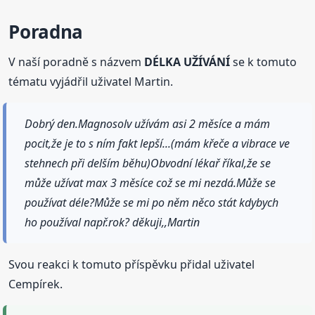
Poradna
V naší poradně s názvem
DÉLKA UŽÍVÁNÍ
se k tomuto
tématu vyjádřil uživatel Martin.
Dobrý den.Magnosolv užívám asi 2 měsíce a mám
pocit,že je to s ním fakt lepší...(mám křeče a vibrace ve
stehnech při delším běhu)Obvodní lékař říkal,že se
může užívat max 3 měsíce což se mi nezdá.Může se
používat déle?Může se mi po něm něco stát kdybych
ho používal např.rok? děkuji,,Martin
Svou reakci k tomuto příspěvku přidal uživatel
Cempírek.