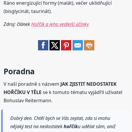
Ráno energizující formy (malát), večer uklidňující
(bisglycinát, taurinát).
Zdroj: článek
Hořčík a jeho vedlejší účinky
Poradna
V naší poradně s názvem
JAK ZJISTIT NEDOSTATEK
HOŘČÍKU V TĚLE
se k tomuto tématu vyjádřil uživatel
Bohuslav Reitermann.
Dobrý den. Chtěl bych se Vás zeptat, zda si mohu
nějaký test na nedostatek
hořčík
u udělat sám, aniž