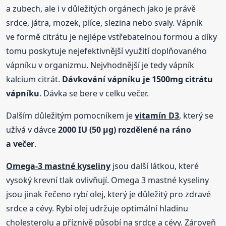
a zubech, ale i v důležitých orgánech jako je právě
srdce, játra, mozek, plíce, slezina nebo svaly. Vápník
ve formě citrátu je nejlépe vstřebatelnou formou a díky
tomu poskytuje nejefektivnější využití doplňovaného
vápníku v organizmu. Nejvhodnější je tedy vápník
kalcium citrát.
Dávkování vápníku je 1500mg citrátu
vápníku
. Dávka se bere v celku večer.
Dalším důležitým pomocníkem je
vitamín D3
, který se
užívá v dávce
2000 IU (50 µg) rozdělené na ráno
a večer
.
Omega-3 mastné kyseliny
jsou další látkou, které
vysoký krevní tlak ovlivňují. Omega 3 mastné kyseliny
jsou jinak řečeno rybí olej, který je důležitý pro zdravé
srdce a cévy. Rybí olej udržuje optimální hladinu
cholesterolu a příznivě působí na srdce a cévy. Zároveň