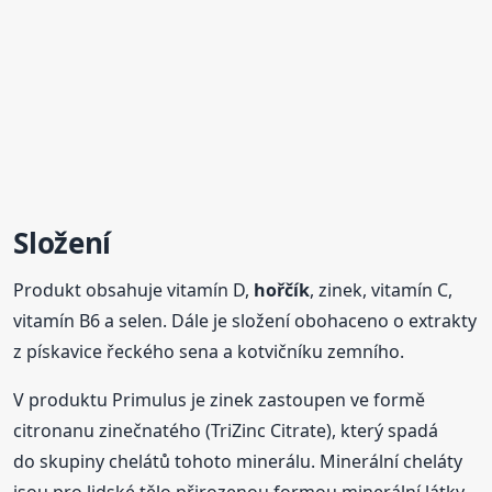
Složení
Produkt obsahuje vitamín D,
hořčík
, zinek, vitamín C,
vitamín B6 a selen. Dále je složení obohaceno o extrakty
z pískavice řeckého sena a kotvičníku zemního.
V produktu Primulus je zinek zastoupen ve formě
citronanu zinečnatého (TriZinc Citrate), který spadá
do skupiny chelátů tohoto minerálu. Minerální cheláty
jsou pro lidské tělo přirozenou formou minerální látky