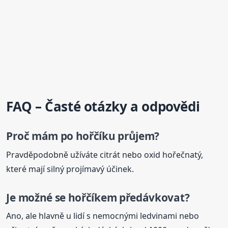
FAQ – Časté otázky a odpovědi
Proč mám po
hořčík
u průjem?
Pravděpodobně užíváte citrát nebo oxid hořečnatý,
které mají silný projímavý účinek.
Je možné se
hořčík
em předávkovat?
Ano, ale hlavně u lidí s nemocnými ledvinami nebo