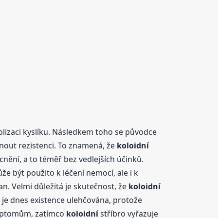
izaci kyslíku. Následkem toho se původce
inout rezistenci. To znamená, že
koloidní
cnění, a to téměř bez vedlejších účinků.
že být použito k léčení nemocí, ale i k
n. Velmi důležitá je skutečnost, že
koloidní
m je dnes existence ulehčována, protože
ymptomům, zatímco
koloidní
stříbro vyřazuje