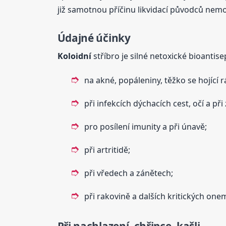
již samotnou příčinu likvidací původců nemo
Údajné účinky
Koloidní
stříbro je silné netoxické bioantise
na akné, popáleniny, těžko se hojící r
při infekcích dýchacích cest, očí a při
pro posílení imunity a při únavě;
při artritidě;
při vředech a zánětech;
při rakovině a dalších kritických on