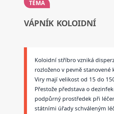
TÉMA
VÁPNÍK KOLOIDNÍ
Koloidní stříbro vzniká disper
rozloženo v pevně stanovené k
Viry mají velikost od 15 do 15
Přestože představa o dezinfek
podpůrný prostředek při léčen
státními úřady schváleným lé