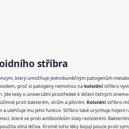
oidní
ho stříbra
ý enzym, který umožňuje jednobuněčným patogenům metabol
 důvodem, proč si patogeny nemohou na
koloidní
stříbro vyv
ch. Jde tedy o univerzální prostředek k léčení četných onemo
činné proti bakteriím, virům a plísním.
Koloidní
stříbro mů
a ulehčuje mu jeho funkce. Stříbro také urychluje hojení ra
cí, které se proti antibiotikům staly rezistentní. Bakterií
oužita silná léčiva. Kromě toho léky bojují pouze proti s