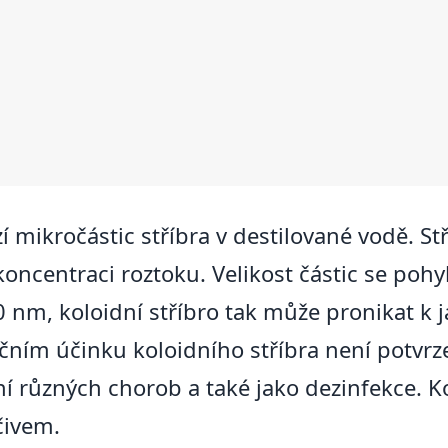
zí mikročástic stříbra v destilované vodě. S
oncentraci roztoku. Velikost částic se po
0 nm, koloidní stříbro tak může pronikat k j
čním účinku koloidního stříbra není potvrz
í různých chorob a také jako dezinfekce. Ko
čivem.