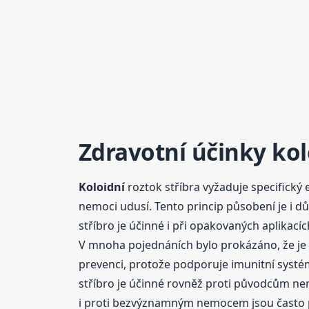
Zdravotní účinky
kol
Koloidní
roztok stříbra vyžaduje specifick
nemoci udusí. Tento princip působení je i
stříbro je účinné i při opakovaných aplikací
V mnoha pojednáních bylo prokázáno, že je ú
prevenci, protože podporuje imunitní systém 
stříbro je účinné rovněž proti původcům nemo
i proti bezvýznamným nemocem jsou často p