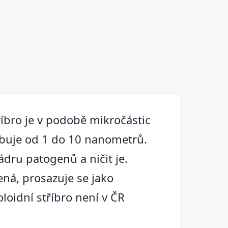
tříbro je v podobě mikročástic
hybuje od 1 do 10 nanometrů.
ádru patogenů a ničit je.
ená, prosazuje se jako
loidní stříbro není v ČR