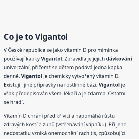
Co je to
Vigantol
V České republice se jako vitamín D pro miminka
používají kapky
Vigantol
. Zpravidla je jejich
dávkování
univerzální, přičemž se dětem podává jedna kapka
denně.
Vigantol
je chemicky vytvořený vitamín D.
Existují i jiné přípravky na rostlinné bázi,
Vigantol
je
však předepisován všemi lékaři a je zdarma. Ostatní
se hradí.
Vitamín D chrání před křivicí a napomáhá růstu
zdravých kostí a zubů (vstřebávání vápníku). Při jeho
nedostatku vzniká onemocnění rachitis, způsobující