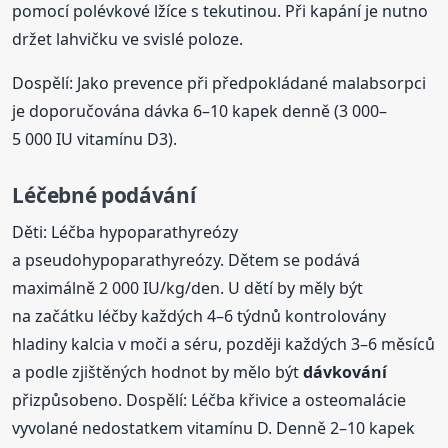
pomocí polévkové lžíce s tekutinou. Při kapání je nutno
držet lahvičku ve svislé poloze.
Dospělí: Jako prevence při předpokládané malabsorpci
je doporučována dávka 6–10 kapek denně (3 000–
5 000 IU vitamínu D3).
Léčebné podávání
Děti: Léčba hypoparathyreózy
a pseudohypoparathyreózy. Dětem se podává
maximálně 2 000 IU/kg/den. U dětí by měly být
na začátku léčby každých 4–6 týdnů kontrolovány
hladiny kalcia v moči a séru, později každých 3–6 měsíců
a podle zjištěných hodnot by mělo být
dávkování
přizpůsobeno. Dospělí: Léčba křivice a osteomalácie
vyvolané nedostatkem vitamínu D. Denně 2–10 kapek