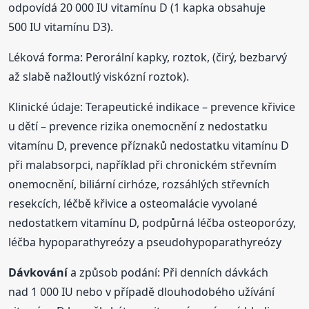
odpovídá 20 000 IU vitamínu D (1 kapka obsahuje
500 IU vitamínu D3).
Léková forma: Perorální kapky, roztok, (čirý, bezbarvý
až slabě nažloutlý viskózní roztok).
Klinické údaje: Terapeutické indikace – prevence křivice
u dětí – prevence rizika onemocnění z nedostatku
vitamínu D, prevence příznaků nedostatku vitamínu D
při malabsorpci, například při chronickém střevním
onemocnění, biliární cirhóze, rozsáhlých střevních
resekcích, léčbě křivice a osteomalácie vyvolané
nedostatkem vitamínu D, podpůrná léčba osteoporózy,
léčba hypoparathyreózy a pseudohypoparathyreózy
Dávkování
a způsob podání: Při denních dávkách
nad 1 000 IU nebo v případě dlouhodobého užívání