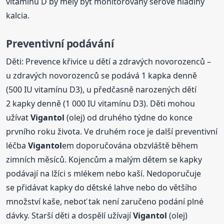
vitamínu D by měly být monitorovány sérové hladiny
kalcia.
Preventivní podávání
Děti: Prevence křivice u dětí a zdravých novorozenců –
u zdravých novorozenců se podává 1 kapka denně
(500 IU vitamínu D3), u předčasně narozených dětí
2 kapky denně (1 000 IU vitamínu D3). Děti mohou
užívat
Vigantol
(olej) od druhého týdne do konce
prvního roku života. Ve druhém roce je další preventivní
léčba
Vigantol
em doporučována obzvláště během
zimních měsíců. Kojencům a malým dětem se kapky
podávají na lžíci s mlékem nebo kaší. Nedoporučuje
se přidávat kapky do dětské lahve nebo do většího
množství kaše, neboť tak není zaručeno podání plné
dávky. Starší děti a dospělí užívají
Vigantol
(olej)