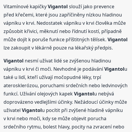
Vitamínové kapičky
Vigantol
slouží jako prevence
před křečemi, které jsou zapříčiněny nízkou hladinou
vápníku v krvi. Nedostatek vápníku v krvi člověka může
způsobit křivici, měknutí nebo řídnutí kostí, případně
může dojít k poruše funkce příštitných tělísek.
Vigantol
lze zakoupit v lékárně pouze na lékařský předpis.
Vigantol
nesmí užívat lidé se zvýšenou hladinou
vápníku v krvi či moči. Nevhodné je podávání
Vigantol
u
také u lidí, kteří užívají močopudné léky, trpí
aterosklerózou, poruchami srdečních nebo ledvinových
funkcí. Užívání olejových kapek
Vigantol
u nebývá
doprovázeno vedlejšími účinky. Nežádoucí účinky může
uživatel
Vigantol
u pocítit při zvýšené hladině vápníku
v krvi nebo moči, kdy se může objevit porucha
srdečního rytmu, bolest hlavy, pocity na zvracení nebo