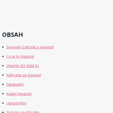
OBSAH
Srovnání Caltrate a Vigantol
Co je to Vigantol
Vitamín D3 5000 IU
Náhrada za Vigantol
Dávkování
Kapky Vigantol
Upozornění
Způsob použití léku