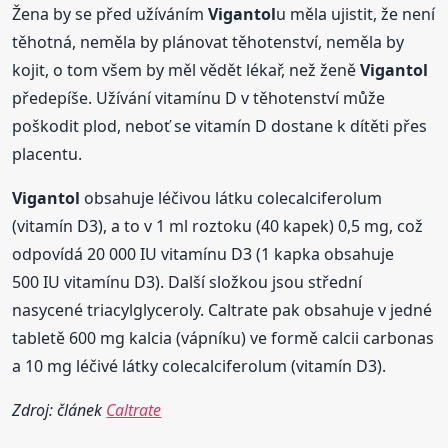
Žena by se před užíváním
Vigantol
u měla ujistit, že není
těhotná, neměla by plánovat těhotenství, neměla by
kojit, o tom všem by měl vědět lékař, než ženě
Vigantol
předepíše. Užívání vitamínu D v těhotenství může
poškodit plod, neboť se vitamín D dostane k dítěti přes
placentu.
Vigantol
obsahuje léčivou látku colecalciferolum
(vitamín D3), a to v 1 ml roztoku (40 kapek) 0,5 mg, což
odpovídá 20 000 IU vitamínu D3 (1 kapka obsahuje
500 IU vitamínu D3). Další složkou jsou střední
nasycené triacylglyceroly. Caltrate pak obsahuje v jedné
tabletě 600 mg kalcia (vápníku) ve formě calcii carbonas
a 10 mg léčivé látky colecalciferolum (vitamín D3).
Zdroj: článek
Caltrate