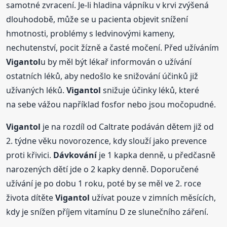
samotné zvracení. Je-li hladina vápníku v krvi zvýšená
dlouhodobě, může se u pacienta objevit snížení
hmotnosti, problémy s ledvinovými kameny,
nechutenství, pocit žízně a časté močení. Před užíváním
Vigantol
u by měl být lékař informován o užívání
ostatních léků, aby nedošlo ke snižování účinků již
užívaných léků.
Vigantol
snižuje účinky léků, které
na sebe vážou například fosfor nebo jsou močopudné.
Vigantol
je na rozdíl od Caltrate podáván dětem již od
2. týdne věku novorozence, kdy slouží jako prevence
proti křivici.
Dávkování
je 1 kapka denně, u předčasně
narozených dětí jde o 2 kapky denně. Doporučené
užívání je po dobu 1 roku, poté by se měl ve 2. roce
života dítěte
Vigantol
užívat pouze v zimních měsících,
kdy je snížen příjem vitamínu D ze slunečního záření.