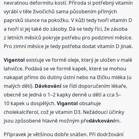
nevratnou deformitu kostí. Příroda si potřebný vitamín
vyrábí v těle živočichů sama působením přímých
paprsků slunce na pokožku. V kůži tedy tvoří vitamín D
a tvoří si jej také do zásoby. Dá se tedy říci, že zásoba
z letních měsíců pokryje potřebu pro podzimní měsíce.
Pro zimní měsíce je tedy potřeba dodat vitamín D jinak.
Vigantol
existuje ve formě oleje, který je uložen v malé
lahvičce. Podává se ve formě kapek, které se mohou
nakapat přímo do dutiny ústní nebo na lžičku mléka (u
malých dětí).
Dávkování
se řídí doporučením lékaře,
obecně se jedná o 1–2 kapky denně u dětí a cca 5–
10 kapek u dospělých.
Vigantol
obsahuje
cholekalciferol, což je vitamin D3. Nežádoucí účinky
jsou způsobené hlavně možným pře
dávkování
m.
Přípravek je většinou dobře snášen. Při dodržování