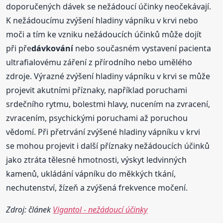
doporučených dávek se nežádoucí účinky neočekávají.
K nežádoucímu zvýšení hladiny vápníku v krvi nebo
moči a tím ke vzniku nežádoucích účinků může dojít
při pře
dávkování
nebo současném vystavení pacienta
ultrafialovému záření z přírodního nebo umělého
zdroje. Výrazné zvýšení hladiny vápníku v krvi se může
projevit akutními příznaky, například poruchami
srdečního rytmu, bolestmi hlavy, nucením na zvracení,
zvracením, psychickými poruchami až poruchou
vědomí. Při přetrvání zvýšené hladiny vápníku v krvi
se mohou projevit i další příznaky nežádoucích účinků
jako ztráta tělesné hmotnosti, výskyt ledvinných
kamenů, ukládání vápníku do měkkých tkání,
nechutenství, žízeň a zvýšená frekvence močení.
Zdroj: článek
Vigantol - nežádoucí účinky