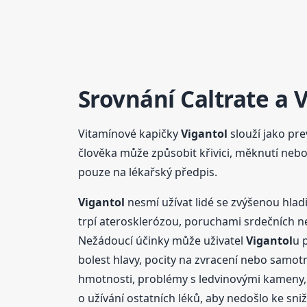
Srovnání Caltrate a
V
Vitamínové kapičky
Vigantol
slouží jako pre
člověka může způsobit křivici, měknutí nebo 
pouze na lékařský předpis.
Vigantol
nesmí užívat lidé se zvýšenou hlad
trpí aterosklerózou, poruchami srdečních n
Nežádoucí účinky může uživatel
Vigantol
u 
bolest hlavy, pocity na zvracení nebo samotn
hmotnosti, problémy s ledvinovými kameny, 
o užívání ostatních léků, aby nedošlo ke sni