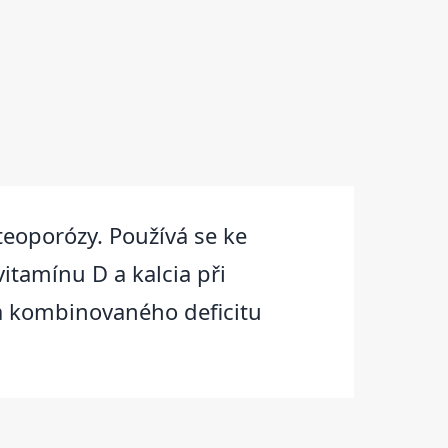
teoporózy. Používá se ke
vitamínu D a kalcia při
za kombinovaného deficitu