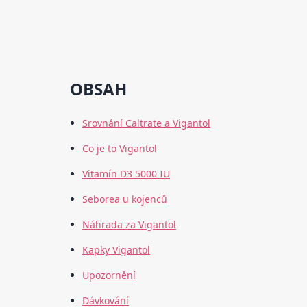
OBSAH
Srovnání Caltrate a Vigantol
Co je to Vigantol
Vitamín D3 5000 IU
Seborea u kojenců
Náhrada za Vigantol
Kapky Vigantol
Upozornění
Dávkování