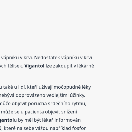
vápníku v krvi. Nedostatek vápníku v krvi
ch tělísek.
Vigantol
lze zakoupit v lékárně
u také u lidí, kteří užívají močopudné léky,
nebývá doprovázeno vedlejšími účinky.
e může objevit porucha srdečního rytmu,
 může se u pacienta objevit snížení
gantol
u by měl být lékař informován
ů, které na sebe vážou například fosfor