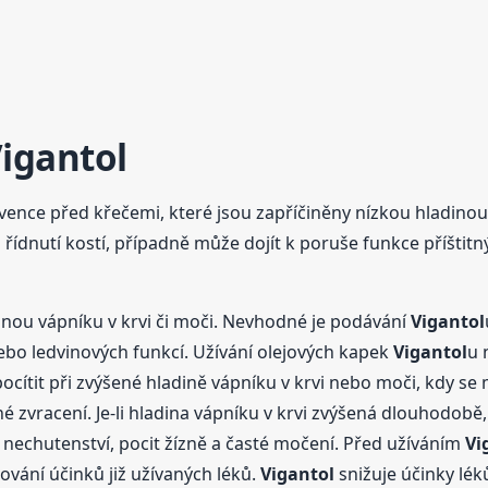
igantol
vence před křečemi, které jsou zapříčiněny nízkou hladinou 
řídnutí kostí, případně může dojít k poruše funkce příštitný
inou vápníku v krvi či moči. Nevhodné je podávání
Vigantol
ebo ledvinových funkcí. Užívání olejových kapek
Vigantol
u 
pocítit při zvýšené hladině vápníku v krvi nebo moči, kdy s
é zvracení. Je-li hladina vápníku v krvi zvýšená dlouhodobě,
nechutenství, pocit žízně a časté močení. Před užíváním
Vi
žování účinků již užívaných léků.
Vigantol
snižuje účinky lék