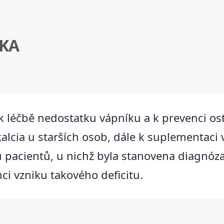
KA
 k léčbě nedostatku vápníku a k prevenci os
kalcia u starších osob, dále k suplementaci 
 u pacientů, u nichž byla stanovena diagnó
nci vzniku takového deficitu.