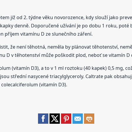
tem již od 2. týdne věku novorozence, kdy slouží jako preven
kapky denně. Doporučené užívání je po dobu 1 roku, poté by
en příjem vitamínu D ze slunečního záření.
istit, že není těhotná, neměla by plánovat těhotenství, nemě
nu D v těhotenství může poškodit plod, neboť se vitamín D d
olum (vitamín D3), a to v 1 ml roztoku (40 kapek) 0,5 mg, c
jsou střední nasycené triacylglyceroly. Caltrate pak obsahuj
 colecalciferolum (vitamín D3).