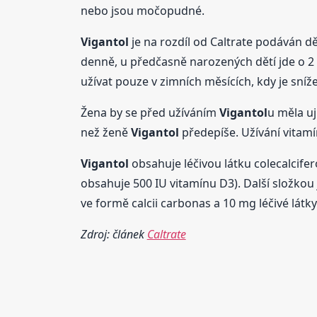
nebo jsou močopudné.
Vigantol
je na rozdíl od Caltrate podáván dě
denně, u předčasně narozených dětí jde o 2 
užívat pouze v zimních měsících, kdy je sníž
Žena by se před užíváním
Vigantol
u měla uj
než ženě
Vigantol
předepíše. Užívání vitamí
Vigantol
obsahuje léčivou látku colecalcifer
obsahuje 500 IU vitamínu D3). Další složkou 
ve formě calcii carbonas a 10 mg léčivé látky
Zdroj: článek
Caltrate