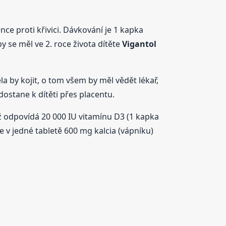
ce proti křivici. Dávkování je 1 kapka
 se měl ve 2. roce života dítěte
Vigantol
la by kojit, o tom všem by měl vědět lékař,
ostane k dítěti přes placentu.
ož odpovídá 20 000 IU vitamínu D3 (1 kapka
e v jedné tabletě 600 mg kalcia (vápníku)