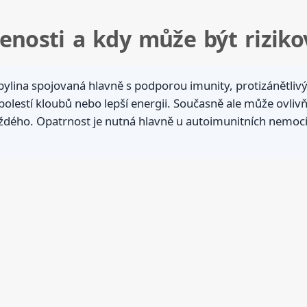
šenosti a kdy může být riziko
 bylina spojovaná hlavně s podporou imunity, protizánětli
 bolestí kloubů nebo lepší energii. Současně ale může ovliv
aždého. Opatrnost je nutná hlavně u autoimunitních nemocí,