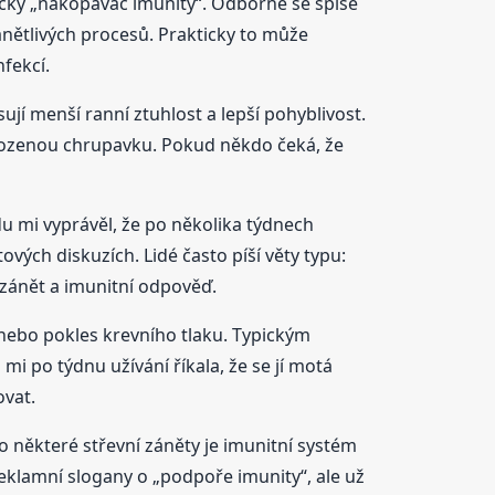
cký „nakopávač imunity“. Odborně se spíše
ánětlivých procesů. Prakticky to může
fekcí.
ují menší ranní ztuhlost a lepší pohyblivost.
oškozenou chrupavku. Pokud někdo čeká, že
u mi vyprávěl, že po několika týdnech
ových diskuzích. Lidé často píší věty typu:
 zánět a imunitní odpověď.
 nebo pokles krevního tlaku. Typickým
mi po týdnu užívání říkala, že se jí motá
ovat.
o některé střevní záněty je imunitní systém
eklamní slogany o „podpoře imunity“, ale už