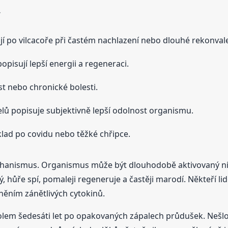
ají po vilcacoře při častém nachlazení nebo dlouhé rekonval
opisují lepší energii a regeneraci.
st nebo chronické bolesti.
elů popisuje subjektivně lepší odolnost organismu.
lad po covidu nebo těžké chřipce.
chanismus. Organismus může být dlouhodobě aktivovaný níz
hůře spí, pomaleji regeneruje a častěji marodí. Někteří lid
vněním zánětlivých cytokinů.
olem šedesáti let po opakovaných zápalech průdušek. Nešlo 