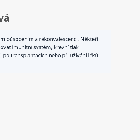
vá
vým působením a rekonvalescencí. Někteří
ňovat imunitní systém, krevní tlak
 po transplantacích nebo při užívání léků