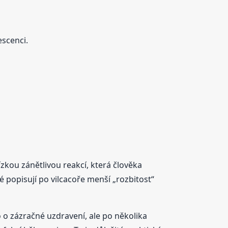
escenci.
kou zánětlivou reakcí, která člověka
é popisují po vilcacoře menší „rozbitost“
o zázračné uzdravení, ale po několika