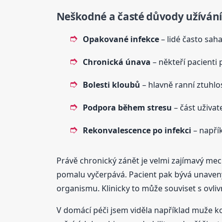
Neškodné a časté důvody užívání
Opakované infekce
– lidé často sah
Chronická únava
– někteří pacienti p
Bolesti kloubů
– hlavně ranní ztuhlo
Podpora během stresu
– část uživat
Rekonvalescence po infekci
– napřík
Právě chronický zánět je velmi zajímavý me
pomalu vyčerpává. Pacient pak bývá unavený, 
organismu. Klinicky to může souviset s ovli
V domácí péči jsem viděla například muže k