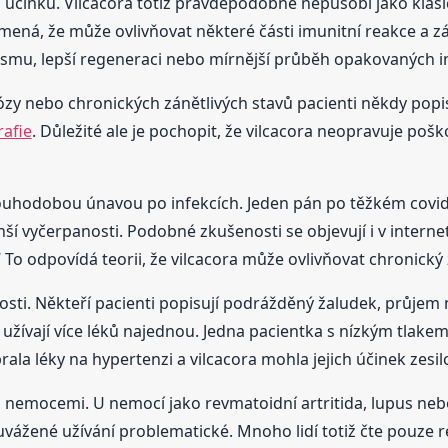
účinku. Vilcacora totiž pravděpodobně nepůsobí jako klasi
amená, že může ovlivňovat některé části imunitní reakce a z
ismu, lepší regeneraci nebo mírnější průběh opakovaných in
trózy nebo chronických zánětlivých stavů pacienti někdy popis
rafie
. Důležité ale je pochopit, že vilcacora neopravuje p
louhodobou únavou po infekcích. Jeden pán po těžkém covid
nší vyčerpanosti. Podobné zkušenosti se objevují i v internet
o odpovídá teorii, že vilcacora může ovlivňovat chronický
nosti. Někteří pacienti popisují podrážděný žaludek, průjem
 užívají více léků najednou. Jedna pacientka s nízkým tlakem 
rala léky na hypertenzi a vilcacora mohla jejich účinek zesil
i nemocemi. U nemocí jako revmatoidní artritida, lupus neb
vážené užívání problematické. Mnoho lidí totiž čte pouze r