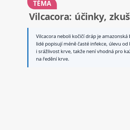
TÉMA
Vilcacora: účinky, zku
Vilcacora neboli kočičí dráp je amazonská
lidé popisují méně časté infekce, úlevu od
i srážlivost krve, takže není vhodná pro k
na ředění krve.