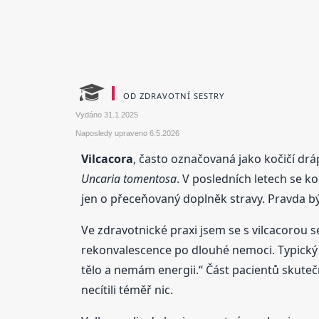
OD ZDRAVOTNÍ SESTRY
Vydáno
31.1.2025
Naposledy upraveno
6.5.2026
Vilcacora
, často označovaná jako kočičí dráp
Uncaria tomentosa
. V posledních letech se ko
jen o přeceňovaný doplněk stravy. Pravda b
Ve zdravotnické praxi jsem se s vilcacorou
rekonvalescence po dlouhé nemoci. Typický sc
tělo a nemám energii.“ Část pacientů skuteč
necítili téměř nic.