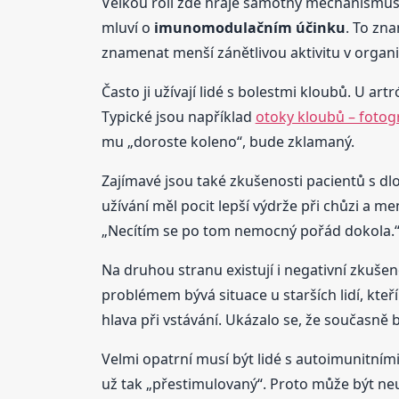
Velkou roli zde hraje samotný mechanismus 
mluví o
imunomodulačním účinku
. To zn
znamenat menší zánětlivou aktivitu v organ
Často ji užívají lidé s bolestmi kloubů. U ar
Typické jsou například
otoky kloubů – fotog
mu „doroste koleno“, bude zklamaný.
Zajímavé jsou také zkušenosti pacientů s d
užívání měl pocit lepší výdrže při chůzi a me
„Necítím se po tom nemocný pořád dokola.“ T
Na druhou stranu existují i negativní zkuše
problémem bývá situace u starších lidí, kteří
hlava při vstávání. Ukázalo se, že současně b
Velmi opatrní musí být lidé s autoimunitním
už tak „přestimulovaný“. Proto může být neu