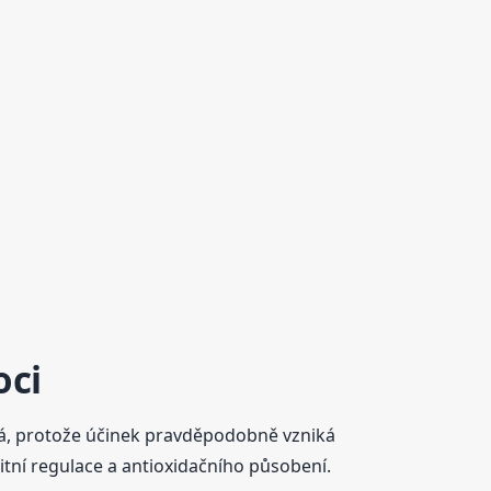
oci
chá, protože účinek pravděpodobně vzniká
tní regulace a antioxidačního působení.