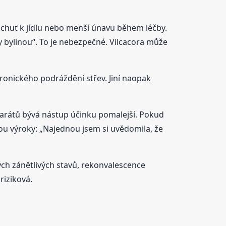
pší chuť k jídlu nebo menší únavu během léčby.
y bylinou“. To je nebezpečné. Vilcacora může
hronického podráždění střev. Jiní naopak
parátů bývá nástup účinku pomalejší. Pokud
sou výroky: „Najednou jsem si uvědomila, že
ch zánětlivých stavů, rekonvalescence
riziková.