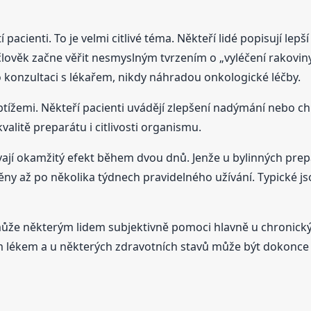
í pacienti. To je velmi citlivé téma. Někteří lidé popisují le
 člověk začne věřit nesmyslným tvrzením o „vyléčení rakovin
onzultaci s lékařem, nikdy náhradou onkologické léčby.
 obtížemi. Někteří pacienti uvádějí zlepšení nadýmání nebo c
kvalitě preparátu i citlivosti organismu.
ávají okamžitý efekt během dvou dnů. Jenže u bylinných pre
měny až po několika týdnech pravidelného užívání. Typické j
ůže některým lidem subjektivně pomoci hlavně u chronický
m lékem a u některých zdravotních stavů může být dokonce 