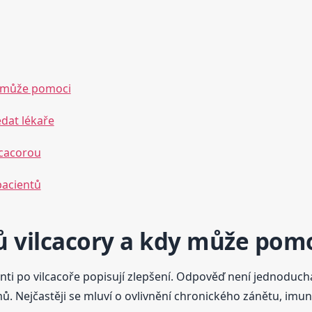
y může pomoci
edat lékaře
ilcacorou
pacientů
ů vilcacory a kdy může pom
ienti po vilcacoře popisují zlepšení. Odpověď není jednodu
 Nejčastěji se mluví o ovlivnění chronického zánětu, imuni