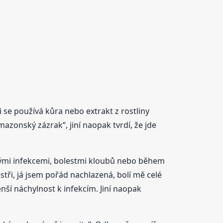
i se používá kůra nebo extrakt z rostliny
amazonský zázrak“, jiní naopak tvrdí, že jde
nými infekcemi, bolestmi kloubů nebo během
tři, já jsem pořád nachlazená, bolí mě celé
nší náchylnost k infekcím. Jiní naopak