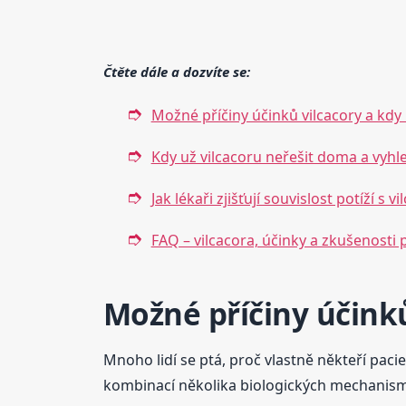
Čtěte dále a dozvíte se:
Možné příčiny účinků vilcacory a kd
Kdy už vilcacoru neřešit doma a vyhl
Jak lékaři zjišťují souvislost potíží s v
FAQ – vilcacora, účinky a zkušenosti 
Možné příčiny účink
Mnoho lidí se ptá, proč vlastně někteří pac
kombinací několika biologických mechanismů.