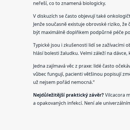
neřeší, co to znamená biologicky.
V diskuzích se často objevují také onkologičt
Jenže současně existuje obrovské riziko, že
být maximálně doplňkem podpůrné péče po k
Typické jsou i zkušenosti lidí se zažívacími
hlásí bolesti žaludku. Velmi záleží na dávce, 
Jedna zajímavá věc z praxe: lidé často oček
vůbec fungují, pacienti většinou popisují z
už nejsem pořád nemocná.“
Nejdůležitější praktický závěr?
Vilcacora m
a opakovaných infekcí. Není ale univerzální