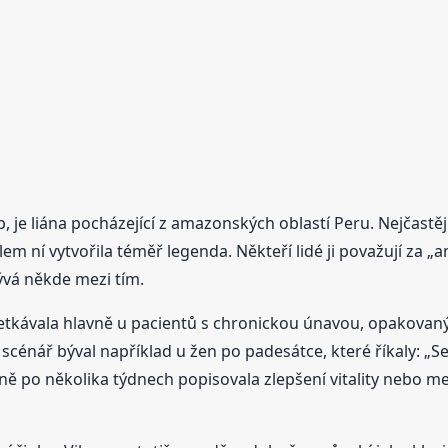
, je liána pocházející z amazonských oblastí Peru. Nejčastěj
lem ní vytvořila téměř legenda. Někteří lidé ji považují za „
ývá někde mezi tím.
 setkávala hlavně u pacientů s chronickou únavou, opakova
énář býval například u žen po padesátce, které říkaly: „Ses
ně po několika týdnech popisovala zlepšení vitality nebo me