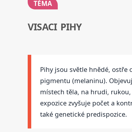
TÉMA
VISACI PIHY
Pihy jsou světle hnědé, ostře
pigmentu (melaninu). Objevují 
místech těla, na hrudi, rukou,
expozice zvyšuje počet a kont
také genetické predispozice.