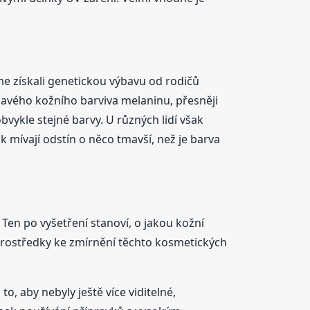
sme získali genetickou výbavu od rodičů
vého kožního barviva melaninu, přesněji
vykle stejné barvy. U různých lidí však
 mívají odstín o něco tmavší, než je barva
 Ten po vyšetření stanoví, o jakou kožní
rostředky ke zmírnění těchto kosmetických
, aby nebyly ještě více viditelné,