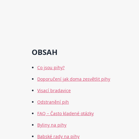
OBSAH
Co jsou pihy?
Doporučení jak doma zesvětlit pihy
Visací bradavice
Odstranění pih
FAQ – Často kladené otázky
Byliny na pihy
Babské rady na pihy