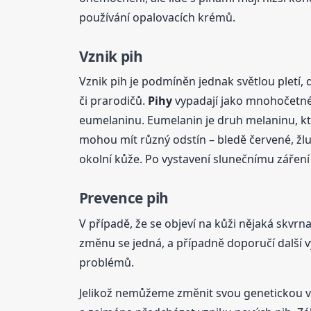
používání opalovacích krémů.
Vznik pih
Vznik pih je podmíněn jednak světlou pletí, d
či prarodičů.
Pihy
vypadají jako mnohočetné
eumelaninu. Eumelanin je druh melaninu, kte
mohou mít různý odstín – bledě červené, žlu
okolní kůže. Po vystavení slunečnímu záření
Prevence pih
V případě, že se objeví na kůži nějaká skvrna
změnu se jedná, a případně doporučí další vy
problémů.
Jelikož nemůžeme změnit svou genetickou výb