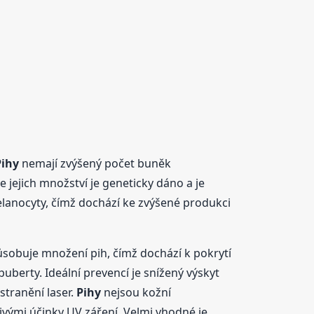
Pihy
nemají zvýšený počet buněk
 jejich množství je geneticky dáno a je
elanocyty, čímž dochází ke zvýšené produkci
působuje množení pih, čímž dochází k pokrytí
puberty. Ideální prevencí je snížený výskyt
stranění laser.
Pihy
nejsou kožní
nivými účinky UV záření. Velmi vhodné je