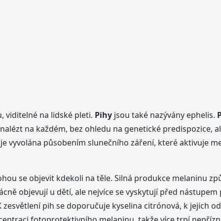
iditelné na lidské pleti.
Pihy
jsou také nazývány ephelis.
 nalézt na každém, bez ohledu na genetické predispozice, ale
je vyvolána působením slunečního záření, které aktivuje m
mohou se objevit kdekoli na těle. Silná produkce melaninu z
ácně objevují u dětí, ale nejvíce se vyskytují před nástupem 
esvětlení pih se doporučuje kyselina citrónová, k jejich od
centraci fotoprotektivního melaninu, takže více trpí nepříz