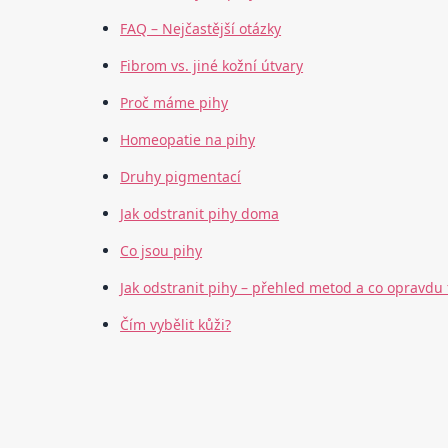
FAQ – Nejčastější otázky
Fibrom vs. jiné kožní útvary
Proč máme pihy
Homeopatie na pihy
Druhy pigmentací
Jak odstranit pihy doma
Co jsou pihy
Jak odstranit pihy – přehled metod a co opravdu
Čím vybělit kůži?