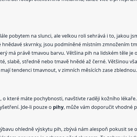
ále pobytem na slunci, ale velkou roli sehrává i to, jakou j
 hnědavé skvrnky, jsou podmíněné místním zmnožením tma
rý má právě tmavou barvu. Většina pih na lidském těle je ob
té, slabě, středně nebo tmavě hnědé až černé. Většinou však
 mají tendenci tmavnout, v zimních měsících zase zblednou.
, o které máte pochybnosti, navštivte raději kožního lékaře.
šetření. Jde-li pouze o
pihy
, může vám doporučit vhodné p
avu ohledně výskytu pih, zbývá nám alespoň pokusit se o to