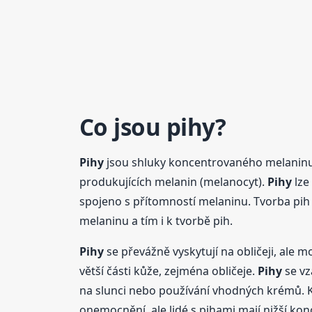
Co jsou
pihy
?
Pihy
jsou shluky koncentrovaného melaninu, v
produkujících melanin (melanocyt).
Pihy
lze
spojeno s přítomností melaninu. Tvorba pih 
melaninu a tím i k tvorbě pih.
Pihy
se převážně vyskytují na obličeji, ale 
větší části kůže, zejména obličeje.
Pihy
se vz
na slunci nebo používání vhodných krémů. K z
onemocnění, ale lidé s pihami mají nižší kon