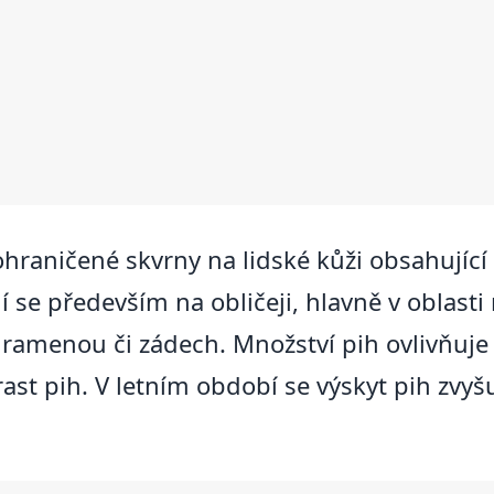
 ohraničené skvrny na lidské kůži obsahujíc
se především na obličeji, hlavně v oblasti 
 ramenou či zádech. Množství pih ovlivňuje 
rast pih. V letním období se výskyt pih zvyš