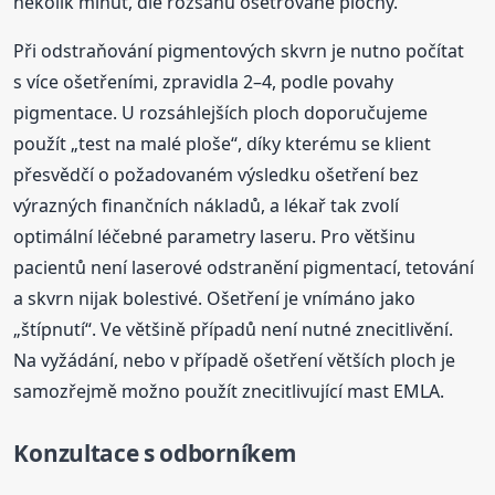
několik minut, dle rozsahu ošetřované plochy.
Při odstraňování pigmentových skvrn je nutno počítat
s více ošetřeními, zpravidla 2–4, podle povahy
pigmentace. U rozsáhlejších ploch doporučujeme
použít „test na malé ploše“, díky kterému se klient
přesvědčí o požadovaném výsledku ošetření bez
výrazných finančních nákladů, a lékař tak zvolí
optimální léčebné parametry laseru. Pro většinu
pacientů není laserové odstranění pigmentací, tetování
a skvrn nijak bolestivé. Ošetření je vnímáno jako
„štípnutí“. Ve většině případů není nutné znecitlivění.
Na vyžádání, nebo v případě ošetření větších ploch je
samozřejmě možno použít znecitlivující mast EMLA.
Konzultace s odborníkem