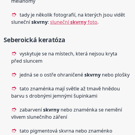
melanomy
tady je několik fotografií, na kterých jsou vidět
sluneční
skvrny
:
sluneční
skvrny
foto
.
Seberoická keratóza
vyskytuje se na místech, která nejsou kryta
před sluncem
jedná se o ostře ohraničené
skvrny
nebo plošky
tato znaménka mají světle až tmavě hnědou
barvu s drobnými jemnými šupinkami
zabarvení
skvrny
nebo znaménka se nemění
vlivem slunečního záření
tato pigmentová skvrna nebo znaménko