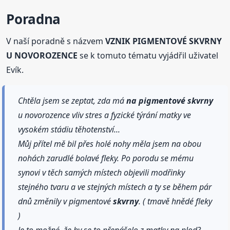
Poradna
V naší poradně s názvem
VZNIK PIGMENTOVÉ SKVRNY
U NOVOROZENCE
se k tomuto tématu vyjádřil uživatel
Evík.
Chtěla jsem se zeptat, zda má
na pigmentové
skvrny
u novorozence vliv stres a fyzické týrání matky ve
vysokém stádiu těhotenství...
Můj přítel mě bil přes holé nohy měla jsem na obou
nohách zarudlé bolavé fleky. Po porodu se mému
synovi v těch samých místech objevili modřinky
stejného tvaru a ve stejných místech a ty se během pár
dnů změnily v pigmentové
skvrny
. ( tmavě hnědé fleky
)