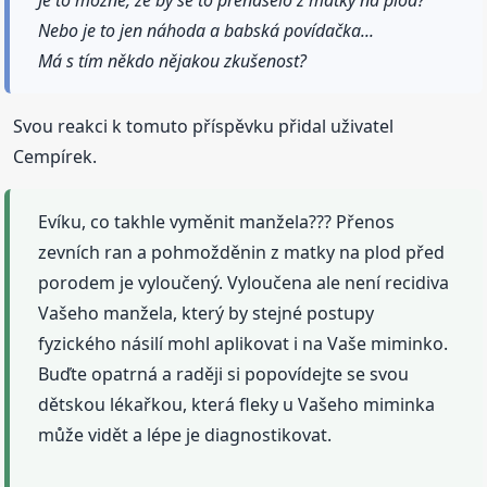
Je to možné, že by se to přenášelo z matky na plod?
Nebo je to jen náhoda a babská povídačka...
Má s tím někdo nějakou zkušenost?
Svou reakci k tomuto příspěvku přidal uživatel
Cempírek.
Evíku, co takhle vyměnit manžela??? Přenos
zevních ran a pohmožděnin z matky na plod před
porodem je vyloučený. Vyloučena ale není recidiva
Vašeho manžela, který by stejné postupy
fyzického násilí mohl aplikovat i na Vaše miminko.
Buďte opatrná a raději si popovídejte se svou
dětskou lékařkou, která fleky u Vašeho miminka
může vidět a lépe je diagnostikovat.