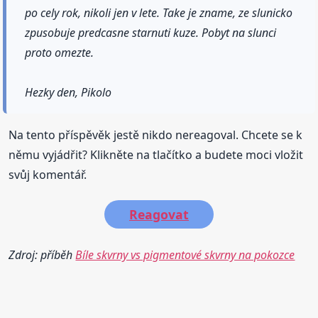
po cely rok, nikoli jen v lete. Take je zname, ze slunicko
zpusobuje predcasne starnuti kuze. Pobyt na slunci
proto omezte.
Hezky den, Pikolo
Na tento příspěvěk jestě nikdo nereagoval. Chcete se k
němu vyjádřit? Klikněte na tlačítko a budete moci vložit
svůj komentář.
Reagovat
Zdroj: příběh
Bíle skvrny vs pigmentové skvrny na pokozce