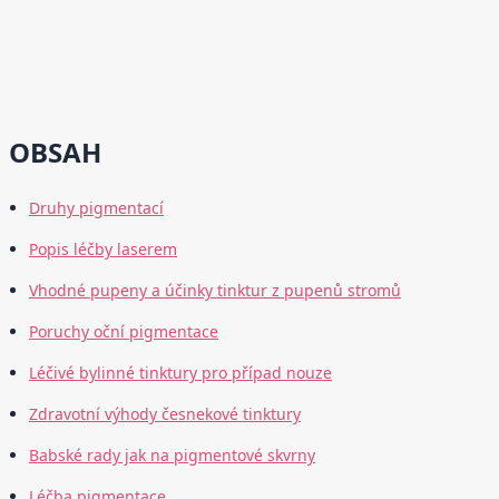
OBSAH
Druhy pigmentací
Popis léčby laserem
Vhodné pupeny a účinky tinktur z pupenů stromů
Poruchy oční pigmentace
Léčivé bylinné tinktury pro případ nouze
Zdravotní výhody česnekové tinktury
Babské rady jak na pigmentové skvrny
Léčba pigmentace