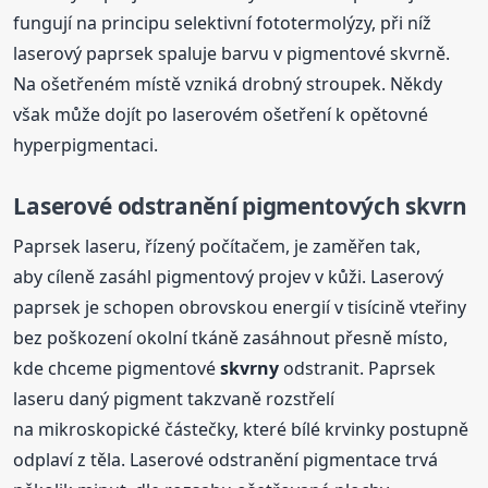
fungují na principu selektivní fototermolýzy, při níž
laserový paprsek spaluje barvu v pigmentové skvrně.
Na ošetřeném místě vzniká drobný stroupek. Někdy
však může dojít po laserovém ošetření k opětovné
hyperpigmentaci.
Laserové odstranění pigmentových skvrn
Paprsek laseru, řízený počítačem, je zaměřen tak,
aby cíleně zasáhl pigmentový projev v kůži. Laserový
paprsek je schopen obrovskou energií v tisícině vteřiny
bez poškození okolní tkáně zasáhnout přesně místo,
kde chceme pigmentové
skvrny
odstranit. Paprsek
laseru daný pigment takzvaně rozstřelí
na mikroskopické částečky, které bílé krvinky postupně
odplaví z těla. Laserové odstranění pigmentace trvá