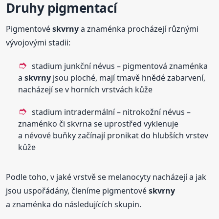
Druhy pigmentací
Pigmentové
skvrny
a znaménka procházejí různými
vývojovými stadii:
stadium junkční névus – pigmentová znaménka
a
skvrny
jsou ploché, mají tmavě hnědé zabarvení,
nacházejí se v horních vrstvách kůže
stadium intradermální – nitrokožní névus –
znaménko či skvrna se uprostřed vyklenuje
a névové buňky začínají pronikat do hlubších vrstev
kůže
Podle toho, v jaké vrstvě se melanocyty nacházejí a jak
jsou uspořádány, členíme pigmentové
skvrny
a znaménka do následujících skupin.