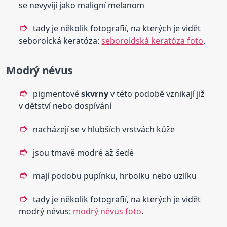
se nevyvíjí jako maligní melanom
tady je několik fotografií, na kterých je vidět
seboroická keratóza:
seboroidská keratóza foto
.
Modrý névus
pigmentové
skvrny
v této podobě vznikají již
v dětství nebo dospívání
nacházejí se v hlubších vrstvách kůže
jsou tmavě modré až šedé
mají podobu pupínku, hrbolku nebo uzlíku
tady je několik fotografií, na kterých je vidět
modrý névus:
modrý névus foto
.