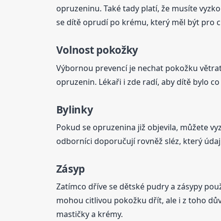
opruzeninu. Také tady platí, že musíte vyzko
se dítě oprudí po krému, který měl být pro c
Volnost pokožky
Výbornou prevencí je nechat pokožku větrat. A
opruzenin. Lékaři i zde radí, aby dítě bylo co
Bylinky
Pokud se opruzenina již objevila, můžete vy
odborníci doporučují rovněž sléz, který úd
Zásyp
Zatímco dříve se dětské pudry a zásypy použív
mohou citlivou pokožku dřít, ale i z toho dův
mastičky a krémy.