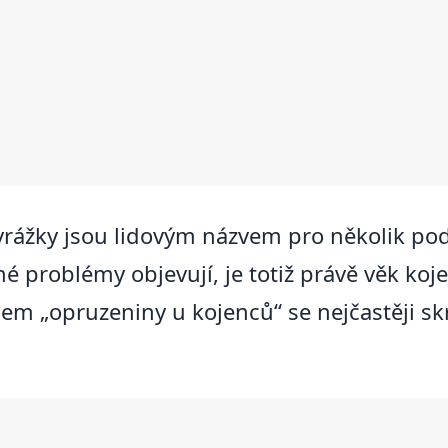
rážky jsou lidovým názvem pro několik po
né problémy objevují, je totiž právě věk ko
em „opruzeniny u kojenců“ se nejčastěji sk