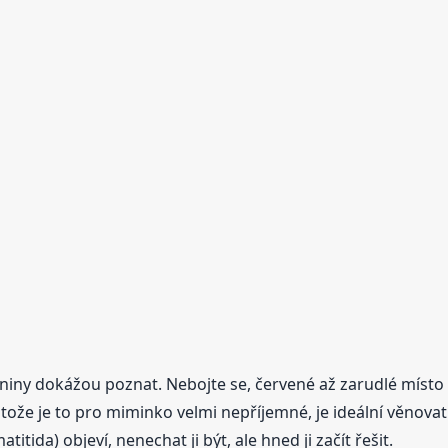
iny dokážou poznat. Nebojte se, červené až zarudlé místo či
tože je to pro miminko velmi nepříjemné, je ideální věnovat
tida) objeví, nenechat ji být, ale hned ji začít řešit.