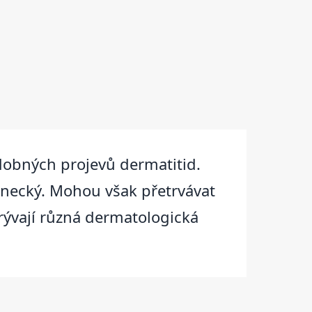
dobných projevů dermatitid.
jenecký. Mohou však přetrvávat
rývají různá dermatologická