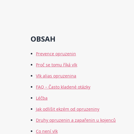
OBSAH
Prevence opruzenin
Proč se tomu říká vlk
Vlk alias opruzenina
FAQ – Často kladené otázky
Léčba
Jak odlišit ekzém od opruzeniny
Druhy opruzenin a zapařenin u kojenců
Co není vlk