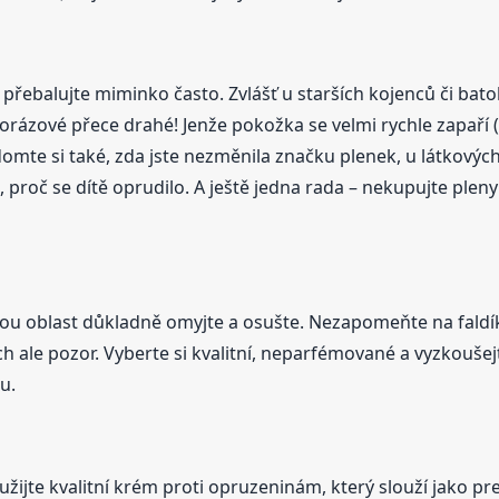
přebalujte miminko často. Zvlášť u starších kojenců či bato
norázové přece drahé! Jenže pokožka se velmi rychle zapaří (
omte si také, zda jste nezměnila značku plenek, u látkových 
, proč se dítě oprudilo. A ještě jedna rada – nekupujte ple
u oblast důkladně omyjte a osušte. Nezapomeňte na faldík
h ale pozor. Vyberte si kvalitní, neparfémované a vyzkoušej
u.
užijte kvalitní krém proti opruzeninám, který slouží jako pr