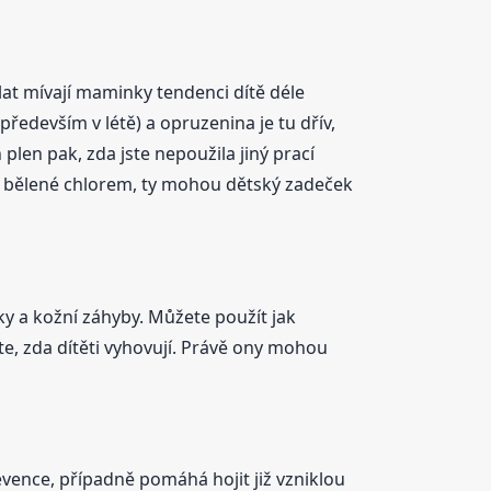
lat mívají maminky tendenci dítě déle
především v létě) a opruzenina je tu dřív,
plen pak, zda jste nepoužila jiný prací
ny bělené chlorem, ty mohou dětský zadeček
y a kožní záhyby. Můžete použít jak
te, zda dítěti vyhovují. Právě ony mohou
evence, případně pomáhá hojit již vzniklou