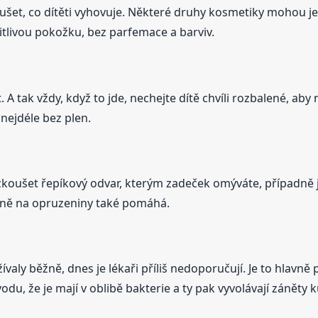
ušet, co dítěti vyhovuje. Některé druhy kosmetiky mohou jem
itlivou pokožku, bez parfemace a barviv.
 tak vždy, když to jde, nechejte dítě chvíli rozbalené, aby n
 nejdéle bez plen.
zkoušet řepíkový odvar, kterým zadeček omýváte, případně j
ajně na opruzeniny také pomáhá.
aly běžně, dnes je lékaři příliš nedoporučují. Je to hlavně 
odu, že je mají v oblibě bakterie a ty pak vyvolávají záněty