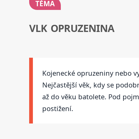
TÉMA
VLK OPRUZENINA
Kojenecké opruzeniny nebo vy
Nejčastější věk, kdy se podob
až do věku batolete. Pod pojm
postižení.