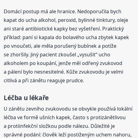
Domácí postup má ale hranice. Nedoporučila bych
kapat do ucha alkohol, peroxid, bylinné tinktury, oleje
ani staré antibiotické kapky bez vyšetření. Praktický
příklad: paní si kapala do bolavého ucha zbytek kapek
po vnoučeti, ale měla porušený bubínek a potíže
se zhoršily. Jiný pacient zkoušel „vysušit“ ucho
alkoholem po koupání, jenže měl odřený zvukovod
a pálení bylo nesnesitelné. Kůže zvukovodu je velmi
citlivá a při zánětu reaguje prudce.
Léčba u lékaře
U zánětu zevního zvukovodu se obvykle používá lokální
léčba ve formě ušních kapek, často s protizánětlivou
a protiinfekční složkou podle nálezu. Důležité je
správné podání: člověk leží postiženým uchem nahoru,