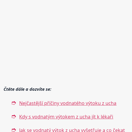
Čtěte dále a dozvíte se:
Nejčastější příčiny vodnatého výtoku z ucha
Kdy s vodnatým výtokem z ucha jít k lékaři
Jak se vodnatý výtok z ucha vyšetřuje a co čekat