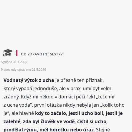
OD ZDRAVOTNÍ SESTRY
Vydáno
31.1.2025
Naposledy upraveno
21.5.2026
Vodnatý výtok z ucha
je přesně ten příznak,
který vypadá jednoduše, ale v praxi umí být velmi
zrádný. Když mi někdo v domácí péči řekl „teče mi
z ucha voda“, první otázka nikdy nebyla jen „kolik toho
je“, ale hlavně
kdy to začalo, jestli ucho bolí, jestli je
zalehlé, zda byl člověk ve vodě, čistil si ucho,
prodělal rýmu, měl horečku nebo úraz
. Stejně