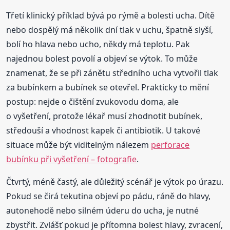
Třetí klinický příklad bývá po rýmě a bolesti ucha. Dítě
nebo dospělý má několik dní tlak v uchu, špatně slyší,
bolí ho hlava nebo ucho, někdy má teplotu. Pak
najednou bolest povolí a objeví se výtok. To může
znamenat, že se při zánětu středního ucha vytvořil tlak
za bubínkem a bubínek se otevřel. Prakticky to mění
postup: nejde o čištění zvukovodu doma, ale
o vyšetření, protože lékař musí zhodnotit bubínek,
středouší a vhodnost kapek či antibiotik. U takové
situace může být viditelným nálezem
perforace
bubínku při vyšetření – fotografie
.
Čtvrtý, méně častý, ale důležitý scénář je výtok po úrazu.
Pokud se čirá tekutina objeví po pádu, ráně do hlavy,
autonehodě nebo silném úderu do ucha, je nutné
zbystřit. Zvlášť pokud je přítomna bolest hlavy, zvracení,