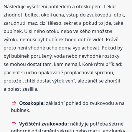
Následuje vyšetření pohledem a otoskopem. Lékař
zhodnotí boltec, okolí ucha, vstup do zvukovodu, otok,
zarudnutí, maz, cizí těleso, sekret a pokud to jde, také
bubínek. U silného otoku nebo velkého množství
výtoku nemusí být bubínek hned dobře vidět. Právě
proto není vhodné ucho doma vyplachovat. Pokud by
byl bubínek porušený, voda nebo nevhodné roztoky
se mohou dostat tam, kam nemají. Konkrétní příklad:
pacient si ucho opakovaně proplachoval sprchou,
protože „chtěl dostat výtok ven“, ale zánět se zhoršil
a bolest zesílila.
Otoskopie:
základní pohled do zvukovodu a na
bubínek.
Vyčištění zvukovodu:
někdy je potřeba šetrné
odborné odstranění sekretu nebo mazu, aby kapky