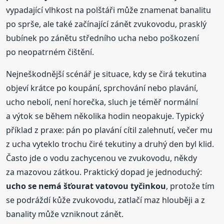
vypadající vlhkost na polštáři může znamenat banalitu
po sprše, ale také začínající zánět zvukovodu, prasklý
bubínek po zánětu středního ucha nebo poškození
po neopatrném čištění.
Nejneškodnější scénář je situace, kdy se čirá tekutina
objeví krátce po koupání, sprchování nebo plavání,
ucho nebolí, není horečka, sluch je téměř normální
a výtok se během několika hodin neopakuje. Typický
příklad z praxe: pán po plavání cítil zalehnutí, večer mu
z ucha vyteklo trochu čiré tekutiny a druhý den byl klid.
Často jde o vodu zachycenou ve zvukovodu, někdy
za mazovou zátkou. Praktický dopad je jednoduchý:
ucho se nemá šťourat vatovou tyčinkou
, protože tím
se podráždí kůže zvukovodu, zatlačí maz hlouběji a z
banality může vzniknout zánět.