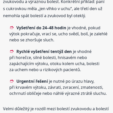
zvukovodu a výraznou bolest. Konkrétní příklad: paní
s cukrovkou měla „jen vlhko v uchu“, ale třetí den už
nemohla spát bolestí a zvukovod byl oteklý.
Vyšetření do 24–48 hodin
je vhodné, pokud
výtok pokračuje, vrací se, ucho svědí, bolí, je zalehlé
nebo se zhoršuje sluch.
Rychlé vyšetření tentýž den
je vhodné
při horečce, silné bolesti, hnisavém nebo
zapáchajícím výtoku, otoku kolem ucha, bolesti
za uchem nebo u rizikových pacientů.
Urgentní řešení
je nutné po úrazu hlavy,
při krvavém výtoku, závrati, zvracení, zmatenosti,
ochrnutí obličeje nebo náhlé výrazné ztrátě sluchu.
Velmi důležitý je rozdíl mezi bolestí zvukovodu a bolestí