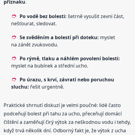
příznaku
.
Po vodě bez bolesti:
šetrně vysušit zevní část,
nešťourat, sledovat.
Se svěděním a bolestí při doteku:
myslet
na zánět zvukovodu.
Po rýmě, tlaku a náhlém povolení bolesti:
myslet na bubínek a střední ucho.
Po úrazu, s krví, závratí nebo poruchou
sluchu:
řešit urgentně.
Praktické shrnutí diskuzí je velmi poučné: lidé často
podceňují bolest při tahu za ucho, přeceňují domácí
čištění a zaměňují čirý výtok za neškodnou vodu i tehdy,
když trvá několik dní. Odborný fakt je, že výtok z ucha