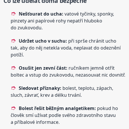
Co lze udělat doma bezpečně
Nešťourat do ucha:
vatové tyčinky, sponky,
pinzety ani papírové rohy nepatří hluboko
do zvukovodu.
Udržet ucho v suchu:
při sprše chránit ucho
tak, aby do něj netekla voda, neplavat do odeznění
potíží.
Osušit jen zevní část:
ručníkem jemně otřít
boltec a vstup do zvukovodu, nezasouvat nic dovnitř.
Sledovat příznaky:
bolest, teplotu, zápach,
sluch, závrať, krev a délku trvání.
Bolest řešit běžným analgetikem:
pokud ho
člověk smí užívat podle svého zdravotního stavu
a příbalové informace.