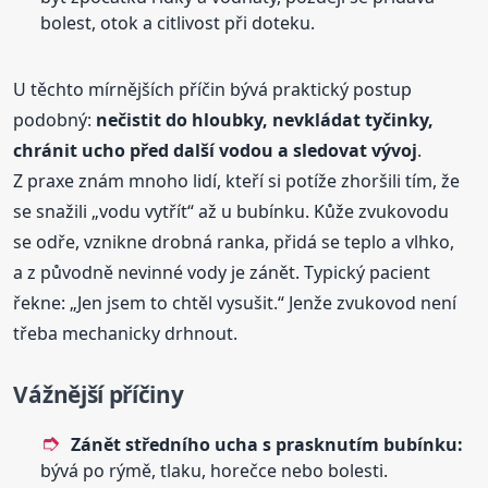
bolest, otok a citlivost při doteku.
U těchto mírnějších příčin bývá praktický postup
podobný:
nečistit do hloubky, nevkládat tyčinky,
chránit ucho před další vodou a sledovat vývoj
.
Z praxe znám mnoho lidí, kteří si potíže zhoršili tím, že
se snažili „vodu vytřít“ až u bubínku. Kůže zvukovodu
se odře, vznikne drobná ranka, přidá se teplo a vlhko,
a z původně nevinné vody je zánět. Typický pacient
řekne: „Jen jsem to chtěl vysušit.“ Jenže zvukovod není
třeba mechanicky drhnout.
Vážnější příčiny
Zánět středního ucha s prasknutím bubínku:
bývá po rýmě, tlaku, horečce nebo bolesti.