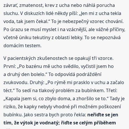
závrať, zmatenost, krev z ucha nebo náhlá porucha
sluchu. V diskuzích lidé někdy píší: „Jen mi z ucha tekla
voda, tak jsem čekal.“ To je nebezpečný vzorec chování.
Po úrazu se musí myslet i na vzácnější, ale vážné příčiny,
včetně úniku tekutiny z oblasti lebky. To se nepoznává
domácím testem.
V pacientských zkušenostech se opakují tři vzorce.
První: „Po bazénu mě ucho svědilo, vyčistil jsem ho
a druhý den bolelo.“ To odpovídá podráždění
zvukovodu. Druhý: „Po rýmě mi prasklo v uchu a začalo
téct.“ To sedí na tlakový problém za bubínkem. Třetí:
„Kapala jsem si, co zbylo doma, a zhoršilo se to.“ Tady je
riziko, že kapky nebyly vhodné při možném poškození
bubínku. Jako sestra bych proto řekla:
neřiďte se jen
tím, že výtok je vodnatý; řiďte se celým příběhem