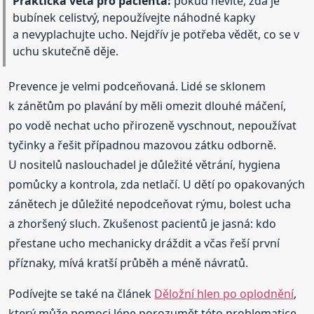
Praktická věta pro pacienta:
pokud nevíte, zda je
bubínek celistvý, nepoužívejte náhodné kapky
a nevyplachujte ucho. Nejdřív je potřeba vědět, co se v
uchu skutečně děje.
Prevence je velmi podceňovaná. Lidé se sklonem
k zánětům po plavání by měli omezit dlouhé máčení,
po vodě nechat ucho přirozeně vyschnout, nepoužívat
tyčinky a řešit případnou mazovou zátku odborně.
U nositelů naslouchadel je důležité větrání, hygiena
pomůcky a kontrola, zda netlačí. U dětí po opakovaných
zánětech je důležité nepodceňovat rýmu, bolest ucha
a zhoršený sluch. Zkušenost pacientů je jasná: kdo
přestane ucho mechanicky dráždit a včas řeší první
příznaky, mívá kratší průběh a méně návratů.
Podívejte se také na článek
Děložní hlen po oplodnění
,
který může pomoci lépe porozumět této problematice