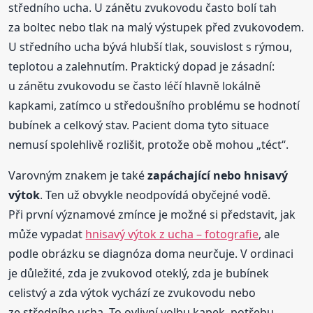
středního ucha. U zánětu zvukovodu často bolí tah
za boltec nebo tlak na malý výstupek před zvukovodem.
U středního ucha bývá hlubší tlak, souvislost s rýmou,
teplotou a zalehnutím. Praktický dopad je zásadní:
u zánětu zvukovodu se často léčí hlavně lokálně
kapkami, zatímco u středoušního problému se hodnotí
bubínek a celkový stav. Pacient doma tyto situace
nemusí spolehlivě rozlišit, protože obě mohou „téct“.
Varovným znakem je také
zapáchající nebo hnisavý
výtok
. Ten už obvykle neodpovídá obyčejné vodě.
Při první významové zmínce je možné si představit, jak
může vypadat
hnisavý výtok z ucha – fotografie
, ale
podle obrázku se diagnóza doma neurčuje. V ordinaci
je důležité, zda je zvukovod oteklý, zda je bubínek
celistvý a zda výtok vychází ze zvukovodu nebo
ze středního ucha. To ovlivní volbu kapek, potřebu