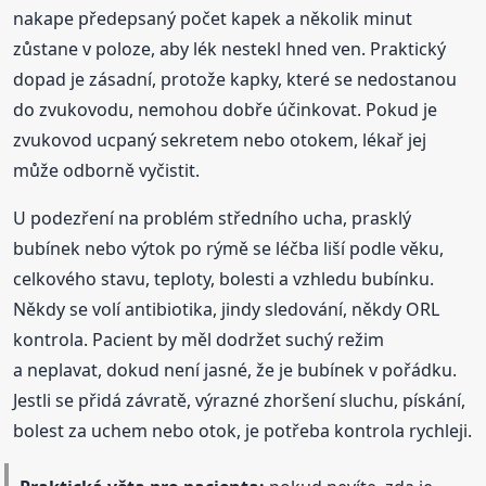
nakape předepsaný počet kapek a několik minut
zůstane v poloze, aby lék nestekl hned ven. Praktický
dopad je zásadní, protože kapky, které se nedostanou
do zvukovodu, nemohou dobře účinkovat. Pokud je
zvukovod ucpaný sekretem nebo otokem, lékař jej
může odborně vyčistit.
U podezření na problém středního ucha, prasklý
bubínek nebo výtok po rýmě se léčba liší podle věku,
celkového stavu, teploty, bolesti a vzhledu bubínku.
Někdy se volí antibiotika, jindy sledování, někdy ORL
kontrola. Pacient by měl dodržet suchý režim
a neplavat, dokud není jasné, že je bubínek v pořádku.
Jestli se přidá závratě, výrazné zhoršení sluchu, pískání,
bolest za uchem nebo otok, je potřeba kontrola rychleji.