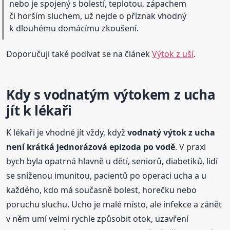
nebo je spojený s bolestí, teplotou, zápachem
či horším sluchem, už nejde o příznak vhodný
k dlouhému domácímu zkoušení.
Doporučuji také podívat se na článek
Výtok z uší
.
Kdy s vodnatým výtokem z ucha
jít k lékaři
K lékaři je vhodné jít vždy, když
vodnatý výtok z ucha
není krátká jednorázová epizoda po vodě
. V praxi
bych byla opatrná hlavně u dětí, seniorů, diabetiků, lidí
se sníženou imunitou, pacientů po operaci ucha a u
každého, kdo má současně bolest, horečku nebo
poruchu sluchu. Ucho je malé místo, ale infekce a zánět
v něm umí velmi rychle způsobit otok, uzavření