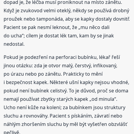
dopad je, že léčba musí proniknout na místo zánětu.
Když je zvukovod velmi oteklý, někdy se používá drobný
proužek nebo tamponáda, aby se kapky dostaly dovnitř.
Pacient se pak nesmí leknout, že „mu něco dali
do ucha“; cílem je dostat lék tam, kam by se jinak
nedostal.
Pokud je podezření na perforaci bubínku, lékař řeší
jinou otázku: zda je otvor malý, čerstvý, infikovaný,
po úrazu nebo po zánětu. Prakticky to mění
i bezpečnost kapek. Některé ušní kapky nejsou vhodné,
pokud není bubínek celistvý. To je důvod, proč se doma
nemají používat zbytky starých kapek „od minula“.
Ucho není kůže na koleni; za bubínkem jsou struktury
sluchu a rovnováhy. Pacient s pískáním, závratí nebo
náhlým zhoršením sluchu by měl být vyšetřen obzvlášť
pečlivě.