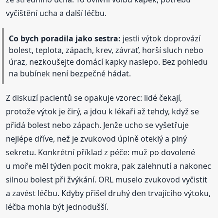
vyčištění ucha a další léčbu.
Co bych poradila jako sestra:
jestli výtok doprovází
bolest, teplota, zápach, krev, závrať, horší sluch nebo
úraz, nezkoušejte domácí kapky naslepo. Bez pohledu
na bubínek není bezpečné hádat.
Z diskuzí pacientů se opakuje vzorec: lidé čekají,
protože výtok je čirý, a jdou k lékaři až tehdy, když se
přidá bolest nebo zápach. Jenže ucho se vyšetřuje
nejlépe dříve, než je zvukovod úplně oteklý a plný
sekretu. Konkrétní příklad z péče: muž po dovolené
u moře měl týden pocit mokra, pak zalehnutí a nakonec
silnou bolest při žvýkání. ORL muselo zvukovod vyčistit
a zavést léčbu. Kdyby přišel druhý den trvajícího výtoku,
léčba mohla být jednodušší.