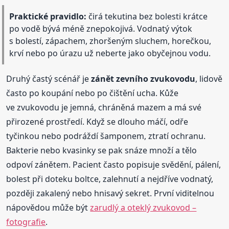
Praktické pravidlo:
čirá tekutina bez bolesti krátce
po vodě bývá méně znepokojivá. Vodnatý výtok
s bolestí, zápachem, zhoršeným sluchem, horečkou,
krví nebo po úrazu už neberte jako obyčejnou vodu.
Druhý častý scénář je
zánět zevního zvukovodu
, lidově
často po koupání nebo po čištění ucha. Kůže
ve zvukovodu je jemná, chráněná mazem a má své
přirozené prostředí. Když se dlouho máčí, odře
tyčinkou nebo podráždí šamponem, ztratí ochranu.
Bakterie nebo kvasinky se pak snáze množí a tělo
odpoví zánětem. Pacient často popisuje svědění, pálení,
bolest při doteku boltce, zalehnutí a nejdříve vodnatý,
později zakalený nebo hnisavý sekret. První viditelnou
nápovědou může být
zarudlý a oteklý zvukovod –
fotografie
.