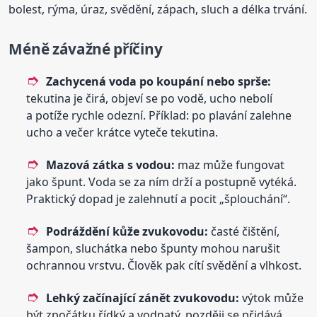
bolest, rýma, úraz, svědění, zápach, sluch a délka trvání.
Méně závažné příčiny
Zachycená voda po koupání nebo sprše:
tekutina je čirá, objeví se po vodě, ucho nebolí
a potíže rychle odezní. Příklad: po plavání zalehne
ucho a večer krátce vyteče tekutina.
Mazová zátka s vodou:
maz může fungovat
jako špunt. Voda se za ním drží a postupně vytéká.
Praktický dopad je zalehnutí a pocit „šplouchání“.
Podráždění kůže zvukovodu:
časté čištění,
šampon, sluchátka nebo špunty mohou narušit
ochrannou vrstvu. Člověk pak cítí svědění a vlhkost.
Lehký začínající zánět zvukovodu:
výtok může
být zpočátku řídký a vodnatý, později se přidává