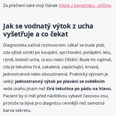
Za přečtení také stojí článek
Výtok z konečníku - příčiny
.
Jak se vodnatý výtok z ucha
vyšetřuje a co čekat
Diagnostika začíná rozhovorem. Lékař se bude ptát,
zda výtok vznikl po koupání, sprchování, potápění, letu,
rýmě, bolesti ucha, úrazu nebo čištění. Bude ho zajímat,
zda je tekutina čirá, zakalená, zapáchající, krvavá,
jednostranná nebo oboustranná. Praktický význam je
velký:
jednostranný výtok po plavání se svěděním
vede úvahu jinam než
čirá tekutina po pádu na hlavu
.
Pacient by si měl před návštěvou vybavit časovou osu,
protože ta bývá pro diagnózu cennější než samotná
barva sekretu.