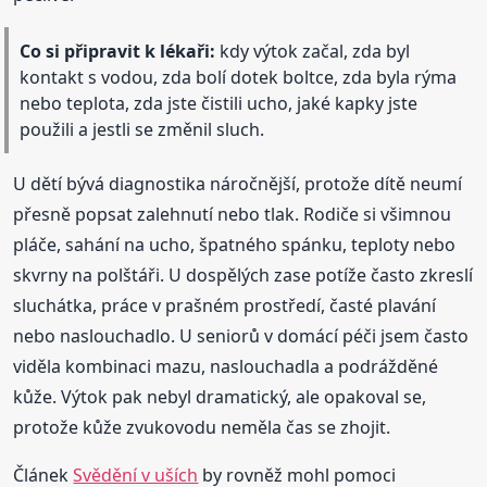
Co si připravit k lékaři:
kdy výtok začal, zda byl
kontakt s vodou, zda bolí dotek boltce, zda byla rýma
nebo teplota, zda jste čistili ucho, jaké kapky jste
použili a jestli se změnil sluch.
U dětí bývá diagnostika náročnější, protože dítě neumí
přesně popsat zalehnutí nebo tlak. Rodiče si všimnou
pláče, sahání na ucho, špatného spánku, teploty nebo
skvrny na polštáři. U dospělých zase potíže často zkreslí
sluchátka, práce v prašném prostředí, časté plavání
nebo naslouchadlo. U seniorů v domácí péči jsem často
viděla kombinaci mazu, naslouchadla a podrážděné
kůže. Výtok pak nebyl dramatický, ale opakoval se,
protože kůže zvukovodu neměla čas se zhojit.
Článek
Svědění v uších
by rovněž mohl pomoci