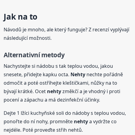
Jak na to
Návodů je mnoho, ale který funguje? Z recenzí vyplývají
následující možnosti.
Alternativní metody
Nachystejte si nádobu s tak teplou vodou, jakou
snesete, přidejte kapku octa.
Nehty
nechte pořádně
odmočit a poté ostříhejte kleštičkami, nůžky na to
bývají krátké. Ocet
nehty
změkčí a je vhodný i proti
pocení a zápachu a má dezinfekční účinky.
Dejte 1 lžíci kuchyňské soli do nádoby s teplou vodou,
ponořte do ní nohy, promněte
nehty
a vydržte co
nejdéle. Poté proveďte střih nehtů.