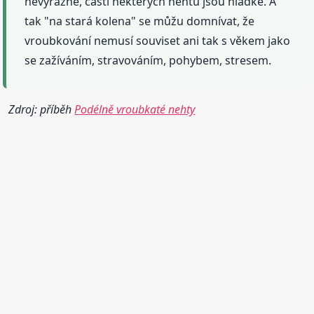
nevýrazné, části některých nehtů jsou hladké. A
tak "na stará kolena" se můžu domnívat, že
vroubkování nemusí souviset ani tak s věkem jako
se zažíváním, stravováním, pohybem, stresem.
Zdroj: příběh
Podélně vroubkaté nehty