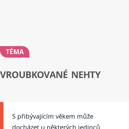
TÉMA
VROUBKOVANÉ NEHTY
S přibývajícím věkem může
docházet u některých jedinců