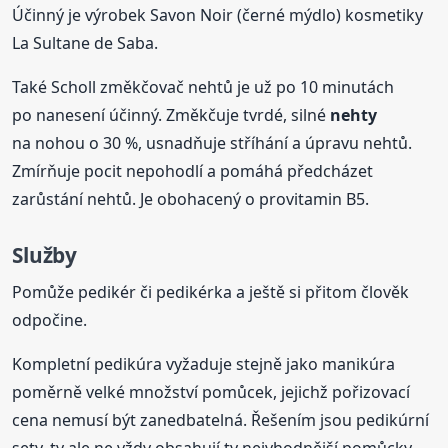
Účinný je výrobek Savon Noir (černé mýdlo) kosmetiky
La Sultane de Saba.
Také Scholl změkčovač nehtů je už po 10 minutách
po nanesení účinný. Změkčuje tvrdé, silné
nehty
na nohou o 30 %, usnadňuje stříhání a úpravu nehtů.
Zmírňuje pocit nepohodlí a pomáhá předcházet
zarůstání nehtů. Je obohacený o provitamin B5.
Služby
Pomůže pedikér či pedikérka a ještě si přitom člověk
odpočine.
Kompletní pedikúra vyžaduje stejně jako manikúra
poměrně velké množství pomůcek, jejichž pořizovací
cena nemusí být zanedbatelná. Řešením jsou pedikúrní
sety, ty ale ne vždy obsahují ty nejvhodnější pomůcky