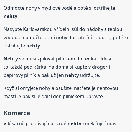
Odmočte nohy v mýdlové vodě a poté si ostříhejte
nehty
.
Nasypte Karlovarskou vřídelní sůl do nádoby s teplou
vodou a namočte do ní nohy dostatečně dlouho, poté si
ostříhejte
nehty
.
Nehty
se musí zpilovat pilníkem do tenka. Udělá
to každá pedikérka; na doma si kupte v drogerii
papírový pilník a pak už jen
nehty
udržujte.
Když si omyjete nohy a osušíte, natřete je nehtovou
mastí. A pak si je další den pilníčkem upravte.
Komerce
V lékárně prodávají na tvrdé
nehty
změkčující mast.