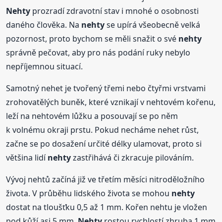
Nehty
prozradí zdravotní stav i mnohé o osobnosti
daného člověka. Na
nehty
se upírá všeobecně velká
pozornost, proto bychom se měli snažit o své
nehty
správně pečovat, aby pro nás podání ruky nebylo
nepříjemnou situací.
Samotný nehet je tvořený třemi nebo čtyřmi vrstvami
zrohovatělých buněk, které vznikají v nehtovém kořenu,
leží na nehtovém lůžku a posouvají se po něm
k volnému okraji prstu. Pokud necháme nehet růst,
začne se po dosažení určité délky ulamovat, proto si
většina lidí
nehty
zastřihává či zkracuje pilováním.
Vývoj nehtů začíná již ve třetím měsíci nitroděložního
života. V průběhu lidského života se mohou
nehty
dostat na tloušťku 0,5 až 1 mm. Kořen nehtu je vložen
pod kůží asi 5 mm.
Nehty
rostou rychlostí zhruba 1 mm