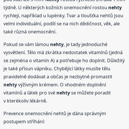
týdně. U některých kožních onemocnění rostou
nehty
rychleji, například u lupénky. Tvar a tloušťka nehtů jsou
velmi individuální, podílí se na nich dědičnost, věk, ale
také různá onemocnění.
Pokud se vám lámou
nehty
, je tady jednoduché
vysvětlení. Tělo má zkrátka nedostatek vitamínů (jedná
se zejména o vitamín A) a potřebuje ho doplnit. Důležitý
je také přísun vápníku. Chybějící látky musíte tělu
pravidelně dodávat a občas je nezbytné promastit
nehty
výživným krémem. O vhodném doplnění
vitamínů a látek pro své
nehty
se můžete poradit
v kterékoliv lékárně.
Prevence onemocnění nehtů je dána správným
postupem stříhání: