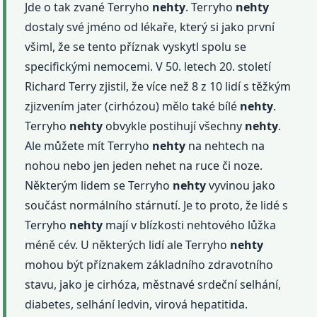
Jde o tak zvané Terryho
nehty
. Terryho
nehty
dostaly své jméno od lékaře, který si jako první
všiml, že se tento příznak vyskytl spolu se
specifickými nemocemi. V 50. letech 20. století
Richard Terry zjistil, že více než 8 z 10 lidí s těžkým
zjizvením jater (cirhózou) mělo také bílé
nehty
.
Terryho
nehty
obvykle postihují všechny
nehty
.
Ale můžete mít Terryho
nehty
na nehtech na
nohou nebo jen jeden nehet na ruce či noze.
Některým lidem se Terryho
nehty
vyvinou jako
součást normálního stárnutí. Je to proto, že lidé s
Terryho
nehty
mají v blízkosti nehtového lůžka
méně cév. U některých lidí ale Terryho
nehty
mohou být příznakem základního zdravotního
stavu, jako je cirhóza, městnavé srdeční selhání,
diabetes, selhání ledvin, virová hepatitida.