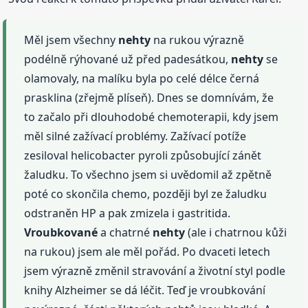
Měl jsem všechny
nehty
na rukou výrazně
podélně rýhované už před padesátkou,
nehty
se
olamovaly, na malíku byla po celé délce černá
prasklina (zřejmě plíseň). Dnes se domnívám, že
to začalo při dlouhodobé chemoterapii, kdy jsem
měl silné zažívací problémy. Zažívací potíže
zesiloval helicobacter pyroli způsobující zánět
žaludku. To všechno jsem si uvědomil až zpětně
poté co skončila chemo, později byl ze žaludku
odstraněn HP a pak zmizela i gastritida.
Vroubkované
a chatrné
nehty
(ale i chatrnou kůži
na rukou) jsem ale měl pořád. Po dvaceti letech
jsem výrazně změnil stravování a životní styl podle
knihy Alzheimer se dá léčit. Teď je vroubkování