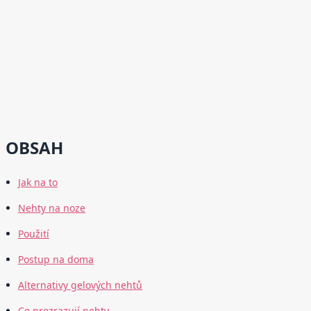
OBSAH
Jak na to
Nehty na noze
Použití
Postup na doma
Alternativy gelových nehtů
Co prozrazují nehty