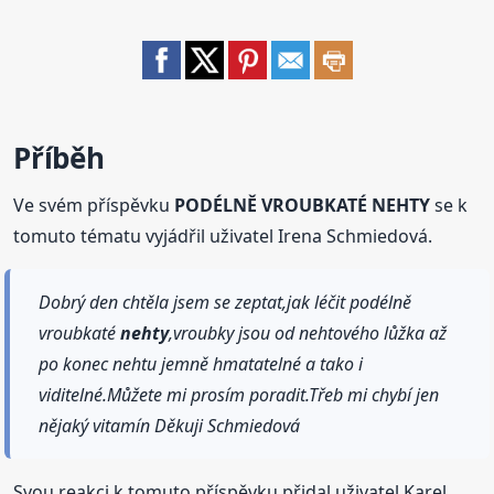
Příběh
Ve svém příspěvku
PODÉLNĚ VROUBKATÉ NEHTY
se k
tomuto tématu vyjádřil uživatel Irena Schmiedová.
Dobrý den chtěla jsem se zeptat,jak léčit podélně
vroubkaté
nehty
,vroubky jsou od nehtového lůžka až
po konec nehtu jemně hmatatelné a tako i
viditelné.Můžete mi prosím poradit.Třeb mi chybí jen
nějaký vitamín Děkuji Schmiedová
Svou reakci k tomuto příspěvku přidal uživatel Karel.