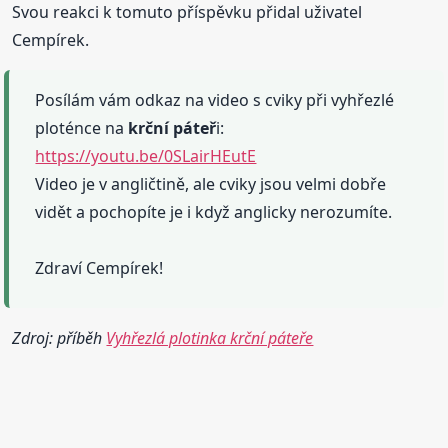
Svou reakci k tomuto příspěvku přidal uživatel
Cempírek.
Posílám vám odkaz na video s cviky při vyhřezlé
ploténce na
krční
páteř
i:
https://youtu.be/0SLairHEutE
Video je v angličtině, ale cviky jsou velmi dobře
vidět a pochopíte je i když anglicky nerozumíte.
Zdraví Cempírek!
Zdroj: příběh
Vyhřezlá plotinka krční páteře