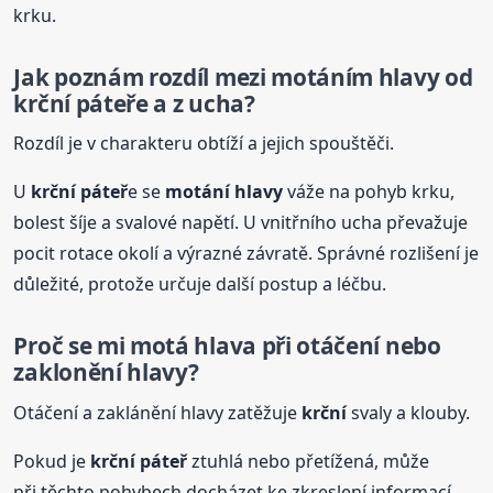
krku.
Jak poznám rozdíl mezi motáním hlavy od
krční
páteř
e a z ucha?
Rozdíl je v charakteru obtíží a jejich spouštěči.
U
krční
páteř
e se
motání hlavy
váže na pohyb krku,
bolest šíje a svalové napětí. U vnitřního ucha převažuje
pocit rotace okolí a výrazné závratě. Správné rozlišení je
důležité, protože určuje další postup a léčbu.
Proč se mi motá hlava při otáčení nebo
zaklonění hlavy?
Otáčení a zaklánění hlavy zatěžuje
krční
svaly a klouby.
Pokud je
krční
páteř
ztuhlá nebo přetížená, může
při těchto pohybech docházet ke zkreslení informací