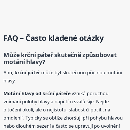
FAQ – Často kladené otázky
Může
krční
páteř
skutečně způsobovat
motání hlavy?
Ano,
krční
páteř
může být skutečnou příčinou motání
hlavy.
Motání hlavy od
krční
páteř
e
vzniká poruchou
vnímání polohy hlavy a napětím svalů šíje. Nejde
o točení okolí, ale o nejistotu, slabost či pocit „na
omdlení“. Typicky se obtíže zhoršují při pohybu hlavou
nebo dlouhém sezení a často se upravují po uvolnění