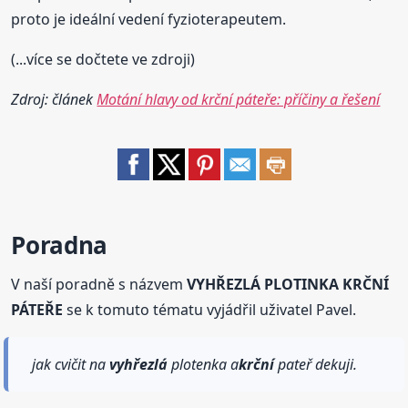
proto je ideální vedení fyzioterapeutem.
(...více se dočtete ve zdroji)
Zdroj: článek
Motání hlavy od krční páteře: příčiny a řešení
Poradna
V naší poradně s názvem
VYHŘEZLÁ PLOTINKA KRČNÍ
PÁTEŘE
se k tomuto tématu vyjádřil uživatel Pavel.
jak cvičit na
vyhřezlá
plotenka a
krční
pateř dekuji.