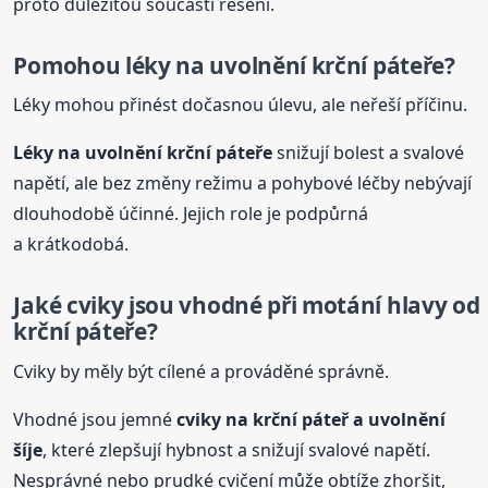
proto důležitou součástí řešení.
Pomohou léky na uvolnění
krční
páteř
e?
Léky mohou přinést dočasnou úlevu, ale neřeší příčinu.
Léky na uvolnění
krční
páteř
e
snižují bolest a svalové
napětí, ale bez změny režimu a pohybové léčby nebývají
dlouhodobě účinné. Jejich role je podpůrná
a krátkodobá.
Jaké cviky jsou vhodné při motání hlavy od
krční
páteř
e?
Cviky by měly být cílené a prováděné správně.
Vhodné jsou jemné
cviky na
krční
páteř
a uvolnění
šíje
, které zlepšují hybnost a snižují svalové napětí.
Nesprávné nebo prudké cvičení může obtíže zhoršit,