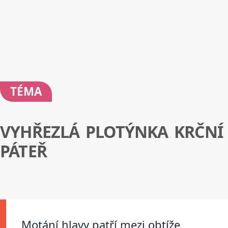
TÉMA
VYHŘEZLÁ PLOTÝNKA KRČNÍ
PÁTEŘ
Motání hlavy patří mezi obtíže,