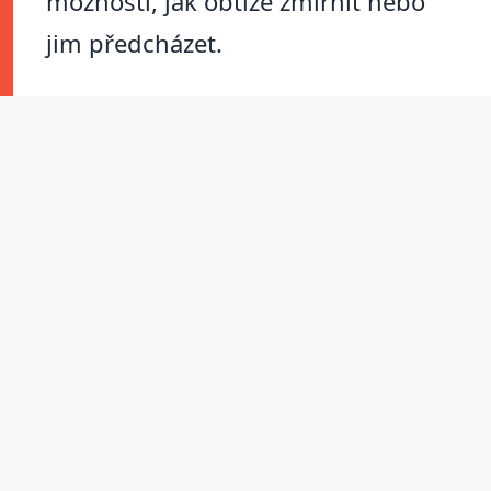
možností, jak obtíže zmírnit nebo
jim předcházet.