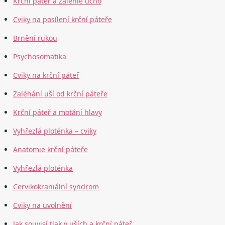
Krční páteř a zalehlé ucho
Cviky na posílení krční páteře
Brnění rukou
Psychosomatika
Cviky na krční páteř
Zaléhání uší od krční páteře
Krční páteř a motání hlavy
Vyhřezlá ploténka – cviky
Anatomie krční páteře
Vyhřezlá ploténka
Cervikokraniální syndrom
Cviky na uvolnění
Jak souvisí tlak v uších a krční páteř