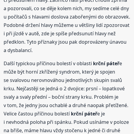
a pozorovali, co se děje kolem nich, my sedíme celé dny
u počítačů s hlavami doslova zabořenými do obrazovek.
Podobné držení hlavy můžeme u většiny lidí zpozorovat
i při jízdě v autě, zde je spíše předsunutí hlavy než
předklon. Tyto příznaky jsou pak doprovázeny únavou
a dysbalancí.
Další typickou příčinou bolestí v oblasti
krční
páteř
e
může být horní zkřížený syndrom, který je spojen
se svalovou nerovnováhou jednotlivých skupin svalů
krku. Nejčastěji se jedná o 2 dvojice: prsní – lopatkové
svaly a svaly přední – boční strany krku. Problém je
v tom, že jedny jsou ochablé a druhé naopak přetížené.
Velice častou příčinou bolestí
krční
páteř
e je
i nevhodná poloha při spánku. Pokud usínáme v poloze
na břiše, máme hlavu vždy stočenu k jedné či druhé