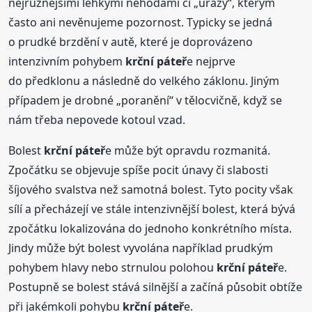
nejrůznějšími lehkými nehodami či „úrazy“, kterým
často ani nevěnujeme pozornost. Typicky se jedná
o prudké brzdění v autě, které je doprovázeno
intenzivním pohybem
krční
páteř
e nejprve
do předklonu a následně do velkého záklonu. Jiným
případem je drobné „poranění“ v tělocvičně, když se
nám třeba nepovede kotoul vzad.
Bolest
krční
páteř
e může být opravdu rozmanitá.
Zpočátku se objevuje spíše pocit únavy či slabosti
šíjového svalstva než samotná bolest. Tyto pocity však
sílí a přecházejí ve stále intenzivnější bolest, která bývá
zpočátku lokalizována do jednoho konkrétního místa.
Jindy může být bolest vyvolána například prudkým
pohybem hlavy nebo strnulou polohou
krční
páteř
e.
Postupně se bolest stává silnější a začíná působit obtíže
při jakémkoli pohybu
krční
páteř
e.