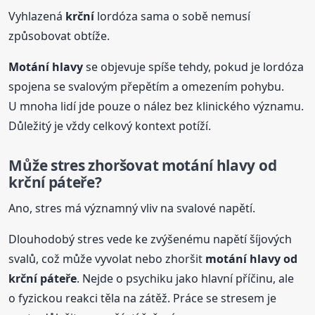
Vyhlazená
krční
lordóza sama o sobě nemusí
způsobovat obtíže.
Motání hlavy
se objevuje spíše tehdy, pokud je lordóza
spojena se svalovým přepětím a omezením pohybu.
U mnoha lidí jde pouze o nález bez klinického významu.
Důležitý je vždy celkový kontext potíží.
Může stres zhoršovat motání hlavy od
krční
páteř
e?
Ano, stres má významný vliv na svalové napětí.
Dlouhodobý stres vede ke zvýšenému napětí šíjových
svalů, což může vyvolat nebo zhoršit
motání hlavy od
krční
páteř
e
. Nejde o psychiku jako hlavní příčinu, ale
o fyzickou reakci těla na zátěž. Práce se stresem je