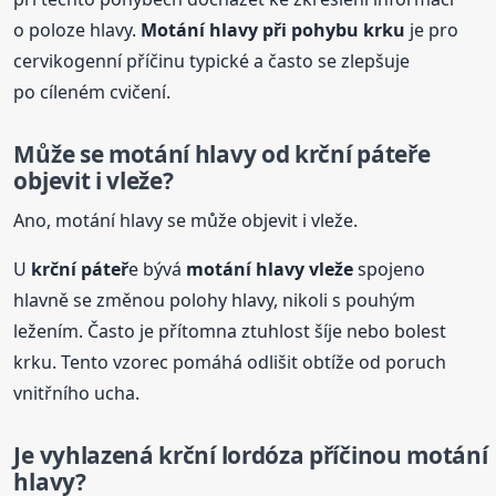
o poloze hlavy.
Motání hlavy při pohybu krku
je pro
cervikogenní příčinu typické a často se zlepšuje
po cíleném cvičení.
Může se motání hlavy od
krční
páteř
e
objevit i vleže?
Ano, motání hlavy se může objevit i vleže.
U
krční
páteř
e bývá
motání hlavy vleže
spojeno
hlavně se změnou polohy hlavy, nikoli s pouhým
ležením. Často je přítomna ztuhlost šíje nebo bolest
krku. Tento vzorec pomáhá odlišit obtíže od poruch
vnitřního ucha.
Je vyhlazená
krční
lordóza příčinou motání
hlavy?