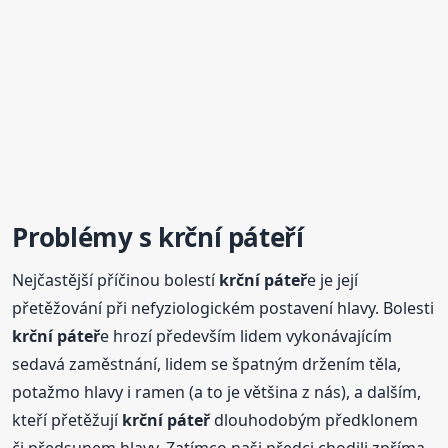
Problémy s
krční
páteř
í
Nejčastější příčinou bolestí
krční
páteř
e je její
přetěžování při nefyziologickém postavení hlavy. Bolesti
krční
páteř
e hrozí především lidem vykonávajícím
sedavá zaměstnání, lidem se špatným držením těla,
potažmo hlavy i ramen (a to je většina z nás), a dalším,
kteří přetěžují
krční
páteř
dlouhodobým předklonem
či předsunem hlavy. Zatímco naši předci chodili zpříma