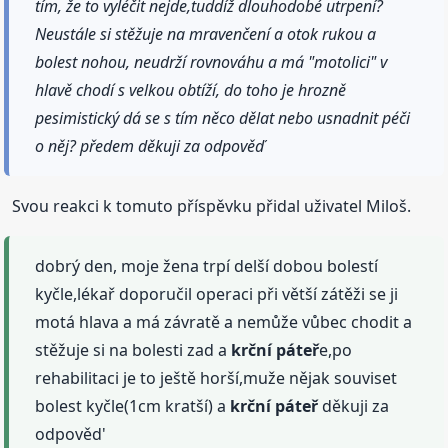
tím, že to vyléčit nejde,tuddíž dlouhodobé utrpení?
Neustále si stěžuje na mravenčení a otok rukou a
bolest nohou, neudrží rovnováhu a má "motolici" v
hlavě chodí s velkou obtíží, do toho je hrozně
pesimistický dá se s tím něco dělat nebo usnadnit péči
o něj? předem děkuji za odpověď
Svou reakci k tomuto příspěvku přidal uživatel Miloš.
dobrý den, moje žena trpí delší dobou bolestí
kyčle,lékař doporučil operaci při větší zátěži se ji
motá hlava a má závratě a nemůže vůbec chodit a
stěžuje si na bolesti zad a
krční
páteř
e,po
rehabilitaci je to ještě horší,muže nějak souviset
bolest kyčle(1cm kratší) a
krční
páteř
děkuji za
odpověd'