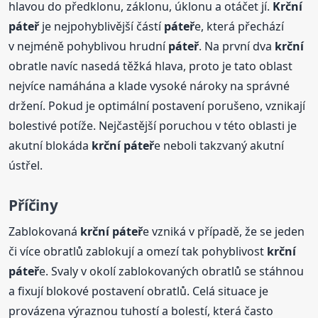
hlavou do předklonu, záklonu, úklonu a otáčet jí.
Krční
páteř
je nejpohyblivější částí
páteř
e, která přechází
v nejméně pohyblivou hrudní
páteř
. Na první dva
krční
obratle navíc nasedá těžká hlava, proto je tato oblast
nejvíce namáhána a klade vysoké nároky na správné
držení. Pokud je optimální postavení porušeno, vznikají
bolestivé potíže. Nejčastější poruchou v této oblasti je
akutní blokáda
krční
páteř
e neboli takzvaný akutní
ústřel.
Příčiny
Zablokovaná
krční
páteř
e vzniká v případě, že se jeden
či více obratlů zablokují a omezí tak pohyblivost
krční
páteř
e. Svaly v okolí zablokovaných obratlů se stáhnou
a fixují blokové postavení obratlů. Celá situace je
provázena výraznou tuhostí a bolestí, která často