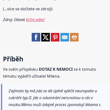
(...více se dočtete ve zdroji)
Zdroj: článek
Krční páteř
Příběh
Ve svém příspěvku
DOTAZ K NEMOCI
se k tomuto
tématu vyjádřil uživatel Milena.
Zajímalo by mě,zda se dá úplně vyléčit neuropatie u
cukráře typ.II. Jde o odumírání nerv.nohou a cév v
mozku.Mému muži údajně proces zpomalují lékama s