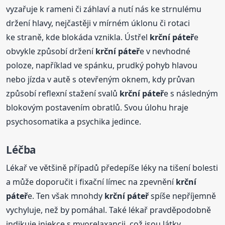
vyzařuje k rameni či záhlaví a nutí nás ke strnulému
držení hlavy, nejčastěji v mírném úklonu či rotaci
ke straně, kde blokáda vznikla. Ústřel
krční
páteř
e
obvykle způsobí držení
krční
páteř
e v nevhodné
poloze, například ve spánku, prudký pohyb hlavou
nebo jízda v autě s otevřeným oknem, kdy průvan
způsobí reflexní stažení svalů
krční
páteř
e s následným
blokovým postavením obratlů. Svou úlohu hraje
psychosomatika a psychika jedince.
Léčba
Lékař ve většině případů předepíše léky na tišení bolesti
a může doporučit i fixační límec na zpevnění
krční
páteř
e. Ten však mnohdy
krční
páteř
spíše nepříjemně
vychyluje, než by pomáhal. Také lékař pravděpodobně
indikuje injekce s myorelaxancii, což jsou látky