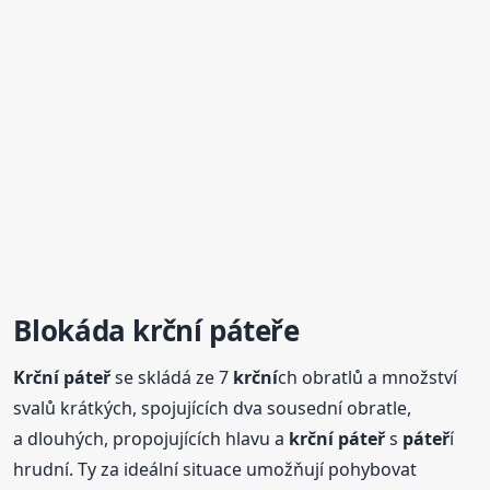
Blokáda
krční
páteř
e
Krční
páteř
se skládá ze 7
krční
ch obratlů a množství
svalů krátkých, spojujících dva sousední obratle,
a dlouhých, propojujících hlavu a
krční
páteř
s
páteř
í
hrudní. Ty za ideální situace umožňují pohybovat