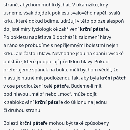
straně, abychom mohli dýchat. V okamžiku, kdy
usneme, však dojde k poklesu svalového napětí svalů
krku, které dokud bdíme, udržují v této poloze alespoň
do jisté míry fyziologické zakřivení
krční
páteř
e.
Po poklesu napětí svalů dochází k zalomení hlavy
a ráno se probudíme s nepříjemnými bolestmi nejen
krku, ale často i hlavy. Nevhodné jsou na spaní i vysoké
polštáře, které podporují předklon hlavy. Pokud
preferujeme spánek na boku, měli bychom vědět, že
hlavu je nutné mít podloženou tak, aby byla
krční
páteř
v ose prodloužení celé
páteř
e. Budeme-li mít
pod hlavou „málo“ nebo „moc“, může dojít
k zablokování
krční
páteř
e do úklonu na jednu
či druhou stranu.
Bolesti
krční
páteř
e mohou být také způsobeny