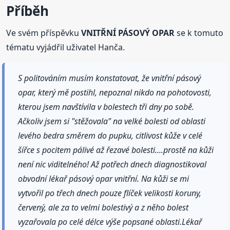
Příběh
Ve svém příspěvku
VNITŘNÍ PÁSOVÝ OPAR
se k tomuto
tématu vyjádřil uživatel Hanča.
S politováním musím konstatovat, že vnitřní pásový
opar, který mě postihl, nepoznal nikdo na pohotovosti,
kterou jsem navštívila v bolestech tři dny po sobě.
Ačkoliv jsem si "stěžovala" na velké bolesti od oblasti
levého bedra směrem do pupku, citlivost kůže v celé
šířce s pocitem pálivé až řezavé bolesti....prostě na kůži
není nic viditelného! Až potřech dnech diagnostikoval
obvodní lékař pásový opar vnitřní. Na kůži se mi
vytvořil po třech dnech pouze flíček velikosti koruny,
červený, ale za to velmi bolestivý a z něho bolest
vyzařovala po celé délce výše popsané oblasti.Lékař