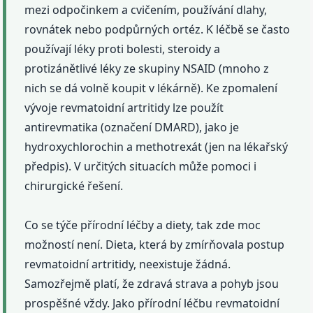
mezi odpočinkem a cvičením, používání dlahy,
rovnátek nebo podpůrných ortéz. K léčbě se často
používají léky proti bolesti, steroidy a
protizánětlivé léky ze skupiny NSAID (mnoho z
nich se dá volně koupit v lékárně). Ke zpomalení
vývoje revmatoidní artritidy lze použít
antirevmatika (označení DMARD), jako je
hydroxychlorochin a methotrexát (jen na lékařský
předpis). V určitých situacích může pomoci i
chirurgické řešení.
Co se týče přírodní léčby a diety, tak zde moc
možností není. Dieta, která by zmírňovala postup
revmatoidní artritidy, neexistuje žádná.
Samozřejmě platí, že zdravá strava a pohyb jsou
prospěšné vždy. Jako přírodní léčbu revmatoidní