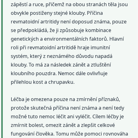
zápěstí a ruce, přičemž na obou stranách těla jsou
obvykle postiženy stejné klouby. Příčina
revmatoidní artritidy není doposud známa, pouze
se předpokládá, že ji způsobuje kombinace
genetických a environmentálních faktorů. Hlavní
roli při revmatoidní artritidě hraje imunitní
systém, který z neznámého důvodu napadá
klouby. To má za následek zánět a ztluštění
kloubního pouzdra. Nemoc dále ovlivňuje
přilehlou kost a chrupavku.
Léčba je omezena pouze na zmírnění příznaků,
protože skutečná příčina není známa a není tedy
možné tuto nemoc léčit ani vyléčit. Cílem léčby je
zmírnit bolest, omezit zánět a zlepšit celkové
fungování člověka. Tomu může pomoci rovnováha