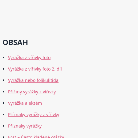
OBSAH
Vyrážka z vířivky foto
Vyrážka z vířivky foto 2. díl
Vyrážka nebo folikulitida
Příčiny vyrážky z vířivky
Vyrážka a ekzém
Příznaky vyrážky z vířivky
Příznaky vyrážky
FAQ – Často kladené otázky