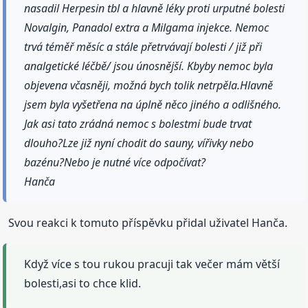
nasadil Herpesin tbl a hlavně léky proti urputné bolesti
Novalgin, Panadol extra a Milgama injekce. Nemoc
trvá téměř měsíc a stále přetrvávají bolesti / již při
analgetické léčbě/ jsou únosnější. Kbyby nemoc byla
objevena včasněji, možná bych tolik netrpěla.Hlavně
jsem byla vyšetřena na úplně něco jiného a odlišného.
Jak asi tato zrádná nemoc s bolestmi bude trvat
dlouho?Lze již nyní chodit do sauny, vířivky nebo
bazénu?Nebo je nutné více odpočívat?
Hanča
Svou reakci k tomuto příspěvku přidal uživatel Hanča.
Když více s tou rukou pracuji tak večer mám větší
bolesti,asi to chce klid.