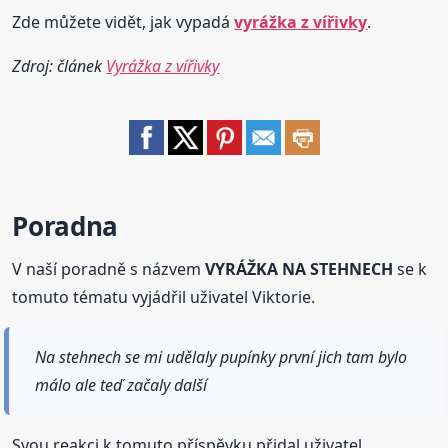
Zde můžete vidět, jak vypadá
vyrážka
z vířivky
.
Zdroj: článek
Vyrážka z vířivky
Poradna
V naší poradně s názvem
VYRÁŽKA NA STEHNECH
se k
tomuto tématu vyjádřil uživatel Viktorie.
Na stehnech se mi udělaly pupínky první jich tam bylo
málo ale teď začaly další
Svou reakci k tomuto příspěvku přidal uživatel