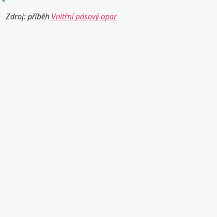
Zdroj: příběh
Vnitřní pásový opar