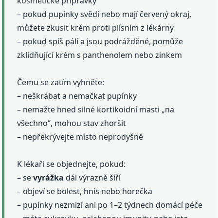
kosmetické přípravky
– pokud pupínky svědí nebo mají červený okraj,
můžete zkusit krém proti plísním z lékárny
– pokud spíš pálí a jsou podrážděné, pomůže
zklidňující krém s panthenolem nebo zinkem
Čemu se zatím vyhněte:
– neškrábat a nemačkat pupínky
– nemažte hned silné kortikoidní masti „na
všechno“, mohou stav zhoršit
– nepřekrývejte místo neprodyšně
K lékaři se objednejte, pokud:
– se
vyrážka
dál výrazně šíří
– objeví se bolest, hnis nebo horečka
– pupínky nezmizí ani po 1–2 týdnech domácí péče