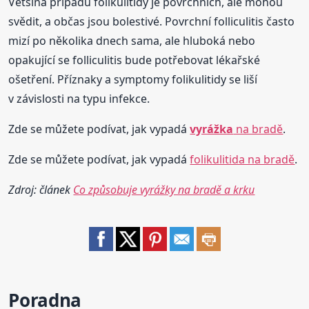
Většina případů folikulitidy je povrchních, ale mohou
svědit, a občas jsou bolestivé. Povrchní folliculitis často
mizí po několika dnech sama, ale hluboká nebo
opakující se folliculitis bude potřebovat lékařské
ošetření. Příznaky a symptomy folikulitidy se liší
v závislosti na typu infekce.
Zde se můžete podívat, jak vypadá
vyrážka
na bradě
.
Zde se můžete podívat, jak vypadá
folikulitida na bradě
.
Zdroj: článek
Co způsobuje vyrážky na bradě a krku
Poradna