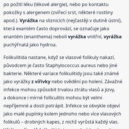
po požití léku (lékové alergie), nebo po kontaktu
pokožky s alergenem (zvířecí srst, některé rostliny
apod.).
Vyrážka
na sliznicích (nejčastěji v dutině ústní),
která exantém často doprovází, se označuje jako
enantém (enanthema) neboli
vyrážka
vnitřní,
vyrážka
puchýřnatá jako hydroa.
Folikulitida nastane, když se vlasové folikuly nakazí,
původcem je často Staphylococcus aureus nebo jiné
bakterie. Některé variace folikulitidy jsou také známé
jako vyrážky
z vířivky
nebo svědění po holení. Závažné
infekce mohou způsobit trvalou ztrátu vlasů a jizvy,
a dokonce i mírné folliculitis mohou být velmi
nepříjemné a dosti potrápit. Infekce se obvykle objeví
jako malé pupínky kolem jednoho nebo více vlasových
folikulů – drobných kapes, z nichž vyrůstá každý vlas.