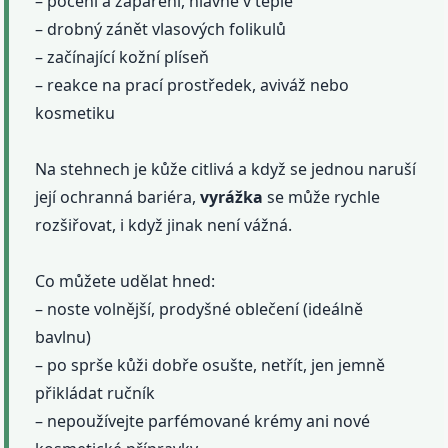
– pocení a zapaření, hlavně v teple
– drobný zánět vlasových folikulů
– začínající kožní plíseň
– reakce na prací prostředek, aviváž nebo
kosmetiku
Na stehnech je kůže citlivá a když se jednou naruší
její ochranná bariéra,
vyrážka
se může rychle
rozšiřovat, i když jinak není vážná.
Co můžete udělat hned:
– noste volnější, prodyšné oblečení (ideálně
bavlnu)
– po sprše kůži dobře osušte, netřít, jen jemně
přikládat ručník
– nepoužívejte parfémované krémy ani nové