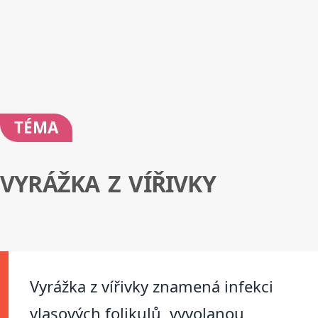
TÉMA
VYRÁŽKA Z VÍŘIVKY
Vyrážka z vířivky znamená infekci
vlasových folikulů, vyvolanou