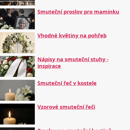
Smuteční proslov pro maminku
Vhodné květiny na pohřeb
Nápisy na smuteční stuhy -
inspirace
Smuteční řeč v kostele
Vzorové smuteční řeči