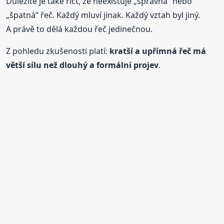
Důležité je také říct, že neexistuje „správná“ nebo
„špatná“ řeč. Každý mluví jinak. Každý vztah byl jiný.
A právě to dělá každou řeč jedinečnou.
Z pohledu zkušenosti platí:
kratší a upřímná řeč má
větší sílu než dlouhý a formální projev
.