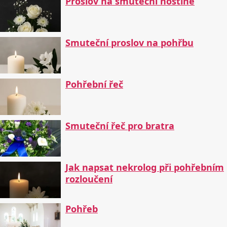
Proslov na smuteční hostině
Smuteční proslov na pohřbu
Pohřební řeč
Smuteční řeč pro bratra
Jak napsat nekrolog při pohřebním
rozloučení
Pohřeb