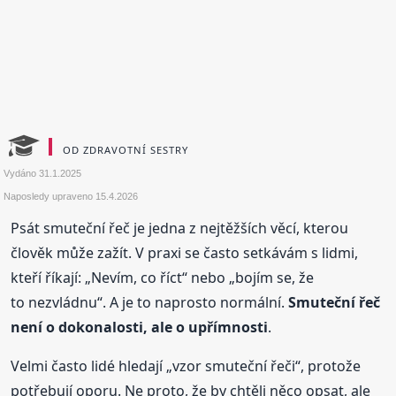
OD ZDRAVOTNÍ SESTRY
Vydáno
31.1.2025
Naposledy upraveno
15.4.2026
Psát smuteční řeč je jedna z nejtěžších věcí, kterou
člověk může zažít. V praxi se často setkávám s lidmi,
kteří říkají: „Nevím, co říct“ nebo „bojím se, že
to nezvládnu“. A je to naprosto normální.
Smuteční řeč
není o dokonalosti, ale o upřímnosti
.
Velmi často lidé hledají „vzor smuteční řeči“, protože
potřebují oporu. Ne proto, že by chtěli něco opsat, ale