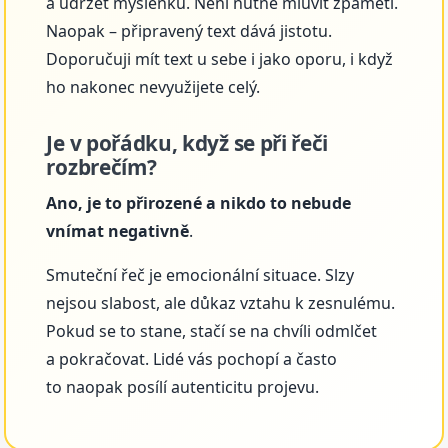
a udržet myšlenku. Není nutné mluvit zpaměti.
Naopak – připravený text dává jistotu.
Doporučuji mít text u sebe i jako oporu, i když
ho nakonec nevyužijete celý.
Je v pořádku, když se při řeči
rozbrečím?
Ano, je to přirozené a nikdo to nebude
vnímat negativně
.
Smuteční řeč je emocionální situace. Slzy
nejsou slabost, ale důkaz vztahu k zesnulému.
Pokud se to stane, stačí se na chvíli odmlčet
a pokračovat. Lidé vás pochopí a často
to naopak posílí autenticitu projevu.