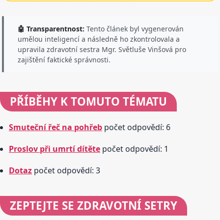
🤖 Transparentnost:
Tento článek byl vygenerován
umělou inteligencí a následně ho zkontrolovala a
upravila zdravotní sestra Mgr. Světluše Vinšová pro
zajištění faktické správnosti.
PŘÍBĚHY
K TOMUTO TÉMATU
Smuteční řeč na pohřeb
počet odpovědí: 6
Proslov při umrtí dítěte
počet odpovědí: 1
Dotaz
počet odpovědí: 3
ZEPTEJTE SE
ZDRAVOTNÍ SETRY