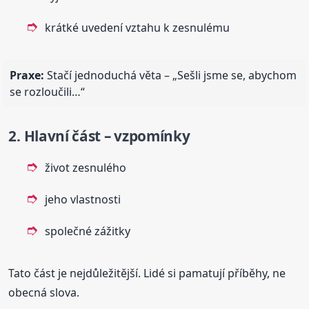
krátké uvedení vztahu k zesnulému
Praxe:
Stačí jednoduchá věta – „Sešli jsme se, abychom
se rozloučili…“
2. Hlavní část – vzpomínky
život zesnulého
jeho vlastnosti
společné zážitky
Tato část je nejdůležitější. Lidé si pamatují příběhy, ne
obecná slova.