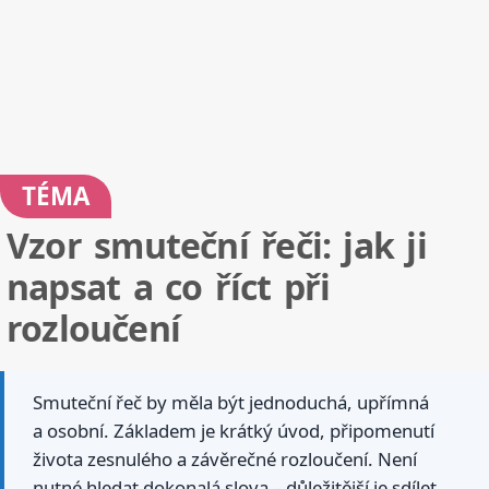
TÉMA
Vzor smuteční řeči: jak ji
napsat a co říct při
rozloučení
Smuteční řeč by měla být jednoduchá, upřímná
a osobní. Základem je krátký úvod, připomenutí
života zesnulého a závěrečné rozloučení. Není
nutné hledat dokonalá slova – důležitější je sdílet