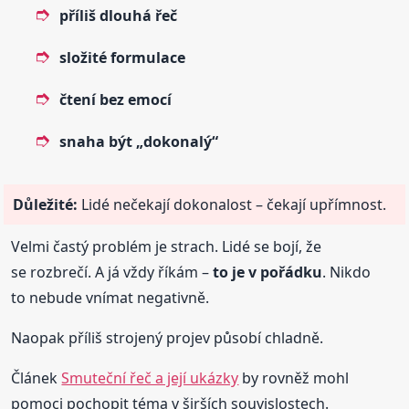
příliš dlouhá řeč
složité formulace
čtení bez emocí
snaha být „dokonalý“
Důležité:
Lidé nečekají dokonalost – čekají upřímnost.
Velmi častý problém je strach. Lidé se bojí, že
se rozbrečí. A já vždy říkám –
to je v pořádku
. Nikdo
to nebude vnímat negativně.
Naopak příliš strojený projev působí chladně.
Článek
Smuteční řeč a její ukázky
by rovněž mohl
pomoci pochopit téma v širších souvislostech.