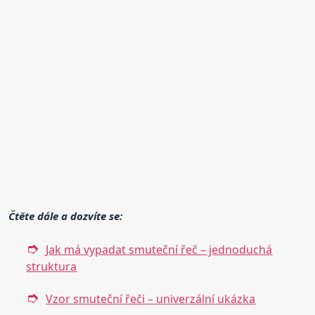
Čtěte dále a dozvíte se:
Jak má vypadat smuteční řeč – jednoduchá
struktura
Vzor smuteční řeči – univerzální ukázka