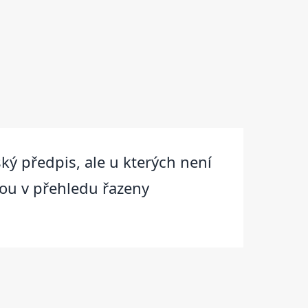
ský předpis, ale u kterých není
sou v přehledu řazeny