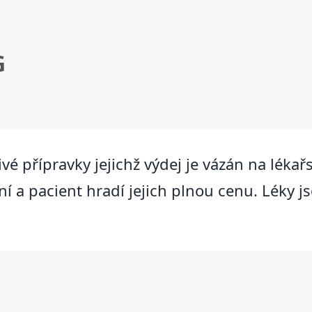
G
vé přípravky jejichž výdej je vázán na lékař
í a pacient hradí jejich plnou cenu. Léky j