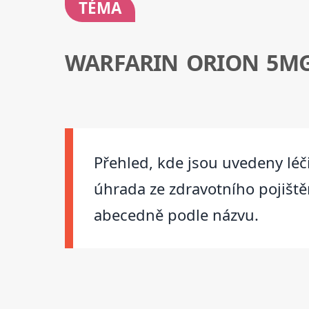
TÉMA
WARFARIN ORION 5M
Přehled, kde jsou uvedeny léči
úhrada ze zdravotního pojištěn
abecedně podle názvu.