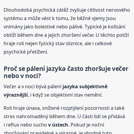
Dlouhodobá psychická zátěž zvyšuje citlivost nervového
systému a může vést k tomu, že běžné vjemy jsou
vnímány jako bolestivé nebo pálivé. Typické je kolísání
obtíží během dne a jejich zhoršení večer. U těchto potíží
hraje roli nejen fyzický stav sliznice, ale i celkové
psychické přetížení.
Proč se pálení
jazyka
často zhoršuje večer
nebo v noci?
Večer a v noci bývá pálení
jazyka
subjektivně
výraznější
, i když se objektivní stav nemění.
Roli hraje únava, snížené rozptýlení pozornosti a také
stres nahromaděný během dne. U části lidí se přidává
i reflux nebo sucho
v ústech
. Pokud je noční
zhoršování pravidelné a výrazné, je vhodné tuto