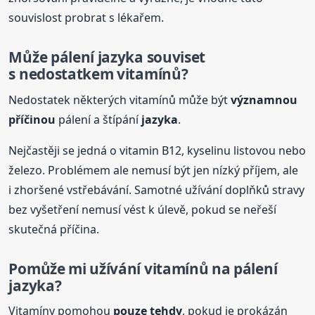
souvislost probrat s lékařem.
Může pálení
jazyka
souviset
s nedostatkem vitamínů?
Nedostatek některých vitamínů může být
významnou
příčinou
pálení a štípání
jazyka
.
Nejčastěji se jedná o vitamin B12, kyselinu listovou nebo
železo. Problémem ale nemusí být jen nízký příjem, ale
i zhoršené vstřebávání. Samotné užívání doplňků stravy
bez vyšetření nemusí vést k úlevě, pokud se neřeší
skutečná příčina.
Pomůže mi užívání vitamínů na pálení
jazyka
?
Vitamíny pomohou
pouze tehdy
, pokud je prokázán