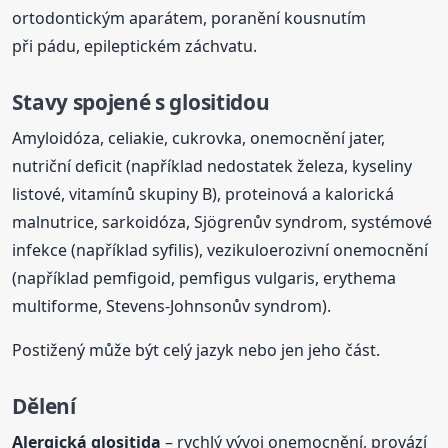
ortodontickým aparátem, poranění kousnutím
při pádu, epileptickém záchvatu.
Stavy spojené s glositidou
Amyloidóza, celiakie, cukrovka, onemocnění jater,
nutriční deficit (například nedostatek železa, kyseliny
listové, vitamínů skupiny B), proteinová a kalorická
malnutrice, sarkoidóza, Sjögrenův syndrom, systémové
infekce (například syfilis), vezikuloerozivní onemocnění
(například pemfigoid, pemfigus vulgaris, erythema
multiforme, Stevens-Johnsonův syndrom).
Postižený může být celý jazyk nebo jen jeho část.
Dělení
Alergická glositida
– rychlý vývoj onemocnění, provází