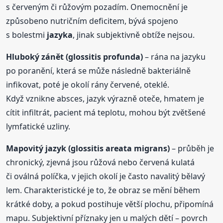
s červeným či růžovým pozadím. Onemocnění je
způsobeno nutričním deficitem, bývá spojeno
s bolestmi
jazyka
, jinak subjektivně obtíže nejsou.
Hluboký
zánět
(glossitis profunda)
– rána na jazyku
po poranění, která se může následně bakteriálně
infikovat, poté je okolí rány červené, oteklé.
Když vznikne absces, jazyk výrazně oteče, hmatem je
cítit infiltrát, pacient má teplotu, mohou být zvětšené
lymfatické uzliny.
Mapovitý jazyk (glossitis areata migrans)
– průběh je
chronický, zjevná jsou růžová nebo červená kulatá
či oválná políčka, v jejich okolí je často navalitý bělavý
lem. Charakteristické je to, že obraz se mění během
krátké doby, a pokud postihuje větší plochu, připomíná
mapu. Subjektivní příznaky jen u malých dětí – povrch