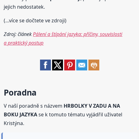
jejich nedostatek.
(...více se dočtete ve zdroji)
Zdroj: článek
Pálení a štípání jazyka: příčiny, souvislosti
a praktický postup
Poradna
V naší poradně s názvem
HRBOLKY V ZADU A NA
BOKU JAZYKA
se k tomuto tématu vyjádřil uživatel
Kristýna.