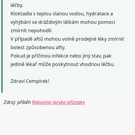
léčby.
Kloktadla s teplou slanou vodou, hydratace a
vyhýbání se dráždivým látkám mohou pomoci
zmírnit nepohodlí.
V případě aftů mohou volně prodejné léky zmírnit
bolest způsobenou afty.
Pokud je příčinou infekce nebo jiný stav, pak
jedině lékař může poskytnout vhodnou léčbu.
Zdraví Cempírek!
Zdroj: příběh
Rakovina jazyka příznaky