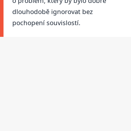
o problém, který by bylo dobré
dlouhodobě ignorovat bez
pochopení souvislostí.