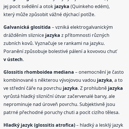
jej pocit svědění a otok
jazyka
(Quinkeho edém),
který může způsobit vážné dýchací potíže.
Galvanická glositida
– vzniká elektrogalvanickým
drážděním sliznice
jazyka
z přítomnosti různých
zubních kovů. Vyznačuje se rankami na jazyku.
Poranění způsobuje bolestivé pálení a kovovou chuť
v ústech
.
Glossitis rhomboidea mediana
– onemocnění je často
kombinované s některou vývojovou vadou
jazyka
, a to
ve střední čáře na povrchu
jazyka
. Z prohlubně
jazyka
vyrůstá hladký slizniční útvar začervenalé barvy, ale
neprominuje nad úroveň povrchu. Subjektivně jsou
patrné přechodné poruchy chuti a pocit cizího tělesa.
Hladký jazyk (glossitis atrofica)
– hladký a lesklý jazyk