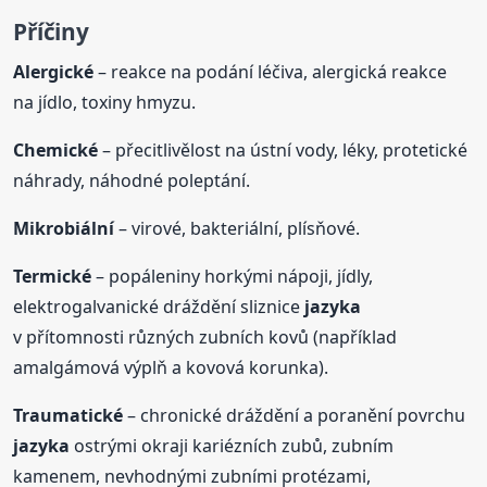
Příčiny
Alergické
– reakce na podání léčiva, alergická reakce
na jídlo, toxiny hmyzu.
Chemické
– přecitlivělost na ústní vody, léky, protetické
náhrady, náhodné poleptání.
Mikrobiální
– virové, bakteriální, plísňové.
Termické
– popáleniny horkými nápoji, jídly,
elektrogalvanické dráždění sliznice
jazyka
v přítomnosti různých zubních kovů (například
amalgámová výplň a kovová korunka).
Traumatické
– chronické dráždění a poranění povrchu
jazyka
ostrými okraji kariézních zubů, zubním
kamenem, nevhodnými zubními protézami,