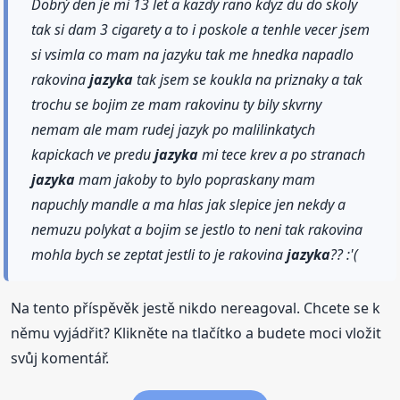
Dobrý den je mi 13 let a kazdy rano kdyz du do skoly
tak si dam 3 cigarety a to i poskole a tenhle vecer jsem
si vsimla co mam na jazyku tak me hnedka napadlo
rakovina
jazyka
tak jsem se koukla na priznaky a tak
trochu se bojim ze mam rakovinu ty bily skvrny
nemam ale mam rudej jazyk po malilinkatych
kapickach ve predu
jazyka
mi tece krev a po stranach
jazyka
mam jakoby to bylo popraskany mam
napuchly mandle a ma hlas jak slepice jen nekdy a
nemuzu polykat a bojim se jestlo to neni tak rakovina
mohla bych se zeptat jestli to je rakovina
jazyka
?? :'(
Na tento příspěvěk jestě nikdo nereagoval. Chcete se k
němu vyjádřit? Klikněte na tlačítko a budete moci vložit
svůj komentář.