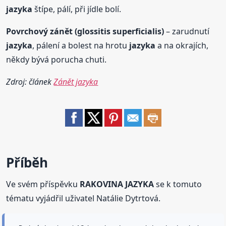
jazyka
štípe, pálí, při jídle bolí.
Povrchový
zánět
(glossitis superficialis)
– zarudnutí
jazyka
, pálení a bolest na hrotu
jazyka
a na okrajích,
někdy bývá porucha chuti.
Zdroj: článek
Zánět jazyka
Příběh
Ve svém příspěvku
RAKOVINA JAZYKA
se k tomuto
tématu vyjádřil uživatel Natálie Dytrtová.