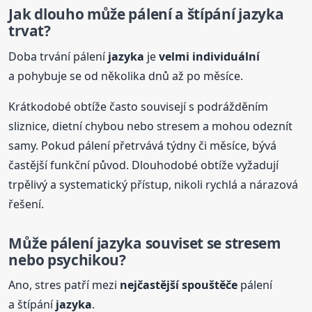
Jak dlouho může pálení a štípání
jazyka
trvat?
Doba trvání pálení
jazyka
je
velmi individuální
a pohybuje se od několika dnů až po měsíce.
Krátkodobé obtíže často souvisejí s podrážděním
sliznice, dietní chybou nebo stresem a mohou odeznít
samy. Pokud pálení přetrvává týdny či měsíce, bývá
častější funkční původ. Dlouhodobé obtíže vyžadují
trpělivý a systematický přístup, nikoli rychlá a nárazová
řešení.
Může pálení
jazyka
souviset se stresem
nebo psychikou?
Ano, stres patří mezi
nejčastější spouštěče
pálení
a štípání
jazyka
.