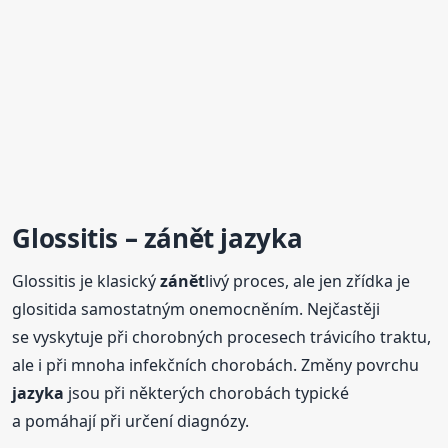
Glossitis –
zánět
jazyka
Glossitis je klasický
zánět
livý proces, ale jen zřídka je
glositida samostatným onemocněním. Nejčastěji
se vyskytuje při chorobných procesech trávicího traktu,
ale i při mnoha infekčních chorobách. Změny povrchu
jazyka
jsou při některých chorobách typické
a pomáhají při určení diagnózy.