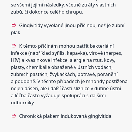
se všemi jejími následky, včetně ztráty vlastních
zubů, či dokonce celého chrupu.
Gingivitidy vyvolané jinou příčinou, než je zubní
plak
K těmto příčinám mohou patřit bakteriální
infekce (například syfilis, kapavka), virové (herpes,
HIV) a kvasinkové infekce, alergie na rtuť, kovy,
plasty, chemikálie obsažené v ústních vodách,
zubních pastách, žvýkačkách, potravě, poranění
a podobně. V těchto případech je mnohdy postižena
nejen dáseň, ale i další části sliznice v dutině ústní
a léčba často vyžaduje spolupráci s dalšími
odborníky.
Chronická plakem indukovaná gingivitida