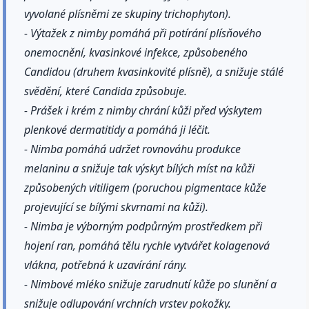
vyvolané plísněmi ze skupiny trichophyton).
- Výtažek z nimby pomáhá při potírání plísňového
onemocnění, kvasinkové infekce, způsobeného
Candidou (druhem kvasinkovité plísně), a snižuje stálé
svědění, které Candida způsobuje.
- Prášek i krém z nimby chrání kůži před výskytem
plenkové dermatitidy a pomáhá ji léčit.
- Nimba pomáhá udržet rovnováhu produkce
melaninu a snižuje tak výskyt bílých míst na kůži
způsobených vitiligem (poruchou pigmentace kůže
projevující se bílými skvrnami na kůži).
- Nimba je výborným podpůrným prostředkem při
hojení ran, pomáhá tělu rychle vytvářet kolagenová
vlákna, potřebná k uzavírání rány.
- Nimbové mléko snižuje zarudnutí kůže po slunění a
snižuje odlupování vrchních vrstev pokožky.