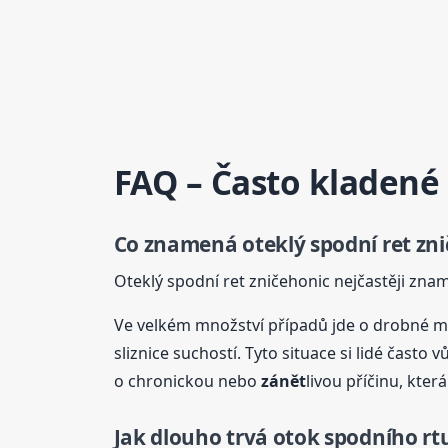
FAQ – Často kladené
Co znamená oteklý spodní ret zn
Oteklý spodní ret zničehonic nejčastěji zn
Ve velkém množství případů jde o drobné m
sliznice suchostí. Tyto situace si lidé často
o chronickou nebo
zánět
livou příčinu, kter
Jak dlouho trvá otok spodního rt