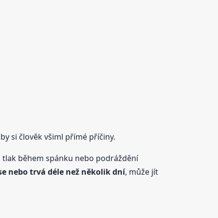
aby si člověk všiml přímé příčiny.
, tlak během spánku nebo podráždění
se nebo trvá déle než několik dní
, může jít