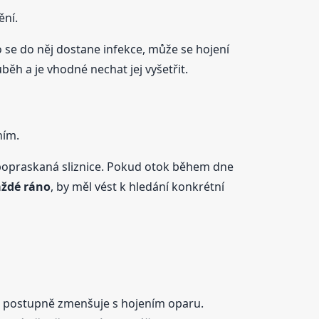
ění.
 se do něj dostane infekce, může se hojení
běh a je vhodné nechat jej vyšetřit.
ním.
 popraskaná sliznice. Pokud otok během dne
aždé ráno
, by měl vést k hledání konkrétní
k postupně zmenšuje s hojením oparu.