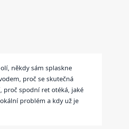
ebolí, někdy sám splaskne
ůvodem, proč se skutečná
, proč spodní ret otéká, jaké
lokální problém a kdy už je