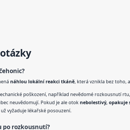
 otázky
ičehonic?
amená
náhlou lokální reakci tkáně
, která vznikla bez toho, 
echanické poškození, například nevědomé rozkousnutí rtu
 vůbec neuvědomují. Pokud je ale otok
nebolestivý, opakuje 
á už vyžaduje lékařské posouzení.
u po rozkousnutí?