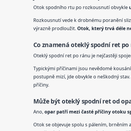
Otok spodního rtu po rozkousnutí obvykle
Rozkousnutí vede k drobnému poranění sli
výrazně prodloužit.
Otok, který trvá déle 
Co znamená oteklý spodní ret po
Oteklý spodní ret po ránu je nejčastěji spoj
Typickými příčinami jsou nevědomé kousání 
postupně mizí, jde obvykle o neškodný stav
příčiny.
Může být oteklý spodní ret od op
Ano,
opar patří mezi časté příčiny otoku 
Otok se objevuje spolu s pálením, brněním