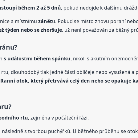
ustoupí během 2 až 5 dnů
, pokud nedojde k dalšímu drážd
znice a místnímu
zánět
u. Pokud se místo znovu poraní nebo
než týden nebo se zhoršuje
, už není považován za běžný prů
 ránu?
en
s událostmi během spánku
, nikoli s akutním onemocně
rtu, dlouhodobý tlak jedné části obličeje nebo vysušená a
.
Ranní otok, který přetrvává celý den nebo se opakuje k
aru?
spodního rtu
, zejména v počáteční fázi.
 a následně s tvorbou puchýřků. U běžného průběhu se oto