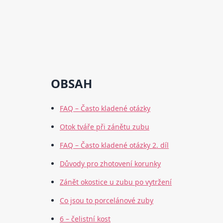
OBSAH
FAQ – Často kladené otázky
Otok tváře při zánětu zubu
FAQ – Často kladené otázky 2. díl
Důvody pro zhotovení korunky
Zánět okostice u zubu po vytržení
Co jsou to porcelánové zuby
6 – čelistní kost