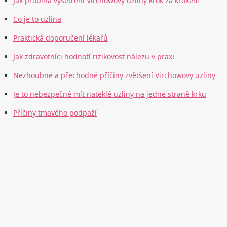
Jak probíhá vyšetření Virchowovy uzliny krok za krokem
Co je to uzlina
Praktická doporučení lékařů
Jak zdravotníci hodnotí rizikovost nálezu v praxi
Nezhoubné a přechodné příčiny zvětšení Virchowovy uzliny
Je to nebezpečné mít nateklé uzliny na jedné straně krku
Příčiny tmavého podpaží