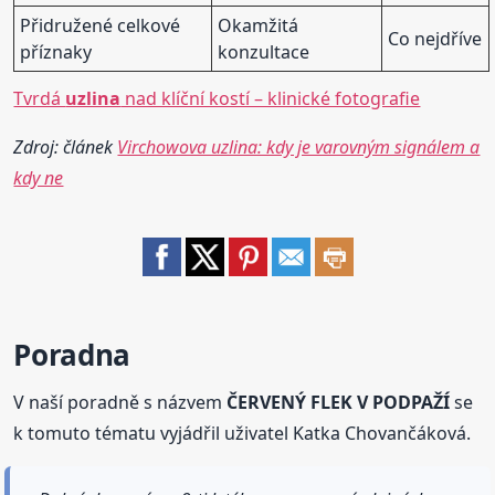
Přidružené celkové
Okamžitá
Co nejdříve
příznaky
konzultace
Tvrdá
uzlina
nad klíční kostí – klinické fotografie
Zdroj: článek
Virchowova uzlina: kdy je varovným signálem a
kdy ne
Poradna
V naší poradně s názvem
ČERVENÝ FLEK V PODPAŽÍ
se
k tomuto tématu vyjádřil uživatel Katka Chovančáková.