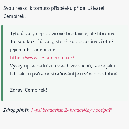
Svou reakci k tomuto příspěvku přidal uživatel
Cempírek.
Tyto útvary nejsou virové bradavice, ale fibromy.
To jsou kožní útvary, které jsou popsány včetně
jejich odstranění zde:
https://www.ceskenemoci.cz/…
Vyskytují se na kůži u všech živočichů, takže jak u
lidí tak i u psů a odstraňování je u všech podobné.
Zdraví Cempírek!
Zdroj: příběh
1 -psí bradavice; 2- bradavičky v podpaží