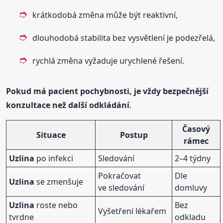
krátkodobá změna může být reaktivní,
dlouhodobá stabilita bez vysvětlení je podezřelá,
rychlá změna vyžaduje urychlené řešení.
Pokud má pacient pochybnosti, je vždy bezpečnější
konzultace než další odkládání
.
Časový
Situace
Postup
rámec
Uzlina
po infekci
Sledování
2–4 týdny
Pokračovat
Dle
Uzlina
se zmenšuje
ve sledování
domluvy
Uzlina
roste nebo
Bez
Vyšetření lékařem
tvrdne
odkladu