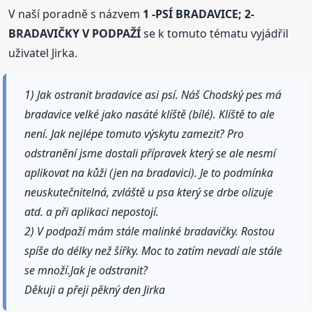
V naší poradně s názvem
1 -PSÍ BRADAVICE; 2-
BRADAVIČKY V PODPAŽÍ
se k tomuto tématu vyjádřil
uživatel Jirka.
1) Jak ostranit bradavice asi psí. Náš Chodský pes má
bradavice velké jako nasáté klíště (bílé). Klíště to ale
není. Jak nejlépe tomuto výskytu zamezit? Pro
odstranění jsme dostali přípravek který se ale nesmí
aplikovat na kůži (jen na bradavici). Je to podmínka
neuskutečnitelná, zvláště u psa který se drbe olizuje
atd. a při aplikaci nepostojí.
2) V podpaží mám stále malinké bradavičky. Rostou
spíše do délky než šířky. Moc to zatím nevadí ale stále
se množí.Jak je odstranit?
Děkuji a přeji pěkný den Jirka