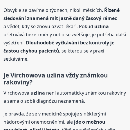
Obvykle se bavíme o týdnech, nikoli měsících.
Řízené
sledování znamená mít jasně daný časový rámec
a vědět, kdy se znovu ozvat lékaři. Pokud
uzlina
přetrvává beze změny nebo se zvětšuje, je potřeba další
vyšetření.
Dlouhodobé vyčkávání bez kontroly je
častou chybou pacientů
, se kterou se v praxi
setkáváme.
Je Virchowova
uzlina
vždy známkou
rakoviny?
Virchowova
uzlina
není automaticky známkou rakoviny
a sama o sobě diagnózu neznamená.
Je pravda, že se v medicíně spojuje s některými
nádorovými onemocněními, ale
jde o možnou
souvislost, nikoli jistotu
. Většina zvětšených uzlin