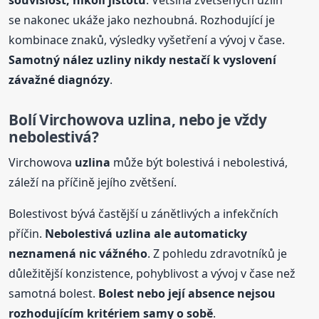
se nakonec ukáže jako nezhoubná. Rozhodující je
kombinace znaků, výsledky vyšetření a vývoj v čase.
Samotný nález uzliny nikdy nestačí k vyslovení
závažné diagnózy
.
Bolí Virchowova
uzlina
, nebo je vždy
nebolestivá?
Virchowova
uzlina
může být bolestivá i nebolestivá,
záleží na příčině jejího zvětšení.
Bolestivost bývá častější u zánětlivých a infekčních
příčin.
Nebolestivá
uzlina
ale automaticky
neznamená nic vážného
. Z pohledu zdravotníků je
důležitější konzistence, pohyblivost a vývoj v čase než
samotná bolest.
Bolest nebo její absence nejsou
rozhodujícím kritériem samy o sobě
.