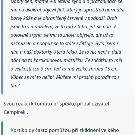
Dobrý den, máme 9-ti letého syna a o prázdninách se
mu po dvakrát objevil flek, který je uprostřed normální
barvy kůže a je ohraničený červeně v podpaží. Brali
jsme to s manželem, že to má z toho, jak se potí. V
polovině srpna, se mu to znovu objevilo, ale už to
nezmizelo a naopak se to stále zvětšuje. Byla jsem s
ním u naší doktorky, která řekla, že to nic není a dala
nám na to kortikoidovou mastičku. Ze začátku to měl
o velikosti cca 3 cm. Teď to má veliké zhruba 15 cm.
Vůbec se mi to nelíbí. Můžete mi prosím poradit co s
tím?
Svou reakci k tomuto příspěvku přidal uživatel
Cempírek .
Kortikoidy často pomůžou při zklidnění velkého