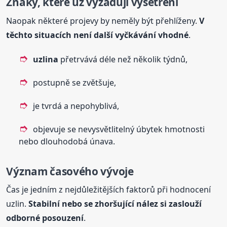
Znaky, které už vyžadují vyšetření
Naopak některé projevy by neměly být přehlíženy.
V
těchto situacích není další vyčkávání vhodné
.
uzlina
přetrvává déle než několik týdnů,
postupně se zvětšuje,
je tvrdá a nepohyblivá,
objevuje se nevysvětlitelný úbytek hmotnosti
nebo dlouhodobá únava.
Význam časového vývoje
Čas je jedním z nejdůležitějších faktorů při hodnocení
uzlin.
Stabilní nebo se zhoršující nález si zaslouží
odborné posouzení
.