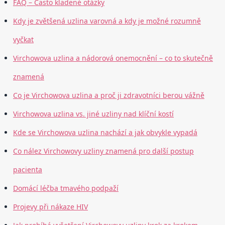
FAQ – Často kladené otázky
Kdy je zvětšená uzlina varovná a kdy je možné rozumně
vyčkat
Virchowova uzlina a nádorová onemocnění – co to skutečně
znamená
Co je Virchowova uzlina a proč ji zdravotníci berou vážně
Virchowova uzlina vs. jiné uzliny nad klíční kostí
Kde se Virchowova uzlina nachází a jak obvykle vypadá
Co nález Virchowovy uzliny znamená pro další postup
pacienta
Domácí léčba tmavého podpaží
Projevy při nákaze HIV