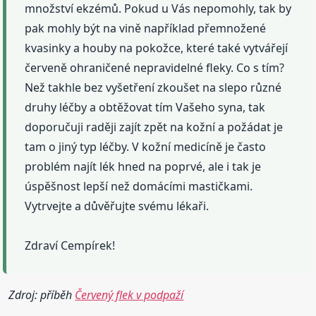
množství ekzémů. Pokud u Vás nepomohly, tak by
pak mohly být na vině například přemnožené
kvasinky a houby na pokožce, které také vytvářejí
červeně ohraničené nepravidelné fleky. Co s tím?
Než takhle bez vyšetření zkoušet na slepo různé
druhy léčby a obtěžovat tím Vašeho syna, tak
doporučuji raději zajít zpět na kožní a požádat je
tam o jiný typ léčby. V kožní medicíně je často
problém najít lék hned na poprvé, ale i tak je
úspěšnost lepší než domácími mastičkami.
Vytrvejte a důvěřujte svému lékaři.
Zdraví Cempírek!
Zdroj: příběh
Červený flek v podpaží