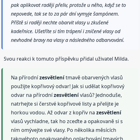
pak aplikovat raději přeliv, protože u něho, když se to
nepovede, tak se to za pár dní vymyje šampónem.
Příště si raději nechte obarvit vlasy u zkušené
kadeřnice. Ušetříte si tím trápení i zničené vlasy od
nevhodné bravy na vlasy a následného odbarvování.
Svou reakci k tomuto příspěvku přidal uživatel Milda.
Na přírodní
zesvětlení
tmavě obarvených vlasů
použijte kopřivový odvar! Jak si udělat kopřivový
odvar na přírodní
zesvětlení
vlasů? Jednoduše,
natrhejte si čerstvé kopřivové listy a přelijte je
horkou vodou. Až odvar z kopřiv na
zesvětlení
vlasů vychladne, tak ho zceďte a opakovaně si s
ním omývejte své vlasy. Po několika měsících
takovéhoto opakovaného oplachování tmavých