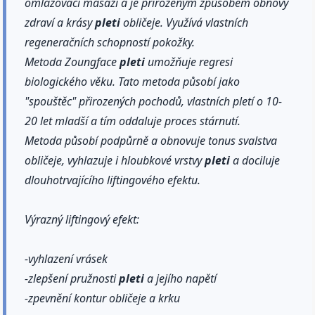
omlazovací masaži a je přirozeným způsobem obnovy
zdraví a krásy
pleti
obličeje. Využívá vlastních
regeneračních schopností pokožky.
Metoda Zoungface
pleti
umožňuje regresi
biologického věku. Tato metoda působí jako
"spouštěc" přirozených pochodů, vlastních pletí o 10-
20 let mladší a tím oddaluje proces stárnutí.
Metoda působí podpůrně a obnovuje tonus svalstva
obličeje, vyhlazuje i hloubkové vrstvy
pleti
a dociluje
dlouhotrvajícího liftingového efektu.
Výrazný liftingový efekt:
-vyhlazení vrásek
-zlepšení pružnosti
pleti
a jejího napětí
-zpevnění kontur obličeje a krku