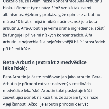
Ukázalo se, že i velmi nízké koncentrace Alfa-Arbutinu
blokují činnost tyrozinázy, čímž vzniká tak zvaný
albinismus. Výzkumy prokázaly, že epimer z arbutinu
má asi 10 krát silnější inhibiční účinek, než je u beta-
arbutinu. Alfa-Arbutin je velmi drahá ingredience, štěstí,
že funguje i při velmi nízkých koncentracích. Alfa
arbutin je nejrychlejší a nejefektivnější bělící prostředek
při bělení kůže.
Beta-Arbutin (extrakt z medvědice
lékařské):
Beta-Arbutin je často zmiňován jen jako arbutin. Beta-
Arbutin je přírodní extrakt nalezený v rostlinách
medvědice lékařské. Arbutin také poskytuje kůži
zesvětlující účinek na kůži tím, že zabrání tyrozináze
v její činnosti. Ačkoli je arbutin přírodní derivát