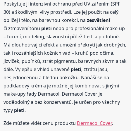
Poskytuje jí intenzivní ochranu před UV zářením (SPF
30) a škodlivými vlivy prostředí. Lze jej použít na celý
obličej i tělo, na barevnou korekci, na
zesvětlení
či ztmavení tónu
pleti
nebo pro profesionální make-up
– focení, modeling, slavnostní příležitosti a podobně.
Má dlouhotrvající efekt a umožní překrytí jak drobných,
tak i rozsáhlejších kožních vad – kruhů pod očima,
jizviček, pupínků, ztrát pigmentu, barevných skvrn a tak
dále. Vylepšuje vhled unavené
pleti
, ztrátu jasu,
nesjednocenou a bledou pokožku. Nanáší se na
podkladový krém a je možné jej kombinovat s jinými
make-upy řady Dermacol. Dermacol Cover je
voděodolný a bez konzervantů, je určen pro všechny
typy
pleti
.
Zde můžete vidět cenu produktu
Dermacol Cover
.