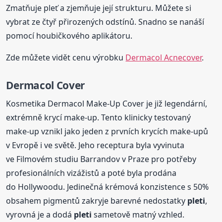
Zmatňuje pleť a zjemňuje její strukturu. Můžete si
vybrat ze čtyř přirozených odstínů. Snadno se nanáší
pomocí houbičkového aplikátoru.
Zde můžete vidět cenu výrobku
Dermacol Acnecover
.
Dermacol Cover
Kosmetika Dermacol Make-Up Cover je již legendární,
extrémně krycí make-up. Tento klinicky testovaný
make-up vznikl jako jeden z prvních krycích make-upů
v Evropě i ve světě. Jeho receptura byla vyvinuta
ve Filmovém studiu Barrandov v Praze pro potřeby
profesionálních vizážistů a poté byla prodána
do Hollywoodu. Jedinečná krémová konzistence s 50%
obsahem pigmentů zakryje barevné nedostatky
pleti
,
vyrovná je a dodá
pleti
sametově matný vzhled.