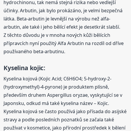
hydrochinonu, tak nemá stejná rizika nebo vedlejší
účinky. Arbutin, jak bylo prokázáno, je velmi bezpečná
látka. Beta-arbutin je levnější na výrobu než alfa-
arbutin, ale také i jeho bělící efekt je desetkrát slabší.
Z těchto důvodu je v mnoha nových kůži bělících
přípravcích nyní použitý Alfa Arbutin na rozdíl od dříve
používaného beta-arbutinu.
Kyselina kojic:
Kyselina kojová (Kojic Acid; C6H6O4; 5-hydroxy-2-
(hydroxymethyl)-4-pyrone) je produktem plísně,
především druhem Aspergillus oryzae, vyskytující se v
Japonsku, odkud má také kyselina název – Kojic.
Kyselina kojová se často používá jako přísada do asijské
stravy a podle posledních poznatků se začala také
používat v kosmetice, jako přírodní prostředek k bělení