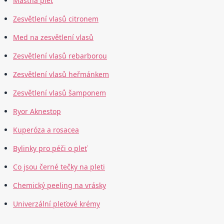
Mastná pleť
Zesvětlení vlasů citronem
Med na zesvětlení vlasů
Zesvětlení vlasů rebarborou
Zesvětlení vlasů heřmánkem
Zesvětlení vlasů šamponem
Ryor Aknestop
Kuperóza a rosacea
Bylinky pro péči o pleť
Co jsou černé tečky na pleti
Chemický peeling na vrásky
Univerzální pleťové krémy