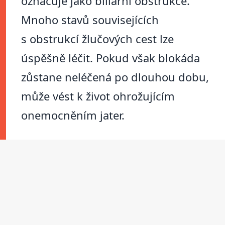
označuje jako biliární obstrukce.
Mnoho stavů souvisejících
s obstrukcí žlučových cest lze
úspěšně léčit. Pokud však blokáda
zůstane neléčená po dlouhou dobu,
může vést k život ohrožujícím
onemocněním jater.