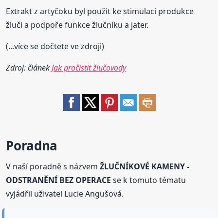
Extrakt z artyčoku byl použit ke stimulaci produkce
žluči a podpoře funkce žlučníku a jater.
(...více se dočtete ve zdroji)
Zdroj: článek
Jak pročistit žlučovody
Poradna
V naší poradně s názvem
ŽLUČNÍKOVÉ KAMENY -
ODSTRANĚNÍ BEZ OPERACE
se k tomuto tématu
vyjádřil uživatel Lucie Angušová.