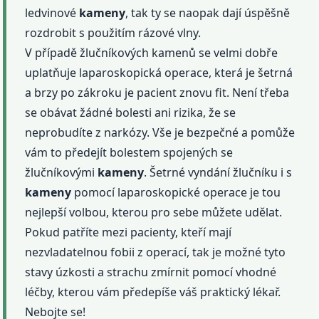
ledvinové
kameny
, tak ty se naopak dají úspěšně
rozdrobit s použitím rázové vlny.
V případě žlučníkových kamenů se velmi dobře
uplatňuje laparoskopická operace, která je šetrná
a brzy po zákroku je pacient znovu fit. Není třeba
se obávat žádné bolesti ani rizika, že se
neprobudíte z narkózy. Vše je bezpečné a pomůže
vám to předejít bolestem spojených se
žlučníkovými
kameny
. Šetrné vyndání žlučníku i s
kameny
pomocí laparoskopické operace je tou
nejlepší volbou, kterou pro sebe můžete udělat.
Pokud patříte mezi pacienty, kteří mají
nezvladatelnou fobii z operací, tak je možné tyto
stavy úzkosti a strachu zmírnit pomocí vhodné
léčby, kterou vám předepíše váš praktický lékař.
Nebojte se!