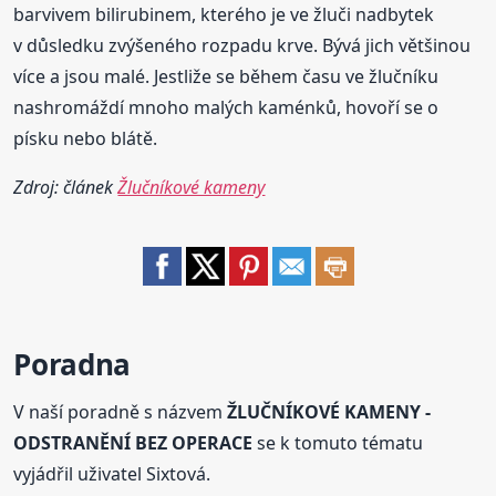
barvivem bilirubinem, kterého je ve žluči nadbytek
v důsledku zvýšeného rozpadu krve. Bývá jich většinou
více a jsou malé. Jestliže se během času ve žlučníku
nashromáždí mnoho malých kaménků, hovoří se o
písku nebo blátě.
Zdroj: článek
Žlučníkové kameny
Poradna
V naší poradně s názvem
ŽLUČNÍKOVÉ KAMENY -
ODSTRANĚNÍ BEZ OPERACE
se k tomuto tématu
vyjádřil uživatel Sixtová.