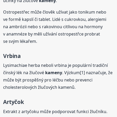
účinky na žlučové
kameny
.
Ostropestřec může člověk užívat jako tonikum nebo
ve formě kapslí či tablet. Lidé s cukrovkou, alergiemi
na ambrózii nebo s rakovinou citlivou na hormony
v anamnéze by měli užívání ostropestřce probrat
se svým lékařem.
Vrbina
Lysimachiae herba neboli vrbina je populární tradiční
čínský lék na žlučové
kameny
. Výzkum[1] naznačuje, že
může být prospěšný pro léčbu nebo prevenci
cholesterolových žlučových kamenů.
Artyčok
Extrakt z artyčoku může podporovat funkci žlučníku.