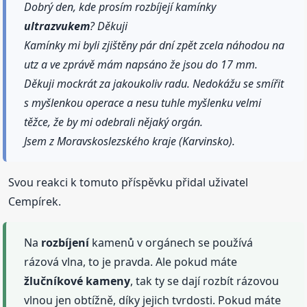
Dobrý den, kde prosím rozbíjejí kamínky
ultrazvukem
? Děkuji
Kamínky mi byli zjištěny pár dní zpět zcela náhodou na
utz a ve zprávě mám napsáno že jsou do 17 mm.
Děkuji mockrát za jakoukoliv radu. Nedokážu se smířit
s myšlenkou operace a nesu tuhle myšlenku velmi
těžce, že by mi odebrali nějaký orgán.
Jsem z Moravskoslezského kraje (Karvinsko).
Svou reakci k tomuto příspěvku přidal uživatel
Cempírek.
Na
rozbíjení
kamenů v orgánech se používá
rázová vlna, to je pravda. Ale pokud máte
žlučníkové
kameny
, tak ty se dají rozbít rázovou
vlnou jen obtížně, díky jejich tvrdosti. Pokud máte