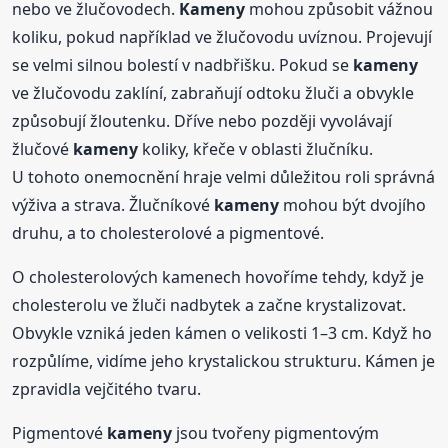
nebo ve žlučovodech.
Kameny
mohou způsobit vážnou
koliku, pokud například ve žlučovodu uvíznou. Projevují
se velmi silnou bolestí v nadbřišku. Pokud se
kameny
ve žlučovodu zaklíní, zabraňují odtoku žluči a obvykle
způsobují žloutenku. Dříve nebo později vyvolávají
žlučové
kameny
koliky, křeče v oblasti žlučníku.
U tohoto onemocnění hraje velmi důležitou roli správná
výživa a strava. Žlučníkové
kameny
mohou být dvojího
druhu, a to cholesterolové a pigmentové.
O cholesterolových kamenech hovoříme tehdy, když je
cholesterolu ve žluči nadbytek a začne krystalizovat.
Obvykle vzniká jeden kámen o velikosti 1–3 cm. Když ho
rozpůlíme, vidíme jeho krystalickou strukturu. Kámen je
zpravidla vejčitého tvaru.
Pigmentové
kameny
jsou tvořeny pigmentovým