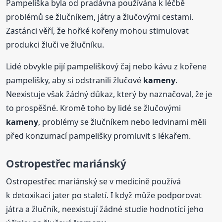
Pampeliška byla od pradávna používána k léčbě
problémů se žlučníkem, játry a žlučovými cestami.
Zastánci věří, že hořké kořeny mohou stimulovat
produkci žluči ve žlučníku.
Lidé obvykle pijí pampeliškový čaj nebo kávu z kořene
pampelišky, aby si odstranili žlučové
kameny
.
Neexistuje však žádný důkaz, který by naznačoval, že je
to prospěšné. Kromě toho by lidé se žlučovými
kameny
, problémy se žlučníkem nebo ledvinami měli
před konzumací pampelišky promluvit s lékařem.
Ostropestřec mariánský
Ostropestřec mariánský se v medicíně používá
k detoxikaci jater po staletí. I když může podporovat
játra a žlučník, neexistují žádné studie hodnotící jeho