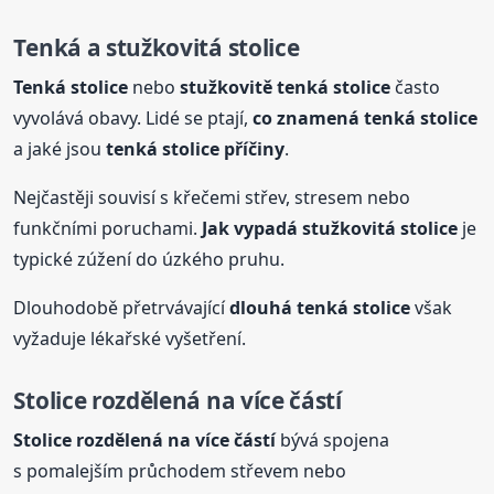
Tenká a stužkovitá
stolice
Tenká
stolice
nebo
stužkovitě tenká
stolice
často
vyvolává obavy. Lidé se ptají,
co znamená tenká
stolice
a jaké jsou
tenká
stolice
příčiny
.
Nejčastěji souvisí s křečemi střev, stresem nebo
funkčními poruchami.
Jak vypadá stužkovitá
stolice
je
typické zúžení do úzkého pruhu.
Dlouhodobě přetrvávající
dlouhá tenká
stolice
však
vyžaduje lékařské vyšetření.
Stolice
rozdělená na více částí
Stolice
rozdělená na více částí
bývá spojena
s pomalejším průchodem střevem nebo