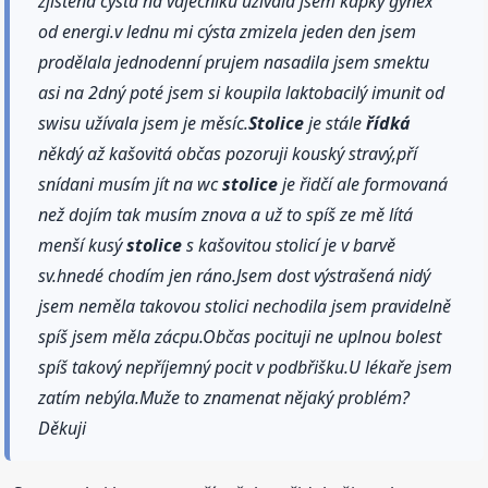
zjištěna cýsta na vaječníku užívala jsem kapký gýnex
od energi.v lednu mi cýsta zmizela jeden den jsem
prodělala jednodenní prujem nasadila jsem smektu
asi na 2dný poté jsem si koupila laktobacilý imunit od
swisu užívala jsem je měsíc.
Stolice
je stále
řídká
někdý až kašovitá občas pozoruji kouský stravý,pří
snídani musím jít na wc
stolice
je řidčí ale formovaná
než dojím tak musím znova a už to spíš ze mě lítá
menší kusý
stolice
s kašovitou stolicí je v barvě
sv.hnedé chodím jen ráno.Jsem dost výstrašená nidý
jsem neměla takovou stolici nechodila jsem pravidelně
spíš jsem měla zácpu.Občas pocituji ne uplnou bolest
spíš takový nepříjemný pocit v podbřišku.U lékaře jsem
zatím nebýla.Muže to znamenat nějaký problém?
Děkuji