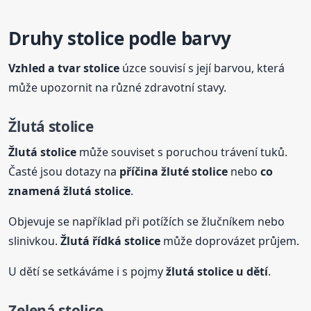
Druhy
stolice
podle barvy
Vzhled a tvar
stolice
úzce souvisí s její barvou, která
může upozornit na různé zdravotní stavy.
Žlutá
stolice
Žlutá
stolice
může souviset s poruchou trávení tuků.
Časté jsou dotazy na
příčina žluté
stolice
nebo
co
znamená
žlutá
stolice
.
Objevuje se například při potížích se žlučníkem nebo
slinivkou.
Žlutá
řídká
stolice
může doprovázet průjem.
U dětí se setkáváme i s pojmy
žlutá
stolice
u dětí
.
Zelená
stolice