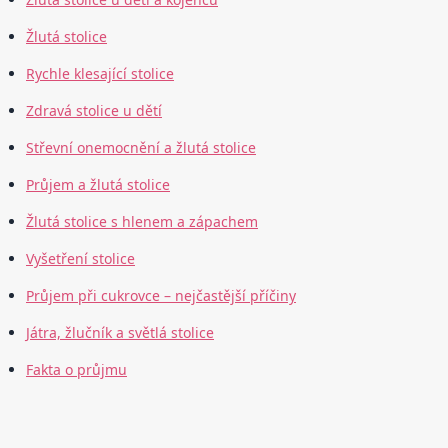
Žlutá stolice
Rychle klesající stolice
Zdravá stolice u dětí
Střevní onemocnění a žlutá stolice
Průjem a žlutá stolice
Žlutá stolice s hlenem a zápachem
Vyšetření stolice
Průjem při cukrovce – nejčastější příčiny
Játra, žlučník a světlá stolice
Fakta o průjmu