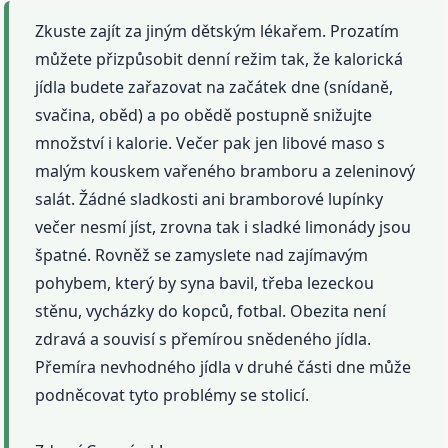
Zkuste zajít za jiným dětským lékařem. Prozatím
můžete přizpůsobit denní režim tak, že kalorická
jídla budete zařazovat na začátek dne (snídaně,
svačina, oběd) a po obědě postupně snižujte
množství i kalorie. Večer pak jen libové maso s
malým kouskem vařeného bramboru a zeleninový
salát. Žádné sladkosti ani bramborové lupínky
večer nesmí jíst, zrovna tak i sladké limonády jsou
špatné. Rovněž se zamyslete nad zajímavým
pohybem, který by syna bavil, třeba lezeckou
stěnu, vycházky do kopců, fotbal. Obezita není
zdravá a souvisí s přemírou snědeného jídla.
Přemíra nevhodného jídla v druhé části dne může
podněcovat tyto problémy se stolicí.