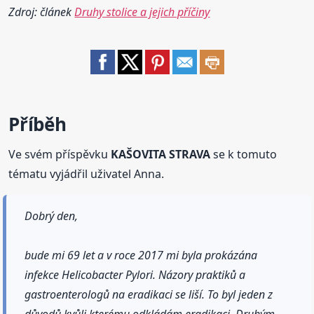
Zdroj: článek
Druhy stolice a jejich příčiny
Příběh
Ve svém příspěvku
KAŠOVITA STRAVA
se k tomuto
tématu vyjádřil uživatel Anna.
Dobrý den,
bude mi 69 let a v roce 2017 mi byla prokázána
infekce Helicobacter Pylori. Názory praktiků a
gastroenterologů na eradikaci se liší. To byl jeden z
důvodů,kvůli kterému odkládám eradikaci. Druhým