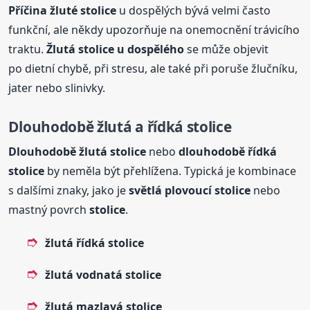
Příčina žluté
stolice
u dospělých bývá velmi často
funkční, ale někdy upozorňuje na onemocnění trávicího
traktu.
Žlutá
stolice
u dospělého
se může objevit
po dietní chybě, při stresu, ale také při poruše žlučníku,
jater nebo slinivky.
Dlouhodobě
žlutá
a
řídká
stolice
Dlouhodobě
žlutá
stolice
nebo
dlouhodobě
řídká
stolice
by neměla být přehlížena. Typická je kombinace
s dalšími znaky, jako je
světlá plovoucí
stolice
nebo
mastný povrch
stolice
.
žlutá
řídká
stolice
žlutá
vodnatá
stolice
žlutá
mazlavá
stolice