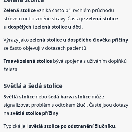
Zelená
stolice
vzniká často při rychlém průchodu
střevem nebo změně stravy. Častá je
zelená
stolice
u dospělých
i
zelená
stolice
u dětí
.
Výrazy jako
zelená
stolice
u dospělého člověka příčiny
se často objevují v dotazech pacientů.
Tmavě zelená
stolice
bývá spojena s užíváním doplňků
železa.
Světlá a šedá
stolice
Světlá
stolice
nebo
šedá barva
stolice
může
signalizovat problém s odtokem žluči. Časté jsou dotazy
na
světlá
stolice
příčiny
.
Typická je i
světlá
stolice
po odstranění žlučníku
.