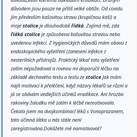
důvodem jsou pouze ne příliš velké obtíže. Od covidu
jím především kašovitou stravu (krupičnou kaši) a
moje
stolice
je dlouhodobě
řídká
. Zajímá mě, zda
řídká
stolice
je způsobena kašovitou stravou nebo
uvedenou infekcí. Z hygienických důvodů mám obavu z
endoskopického vyšetření (zanesení infekce z
nesterilních přístrojů). Praktický lékař toto vyšetření
zatím nepožadoval a rovnou mi doporučil léčbu na
základě dechového testu a testu ze
stolice
Jak mám
najít motivaci k přeléčení, když názory lékařů se různí a
já se obávám vedlejších účinků eradikace. Ani hrozba
rakoviny žaludku mě zatím k léčbě nemotivovala.
Čekala jsem na dvojkombinací léků s Vonoprazanem,
tato účinná látka u nás stále není
zaregistrována.Dokážete mě namotivovat?