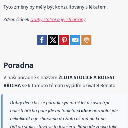
Tyto změny by měly být konzultovány s lékařem.
Zdroj: článek
Druhy stolice a jejich příčiny
Poradna
V naší poradně s názvem
ŽLUTA STOLICE A BOLEST
BŘICHA
se k tomuto tématu vyjádřil uživatel Renata.
Dobry den chci se poradit syn má 9 let a často trpí
bolesti břicha pote jde na toaletu
stolice
normální jde
několikrát a je zbarvena do žluta až má na konec
řídkou stolici stává se to k večeru. Ráno jde znova také