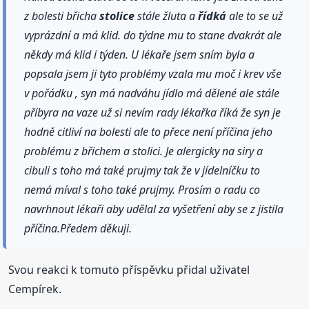
z bolesti břicha
stolice
stále žluta a
řídká
ale to se už
vyprázdní a má klid. do týdne mu to stane dvakrát ale
někdy má klid i týden. U lékaře jsem sním byla a
popsala jsem ji tyto problémy vzala mu moč i krev vše
v pořádku , syn má nadváhu jídlo má dělené ale stále
příbyra na vaze už si nevím rady lékařka říká že syn je
hodně citliví na bolesti ale to přece není příčina jeho
problému z břichem a stolici. Je alergicky na siry a
cibuli s toho má také prujmy tak že v jídelníčku to
nemá míval s toho také prujmy. Prosím o radu co
navrhnout lékaři aby udělal za vyšetření aby se z jistila
příčina.Předem děkuji.
Svou reakci k tomuto příspěvku přidal uživatel
Cempírek.