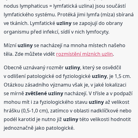
nodus lymphaticus = lymfatická uzlina) jsou součástí
lymfatického systému. Protéká jimi lymfa (míza) sbíraná
ve tkáních. Lymfatické
uzliny
se zapojují do obrany
organismu před infekcí, sídlí v nich lymfocyty.
Mízní
uzliny
se nacházejí na mnoha místech našeho
těla. Zde můžete vidět
rozmístění mízních uzlin
.
Obecně uznávaný rozměr
uzliny
, který se osvědčil
v odlišení patologické od fyziologické
uzliny
, je 1,5 cm.
Otázkou zásadního významu však je, v jaké lokalizaci
se mírně
zvětšené
uzliny
nacházejí. V třísle a v podpaží
mohou mít i za fyziologického stavu
uzliny
až velikost
hrášku (0,5-1,0 cm), zatímco v oblasti nadklíčkové nebo
podél karotid je nutno již
uzliny
této velikosti hodnotit
jednoznačně jako patologické.