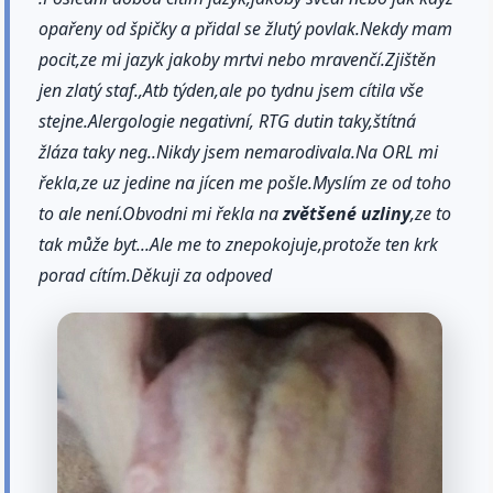
opařeny od špičky a přidal se žlutý povlak.Nekdy mam
pocit,ze mi jazyk jakoby mrtvi nebo mravenčí.Zjištěn
jen zlatý staf.,Atb týden,ale po tydnu jsem cítila vše
stejne.Alergologie negativní, RTG dutin taky,štítná
žláza taky neg..Nikdy jsem nemarodivala.Na ORL mi
řekla,ze uz jedine na jícen me pošle.Myslím ze od toho
to ale není.Obvodni mi řekla na
zvětšené
uzliny
,ze to
tak může byt...Ale me to znepokojuje,protože ten krk
porad cítím.Děkuji za odpoved