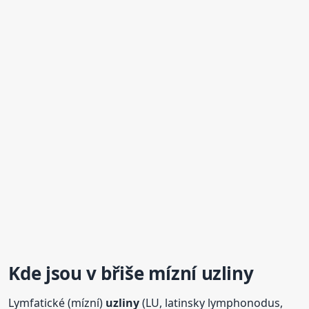
Kde jsou
v břiše
mízní
uzliny
Lymfatické (mízní)
uzliny
(LU, latinsky lymphonodus,