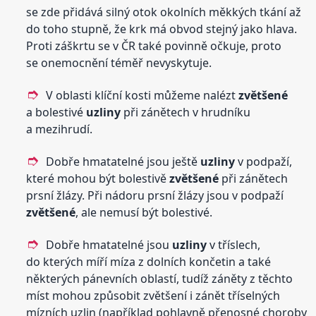
se zde přidává silný otok okolních měkkých tkání až
do toho stupně, že krk má obvod stejný jako hlava.
Proti záškrtu se v ČR také povinně očkuje, proto
se onemocnění téměř nevyskytuje.
V oblasti klíční kosti můžeme nalézt
zvětšené
a bolestivé
uzliny
při zánětech v hrudníku
a mezihrudí.
Dobře hmatatelné jsou ještě
uzliny
v podpaží,
které mohou být bolestivě
zvětšené
při zánětech
prsní žlázy. Při nádoru prsní žlázy jsou v podpaží
zvětšené
, ale nemusí být bolestivé.
Dobře hmatatelné jsou
uzliny
v tříslech,
do kterých míří míza z dolních končetin a také
některých pánevních oblastí, tudíž záněty z těchto
míst mohou způsobit zvětšení i zánět tříselných
mízních uzlin (například pohlavně přenosné choroby