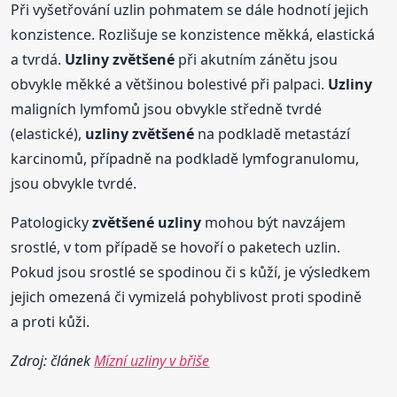
Při vyšetřování uzlin pohmatem se dále hodnotí jejich
konzistence. Rozlišuje se konzistence měkká, elastická
a tvrdá.
Uzliny
zvětšené
při akutním zánětu jsou
obvykle měkké a většinou bolestivé při palpaci.
Uzliny
maligních lymfomů jsou obvykle středně tvrdé
(elastické),
uzliny
zvětšené
na podkladě metastází
karcinomů, případně na podkladě lymfogranulomu,
jsou obvykle tvrdé.
Patologicky
zvětšené
uzliny
mohou být navzájem
srostlé, v tom případě se hovoří o paketech uzlin.
Pokud jsou srostlé se spodinou či s kůží, je výsledkem
jejich omezená či vymizelá pohyblivost proti spodině
a proti kůži.
Zdroj: článek
Mízní uzliny v břiše