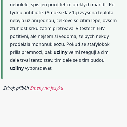
nebolelo, spis jen pocit lehce oteklych mandli. Po
tydnu antibiotik (Amoksiklav 1g) zvysena teplota
nebyla uz ani jednou, celkove se citim lepe, ovsem
ztuhlost krku zatim pretrvava. V testech EBV
pozitivni, ale nejsem si vedoma, ze bych nekdy
prodelala mononukleozu. Pokud se stafylokok
prilis premnozi, pak
uzliny
velmi reaguji a cim
dele trval tento stav, tim dele se s tim budou
uzliny
vyporadavat
Zdroj: příběh
Zmeny na jazyku