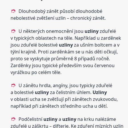
Dlouhodobý zánět působí dlouhodobé
nebolestivé zvětšení uzlin – chronický zánět.
U některých onemocnění jsou
uzliny
zduřelé
v typických oblastech na těle. Například u zarděnek
jsou zduřelé bolestivé
uzliny
za ušním boltcem a v
týlní krajině. Proti zarděnkám se u nás děti očkují,
proto se vyskytuje průměrně 8 případů ročně.
Zarděnky jsou typické především svou červenou
vyrážkou po celém těle.
U zánětu hrdla, angíny, jsou typicky zduřelé
a bolestivé
uzliny
za čelistním úhlem.
Uzliny
v oblasti ucha se zvětšují při zánětech zvukovodu,
například při zánětech středního ucha u dětí.
Podčelistní
uzliny
a
uzliny
na krku nalézáme
zduřelé u záškrtu – difterie. Ke zduření mízních uzlin