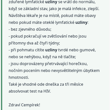
zduřené lymfatické
uzliny
se vrátí do normálu,
když se základní stav, jako je malá infekce, zlepší.
Návštěva lékaře je na místě, pokud máte obavy
nebo pokud máte oteklé lymfatické
uzliny
:
- bez zjevného důvodu;
- pokud pokračují ve zvětšování nebo jsou
přítomny dva až čtyři týdny;
- při pohmatu cítíte
uzliny
tvrdé nebo gumové,
nebo se nehýbou, když na ně tlačíte;
- jsou doprovázeny přetrvávající horečkou,
nočním pocením nebo nevysvětlitelným úbytkem
hmotnosti.
Také je vhodné ode dneška za tři měsíce
absolvovat test na HIV.
Zdraví Cempírek!