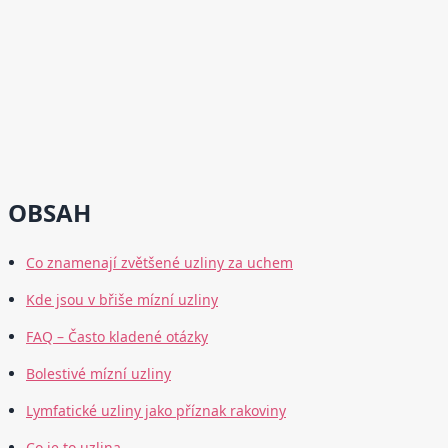
OBSAH
Co znamenají zvětšené uzliny za uchem
Kde jsou v břiše mízní uzliny
FAQ – Často kladené otázky
Bolestivé mízní uzliny
Lymfatické uzliny jako příznak rakoviny
Co je to uzlina