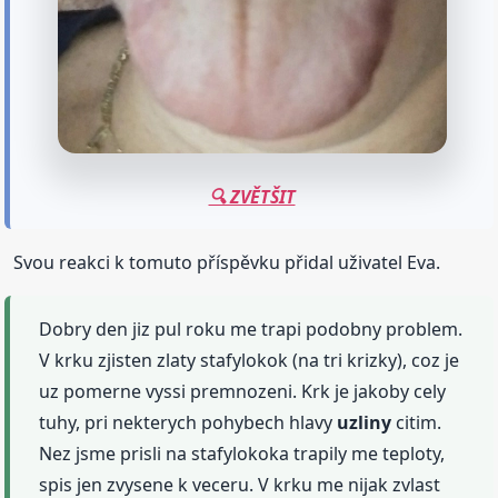
🔍 ZVĚTŠIT
Svou reakci k tomuto příspěvku přidal uživatel Eva.
Dobry den jiz pul roku me trapi podobny problem.
V krku zjisten zlaty stafylokok (na tri krizky), coz je
uz pomerne vyssi premnozeni. Krk je jakoby cely
tuhy, pri nekterych pohybech hlavy
uzliny
citim.
Nez jsme prisli na stafylokoka trapily me teploty,
spis jen zvysene k veceru. V krku me nijak zvlast