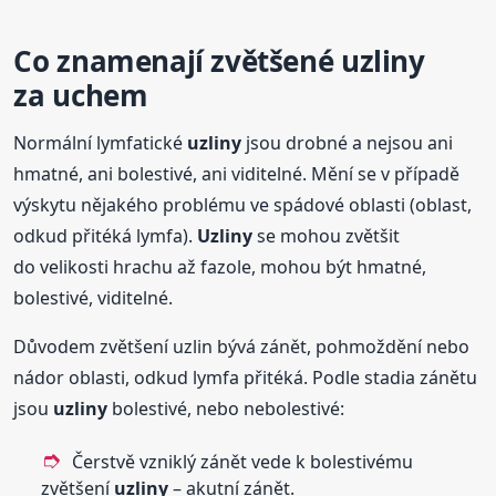
Co znamenají
zvětšené
uzliny
za uchem
Normální lymfatické
uzliny
jsou drobné a nejsou ani
hmatné, ani bolestivé, ani viditelné. Mění se v případě
výskytu nějakého problému ve spádové oblasti (oblast,
odkud přitéká lymfa).
Uzliny
se mohou zvětšit
do velikosti hrachu až fazole, mohou být hmatné,
bolestivé, viditelné.
Důvodem zvětšení uzlin bývá zánět, pohmoždění nebo
nádor oblasti, odkud lymfa přitéká. Podle stadia zánětu
jsou
uzliny
bolestivé, nebo nebolestivé:
Čerstvě vzniklý zánět vede k bolestivému
zvětšení
uzliny
– akutní zánět.