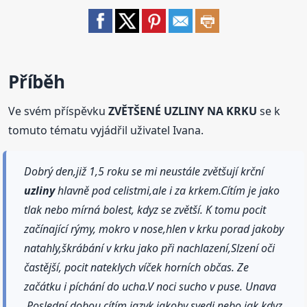
Příběh
Ve svém příspěvku
ZVĚTŠENÉ UZLINY NA KRKU
se k
tomuto tématu vyjádřil uživatel Ivana.
Dobrý den,již 1,5 roku se mi neustále zvětšují krční
uzliny
hlavně pod celistmi,ale i za krkem.Cítím je jako
tlak nebo mírná bolest, kdyz se zvětší. K tomu pocit
začínající rýmy, mokro v nose,hlen v krku porad jakoby
natahly,škrábání v krku jako při nachlazení,Slzení oči
častější, pocit nateklych víček horních občas. Ze
začátku i píchání do ucha.V noci sucho v puse. Unava
.Poslední dobou cítím jazyk,jakoby svedi nebo jak kdyz