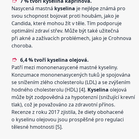
7 % tvoří
kyselina
kaprinová.
Nasycená mastná
kyselina
je nejlépe známá pro
svou schopnost bojovat proti houbám, jako je
Candida, které mohou žít v těle. Tím podporuje
optimální zdraví střev. Může být také užitečná
při akné a zažívacích problémech, jako je Crohnova
choroba.
6,4 % tvoří
kyselina
olejová.
Patří mezi mononenasycené mastné kyseliny.
Konzumace mononenasycených tuků je spojována
se snížením zlého cholesterolu (LDL) a se zvýšením
hodného cholesterolu (HDL) [4].
Kyselina
olejová
může být zodpovědná za hypotenzní (snižující krevní
tlak), což je považováno za zdravotní přínos.
Recenze z roku 2017 zjistila, že diety obohacené
o kyselinu olejovou jsou prospěšné pro regulaci
tělesné hmotnosti [5].