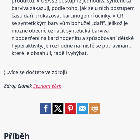
produktů. V USA se postupně jednotlivá syntetická
barviva zakazují, podle toho, jak se u nich postupem
času daří prokazovat karcinogenní účinky. V ČR
se syntetickým barvivům bohužel „daří“. Jelikož je
možné obecně označit syntetická barviva
z podezření na karcinogenitu a způsobování dětské
hyperaktivity, je rozhodně na místě se potravinám,
které je obsahují, raději vyhýbat.
(...více se dočtete ve zdroji)
Zdroj: článek
Seznam éček
Příběh