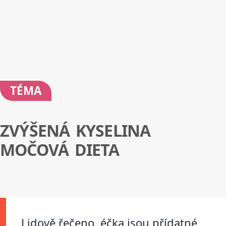
TÉMA
ZVÝŠENÁ KYSELINA
MOČOVÁ DIETA
Lidově řečeno, éčka jsou přídatné