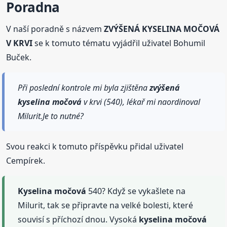
Poradna
V naší poradně s názvem
ZVÝŠENÁ KYSELINA MOČOVÁ
V KRVI
se k tomuto tématu vyjádřil uživatel Bohumil
Buček.
Při poslední kontrole mi byla zjištěna
zvýšená
kyselina
močová
v krvi (540), lékař mi naordinoval
Milurit.Je to nutné?
Svou reakci k tomuto příspěvku přidal uživatel
Cempírek.
Kyselina
močová
540? Když se vykašlete na
Milurit, tak se připravte na velké bolesti, které
souvisí s příchozí dnou. Vysoká
kyselina
močová