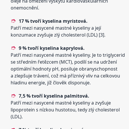
oleje na omezení výskytu kardiovaskulárních
onemocnění.
17 % tvoří
kyselina
myristová.
Patří mezi nasycené mastné kyseliny a její
konzumace zvyšuje zlý cholesterol (LDL) [3].
9 % tvoří
kyselina
kaprylová.
Patří mezi nasycené mastné kyseliny. Je to triglycerid
se středním řetězcem (MCT), podílí se na udržení
optimální hodnoty pH, posiluje obranyschopnost
a zlepšuje trávení, což má příznivý vliv na celkovou
hladinu energie, jíž člověk disponuje.
7,5 % tvoří
kyselina
palmitová.
Patří mezi nasycené mastné kyseliny a zvyšuje
lipoprotein s nízkou hustotou, tedy zlý cholesterol
(LDL).