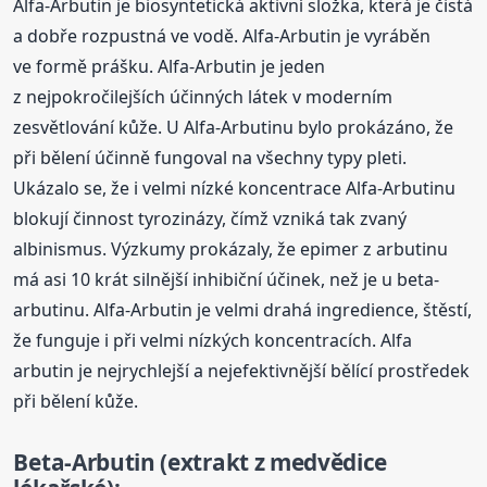
Alfa-Arbutin je biosyntetická aktivní složka, která je čistá
a dobře rozpustná ve vodě. Alfa-Arbutin je vyráběn
ve formě prášku. Alfa-Arbutin je jeden
z nejpokročilejších účinných látek v moderním
zesvětlování kůže. U Alfa-Arbutinu bylo prokázáno, že
při bělení účinně fungoval na všechny typy pleti.
Ukázalo se, že i velmi nízké koncentrace Alfa-Arbutinu
blokují činnost tyrozinázy, čímž vzniká tak zvaný
albinismus. Výzkumy prokázaly, že epimer z arbutinu
má asi 10 krát silnější inhibiční účinek, než je u beta-
arbutinu. Alfa-Arbutin je velmi drahá ingredience, štěstí,
že funguje i při velmi nízkých koncentracích. Alfa
arbutin je nejrychlejší a nejefektivnější bělící prostředek
při bělení kůže.
Beta-Arbutin (extrakt z medvědice