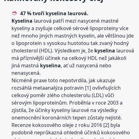
47 % tvoří
kyselina
laurová.
Kyselina
laurová patří mezi nasycené mastné
kyseliny a zvyšuje celkové sérové ​​lipoproteiny více
než mnoho jiných mastných kyselin, ale většinou jde
o lipoprotein s vysokou hustotou tak zvaný hodný
cholesterol (HDL). Výsledkem je, že
kyselina
laurová
má příznivější účinek na celkový HDL než jakákoli
jiná mastná
kyselina
, ať už nasycená nebo
nenasycená.
Nicméně praxe toto nepotvrdila, jak ukazuje
rozsáhlá metaanalýza potravin [1] ovlivňujících
celkový poměr zlého cholesterolu (LDL) vůči
sérovým ​​lipoproteinům. Proběhla v roce 2003 a
zjistila, že účinky kyseliny laurové na výsledky
onemocnění koronárních tepen zůstaly nejisté.
Recenze kokosového oleje z roku 2016 [2] byla
podobně neprůkazná ohledně účinků kokosového