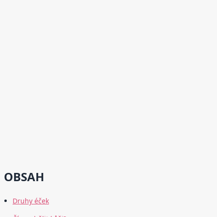
OBSAH
Druhy éček