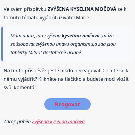
Ve svém příspěvku
ZVÝŠENA KYSELINA MOČOVÁ
se k
tomuto tématu vyjádřil uživatel Marie .
Mám dotaz,zda zvýšena
kyselina
močová
,může
způsobovat zvýšenou únavu organismu,a zda jsou
tabletky Milurit dostatečně učinné.
Na tento příspěvěk jestě nikdo nereagoval. Chcete se k
němu vyjádřit? Klikněte na tlačítko a budete moci vložit
svůj komentář.
Reagovat
Zdroj: příběh
Zvýšena kyselina močová