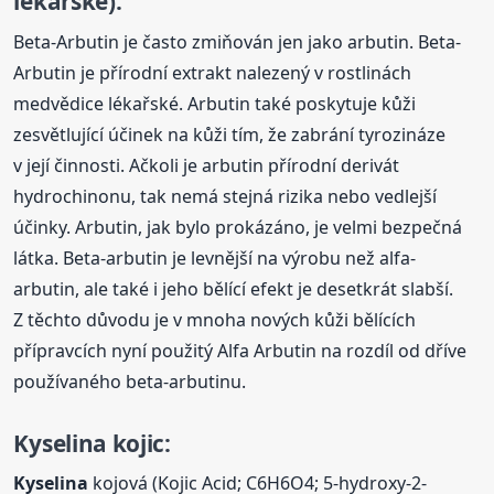
lékařské):
Beta-Arbutin je často zmiňován jen jako arbutin. Beta-
Arbutin je přírodní extrakt nalezený v rostlinách
medvědice lékařské. Arbutin také poskytuje kůži
zesvětlující účinek na kůži tím, že zabrání tyrozináze
v její činnosti. Ačkoli je arbutin přírodní derivát
hydrochinonu, tak nemá stejná rizika nebo vedlejší
účinky. Arbutin, jak bylo prokázáno, je velmi bezpečná
látka. Beta-arbutin je levnější na výrobu než alfa-
arbutin, ale také i jeho bělící efekt je desetkrát slabší.
Z těchto důvodu je v mnoha nových kůži bělících
přípravcích nyní použitý Alfa Arbutin na rozdíl od dříve
používaného beta-arbutinu.
Kyselina
kojic:
Kyselina
kojová (Kojic Acid; C6H6O4; 5-hydroxy-2-