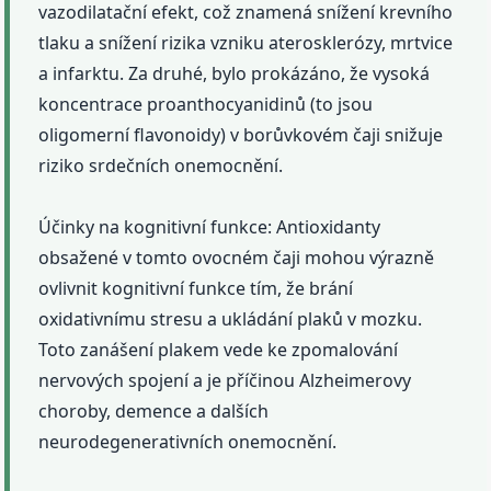
vazodilatační efekt, což znamená snížení krevního
tlaku a snížení rizika vzniku aterosklerózy, mrtvice
a infarktu. Za druhé, bylo prokázáno, že vysoká
koncentrace proanthocyanidinů (to jsou
oligomerní flavonoidy) v borůvkovém čaji snižuje
riziko srdečních onemocnění.
Účinky na kognitivní funkce: Antioxidanty
obsažené v tomto ovocném čaji mohou výrazně
ovlivnit kognitivní funkce tím, že brání
oxidativnímu stresu a ukládání plaků v mozku.
Toto zanášení plakem vede ke zpomalování
nervových spojení a je příčinou Alzheimerovy
choroby, demence a dalších
neurodegenerativních onemocnění.