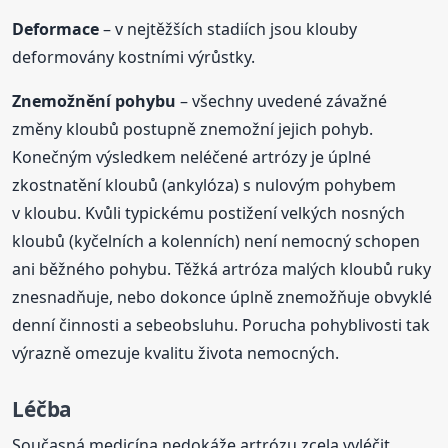
Deformace
– v nejtěžších stadiích jsou klouby
deformovány kostními výrůstky.
Znemožnění pohybu
– všechny uvedené závažné
změny kloubů postupně znemožní jejich pohyb.
Konečným výsledkem neléčené artrózy je úplné
zkostnatění kloubů (ankylóza) s nulovým pohybem
v kloubu. Kvůli typickému postižení velkých nosných
kloubů (kyčelních a kolenních) není nemocný schopen
ani běžného pohybu. Těžká artróza malých kloubů ruky
znesnadňuje, nebo dokonce úplně znemožňuje obvyklé
denní činnosti a sebeobsluhu. Porucha pohyblivosti tak
výrazně omezuje kvalitu života nemocných.
Léčba
Současná medicína nedokáže artrózu zcela vyléčit.