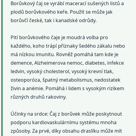
Borůvkový čaj se vyrábí macerací sušených listů a
plodů borůvkového keře. Použít se může jak
borůvčí české, tak i kanadské odrůdy.
Pití borůvkového čaje je moudrá volba pro
každého, koho trápí příznaky šedého zákalu nebo
má nízkou imunitu. Rovněž pomáhá tam kde je
demence, Alzheimerova nemoc, diabetes, infekce
ledvin, vysoký cholesterol, vysoký krevní tlak,
osteoporóza, špatný metabolismus, nedostatek
živin a anémie. Pomáhá i lidem s vysokým rizikem
různých druhů rakoviny.
Účinky na srdce: Čaj z borůvek může poskytnout
podporu kardiovaskulárnímu systému mnoha
způsoby. Za prvé, díky obsahu draslíku může mít