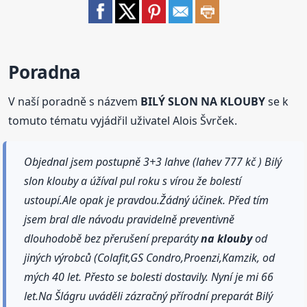
Poradna
V naší poradně s názvem
BILÝ SLON NA KLOUBY
se k
tomuto tématu vyjádřil uživatel Alois Švrček.
Objednal jsem postupně 3+3 lahve (lahev 777 kč ) Bilý
slon klouby a úžíval pul roku s vírou že bolestí
ustoupí.Ale opak je pravdou.Žádný účinek. Před tím
jsem bral dle návodu pravidelně preventivně
dlouhodobě bez přerušení preparáty
na klouby
od
jiných výrobců (Colafit,GS Condro,Proenzi,Kamzik, od
mých 40 let. Přesto se bolesti dostavily. Nyní je mi 66
let.Na Šlágru uváděli zázračný přírodní preparát Bilý