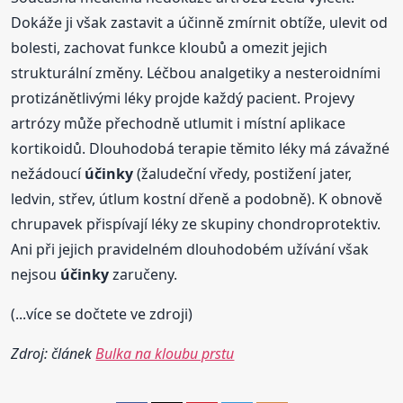
Dokáže ji však zastavit a účinně zmírnit obtíže, ulevit od
bolesti, zachovat funkce kloubů a omezit jejich
strukturální změny. Léčbou analgetiky a nesteroidními
protizánětlivými léky projde každý pacient. Projevy
artrózy může přechodně utlumit i místní aplikace
kortikoidů. Dlouhodobá terapie těmito léky má závažné
nežádoucí
účinky
(žaludeční vředy, postižení jater,
ledvin, střev, útlum kostní dřeně a podobně). K obnově
chrupavek přispívají léky ze skupiny chondroprotektiv.
Ani při jejich pravidelném dlouhodobém užívání však
nejsou
účinky
zaručeny.
(...více se dočtete ve zdroji)
Zdroj: článek
Bulka na kloubu prstu