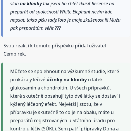
slon
na klouby
tak jsem ho chtěl zkusit.Recenze na
preparát od společnosti White Elephant nevím kde
napsat, takto píšu tady.Toto je moje zkušenost !!! Mužu
pak preparátům věřit ???
Svou reakci k tomuto příspěvku přidal uživatel
Cempírek.
Můžete se spolehnout na výzkumné studie, které
prokázaly léčivé
účinky
na klouby
u látek
glukosamin a chondroitin. U všech přípravků,
které skutečně obsahují tyto dvě látky se dostaví i
kýžený léčebný efekt. Největší jistotu, že v
přípravku je skutečně to co je na obalu, máte u
preparátů registrovaných u Státního úřadu pro
kontrolu léčiv (SÚKL). Sem patří přípravky Dona a