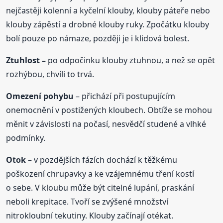
nejčastěji kolenní a kyčelní klouby, klouby páteře nebo
klouby zápěstí a drobné klouby ruky. Zpočátku klouby
bolí pouze po námaze, později je i klidová bolest.
Ztuhlost –
po odpočinku klouby ztuhnou, a než se opět
rozhýbou, chvíli to trvá.
Omezení pohybu
– přichází při postupujícím
onemocnění v postižených kloubech. Obtíže se mohou
měnit v závislosti na počasí, nesvědčí studené a vlhké
podmínky.
Otok
– v pozdějších fázích dochází k těžkému
poškození chrupavky a ke vzájemnému tření kostí
o sebe. V kloubu může být citelné lupání, praskání
neboli krepitace. Tvoří se zvýšené množství
nitrokloubní tekutiny. Klouby začínají otékat.