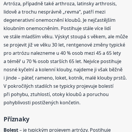
Artróza, případně také arthroza, latinsky arthrosis,
lidově a trochu nesprávně „revma“, patří mezi
degenerativní onemocnění kloubů. Je nejčastějším
kloubním onemocněním. Postihuje stále více lidí
ve stále mladším věku. Výskyt stoupá s věkem, ale může
se projevit již ve věku 30 let, rentgenové změny typické
pro artrózu nalezneme u 40 % osob mezi 45 a 65 lety
a téměř u 70 % osob starších 65 let. Nejvíce postihuje
nosné kyčelní a kolenní klouby, najdeme ji však běžně
i jinde – páteř, rameno, loket, kotník, malé klouby prstů.
V pokročilých stadiích se typicky projevuje bolestí
při pohybu, ztuhlostí, otoky kloubů a poruchou
pohyblivosti postižených končetin.
Příznaky
Bolest
– je typickým projevem artrózy. Postihuje