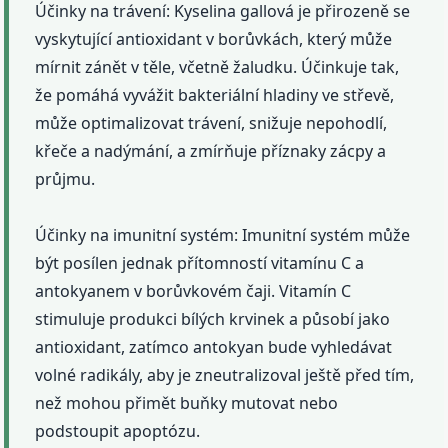
Účinky na trávení: Kyselina gallová je přirozeně se
vyskytující antioxidant v borůvkách, který může
mírnit zánět v těle, včetně žaludku. Účinkuje tak,
že pomáhá vyvážit bakteriální hladiny ve střevě,
může optimalizovat trávení, snižuje nepohodlí,
křeče a nadýmání, a zmírňuje příznaky zácpy a
průjmu.
Účinky na imunitní systém: Imunitní systém může
být posílen jednak přítomností vitamínu C a
antokyanem v borůvkovém čaji. Vitamín C
stimuluje produkci bílých krvinek a působí jako
antioxidant, zatímco antokyan bude vyhledávat
volné radikály, aby je zneutralizoval ještě před tím,
než mohou přimět buňky mutovat nebo
podstoupit apoptózu.