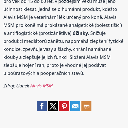
pro věk od 15 do 60 let, v pozdějším věku může jeho
účinnost klesat. Jedná se o humánní produkt, kdežto
Alavis MSM je veterinární lék určený pro koně. Alavis
MSM pro koně má prokázané analgetické (bolest tišící)
a antiflogistické (protizánětlivé)
účinky
. Snižuje
produkci mediátorů zánětu, napomáhá zlepšení fyzické
kondice, zpevňuje vazy a šlachy, chrání namáhané
klouby a zlepšuje jejich funkci. Složení Alavis MSM
zlepšuje hojení ran, proto je vhodné jej podávat
u poúrazových a pooperačních stavů.
Zdroj: článek
Alavis MSM