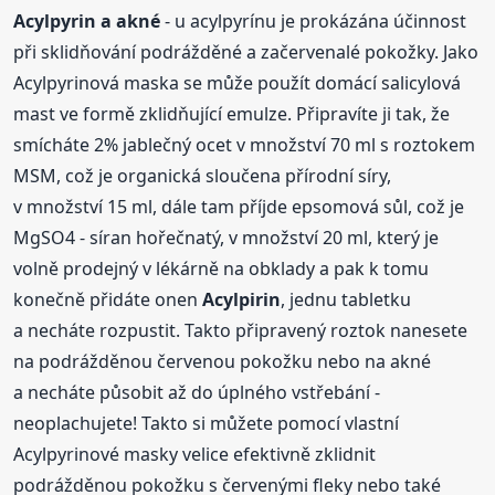
Acylpyrin a akné
- u acylpyrínu je prokázána účinnost
při sklidňování podrážděné a začervenalé pokožky. Jako
Acylpyrinová maska se může použít domácí salicylová
mast ve formě zklidňující emulze. Připravíte ji tak, že
smícháte 2% jablečný ocet v množství 70 ml s roztokem
MSM, což je organická sloučena přírodní síry,
v množství 15 ml, dále tam příjde epsomová sůl, což je
MgSO4 - síran hořečnatý, v množství 20 ml, který je
volně prodejný v lékárně na obklady a pak k tomu
konečně přidáte onen
Acylpirin
, jednu tabletku
a necháte rozpustit. Takto připravený roztok nanesete
na podrážděnou červenou pokožku nebo na akné
a necháte působit až do úplného vstřebání -
neoplachujete! Takto si můžete pomocí vlastní
Acylpyrinové masky velice efektivně zklidnit
podrážděnou pokožku s červenými fleky nebo také