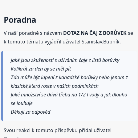
Poradna
V naší poradně s názvem
DOTAZ NA ČAJ Z BORŮVEK
se
k tomuto tématu vyjádřil uživatel Stanislav.Bubník.
Jaké jsou zkušenosti s užíváním čaje z listů borůvky
Kolikrát za den by se měl pít
Zda může být lupení z kanadské borůvky nebo jenom z
klasické,která roste v našich podmínkách
Jaké množství se dává třeba na 1/2 l vody a jak dlouho
se louhuje
Děkuji za odpověď
Svou reakci k tomuto příspěvku přidal uživatel