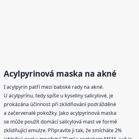
Acylpyrinová maska na akné
I acylpyrin patří mezi babské rady na akné.
U acylpyrínu, tedy spíše u kyseliny salicylové, je
prokázána účinnost při zklidňování podrážděné
a začervenalé pokožky. Jako acylpyrinová maska
se může použít domácí salicylová mast ve formě
zklidňující emulze. Připravíte ji tak, že smícháte 2%