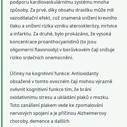
podporu kardiovaskulárnímu systému mnoha
způsoby. Za prvé, díky obsahu draslíku může mít
vazodilatační efekt, což znamená snížení krevního
tlaku a snížení rizika vzniku aterosklerózy, mrtvice
a infarktu. Za druhé, bylo prokázáno, že vysoká
koncentrace proanthocyanidinů (to jsou
oligomerní flavonoidy) v borůvkovém čaji snižuje
riziko srdečních onemocnění.
Účinky na kognitivní funkce: Antioxidanty
obsažené v tomto ovocném čaji mohou výrazně
ovlivnit kognitivní funkce tím, že brání
oxidativnímu stresu a ukládání plaků v mozku.
Toto zanášení plakem vede ke zpomalování
nervových spojení a je příčinou Alzheimerovy
choroby, demence a dalších