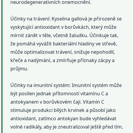
neurodegenerativních onemocnění.
Účinky na trávení: Kyselina gallová je přirozeně se
vyskytující antioxidant v borůvkách, který může
mírnit zánět v těle, včetně žaludku. Účinkuje tak,
že pomáhá vyvážit bakteriální hladiny ve střevě,
může optimalizovat trávení, snižuje nepohodlí,
křeče a nadýmání, a zmírňuje příznaky zácpy a
průjmu.
Účinky na imunitní systém: Imunitní systém může
být posílen jednak přítomností vitamínu C a
antokyanem v borůvkovém čaji. Vitamín C
stimuluje produkci bílých krvinek a působí jako
antioxidant, zatímco antokyan bude vyhledávat
volné radikály, aby je zneutralizoval ještě před tím,