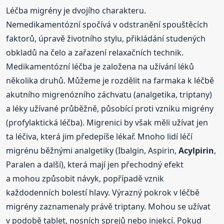
Léčba migrény je dvojího charakteru.
Nemedikamentózní spočívá v odstranění spouštěcích
faktorů, úpravě životního stylu, přikládání studených
obkladů na čelo a zařazení relaxačních technik.
Medikamentózní léčba je založena na užívání léků
několika druhů. Můžeme je rozdělit na farmaka k léčbě
akutního migrenózního záchvatu (analgetika, triptany)
a léky užívané průběžně, působící proti vzniku migrény
(profylaktická léčba). Migrenici by však měli užívat jen
ta léčiva, která jim předepíše lékař. Mnoho lidí léčí
migrénu běžnými analgetiky (Ibalgin, Aspirin,
Acylpirin
,
Paralen a další), která mají jen přechodný efekt
a mohou způsobit návyk, popřípadě vznik
každodenních bolestí hlavy. Výrazný pokrok v léčbě
migrény zaznamenaly právě triptany. Mohou se užívat
v podobě tablet, nosních sprejů nebo injekcí. Pokud