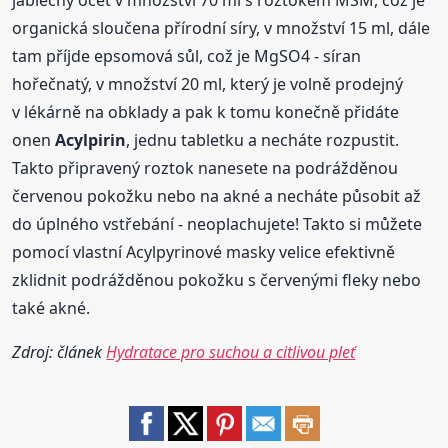
jablečný ocet v množství 70 ml s roztokem MSM, což je
organická sloučena přírodní síry, v množství 15 ml, dále
tam příjde epsomová sůl, což je MgSO4 - síran
hořečnatý, v množství 20 ml, který je volně prodejný
v lékárně na obklady a pak k tomu konečně přidáte
onen
Acylpirin
, jednu tabletku a necháte rozpustit.
Takto připravený roztok nanesete na podrážděnou
červenou pokožku nebo na akné a necháte působit až
do úplného vstřebání - neoplachujete! Takto si můžete
pomocí vlastní Acylpyrinové masky velice efektivně
zklidnit podrážděnou pokožku s červenými fleky nebo
také akné.
Zdroj: článek
Hydratace pro suchou a citlivou pleť