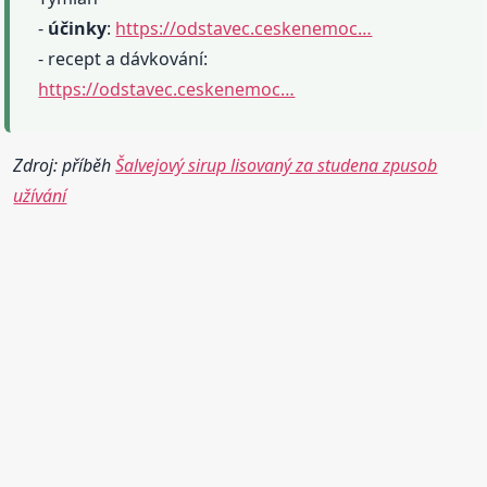
-
účinky
:
https://odstavec.ceskenemoc…
- recept a dávkování:
https://odstavec.ceskenemoc…
Zdroj: příběh
Šalvejový sirup lisovaný za studena zpusob
užívání