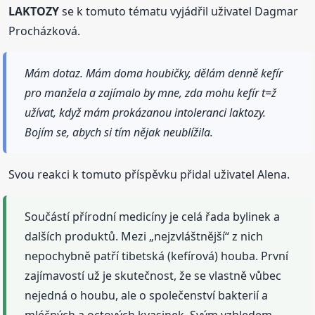
LAKTOZY
se k tomuto tématu vyjádřil uživatel Dagmar
Procházková.
Mám dotaz. Mám doma houbičky, dělám denně kefír
pro manžela a zajímalo by mne, zda mohu kefír t=ž
užívat, když mám prokázanou intoleranci laktozy.
Bojím se, abych si tím nějak neublížila.
Svou reakci k tomuto příspěvku přidal uživatel Alena.
Součástí přírodní medicíny je celá řada bylinek a
dalších produktů. Mezi „nejzvláštnější“ z nich
nepochybně patří tibetská (kefírová) houba. První
zajímavostí už je skutečnost, že se vlastně vůbec
nejedná o houbu, ale o společenství bakterií a