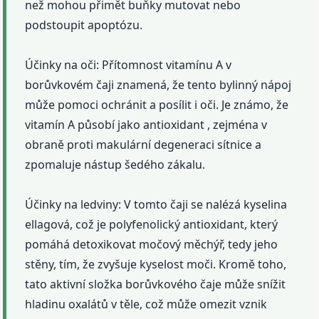
než mohou přimět buňky mutovat nebo
podstoupit apoptózu.
Účinky na oči: Přítomnost vitamínu A v
borůvkovém čaji znamená, že tento bylinný nápoj
může pomoci ochránit a posílit i oči. Je známo, že
vitamín A působí jako antioxidant , zejména v
obraně proti makulární degeneraci sítnice a
zpomaluje nástup šedého zákalu.
Účinky na ledviny: V tomto čaji se nalézá kyselina
ellagová, což je polyfenolický antioxidant, který
pomáhá detoxikovat močový měchýř, tedy jeho
stěny, tím, že zvyšuje kyselost moči. Kromě toho,
tato aktivní složka borůvkového čaje může snížit
hladinu oxalátů v těle, což může omezit vznik