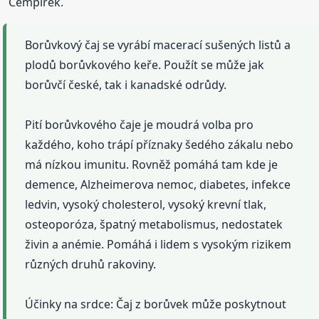
Cempírek.
Borůvkový čaj se vyrábí macerací sušených listů a
plodů borůvkového keře. Použít se může jak
borůvčí české, tak i kanadské odrůdy.
Pití borůvkového čaje je moudrá volba pro
každého, koho trápí příznaky šedého zákalu nebo
má nízkou imunitu. Rovněž pomáhá tam kde je
demence, Alzheimerova nemoc, diabetes, infekce
ledvin, vysoký cholesterol, vysoký krevní tlak,
osteoporóza, špatný metabolismus, nedostatek
živin a anémie. Pomáhá i lidem s vysokým rizikem
různých druhů rakoviny.
Účinky na srdce: Čaj z borůvek může poskytnout