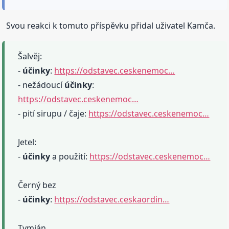
Svou reakci k tomuto příspěvku přidal uživatel Kamča.
Šalvěj:
-
účinky
:
https://odstavec.ceskenemoc…
- nežádoucí
účinky
:
https://odstavec.ceskenemoc…
- pití sirupu / čaje:
https://odstavec.ceskenemoc…
Jetel:
-
účinky
a použití:
https://odstavec.ceskenemoc…
Černý bez
-
účinky
:
https://odstavec.ceskaordin…
Tymián