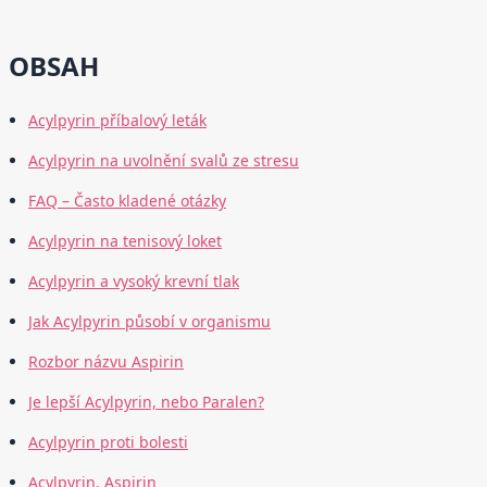
OBSAH
Acylpyrin příbalový leták
Acylpyrin na uvolnění svalů ze stresu
FAQ – Často kladené otázky
Acylpyrin na tenisový loket
Acylpyrin a vysoký krevní tlak
Jak Acylpyrin působí v organismu
Rozbor názvu Aspirin
Je lepší Acylpyrin, nebo Paralen?
Acylpyrin proti bolesti
Acylpyrin, Aspirin