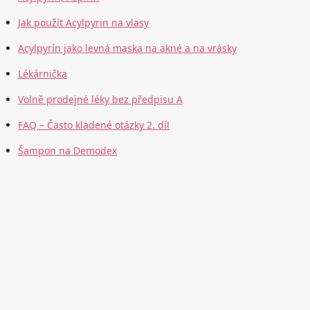
Jak použít Acylpyrin na vlasy
Acylpyrín jako levná maska na akné a na vrásky
Lékárnička
Volně prodejné léky bez předpisu A
FAQ – Často kladené otázky 2. díl
Šampon na Demodex