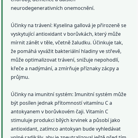
neurodegenerativních onemocnění.
Účinky na trávení: Kyselina gallová je přirozeně se
vyskytující antioxidant v borůvkách, který může
mírnit zánět v těle, včetně žaludku. Účinkuje tak,
že pomáhá vyvážit bakteriální hladiny ve střevě,
může optimalizovat trávení, snižuje nepohodlí,
křeče a nadýmání, a zmírňuje příznaky zácpy a
průjmu.
Účinky na imunitní systém: Imunitní systém může
být posílen jednak přítomností vitamínu C a
antokyanem v borůvkovém čaji. Vitamín C
stimuluje produkci bílých krvinek a působí jako
antioxidant, zatímco antokyan bude vyhledávat
volné radikály, aby je zneutralizoval ještě před tím,