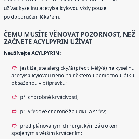
užívat kyselinu acetylsalicylovou vždy pouze
po doporučení lékařem.
ČEMU MUSÍTE VĚNOVAT POZORNOST, NEŽ
ZAČNETE
ACYLPYRIN
UŽÍVAT
Neužívejte
ACYLPYRIN
:
jestliže jste alergický/á (přecitlivělý/á) na kyselinu
acetylsalicylovou nebo na některou pomocnou látku
obsaženou v přípravku;
při chorobné krvácivosti;
při vředové chorobě žaludku a střev;
před plánovaným chirurgickým zákrokem
spojeným s větším krvácením;