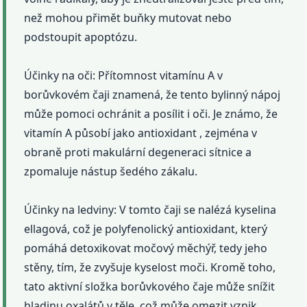
než mohou přimět buňky mutovat nebo
podstoupit apoptózu.
Účinky na oči: Přítomnost vitamínu A v
borůvkovém čaji znamená, že tento bylinný nápoj
může pomoci ochránit a posílit i oči. Je známo, že
vitamín A působí jako antioxidant , zejména v
obraně proti makulární degeneraci sítnice a
zpomaluje nástup šedého zákalu.
Účinky na ledviny: V tomto čaji se nalézá kyselina
ellagová, což je polyfenolický antioxidant, který
pomáhá detoxikovat močový měchýř, tedy jeho
stěny, tím, že zvyšuje kyselost moči. Kromě toho,
tato aktivní složka borůvkového čaje může snížit
hladinu oxalátů v těle, což může omezit vznik