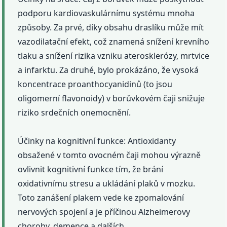
podporu kardiovaskulárnímu systému mnoha
způsoby. Za prvé, díky obsahu draslíku může mít
vazodilatační efekt, což znamená snížení krevního
tlaku a snížení rizika vzniku aterosklerózy, mrtvice
a infarktu. Za druhé, bylo prokázáno, že vysoká
koncentrace proanthocyanidinů (to jsou
oligomerní flavonoidy) v borůvkovém čaji snižuje
riziko srdečních onemocnění.
Účinky na kognitivní funkce: Antioxidanty
obsažené v tomto ovocném čaji mohou výrazně
ovlivnit kognitivní funkce tím, že brání
oxidativnímu stresu a ukládání plaků v mozku.
Toto zanášení plakem vede ke zpomalování
nervových spojení a je příčinou Alzheimerovy
choroby, demence a dalších