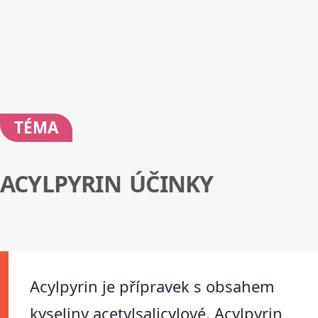
TÉMA
ACYLPYRIN ÚČINKY
Acylpyrin je přípravek s obsahem
kyseliny acetylsalicylové. Acylpyrin