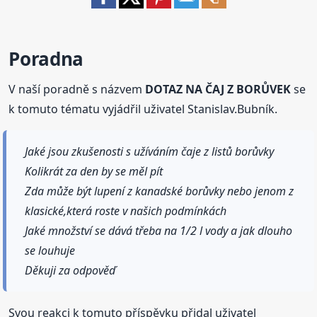
Poradna
V naší poradně s názvem
DOTAZ NA ČAJ Z BORŮVEK
se
k tomuto tématu vyjádřil uživatel Stanislav.Bubník.
Jaké jsou zkušenosti s užíváním čaje z listů borůvky
Kolikrát za den by se měl pít
Zda může být lupení z kanadské borůvky nebo jenom z
klasické,která roste v našich podmínkách
Jaké množství se dává třeba na 1/2 l vody a jak dlouho
se louhuje
Děkuji za odpověď
Svou reakci k tomuto příspěvku přidal uživatel