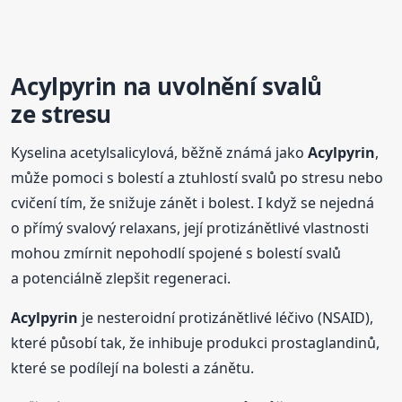
Acylpyrin
na uvolnění svalů
ze stresu
Kyselina acetylsalicylová, běžně známá jako
Acylpyrin
,
může pomoci s bolestí a ztuhlostí svalů po stresu nebo
cvičení tím, že snižuje zánět i bolest. I když se nejedná
o přímý svalový relaxans, její protizánětlivé vlastnosti
mohou zmírnit nepohodlí spojené s bolestí svalů
a potenciálně zlepšit regeneraci.
Acylpyrin
je nesteroidní protizánětlivé léčivo (NSAID),
které působí tak, že inhibuje produkci prostaglandinů,
které se podílejí na bolesti a zánětu.