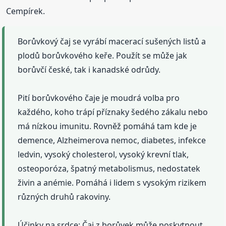
Cempírek.
Borůvkový čaj se vyrábí macerací sušených listů a
plodů borůvkového keře. Použít se může jak
borůvčí české, tak i kanadské odrůdy.
Pití borůvkového čaje je moudrá volba pro
každého, koho trápí příznaky šedého zákalu nebo
má nízkou imunitu. Rovněž pomáhá tam kde je
demence, Alzheimerova nemoc, diabetes, infekce
ledvin, vysoký cholesterol, vysoký krevní tlak,
osteoporóza, špatný metabolismus, nedostatek
živin a anémie. Pomáhá i lidem s vysokým rizikem
různých druhů rakoviny.
Účinky na srdce: Čaj z borůvek může poskytnout