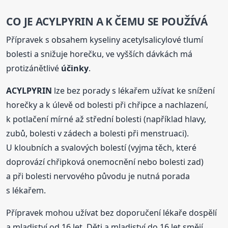
CO JE
ACYLPYRIN
A K ČEMU SE POUŽÍVÁ
Přípravek s obsahem kyseliny acetylsalicylové tlumí
bolesti a snižuje horečku, ve vyšších dávkách má
protizánětlivé
účinky
.
ACYLPYRIN
lze bez porady s lékařem užívat ke snížení
horečky a k úlevě od bolesti při chřipce a nachlazení,
k potlačení mírné až střední bolesti (například hlavy,
zubů, bolesti v zádech a bolesti při menstruaci).
U kloubních a svalových bolestí (vyjma těch, které
doprovází chřipková onemocnění nebo bolesti zad)
a při bolesti nervového původu je nutná porada
s lékařem.
Přípravek mohou užívat bez doporučení lékaře dospělí
a mladiství od 16 let. Děti a mladiství do 16 let smějí