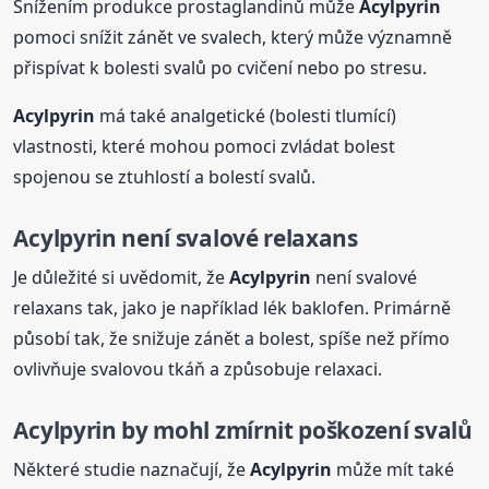
Snížením produkce prostaglandinů může
Acylpyrin
pomoci snížit zánět ve svalech, který může významně
přispívat k bolesti svalů po cvičení nebo po stresu.
Acylpyrin
má také analgetické (bolesti tlumící)
vlastnosti, které mohou pomoci zvládat bolest
spojenou se ztuhlostí a bolestí svalů.
Acylpyrin
není svalové relaxans
Je důležité si uvědomit, že
Acylpyrin
není svalové
relaxans tak, jako je například lék baklofen. Primárně
působí tak, že snižuje zánět a bolest, spíše než přímo
ovlivňuje svalovou tkáň a způsobuje relaxaci.
Acylpyrin
by mohl zmírnit poškození svalů
Některé studie naznačují, že
Acylpyrin
může mít také